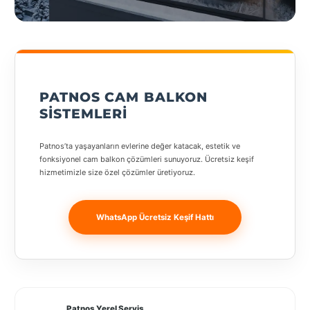
geçiş
States
yapın
PATNOS CAM BALKON
Tüm
SISTEMLERI
Şehirler
Patnos’ta yaşayanların evlerine değer katacak, estetik ve
Adana
fonksiyonel cam balkon çözümleri sunuyoruz. Ücretsiz keşif
hizmetimizle size özel çözümler üretiyoruz.
Adıyaman
Afyonkarahisar
WhatsApp Ücretsiz Keşif Hattı
Antalya
Aydın
Balıkesir
Patnos Yerel Servis