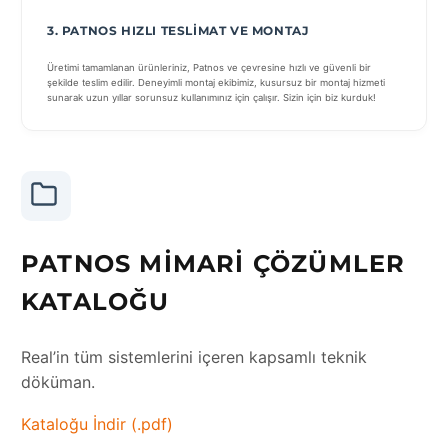
3. PATNOS HIZLI TESLIMAT VE MONTAJ
Üretimi tamamlanan ürünleriniz, Patnos ve çevresine hızlı ve güvenli bir
şekilde teslim edilir. Deneyimli montaj ekibimiz, kusursuz bir montaj hizmeti
sunarak uzun yıllar sorunsuz kullanımınız için çalışır. Sizin için biz kurduk!
PATNOS MIMARI ÇÖZÜMLER
KATALOĞU
Real’in tüm sistemlerini içeren kapsamlı teknik
döküman.
Kataloğu İndir (.pdf)