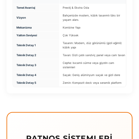
Temel Avantaj
Prestij & Ekstra Oda
Ekon
Bahçenizde modern, kübik tasarımlı lüks bir
Kuman
Vizyon
yaşam alanı.
siste
Mekanizma
Kombine Yapı
Moto
Yalıtım Seviyesi
Çok Yüksek
Su/G
Tasarım: Modern, düz görünümlü (gizli eğimli)
Kumaş
Teknik Detay 1
kübik yapı
geçi
Teknik Detay 2
Tavan: Gizli çatılı sandviç panel veya cam tavan
Moto
Cephe: Isıcamlı sürme veya giyotin cam
Aydı
Teknik Detay 3
sistemleri
(Dimm
Teknik Detay 4
Saçak: Geniş alüminyum saçak ve gizli dere
Profi
Teknik Detay 5
Zemin: Kompozit deck veya seramik platform
Su Ta
PATNOS SISTEMLERI