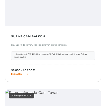
SÜRME CAM BALKON
Ray üzerinde kayan, yer kaplamayan pratik camlama.
Ray Sistemi: 3’lü 4’lü 5’li ray seçeneği, Eşik: Eşikli (yalıtım odaklı) veya Eşiksiz
(geçiş odaklı)
36.850 – 46.200 TL
Detayı Gör →
DOĞAL IŞIK & ESTETIK