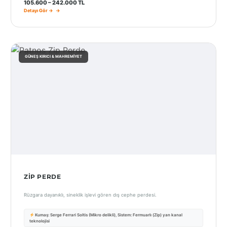
105.600 – 242.000 TL
Detayı Gör →
GÜNEŞ KIRICI & MAHREMIYET
ZIP PERDE
Rüzgara dayanıklı, sineklik işlevi gören dış cephe perdesi.
Kumaş: Serge Ferrari Soltis (Mikro delikli), Sistem: Fermuarlı (Zip) yan kanal
teknolojisi