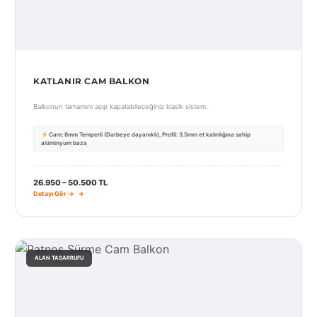
KATLANIR CAM BALKON
Balkonun tamamını açıp kapatabileceğiniz klasik sistem.
Cam: 8mm Temperli (Darbeye dayanıklı), Profil: 3.5mm et kalınlığına sahip
alüminyum baza
26.950 – 50.500 TL
Detayı Gör →
ALAN TASARRUFU