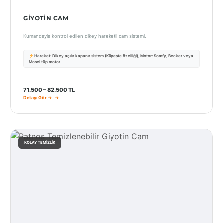
GIYOTIN CAM
Kumandayla kontrol edilen dikey hareketli cam sistemi.
Hareket: Dikey açılır kapanır sistem (Küpeşte özelliği), Motor: Somfy, Becker veya
Mosel tüp motor
71.500 – 82.500 TL
Detayı Gör →
KOLAY TEMIZLIK