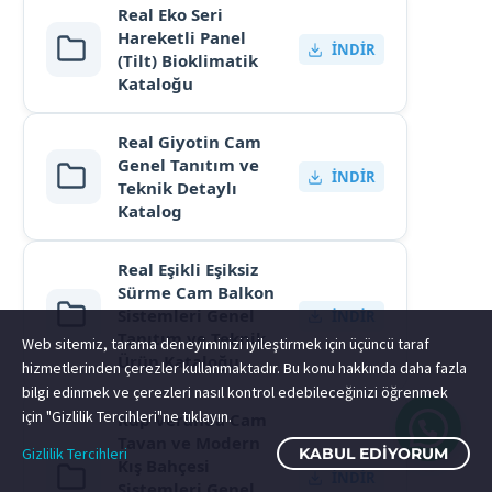
Real Eko Seri
Hareketli Panel
İNDIR
(Tilt) Bioklimatik
Kataloğu
Real Giyotin Cam
Genel Tanıtım ve
İNDIR
Teknik Detaylı
Katalog
Real Eşikli Eşiksiz
Sürme Cam Balkon
Sistemleri Genel
İNDIR
Tanıtım ve Teknik
Web sitemiz, tarama deneyiminizi iyileştirmek için üçüncü taraf
Ürün Kataloğu
hizmetlerinden çerezler kullanmaktadır. Bu konu hakkında daha fazla
bilgi edinmek ve çerezleri nasıl kontrol edebileceğinizi öğrenmek
için "Gizlilik Tercihleri"ne tıklayın.
Küp Veranda Cam
Tavan ve Modern
Gizlilik Tercihleri
KABUL EDIYORUM
Kış Bahçesi
İNDIR
Sistemleri Genel