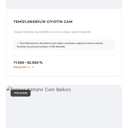
TEMIZLENEBILIR GIYOTIN CAM
Yüksek katlarda dış temizlik sorununu çözen patentli giyotin.
Özel Mekanizma: Kanatların içeri doğru açılmasını sağlayan makas sistemi,
Temizlik: Dış yüzeyi içeriden %100 silinebilir
71.500 – 82.500 TL
Detayı Gör →
TAM AÇILIM