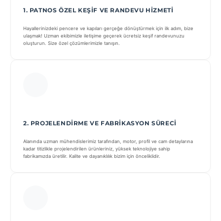
1. PATNOS ÖZEL KEŞIF VE RANDEVU HIZMETI
Hayallerinizdeki pencere ve kapıları gerçeğe dönüştürmek için ilk adım, bize
ulaşmak! Uzman ekibimizle iletişime geçerek ücretsiz keşif randevunuzu
oluşturun. Size özel çözümlerimizle tanışın.
2. PROJELENDIRME VE FABRIKASYON SÜRECI
Alanında uzman mühendislerimiz tarafından, motor, profil ve cam detaylarına
kadar titizlikle projelendirilen ürünleriniz, yüksek teknolojiye sahip
fabrikamızda üretilir. Kalite ve dayanıklılık bizim için önceliklidir.