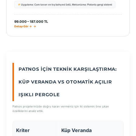
Uygulama: Cam tavan ve kış bahçesi üstü, Mekanizma: Pistonlu gergi sistemi
99.000 – 187.000 TL
Detayı Gör →
PATNOS İÇIN TEKNIK KARŞILAŞTIRMA:
KÜP VERANDA VS OTOMATIK AÇILIR
IŞIKLI PERGOLE
Patnos projelerinizde doğru kararı vermeniz için iki sistemin öne çıkan
özelliklerini analiz ettik.
Oto
Kriter
Küp Veranda
Pe