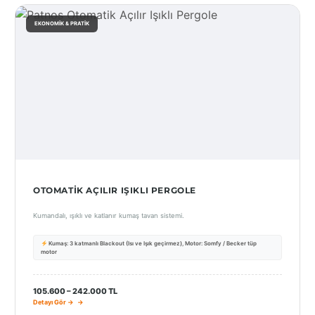
EKONOMIK & PRATIK
OTOMATIK AÇILIR IŞIKLI PERGOLE
Kumandalı, ışıklı ve katlanır kumaş tavan sistemi.
Kumaş: 3 katmanlı Blackout (Isı ve Işık geçirmez), Motor: Somfy / Becker tüp
motor
105.600 – 242.000 TL
Detayı Gör →