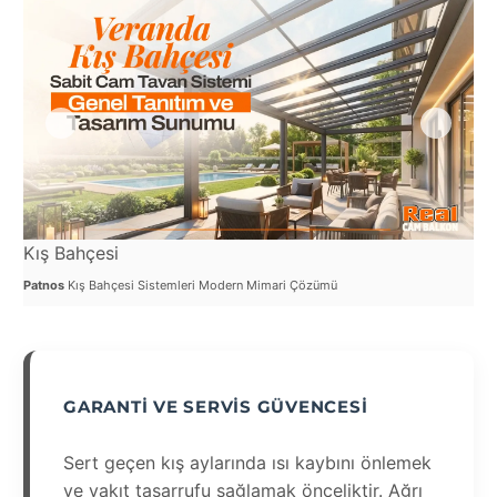
Kış Bahçesi
Ca
Patnos
Kış Bahçesi Sistemleri Modern Mimari Çözümü
Pat
GARANTI VE SERVIS GÜVENCESI
Sert geçen kış aylarında ısı kaybını önlemek
ve yakıt tasarrufu sağlamak önceliktir. Ağrı