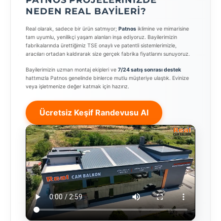
PATNOS PROJELERINIZDE
NEDEN REAL BAYILERI?
Real olarak, sadece bir ürün satmıyor;
Patnos
iklimine ve mimarisine
tam uyumlu, yenilikçi yaşam alanları inşa ediyoruz. Bayilerimizin
fabrikalarında ürettiğimiz TSE onaylı ve patentli sistemlerimizle,
aracıları ortadan kaldırarak size gerçek fabrika fiyatlarını sunuyoruz.
Bayilerimizin uzman montaj ekipleri ve
7/24 satış sonrası destek
hattımızla Patnos genelinde binlerce mutlu müşteriye ulaştık. Evinize
veya işletmenize değer katmak için hazırız.
Ücretsiz Keşif Randevusu Al