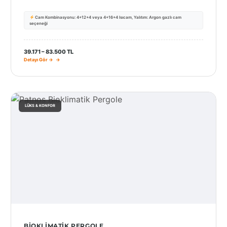
Cam Kombinasyonu: 4+12+4 veya 4+16+4 Isıcam, Yalıtım: Argon gazlı cam
seçeneği
SEÇ
39.171 – 83.500 TL
Detayı Gör →
LÜKS & KONFOR
BIOKLIMATIK PERGOLE