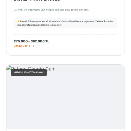
Güneşi ve yağmuru yönetebileceğiniz akıllı tavan sistemi.
Panel: Alüminyum, kendi ekseni etrafında dönebilen ve toplanan, Yalıtım: Paneller
içi poliüretan köpük dolgulu (opsiyonel)
275.000 – 392.000 TL
Detayı Gör →
GÜVENLIK & OTOMASYON