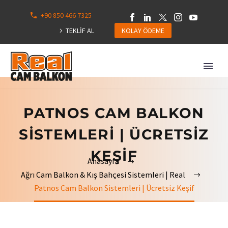
+90 850 466 7325
0
113
TEKLİF AL
KOLAY ÖDEME
Hepsini
Göster
PATNOS CAM BALKON
SISTEMLERI | ÜCRETSIZ
KEŞIF
Anasayfa
Ağrı Cam Balkon & Kış Bahçesi Sistemleri | Real
Patnos Cam Balkon Sistemleri | Ücretsiz Keşif