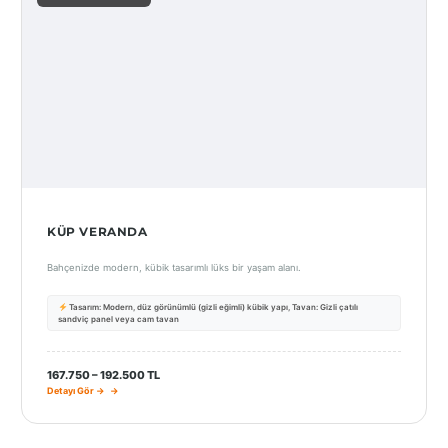
KÜP VERANDA
Bahçenizde modern, kübik tasarımlı lüks bir yaşam alanı.
Tasarım: Modern, düz görünümlü (gizli eğimli) kübik yapı, Tavan: Gizli çatılı
sandviç panel veya cam tavan
167.750 – 192.500 TL
Detayı Gör →