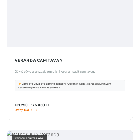
VERANDA CAM TAVAN
Gökyüzüyle aranızdaki engelleri kaldıran sabit cam tavan.
Cam: 4+4 veya 5+5 Lamine Temperli (Güvenlik Camı), Karkas: Alüminyum
konstrüksiyon ve çelik bağlantılar
151.250 – 175.450 TL
Detayı Gör →
PRESTIJ & EKSTRA ODA