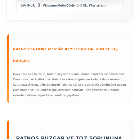
Videonun Metin Dökümünü Oku (Transcript)
PATNOS’TA DÖRT MEVSIM KEYIF: CAM BALKON VE KIŞ
BAHÇESI
Hava nasıl olursa olsun, balkon keyfiniz sürsün. Yeni’in hareketli caddelerinden
Cumhuriyet ve Atatürk mahallelerinin sakin bölgelerine kadar Patnos evlerini
korumaya alıyoruz. Ağrı bölgesinin ağır kış şartlarına dayanıklı döngüsüne uygun
Cam Balkon ve Kış Bahçesi çözümlerimiz, Aznavur Tepe yakınındaki Gelişen
evlerde mekana değer katan konforu yaşatıyor.
PATNOS RÜZGAR VE TOZ SORUNUNA