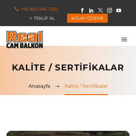
+90 850 466 7325
TEKLİF AL
KOLAY ÖDEME
KALITE / SERTIFIKALAR
Anasayfa
Kalite / Sertifikalar