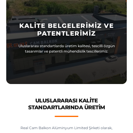
Türkçe
KALITE BELGELERIMIZ VE
PATENTLERIMIZ
Uluslararası standartlarda üretim kalitesi, tescilli özgün
tasarımlar ve patentli mühendislik tescillerimiz.
ULUSLARARASI KALITE
STANDARTLARINDA ÜRETIM
Real Cam Balkon Alüminyum Limited Şirketi olarak,