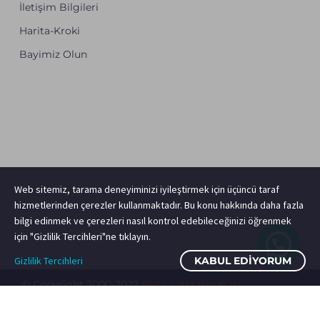
İletişim Bilgileri
Harita-Kroki
Bayimiz Olun
Web sitemiz, tarama deneyiminizi iyileştirmek için üçüncü taraf
hizmetlerinden çerezler kullanmaktadır. Bu konu hakkında daha fazla
bilgi edinmek ve çerezleri nasıl kontrol edebileceğinizi öğrenmek
için "Gizlilik Tercihleri"ne tıklayın.
Gizlilik Tercihleri
KABUL EDIYORUM
© Copyright 2000-2022
REAL CAM BALKON
Katlanır Cam Balkon
Sürme Cam Balkon