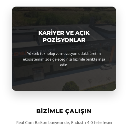
Türkçe
KARIYER VE AÇIK
POZISYONLAR
Yüksek teknoloji ve inovasyon odaklı üretim
ekosistemimizde geleceğinizi bizimle birlikte inşa
edin.
BIZIMLE ÇALIŞIN
Real Cam Balkon bünyesinde, Endüstri 4.0 felsefesini