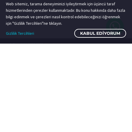
Web sitemiz, tarama deneyiminizi iyileştirmek için üçüncü taraf
hizmetlerinden çerezler kullanmaktadır. Bu konu hakkında daha fazla
bilgi edinmek ve çerezleri nasıl kontrol edebileceğinizi öğrenmek
için "Gizlilik Tercihleri"ne tıklayın.
Gizlilik Tercihleri
KABUL EDIYORUM
© Copyright 2000-2022
REAL CAM BALKON
Katlanır Cam Balkon
Sürme Cam Balkon
Giyotin Cam Balkon
Satış Noktaları
Adres (Yalova) : Çiftlik Mah. Yalova–İzmit Karayolu 6. Km No:352 İç Kapı
No:1, 77600 Çiftlikköy / Yalova
Adres (Bursa): Küçükbalıklı Mah. 8. Güven Sk. No:8, Osmangazi / Bursa
Tel.: +90 850 466 7325
Bu sitedeki Real Cam Balkon’a ait yazılı ve görsel içerik kaynak gösterilse
bile, kopyalanamaz, çoğaltılamaz, sanal yada basılı ortamda