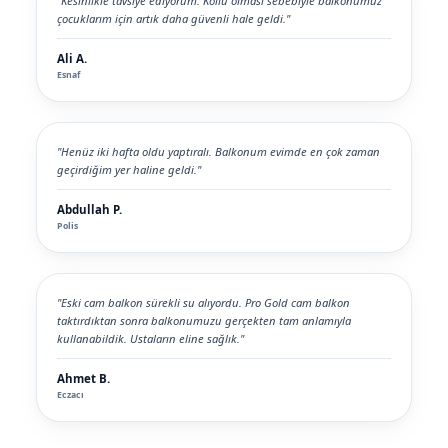
"Kesinlikle tavsiye ediyorum. Kollu olması sebebiyle balkonumuz
çocuklarım için artık daha güvenli hale geldi."
Ali A.
Esnaf
"Henüz iki hafta oldu yaptıralı. Balkonum evimde en çok zaman
geçirdiğim yer haline geldi."
Abdullah P.
Polis
"Eski cam balkon sürekli su alıyordu. Pro Gold cam balkon
taktırdıktan sonra balkonumuzu gerçekten tam anlamıyla
kullanabildik. Ustaların eline sağlık."
Ahmet B.
Eczacı