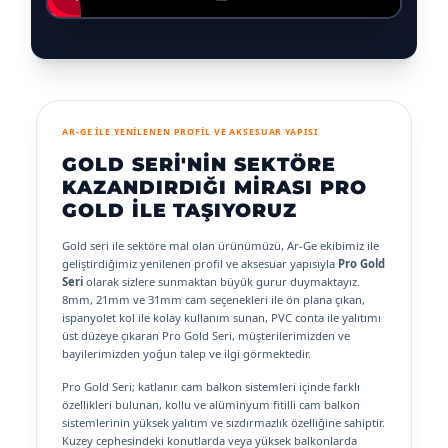
AR-GE İLE YENİLENEN PROFİL VE AKSESUAR YAPISI
GOLD SERI'NIN SEKTÖRE
KAZANDIRDIĞI MIRASI PRO
GOLD İLE TAŞIYORUZ
Gold seri ile sektöre mal olan ürünümüzü, Ar-Ge ekibimiz ile
geliştirdiğimiz yenilenen profil ve aksesuar yapısıyla
Pro Gold
Seri
olarak sizlere sunmaktan büyük gurur duymaktayız.
8mm, 21mm ve 31mm cam seçenekleri ile ön plana çıkan,
ispanyolet kol ile kolay kullanım sunan, PVC conta ile yalıtımı
üst düzeye çıkaran Pro Gold Seri, müşterilerimizden ve
bayilerimizden yoğun talep ve ilgi görmektedir.
Pro Gold Seri; katlanır cam balkon sistemleri içinde farklı
özellikleri bulunan, kollu ve alüminyum fitilli cam balkon
sistemlerinin yüksek yalıtım ve sızdırmazlık özelliğine sahiptir.
Kuzey cephesindeki konutlarda veya yüksek balkonlarda