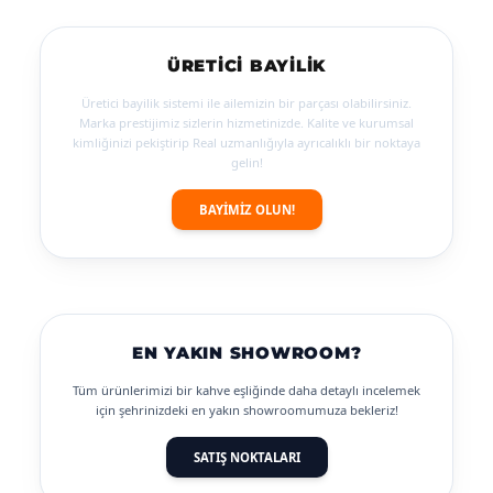
ÜRETICI BAYILIK
Üretici bayilik sistemi ile ailemizin bir parçası olabilirsiniz.
Marka prestijimiz sizlerin hizmetinizde. Kalite ve kurumsal
kimliğinizi pekiştirip Real uzmanlığıyla ayrıcalıklı bir noktaya
gelin!
BAYİMİZ OLUN!
EN YAKIN SHOWROOM?
Tüm ürünlerimizi bir kahve eşliğinde daha detaylı incelemek
için şehrinizdeki en yakın showroomumuza bekleriz!
SATIŞ NOKTALARI