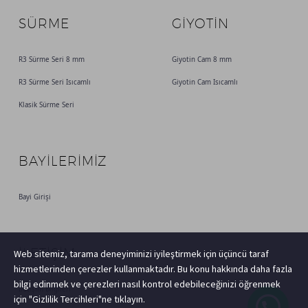
SÜRME
GİYOTİN
R3 Sürme Seri 8 mm
Giyotin Cam 8 mm
R3 Sürme Seri Isıcamlı
Giyotin Cam Isıcamlı
Klasik Sürme Seri
BAYILERIMIZ
Bayi Girişi
İLETİŞİM
Web sitemiz, tarama deneyiminizi iyileştirmek için üçüncü taraf
hizmetlerinden çerezler kullanmaktadır. Bu konu hakkında daha fazla
bilgi edinmek ve çerezleri nasıl kontrol edebileceğinizi öğrenmek
İletişim Bilgileri
için "Gizlilik Tercihleri"ne tıklayın.