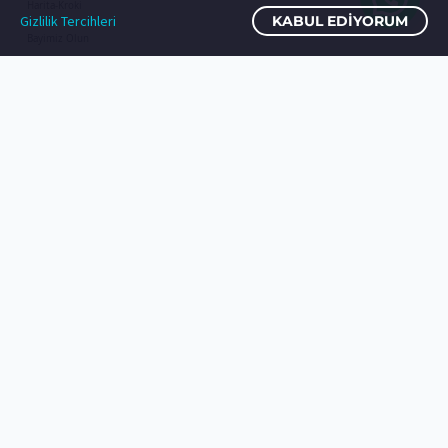
Harita-Kroki
Gizlilik Tercihleri
KABUL EDIYORUM
Bayimiz Olun
© Copyright 2000-2022
REAL CAM BALKON
Katlanır Cam Balkon
Sürme Cam Balkon
Giyotin Cam Balkon
Satış Noktaları