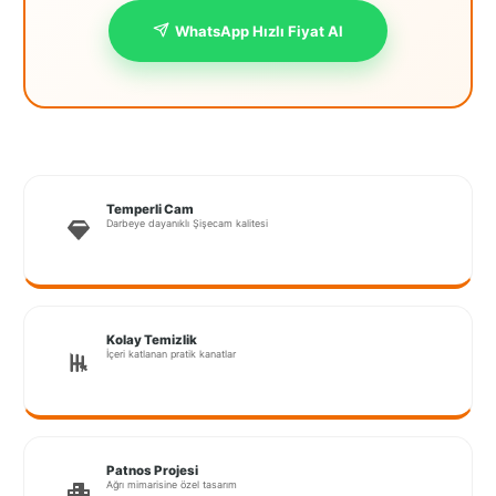
İstanbul
WhatsApp Hızlı Fiyat Al
Anadolu
İstanbul
Avrupa
İzmir
Temperli Cam
Darbeye dayanıklı Şişecam kalitesi
Kırklareli
Kocaeli
Lubrza
Kolay Temizlik
İçeri katlanan pratik kanatlar
Manisa
Muğla
Muş
Patnos Projesi
Ağrı mimarisine özel tasarım