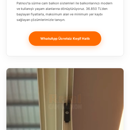
Banja
Patnos’ta sürme cam balkon sistemleri ile balkonlarınızı modern
ve kullanışlı yaşam alanlarına dönüştürüyoruz. 36.850 TL’den
Luka
başlayan fiyatlarla, maksimum alan ve minimum yer kaybı
sağlayan çözümlerimizle tanışın.
Bingöl
Bitlis
WhatsApp Ücretsiz Keşif Hattı
Bosnia and
Herzegovina
București
Bulgaristan
Bursa
Çanakkale
Çekya
Diyarbakır