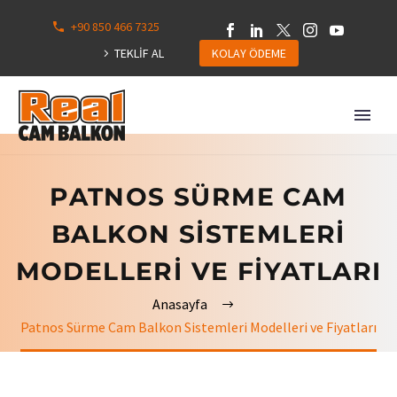
+90 850 466 7325
0
113
TEKLİF AL
KOLAY ÖDEME
Hepsini
Göster
PATNOS SÜRME CAM
BALKON SISTEMLERI
MODELLERI VE FIYATLARI
Anasayfa
Patnos Sürme Cam Balkon Sistemleri Modelleri ve Fiyatları