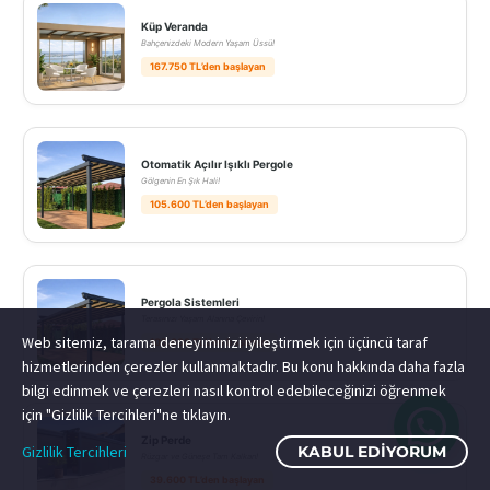
Küp Veranda
Bahçenizdeki Modern Yaşam Üssü!
167.750 TL’den başlayan
Otomatik Açılır Işıklı Pergole
Gölgenin En Şık Hali!
105.600 TL’den başlayan
Pergola Sistemleri
Terasınızı Yaşam Alanına Çevirin!
Web sitemiz, tarama deneyiminizi iyileştirmek için üçüncü taraf
105.600 TL’den başlayan
hizmetlerinden çerezler kullanmaktadır. Bu konu hakkında daha fazla
bilgi edinmek ve çerezleri nasıl kontrol edebileceğinizi öğrenmek
için "Gizlilik Tercihleri"ne tıklayın.
Zip Perde
Gizlilik Tercihleri
KABUL EDIYORUM
Rüzgar ve Güneşe Tam Kalkan!
39.600 TL’den başlayan