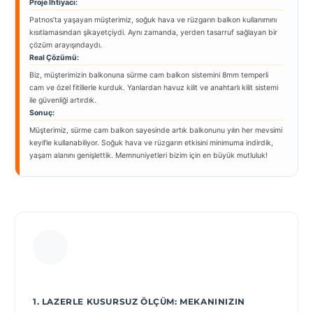
Proje İhtiyacı:
Patnos’ta yaşayan müşterimiz, soğuk hava ve rüzgarın balkon kullanımını
kısıtlamasından şikayetçiydi. Aynı zamanda, yerden tasarruf sağlayan bir
çözüm arayışındaydı.
Real Çözümü:
Biz, müşterimizin balkonuna sürme cam balkon sistemini 8mm temperli
cam ve özel fitillerle kurduk. Yanlardan havuz kilit ve anahtarlı kilit sistemi
ile güvenliği artırdık.
Sonuç:
Müşterimiz, sürme cam balkon sayesinde artık balkonunu yılın her mevsimi
keyifle kullanabiliyor. Soğuk hava ve rüzgarın etkisini minimuma indirdik,
yaşam alanını genişlettik. Memnuniyetleri bizim için en büyük mutluluk!
1. LAZERLE KUSURSUZ ÖLÇÜM: MEKANINIZIN