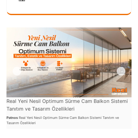
Port
Coquitlam
Rize
Sakarya
Sarajevo
Sivas
switzerland
Tilburg
Van
Real Yeni Nesil Optimum Sürme Cam Balkon Sistemi
Re
Tanıtım ve Tasarım Özellikleri
ve
Yalova
Patnos
Real Yeni Nesil Optimum Sürme Cam Balkon Sistemi Tanıtım ve
Pat
Tasarım Özellikleri
Mek
VAZGEÇ