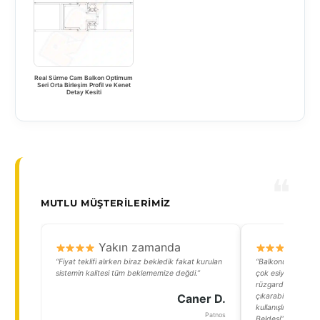
Real Sürme Cam Balkon Optimum
Seri Orta Birleşim Profil ve Kenet
Detay Kesiti
MUTLU MÜŞTERILERIMIZ
Yakın zamanda
Y
“Fiyat teklifi alırken biraz bekledik fakat kurulan
“Balkonumun manz
sistemin kalitesi tüm beklememize değdi.”
çok esiyordu. Sür
rüzgardan etkilen
Caner D.
çıkarabiliyorum.
kullanışlı bir ala
Patnos
Beldesi”