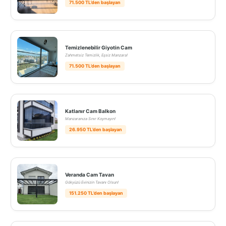
71.500 TL’den başlayan
Temizlenebilir Giyotin Cam
Zahmetsiz Temizlik, Eşsiz Manzara!
71.500 TL’den başlayan
Katlanır Cam Balkon
Manzaranıza Sınır Koymayın!
26.950 TL’den başlayan
Veranda Cam Tavan
Gökyüzü Evinizin Tavanı Olsun!
151.250 TL’den başlayan