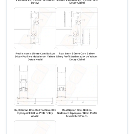
Detayı
Detay Çizimi
Real Isıcamlı Sürme Cam Balkon
Real 8mm Sürme Cam Balkon
Dikey Profil ve Maksimum Yalıtım
Dikey Profil Sızdırmazlık ve Yalıtım
Detay Kesiti
Detay Çizimi
Real Sürme Cam Balkon Güvenlikli
Real Sürme Cam Balkon
İspanyolet Kilit ve Profil Detay
Sistemleri İspanyolet Bitim Profili
Analizi
Teknik Kesit Verisi