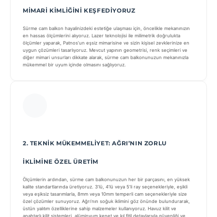
MIMARI KIMLIĞINI KEŞFEDIYORUZ
Sürme cam balkon hayalinizdeki estetiğe ulaşması için, öncelikle mekanınızın
en hassas ölçümlerini alıyoruz. Lazer teknolojisi ile milimetrik doğrulukta
ölçümler yaparak, Patnos’un eşsiz mimarisine ve sizin kişisel zevklerinize en
uygun çözümleri tasarlıyoruz. Mevcut yapının geometrisi, renk seçimleri ve
diğer mimari unsurları dikkate alarak, sürme cam balkonunuzun mekanınızla
mükemmel bir uyum içinde olmasını sağlıyoruz.
2. TEKNIK MÜKEMMELIYET: AĞRI’NIN ZORLU
İKLIMINE ÖZEL ÜRETIM
Ölçümlerin ardından, sürme cam balkonunuzun her bir parçasını, en yüksek
kalite standartlarında üretiyoruz. 3’lü, 4’lü veya 5’li ray seçenekleriyle, eşikli
veya eşiksiz tasarımlarla, 8mm veya 10mm temperli cam seçenekleriyle size
özel çözümler sunuyoruz. Ağrı’nın soğuk iklimini göz önünde bulundurarak,
üstün yalıtım özelliklerine sahip malzemeler kullanıyoruz. Havuz kilit ve
anahtarlı kilit sistemleri, alüminyum kenet ve kıl fitil detaylarıyla güvenliği ve