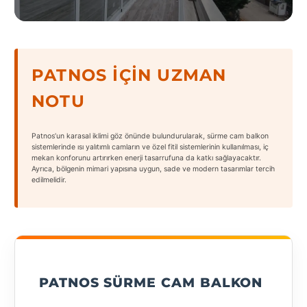
States
PATNOS İÇIN UZMAN
NOTU
Tüm
Şehirler
Patnos’un karasal iklimi göz önünde bulundurularak, sürme cam balkon
Adana
sistemlerinde ısı yalıtımlı camların ve özel fitil sistemlerinin kullanılması, iç
mekan konforunu artırırken enerji tasarrufuna da katkı sağlayacaktır.
Ayrıca, bölgenin mimari yapısına uygun, sade ve modern tasarımlar tercih
Adıyaman
edilmelidir.
Afyonkarahisar
Antalya
Aydın
PATNOS SÜRME CAM BALKON
Balıkesir