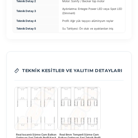
Teknik Detay 2
Motor: Somfy / Becker tüp motor
Mek
Aydınlatma: Entegre Power LED veya Spot LED
Teknik Detay 3
Kum
(Dimmerli)
Teknik Detay 4
Profil: Ağır yük taşıyıcı alüminyum raylar
Mot
Teknik Detay 5
Su Tahliyesi: Ön oluk ve ayaklardan iniş
Mon
TEKNIK KESITLER VE YALITIM DETAYLARI
Real Isıcamlı Sürme Cam Balkon
Real 8mm Temperli Sürme Cam
Optimum Seri Teknik Profil Kesit
Balkon Optimum Seri Teknik Profil