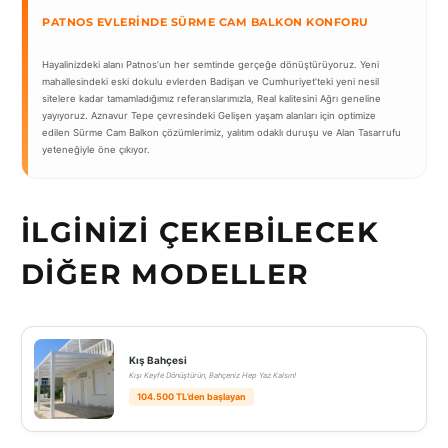
PATNOS EVLERINDE SÜRME CAM BALKON KONFORU
Hayalinizdeki alanı Patnos’un her semtinde gerçeğe dönüştürüyoruz. Yeni
mahallesindeki eski dokulu evlerden Badişan ve Cumhuriyet’teki yeni nesil
sitelere kadar tamamladığımız referanslarımızla, Real kalitesini Ağrı geneline
yayıyoruz. Aznavur Tepe çevresindeki Gelişen yaşam alanları için optimize
edilen Sürme Cam Balkon çözümlerimiz, yalıtım odaklı duruşu ve Alan Tasarrufu
yeteneğiyle öne çıkıyor.
İLGINIZI ÇEKEBILECEK
DIĞER MODELLER
Kış Bahçesi
Kışı Keyfe Dönüştürün, Bahçeniz Hep Yaz Kalsın!
104.500 TL’den başlayan