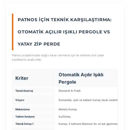
SEÇ
PATNOS İÇIN TEKNIK KARŞILAŞTIRMA:
OTOMATIK AÇILIR IŞIKLI PERGOLE VS
YATAY ZIP PERDE
Patnos projelerinizde doğru kararı vermeniz için iki sistemin öne çıkan
özelliklerini analiz ettik.
Otomatik Açılır Işıklı
Kriter
Y
Pergole
Temel Avantaj
Ekonomik & Pratik
Ser
Cam
Vizyon
Kumandalı, ışıklı ve katlanır kumaş tavan sistemi.
sis
Mekanizma
Motorlu Kumaş
Ger
Yalıtım Seviyesi
Su/Güneş
Aşı
Teknik Detay 1
Kumaş: 3 katmanlı Blackout (Isı ve Işık geçirmez)
Uyg