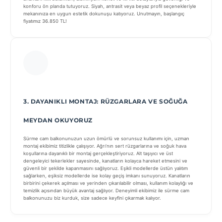
konforu ön planda tutuyoruz. Siyah, antrasit veya beyaz profil seçenekleriyle
mekanınıza en uygun estetik dokunuşu katıyoruz. Unutmayın, başlangıç
fiyatımız 36.850 TL!
3. DAYANIKLI MONTAJ: RÜZGARLARA VE SOĞUĞA
MEYDAN OKUYORUZ
Sürme cam balkonunuzun uzun ömürlü ve sorunsuz kullanımı için, uzman
montaj ekibimiz titizlikle çalışıyor. Ağrı’nın sert rüzgarlarına ve soğuk hava
koşullarına dayanıklı bir montaj gerçekleştiriyoruz. Alt taşıyıcı ve üst
dengeleyici tekerlekler sayesinde, kanatların kolayca hareket etmesini ve
güvenli bir şekilde kapanmasını sağlıyoruz. Eşikli modellerde üstün yalıtım
sağlarken, eşiksiz modellerde ise kolay geçiş imkanı sunuyoruz. Kanatların
birbirini çekerek açılması ve yerinden çıkarılabilir olması, kullanım kolaylığı ve
temizlik açısından büyük avantaj sağlıyor. Deneyimli ekibimiz ile sürme cam
balkonunuzu biz kurduk, size sadece keyfini çıkarmak kalıyor.