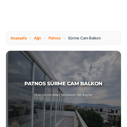
Tüm
Bosnia
Ülkeler
and
Herzegovina
Türkçe
Bulgaria
Canada
›
›
›
Anasayfa
Ağrı
Patnos
Sürme Cam Balkon
Czech
Netherlands
Republic
PATNOS SÜRME CAM BALKON
Poland
Romania
Maksimum Alan, Minimum Yer Kaybı!
Switzerland
Turkey
United