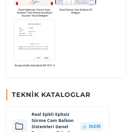
Real Optimum Sürme Cam
Real Sürme Cam Balkon CE
Sistemi Türk Patent Enstitüsü
Belgesi
Tasarım Tescil Belgesi
Avrupa Kalite Standardı EN-573-3
TEKNIK KATALOGLAR
Real Eşikli Eşiksiz
Sürme Cam Balkon
Sistemleri Genel
İNDIR