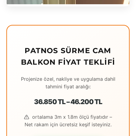
Eching
Edirne
Elazığ
Erzincan
PATNOS SÜRME CAM
Erzrum
BALKON FIYAT TEKLIFI
Eskişehir
Projenize özel, nakliye ve uygulama dahil
Gaziantep
tahmini fiyat aralığı:
Giresun
36.850 TL – 46.200 TL
Hatay
ortalama 3m x 1.8m ölçü fiyatıdır –
Houston
Net rakam için ücretsiz keşif isteyiniz.
İstanbul