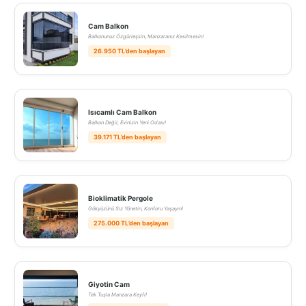
Cam Balkon
Balkonunuz Özgürleşsin, Manzaranız Kesilmesin!
26.950 TL’den başlayan
Isıcamlı Cam Balkon
Balkon Değil, Evinizin Yeni Odası!
39.171 TL’den başlayan
Bioklimatik Pergole
Gökyüzünü Siz Yönetin, Konforu Yaşayın!
275.000 TL’den başlayan
Giyotin Cam
Tek Tuşla Manzara Keyfi!