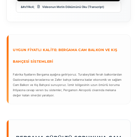
Videonun Metin Dökümünü Oku (Transcript)
UYGUN FIYATLI KALITE: BERGAMA CAM BALKON VE KIŞ
BAHÇESI SISTEMLERI
Fabrika fiyatlarını Bergama ayağına getiriyoruz. Turabey’daki ferah balkonlardan
Gaziosmanpaşa teraslarına ve Zafer bahçe katlarına kadar ekonomik ve sağlam
Cam Balkon ve Kış Bahçesi sunuyoruz. İzmir bölgesinin uzun ömürlü koruma
ihtiyacına cevap veren bu sistemler, Pergamon Akropolü civarında mekana
değer katan sinerjisi yaratıyor.