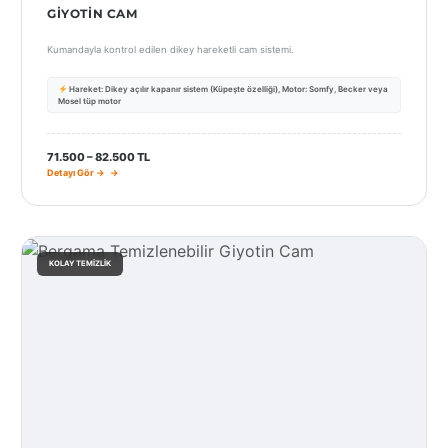
GIYOTIN CAM
Kumandayla kontrol edilen dikey hareketli cam sistemi.
Hareket: Dikey açılır kapanır sistem (Küpeşte özelliği), Motor: Somfy, Becker veya
Mosel tüp motor
71.500 – 82.500 TL
Detayı Gör →
KOLAY TEMIZLIK