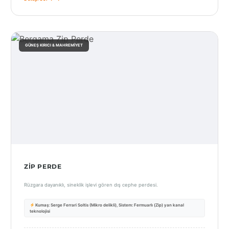
GÜNEŞ KIRICI & MAHREMIYET
ZIP PERDE
Rüzgara dayanıklı, sineklik işlevi gören dış cephe perdesi.
Kumaş: Serge Ferrari Soltis (Mikro delikli), Sistem: Fermuarlı (Zip) yan kanal
teknolojisi