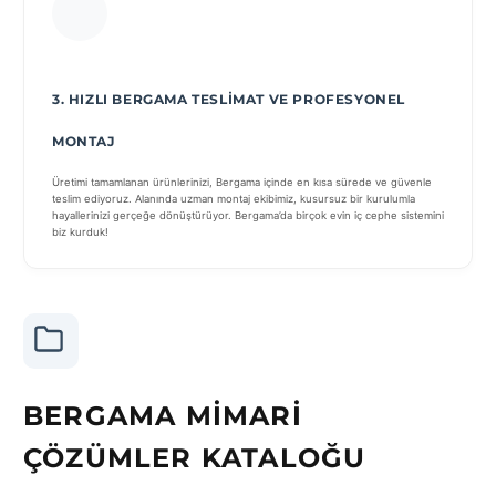
3. HIZLI BERGAMA TESLIMAT VE PROFESYONEL
MONTAJ
Üretimi tamamlanan ürünlerinizi, Bergama içinde en kısa sürede ve güvenle
teslim ediyoruz. Alanında uzman montaj ekibimiz, kusursuz bir kurulumla
hayallerinizi gerçeğe dönüştürüyor. Bergama’da birçok evin iç cephe sistemini
biz kurduk!
BERGAMA MIMARI
ÇÖZÜMLER KATALOĞU