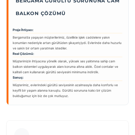
BERGAMA GÜRÜLTÜ SORUNUNA CAM
BALKON ÇÖZÜMÜ
Proje İhtiyacı:
Bergama’da yaşayan müşterilerimiz, özellikle işlek caddelere yakın
konumları nedeniyle artan gürültüden şikayetçiydi. Evlerinde daha huzurlu
ve sakin bir ortam yaratmak istediler.
Real Çözümü:
Müşterimizin ihtiyacına yönelik olarak, yüksek ses yalıtımına sahip cam
balkon sistemleri uygulayarak alanı koruma altına aldık. Özel contalar ve
kaliteli cam kullanarak gürültü seviyesini minimuma indirdik.
Sonuç:
Müşterimiz, evlerindeki gürültü seviyesinin azalmasıyla daha konforlu ve
keyifli bir yaşam alanına kavuştu. Gürültü sorununa kalıcı bir çözüm
bulduğumuz için biz de çok mutluyuz.