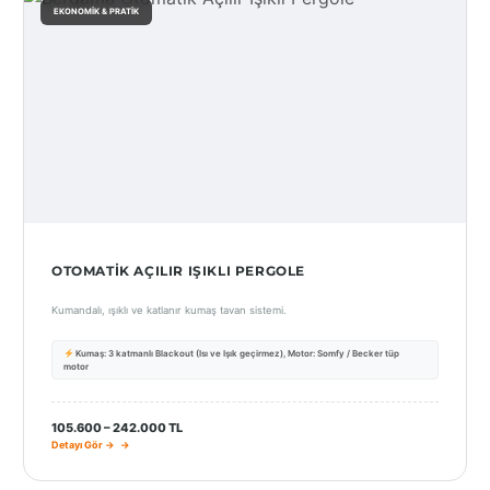
EKONOMIK & PRATIK
OTOMATIK AÇILIR IŞIKLI PERGOLE
Kumandalı, ışıklı ve katlanır kumaş tavan sistemi.
Kumaş: 3 katmanlı Blackout (Isı ve Işık geçirmez), Motor: Somfy / Becker tüp
motor
105.600 – 242.000 TL
Detayı Gör →