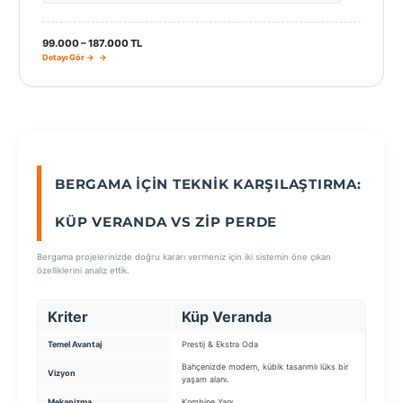
99.000 – 187.000 TL
Detayı Gör →
BERGAMA İÇIN TEKNIK KARŞILAŞTIRMA:
KÜP VERANDA VS ZIP PERDE
Bergama projelerinizde doğru kararı vermeniz için iki sistemin öne çıkan
özelliklerini analiz ettik.
Kriter
Küp Veranda
Zip
Temel Avantaj
Prestij & Ekstra Oda
Güneş 
Bahçenizde modern, kübik tasarımlı lüks bir
Rüzgara
Vizyon
yaşam alanı.
perdesi
Mekanizma
Kombine Yapı
Fermuar