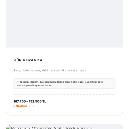
KÜP VERANDA
Bahçenizde modern, kübik tasarımlı lüks bir yaşam alanı.
Tasarım: Modern, düz görünümlü (gizli eğimli) kübik yapı, Tavan: Gizli çatılı
sandviç panel veya cam tavan
167.750 – 192.500 TL
Detayı Gör →