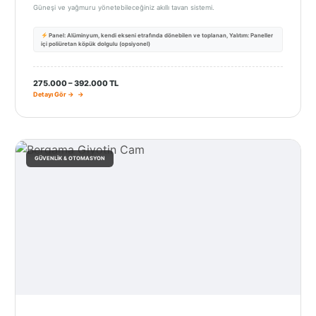
Güneşi ve yağmuru yönetebileceğiniz akıllı tavan sistemi.
Panel: Alüminyum, kendi ekseni etrafında dönebilen ve toplanan, Yalıtım: Paneller
içi poliüretan köpük dolgulu (opsiyonel)
275.000 – 392.000 TL
Detayı Gör →
GÜVENLIK & OTOMASYON