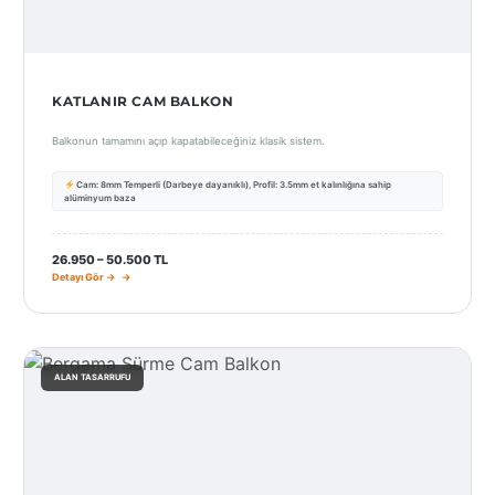
KATLANIR CAM BALKON
Balkonun tamamını açıp kapatabileceğiniz klasik sistem.
Cam: 8mm Temperli (Darbeye dayanıklı), Profil: 3.5mm et kalınlığına sahip
alüminyum baza
26.950 – 50.500 TL
Detayı Gör →
ALAN TASARRUFU