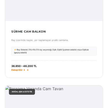
SÜRME CAM BALKON
Ray üzerinde kayan, yer kaplamayan pratik camlama.
Ray Sistemi: 3’lü 4’lü 5’li ray seçeneği, Eşik: Eşikli (yalıtım odaklı) veya Eşiksiz
(geçiş odaklı)
36.850 – 46.200 TL
Detayı Gör →
DOĞAL IŞIK & ESTETIK