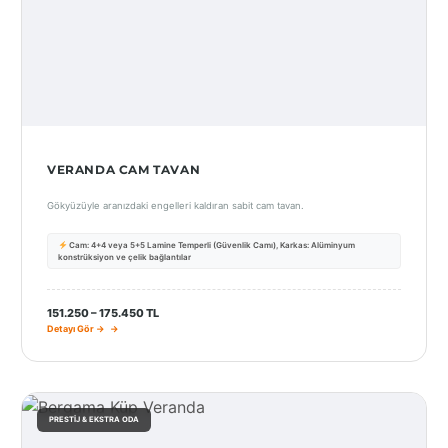
VERANDA CAM TAVAN
Gökyüzüyle aranızdaki engelleri kaldıran sabit cam tavan.
Cam: 4+4 veya 5+5 Lamine Temperli (Güvenlik Camı), Karkas: Alüminyum
konstrüksiyon ve çelik bağlantılar
151.250 – 175.450 TL
Detayı Gör →
PRESTIJ & EKSTRA ODA