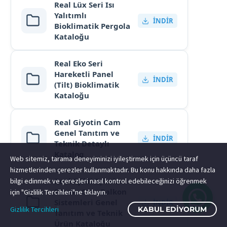
Real Lüx Seri Isı
Yalıtımlı
İNDIR
Bioklimatik Pergola
Kataloğu
Real Eko Seri
Hareketli Panel
İNDIR
(Tilt) Bioklimatik
Kataloğu
Real Giyotin Cam
Genel Tanıtım ve
İNDIR
Teknik Detaylı
Katalog
Web sitemiz, tarama deneyiminizi iyileştirmek için üçüncü taraf
hizmetlerinden çerezler kullanmaktadır. Bu konu hakkında daha fazla
Real Eşikli Eşiksiz
bilgi edinmek ve çerezleri nasıl kontrol edebileceğinizi öğrenmek
Sürme Cam Balkon
için "Gizlilik Tercihleri"ne tıklayın.
Sistemleri Genel
İNDIR
Gizlilik Tercihleri
KABUL EDIYORUM
Tanıtım ve Teknik
Ürün Kataloğu