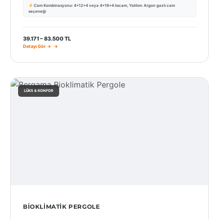
Cam Kombinasyonu: 4+12+4 veya 4+16+4 Isıcam, Yalıtım: Argon gazlı cam
seçeneği
SEÇ
39.171 – 83.500 TL
Detayı Gör →
LÜKS & KONFOR
BIOKLIMATIK PERGOLE