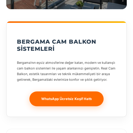
States
geçiş
yapın
BERGAMA CAM BALKON
Tüm
SISTEMLERI
Şehirler
Bergama’nın eşsiz atmosferine değer katan, modern ve kullanışlı
Adana
cam balkon sistemleri ile yaşam alanlarınızı genişletin. Real Cam
Balkon, estetik tasarımları ve teknik mükemmeliyeti bir araya
Adıyaman
getirerek, Bergama’daki evlerinize konfor ve şıklık getiriyor.
Afyonkarahisar
WhatsApp Ücretsiz Keşif Hattı
Antalya
Aydın
Balıkesir