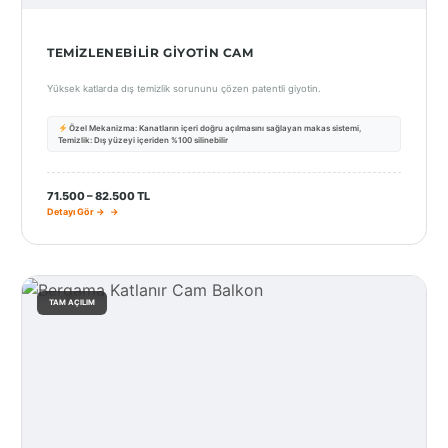
TEMIZLENEBILIR GIYOTIN CAM
Yüksek katlarda dış temizlik sorununu çözen patentli giyotin.
Özel Mekanizma: Kanatların içeri doğru açılmasını sağlayan makas sistemi,
Temizlik: Dış yüzeyi içeriden %100 silinebilir
71.500 – 82.500 TL
Detayı Gör →
TAM AÇILIM