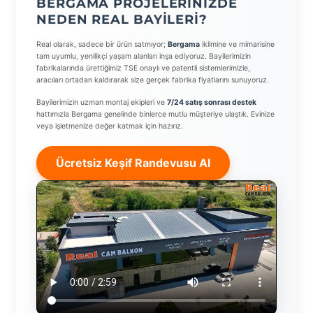
BERGAMA PROJELERINIZDE
NEDEN REAL BAYILERI?
Real olarak, sadece bir ürün satmıyor;
Bergama
iklimine ve mimarisine
tam uyumlu, yenilikçi yaşam alanları inşa ediyoruz. Bayilerimizin
fabrikalarında ürettiğimiz TSE onaylı ve patentli sistemlerimizle,
aracıları ortadan kaldırarak size gerçek fabrika fiyatlarını sunuyoruz.
Bayilerimizin uzman montaj ekipleri ve
7/24 satış sonrası destek
hattımızla Bergama genelinde binlerce mutlu müşteriye ulaştık. Evinize
veya işletmenize değer katmak için hazırız.
Ücretsiz Keşif Randevusu Al