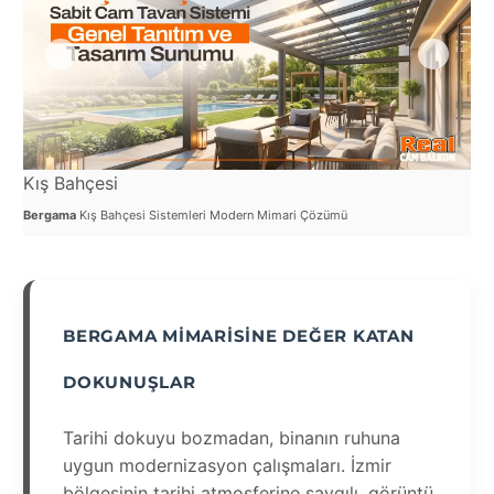
Kış Bahçesi
Ca
Bergama
Kış Bahçesi Sistemleri Modern Mimari Çözümü
Ber
BERGAMA MIMARISINE DEĞER KATAN
DOKUNUŞLAR
Tarihi dokuyu bozmadan, binanın ruhuna
uygun modernizasyon çalışmaları. İzmir
bölgesinin tarihi atmosferine saygılı, görüntü