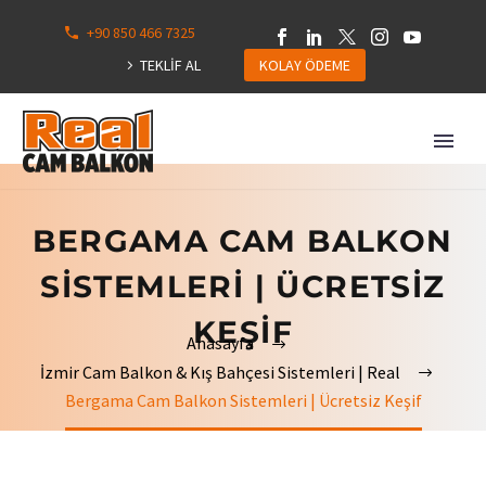
+90 850 466 7325
0
113
TEKLİF AL
KOLAY ÖDEME
Hepsini
Göster
BERGAMA CAM BALKON
SISTEMLERI | ÜCRETSIZ
KEŞIF
Anasayfa
İzmir Cam Balkon & Kış Bahçesi Sistemleri | Real
Bergama Cam Balkon Sistemleri | Ücretsiz Keşif