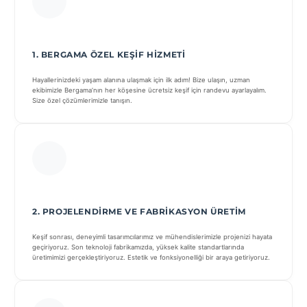
1. BERGAMA ÖZEL KEŞIF HIZMETI
Hayallerinizdeki yaşam alanına ulaşmak için ilk adım! Bize ulaşın, uzman
ekibimizle Bergama’nın her köşesine ücretsiz keşif için randevu ayarlayalım.
Size özel çözümlerimizle tanışın.
2. PROJELENDIRME VE FABRIKASYON ÜRETIM
Keşif sonrası, deneyimli tasarımcılarımız ve mühendislerimizle projenizi hayata
geçiriyoruz. Son teknoloji fabrikamızda, yüksek kalite standartlarında
üretimimizi gerçekleştiriyoruz. Estetik ve fonksiyonelliği bir araya getiriyoruz.