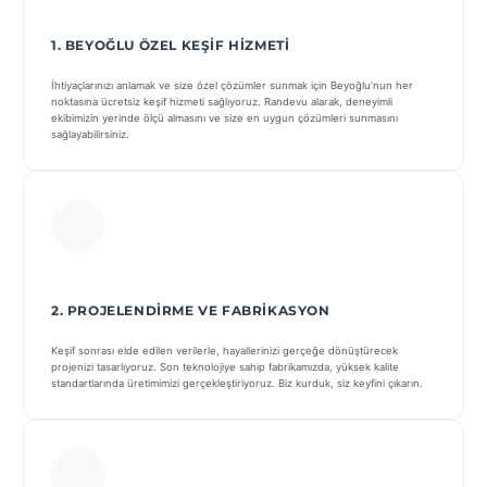
1. BEYOĞLU ÖZEL KEŞIF HIZMETI
İhtiyaçlarınızı anlamak ve size özel çözümler sunmak için Beyoğlu’nun her
noktasına ücretsiz keşif hizmeti sağlıyoruz. Randevu alarak, deneyimli
ekibimizin yerinde ölçü almasını ve size en uygun çözümleri sunmasını
sağlayabilirsiniz.
2. PROJELENDIRME VE FABRIKASYON
Keşif sonrası elde edilen verilerle, hayallerinizi gerçeğe dönüştürecek
projenizi tasarlıyoruz. Son teknolojiye sahip fabrikamızda, yüksek kalite
standartlarında üretimimizi gerçekleştiriyoruz. Biz kurduk, siz keyfini çıkarın.