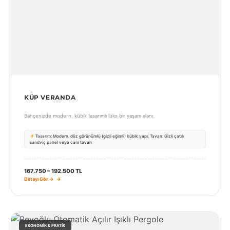
KÜP VERANDA
Bahçenizde modern, kübik tasarımlı lüks bir yaşam alanı.
Tasarım: Modern, düz görünümlü (gizli eğimli) kübik yapı, Tavan: Gizli çatılı
sandviç panel veya cam tavan
167.750 – 192.500 TL
Detayı Gör →
EKONOMIK & PRATIK