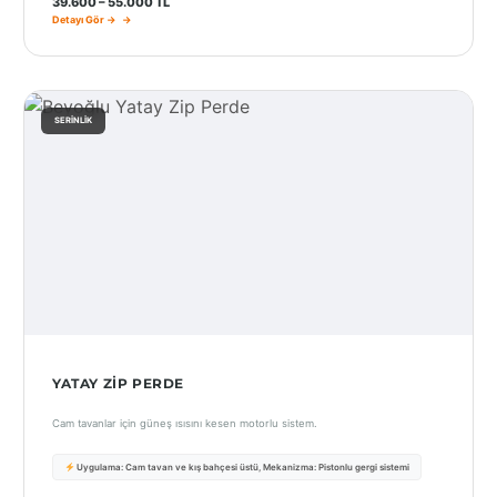
39.600 – 55.000 TL
Detayı Gör →
SERINLIK
YATAY ZIP PERDE
Cam tavanlar için güneş ısısını kesen motorlu sistem.
Uygulama: Cam tavan ve kış bahçesi üstü, Mekanizma: Pistonlu gergi sistemi