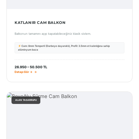
KATLANIR CAM BALKON
Balkonun tamamını açıp kapatabileceğiniz klasik sistem.
Cam: 8mm Temperli (Darbeye dayanıklı), Profil: 3.5mm et kalınlığına sahip
alüminyum baza
26.950 – 50.500 TL
Detayı Gör →
ALAN TASARRUFU