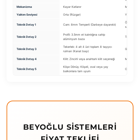
Mekanizma
Kayar Katlanır
Motorlu & 
Yalıtım Seviyesi
Orta (Rüzgar)
Yüksek
Özel Mekani
Teknik Detay 1
Cam: 8mm Temperli (Darbeye dayanıklı)
sağlayan m
Profil: 3.5mm et kalınlığına sahip
Teknik Detay 2
Temizlik: Dı
alüminyum baza
Tekerlek: 4 alt 4 üst toplam 8 taşıyıcı
Teknik Detay 3
Güvenlik: T
rulman (Kanat başı)
Teknik Detay 4
Kilit: Zincirli veya anahtarlı kilit seçeneği
Motor: Som
Köşe Dönüş: Köşeli, oval veya yay
Teknik Detay 5
Cam: Isıcam
balkonlara tam uyum
BEYOĞLU SISTEMLERI
FIYAT TEKLIFI