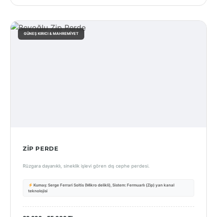
GÜNEŞ KIRICI & MAHREMIYET
ZIP PERDE
Rüzgara dayanıklı, sineklik işlevi gören dış cephe perdesi.
Kumaş: Serge Ferrari Soltis (Mikro delikli), Sistem: Fermuarlı (Zip) yan kanal
teknolojisi