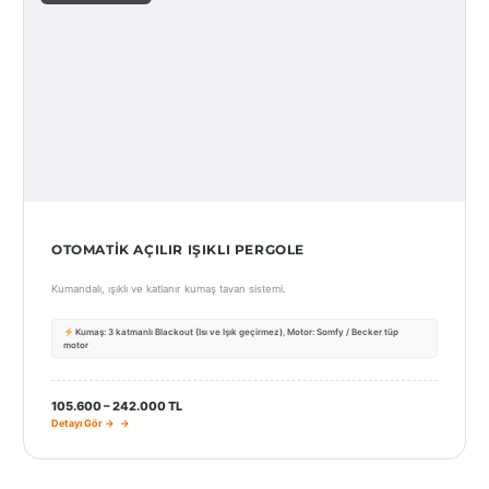
OTOMATIK AÇILIR IŞIKLI PERGOLE
Kumandalı, ışıklı ve katlanır kumaş tavan sistemi.
Kumaş: 3 katmanlı Blackout (Isı ve Işık geçirmez), Motor: Somfy / Becker tüp
motor
105.600 – 242.000 TL
Detayı Gör →