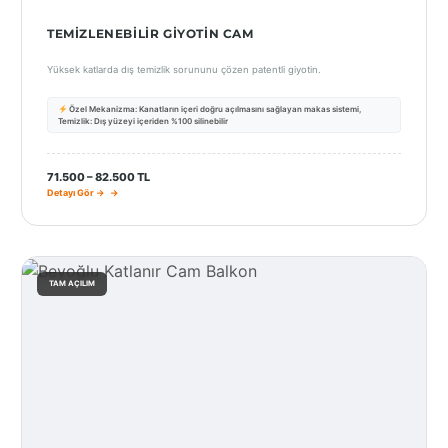
TEMIZLENEBILIR GIYOTIN CAM
Yüksek katlarda dış temizlik sorununu çözen patentli giyotin.
Özel Mekanizma: Kanatların içeri doğru açılmasını sağlayan makas sistemi,
Temizlik: Dış yüzeyi içeriden %100 silinebilir
71.500 – 82.500 TL
Detayı Gör →
TAM AÇILIM