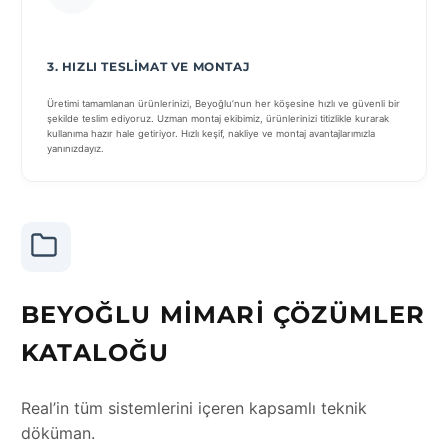
3. HIZLI TESLIMAT VE MONTAJ
Üretimi tamamlanan ürünlerinizi, Beyoğlu’nun her köşesine hızlı ve güvenli bir
şekilde teslim ediyoruz. Uzman montaj ekibimiz, ürünlerinizi titizlikle kurarak
kullanıma hazır hale getiriyor. Hızlı keşif, nakliye ve montaj avantajlarımızla
yanınızdayız.
BEYOĞLU MIMARI ÇÖZÜMLER
KATALOĞU
Real’in tüm sistemlerini içeren kapsamlı teknik
döküman.