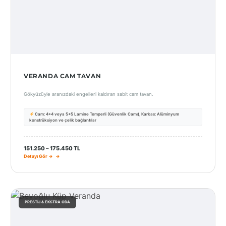
VERANDA CAM TAVAN
Gökyüzüyle aranızdaki engelleri kaldıran sabit cam tavan.
Cam: 4+4 veya 5+5 Lamine Temperli (Güvenlik Camı), Karkas: Alüminyum
konstrüksiyon ve çelik bağlantılar
151.250 – 175.450 TL
Detayı Gör →
PRESTIJ & EKSTRA ODA