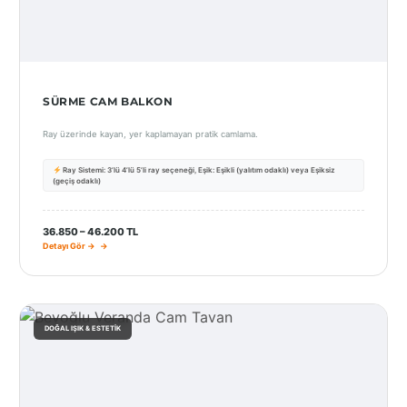
SÜRME CAM BALKON
Ray üzerinde kayan, yer kaplamayan pratik camlama.
Ray Sistemi: 3’lü 4’lü 5’li ray seçeneği, Eşik: Eşikli (yalıtım odaklı) veya Eşiksiz
(geçiş odaklı)
36.850 – 46.200 TL
Detayı Gör →
DOĞAL IŞIK & ESTETIK