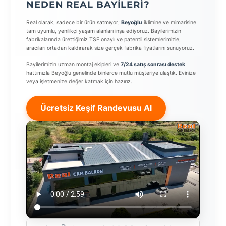
NEDEN REAL BAYILERI?
Real olarak, sadece bir ürün satmıyor;
Beyoğlu
iklimine ve mimarisine
tam uyumlu, yenilikçi yaşam alanları inşa ediyoruz. Bayilerimizin
fabrikalarında ürettiğimiz TSE onaylı ve patentli sistemlerimizle,
aracıları ortadan kaldırarak size gerçek fabrika fiyatlarını sunuyoruz.
Bayilerimizin uzman montaj ekipleri ve
7/24 satış sonrası destek
hattımızla Beyoğlu genelinde binlerce mutlu müşteriye ulaştık. Evinize
veya işletmenize değer katmak için hazırız.
Ücretsiz Keşif Randevusu Al