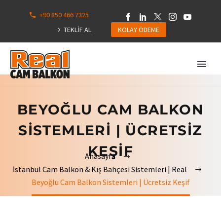
+90 850 466 7325
0
113
TEKLİF AL
KOLAY ÖDEME
Hepsini
Göster
BEYOĞLU CAM BALKON
SISTEMLERI | ÜCRETSIZ
KEŞIF
Anasayfa
İstanbul Cam Balkon & Kış Bahçesi Sistemleri | Real
Beyoğlu Cam Balkon Sistemleri | Ücretsiz Keşif