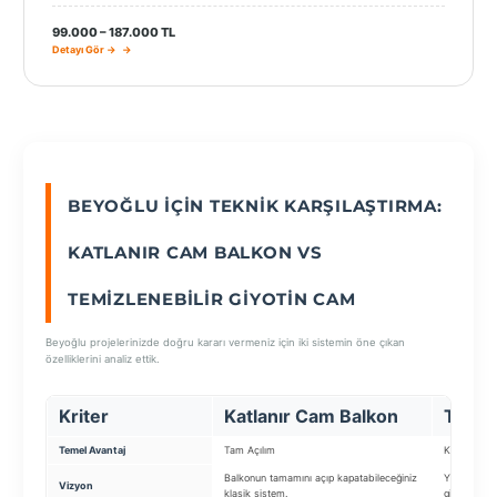
99.000 – 187.000 TL
Detayı Gör →
BEYOĞLU İÇIN TEKNIK KARŞILAŞTIRMA:
KATLANIR CAM BALKON VS
TEMIZLENEBILIR GIYOTIN CAM
Beyoğlu projelerinizde doğru kararı vermeniz için iki sistemin öne çıkan
özelliklerini analiz ettik.
Kriter
Katlanır Cam Balkon
Temiz
Temel Avantaj
Tam Açılım
Kolay Temiz
Balkonun tamamını açıp kapatabileceğiniz
Yüksek katl
Vizyon
klasik sistem.
giyotin.