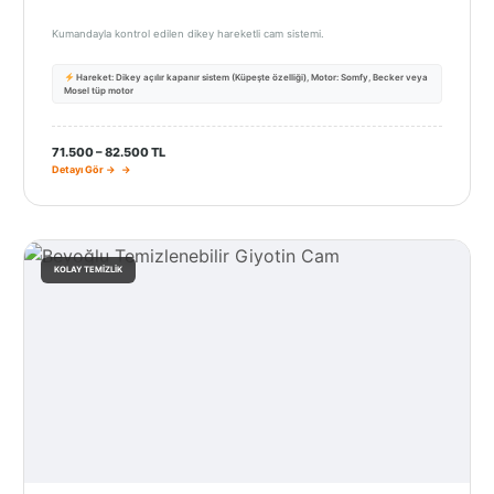
Kumandayla kontrol edilen dikey hareketli cam sistemi.
Hareket: Dikey açılır kapanır sistem (Küpeşte özelliği), Motor: Somfy, Becker veya
Mosel tüp motor
71.500 – 82.500 TL
Detayı Gör →
KOLAY TEMIZLIK