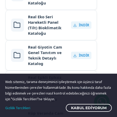
Kataloğu
Real Eko Seri
Hareketli Panel
İNDIR
(Tilt) Bioklimatik
Kataloğu
Real Giyotin Cam
Genel Tanıtım ve
İNDIR
Teknik Detaylı
Katalog
Real Eşikli Eşiksiz
Web sitemiz, tarama deneyiminizi iyileştirmek için üçüncü taraf
Sürme Cam Balkon
hizmetlerinden çerezler kullanmaktadır. Bu konu hakkında daha fazla
Sistemleri Genel
İNDIR
bilgi edinmek ve çerezleri nasıl kontrol edebileceğinizi öğrenmek
Tanıtım ve Teknik
için "Gizlilik Tercihleri"ne tıklayın.
Ürün Kataloğu
Gizlilik Tercihleri
KABUL EDIYORUM
Küp Veranda Cam