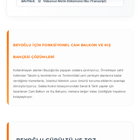
Videonun Metin Dökümünü Oku (Transcript)
BEYOĞLU İÇIN FONKSIYONEL CAM BALKON VE KIŞ
BAHÇESI ÇÖZÜMLERI
Kullanılmayan alanları Beyoğlu’da yaşayan odalara çeviriyoruz. Örnektepe sahil
hattından Taksim iç kesimlerine ve Tomtom’daki yeni yerleşim alanlarına kadar
verdiğimiz hizmetlerle, İstanbul ikliminin uzun ömürlü koruma etkilerini avantaja
dönüştürüyoruz. Galata Kulesi lokasyonundaki Sanat & Tarih yapılar için
tasarlanan Cam Balkon ve Kış Bahçesi, mekana değer katan özelliğiyle hayatınızı
kolaylaştırıyor.