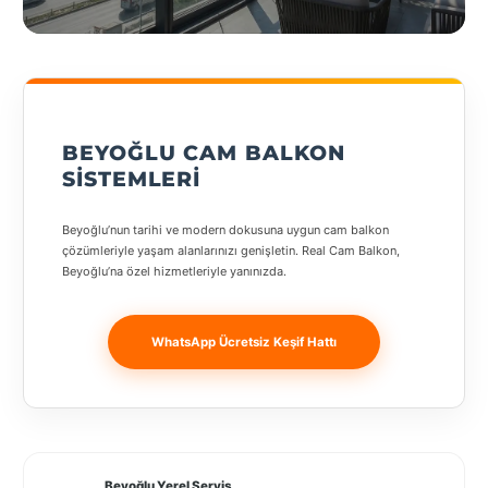
States
geçiş
yapın
BEYOĞLU CAM BALKON
Tüm
SISTEMLERI
Şehirler
Beyoğlu’nun tarihi ve modern dokusuna uygun cam balkon
Adana
çözümleriyle yaşam alanlarınızı genişletin. Real Cam Balkon,
Beyoğlu’na özel hizmetleriyle yanınızda.
Adıyaman
Afyonkarahisar
WhatsApp Ücretsiz Keşif Hattı
Antalya
Aydın
Balıkesir
Beyoğlu Yerel Servis