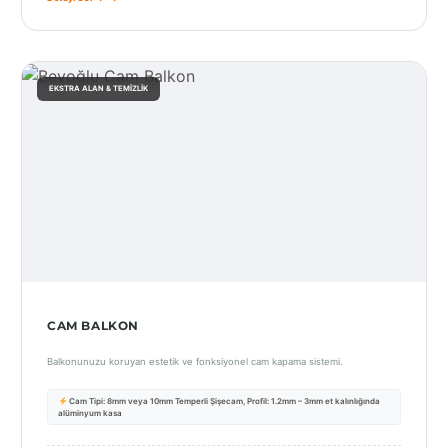
İstanbul
Anadolu
EKSTRA ALAN & TEMIZLIK
İstanbul
Avrupa
İzmir
Kırklareli
Kocaeli
Lubrza
CAM BALKON
Manisa
Balkonunuzu koruyan estetik ve fonksiyonel cam kapama sistemi.
Muğla
Cam Tipi: 8mm veya 10mm Temperli Şişecam, Profil: 1.2mm – 3mm et kalınlığında
Muş
alüminyum kasa