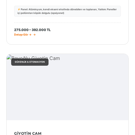
Panel: Alüminyum, kendi ekseni etrafında dönebilen ve toplanan, Yalıtım: Paneller
içi poliüretan köpük dolgulu (opsiyonel)
275.000 – 392.000 TL
Detayı Gör →
GÜVENLIK & OTOMASYON
GIYOTIN CAM