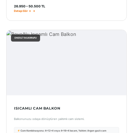
Port
26.950 – 50.500 TL
Coquitlam
Detayı Gör →
Rize
Sakarya
ENERJI TASARRUFU
Sarajevo
Sivas
switzerland
Tilburg
Van
Yalova
ISICAMLI CAM BALKON
Balkonunuzu odaya dönüştüren yalıtımlı cam sistemi.
VAZGEÇ
Cam Kombinasyonu: 4+12+4 veya 4+16+4 Isıcam, Yalıtım: Argon gazlı cam