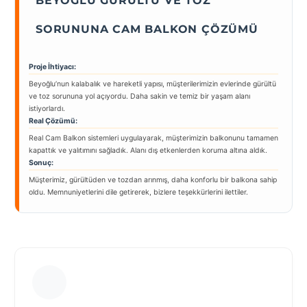
BEYOĞLU GÜRÜLTÜ VE TOZ
SORUNUNA CAM BALKON ÇÖZÜMÜ
Proje İhtiyacı:
Beyoğlu’nun kalabalık ve hareketli yapısı, müşterilerimizin evlerinde gürültü
ve toz sorununa yol açıyordu. Daha sakin ve temiz bir yaşam alanı
istiyorlardı.
Real Çözümü:
Real Cam Balkon sistemleri uygulayarak, müşterimizin balkonunu tamamen
kapattık ve yalıtımını sağladık. Alanı dış etkenlerden koruma altına aldık.
Sonuç:
Müşterimiz, gürültüden ve tozdan arınmış, daha konforlu bir balkona sahip
oldu. Memnuniyetlerini dile getirerek, bizlere teşekkürlerini ilettiler.