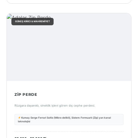
GÜNEŞ KIRICI & MAHREMIYET
ZIP PERDE
Rüzgara dayanıklı, sineklik işlevi gören dış cephe perdesi.
Kumaş: Serge Ferrari Soltis (Mikro delikli), Sistem: Fermuarlı (Zip) yan kanal
teknolojisi