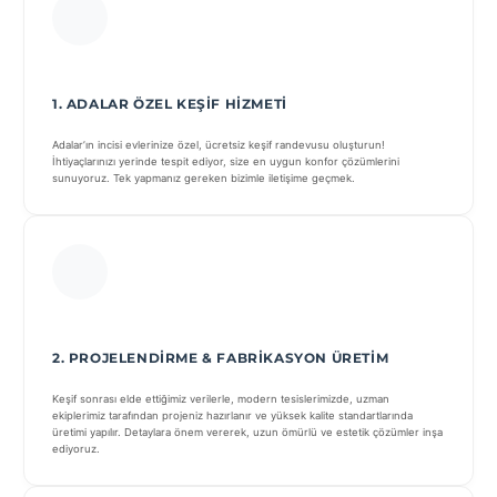
1. ADALAR ÖZEL KEŞIF HIZMETI
Adalar’ın incisi evlerinize özel, ücretsiz keşif randevusu oluşturun!
İhtiyaçlarınızı yerinde tespit ediyor, size en uygun konfor çözümlerini
sunuyoruz. Tek yapmanız gereken bizimle iletişime geçmek.
2. PROJELENDIRME & FABRIKASYON ÜRETIM
Keşif sonrası elde ettiğimiz verilerle, modern tesislerimizde, uzman
ekiplerimiz tarafından projeniz hazırlanır ve yüksek kalite standartlarında
üretimi yapılır. Detaylara önem vererek, uzun ömürlü ve estetik çözümler inşa
ediyoruz.