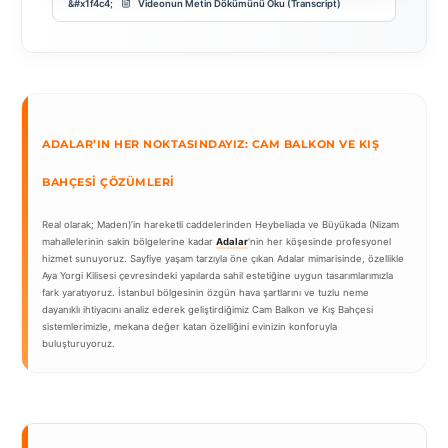
Videonun Metin Dökümünü Oku (Transcript)
ADALAR’IN HER NOKTASINDAYIZ: CAM BALKON VE KIŞ
BAHÇESI ÇÖZÜMLERI
Real olarak; Maden)’in hareketli caddelerinden Heybeliada ve Büyükada (Nizam
mahallelerinin sakin bölgelerine kadar
Adalar
‘nin her köşesinde profesyonel
hizmet sunuyoruz. Sayfiye yaşam tarzıyla öne çıkan Adalar mimarisinde, özellikle
Aya Yorgi Kilisesi çevresindeki yapılarda sahil estetiğine uygun tasarımlarımızla
fark yaratıyoruz. İstanbul bölgesinin özgün hava şartlarını ve tuzlu neme
dayanıklı ihtiyacını analiz ederek geliştirdiğimiz Cam Balkon ve Kış Bahçesi
sistemlerimizle, mekana değer katan özelliğini evinizin konforuyla
buluşturuyoruz.