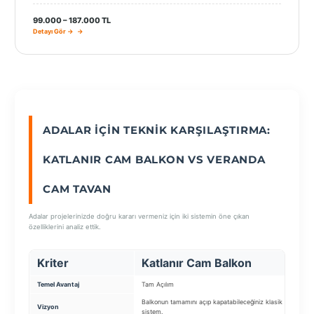
99.000 – 187.000 TL
Detayı Gör →
ADALAR İÇIN TEKNIK KARŞILAŞTIRMA:
KATLANIR CAM BALKON VS VERANDA
CAM TAVAN
Adalar projelerinizde doğru kararı vermeniz için iki sistemin öne çıkan
özelliklerini analiz ettik.
Kriter
Katlanır Cam Balkon
Ve
Temel Avantaj
Tam Açılım
Doğal
Balkonun tamamını açıp kapatabileceğiniz klasik
Gökyü
Vizyon
sistem.
cam 