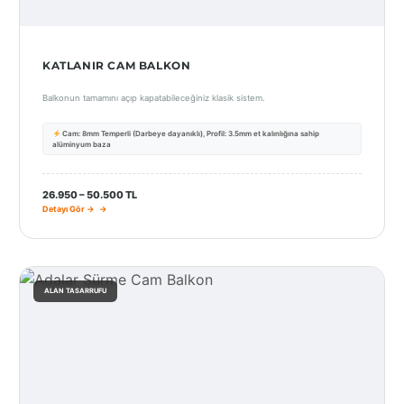
KATLANIR CAM BALKON
Balkonun tamamını açıp kapatabileceğiniz klasik sistem.
Cam: 8mm Temperli (Darbeye dayanıklı), Profil: 3.5mm et kalınlığına sahip
alüminyum baza
26.950 – 50.500 TL
Detayı Gör →
ALAN TASARRUFU