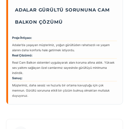
ADALAR GÜRÜLTÜ SORUNUNA CAM
BALKON ÇÖZÜMÜ
Proje İhtiyacı:
Adalar’da yaşayan müşterimiz, yoğun gürültüden rahatsızdı ve yaşam
alanını daha konforlu hale getirmek istiyordu.
Real Çözümü:
Real Cam Balkon sistemleri uygulayarak alanı koruma altına aldık. Yüksek
ses yalıtımı sağlayan özel camlarımız sayesinde gürültüyü minimuma
indirdik.
Sonuç:
Müşterimiz, daha sessiz ve huzurlu bir ortama kavuştuğu için çok
memnun. Gürültü sorununa etkili bir çözüm bulmuş olmaktan mutluluk
duyuyoruz.