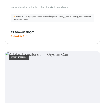
Kumandayla kontrol edilen dikey hareketli cam sistemi.
Hareket: Dikey açılır kapanır sistem (Küpeşte özelliği), Motor: Somfy, Becker veya
Mosel tüp motor
71.500 – 82.500 TL
Detayı Gör →
KOLAY TEMIZLIK