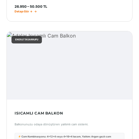
Port
26.950 – 50.500 TL
Coquitlam
Detayı Gör →
Rize
Sakarya
ENERJI TASARRUFU
Sarajevo
Sivas
switzerland
Tilburg
Van
Yalova
ISICAMLI CAM BALKON
Balkonunuzu odaya dönüştüren yalıtımlı cam sistemi.
VAZGEÇ
Cam Kombinasyonu: 4+12+4 veya 4+16+4 Isıcam, Yalıtım: Argon gazlı cam