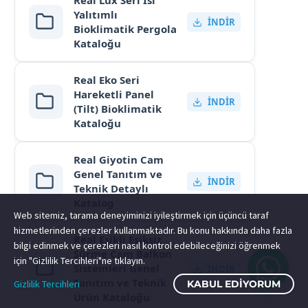
Real Lüx Seri Isı
Yalıtımlı
İNDIR
Bioklimatik Pergola
Kataloğu
Real Eko Seri
Hareketli Panel
İNDIR
(Tilt) Bioklimatik
Kataloğu
Real Giyotin Cam
Genel Tanıtım ve
İNDIR
Teknik Detaylı
Katalog
Web sitemiz, tarama deneyiminizi iyileştirmek için üçüncü taraf
hizmetlerinden çerezler kullanmaktadır. Bu konu hakkında daha fazla
Real Eşikli Eşiksiz
bilgi edinmek ve çerezleri nasıl kontrol edebileceğinizi öğrenmek
Sürme Cam Balkon
için "Gizlilik Tercihleri"ne tıklayın.
Sistemleri Genel
İNDIR
Tanıtım ve Teknik
Gizlilik Tercihleri
KABUL EDIYORUM
Ürün Kataloğu