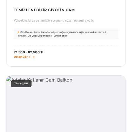
TEMIZLENEBILIR GIYOTIN CAM
Yüksek katlarda dış temizlik sorununu çözen patentli giyotin.
Özel Mekanizma: Kanatların içeri doğru açılmasını sağlayan makas sistemi,
Temizlik: Dış yüzeyi içeriden %100 silinebilir
71.500 – 82.500 TL
Detayı Gör →
TAM AÇILIM