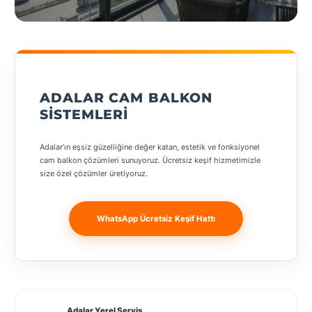
geçiş
States
yapın
ADALAR CAM BALKON
Tüm
SISTEMLERI
Şehirler
Adalar’ın eşsiz güzelliğine değer katan, estetik ve fonksiyonel
Adana
cam balkon çözümleri sunuyoruz. Ücretsiz keşif hizmetimizle
size özel çözümler üretiyoruz.
Adıyaman
Afyonkarahisar
WhatsApp Ücretsiz Keşif Hattı
Antalya
Aydın
Balıkesir
Adalar Yerel Servis