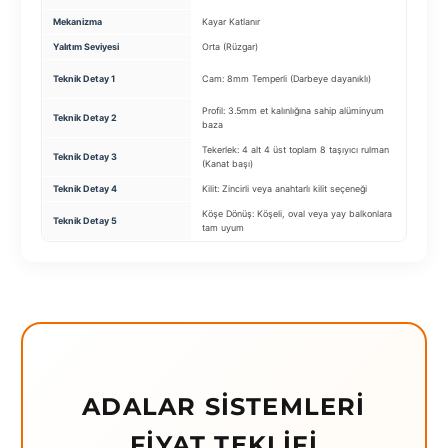
Mekanizma
Kayar Katlanır
Sabi
Yalıtım Seviyesi
Orta (Rüzgar)
Yüks
Cam:
Teknik Detay 1
Cam: 8mm Temperli (Darbeye dayanıklı)
Camı
Profil: 3.5mm et kalınlığına sahip alüminyum
Kark
Teknik Detay 2
baza
bağla
Tekerlek: 4 alt 4 üst toplam 8 taşıyıcı rulman
Teknik Detay 3
Isı 
(Kanat başı)
Teknik Detay 4
Kilit: Zincirli veya anahtarlı kilit seçeneği
Su Ta
Köşe Dönüş: Köşeli, oval veya yay balkonlara
Teknik Detay 5
Renk:
tam uyum
ADALAR SISTEMLERI
FIYAT TEKLIFI