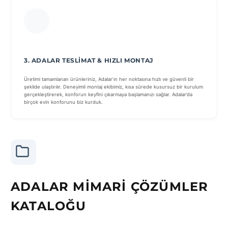
3. ADALAR TESLIMAT & HIZLI MONTAJ
Üretimi tamamlanan ürünleriniz, Adalar’ın her noktasına hızlı ve güvenli bir
şekilde ulaştırılır. Deneyimli montaj ekibimiz, kısa sürede kusursuz bir kurulum
gerçekleştirerek, konforun keyfini çıkarmaya başlamanızı sağlar. Adalar’da
birçok evin konforunu biz kurduk.
ADALAR MIMARI ÇÖZÜMLER
KATALOĞU