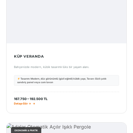
KÜP VERANDA
Bahçenizde modern, kübik tasarımlı lüks bir yaşam alanı.
Tasarım: Modern, düz görünümlü (gizli eğimli) kübik yapı, Tavan: Gizli çatılı
sandviç panel veya cam tavan
167.750 – 192.500 TL
Detayı Gör →
EKONOMIK & PRATIK