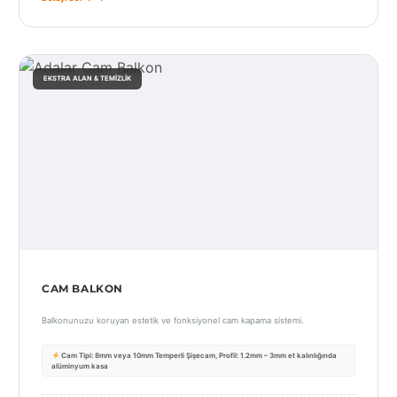
İstanbul
Anadolu
EKSTRA ALAN & TEMIZLIK
İstanbul
Avrupa
İzmir
Kırklareli
Kocaeli
Lubrza
CAM BALKON
Manisa
Balkonunuzu koruyan estetik ve fonksiyonel cam kapama sistemi.
Muğla
Cam Tipi: 8mm veya 10mm Temperli Şişecam, Profil: 1.2mm – 3mm et kalınlığında
Muş
alüminyum kasa