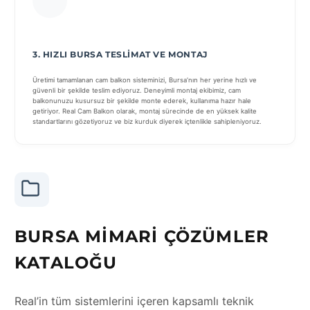
3. HIZLI BURSA TESLIMAT VE MONTAJ
Üretimi tamamlanan cam balkon sisteminizi, Bursa’nın her yerine hızlı ve
güvenli bir şekilde teslim ediyoruz. Deneyimli montaj ekibimiz, cam
balkonunuzu kusursuz bir şekilde monte ederek, kullanıma hazır hale
getiriyor. Real Cam Balkon olarak, montaj sürecinde de en yüksek kalite
standartlarını gözetiyoruz ve biz kurduk diyerek içtenlikle sahipleniyoruz.
BURSA MIMARI ÇÖZÜMLER
KATALOĞU
Real’in tüm sistemlerini içeren kapsamlı teknik