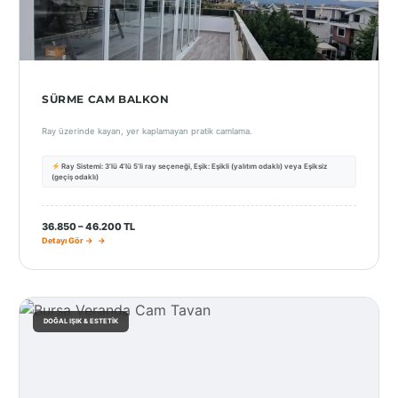
SÜRME CAM BALKON
Ray üzerinde kayan, yer kaplamayan pratik camlama.
Ray Sistemi: 3’lü 4’lü 5’li ray seçeneği, Eşik: Eşikli (yalıtım odaklı) veya Eşiksiz
(geçiş odaklı)
36.850 – 46.200 TL
Detayı Gör →
DOĞAL IŞIK & ESTETIK