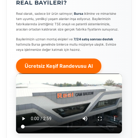
REAL BAYILERI?
Real olarak, sadece bir ürün satmıyor;
Bursa
iklimine ve mimarisine
tam uyumlu, yenilikçi yaşam alanları inşa ediyoruz. Bayilerimizin
fabrikalarında ürettiğimiz TSE onaylı ve patentli sistemlerimizle,
aracıları ortadan kaldırarak size gerçek fabrika fiyatlarını sunuyoruz.
Bayilerimizin uzman montaj ekipleri ve
7/24 satış sonrası destek
hattımızla Bursa genelinde binlerce mutlu müşteriye ulaştık. Evinize
veya işletmenize değer katmak için hazırız.
Ücretsiz Keşif Randevusu Al