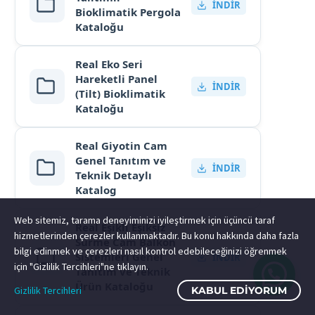
İNDIR
Bioklimatik Pergola
Kataloğu
Real Eko Seri
Hareketli Panel
İNDIR
(Tilt) Bioklimatik
Kataloğu
Real Giyotin Cam
Genel Tanıtım ve
İNDIR
Teknik Detaylı
Katalog
Web sitemiz, tarama deneyiminizi iyileştirmek için üçüncü taraf
Real Eşikli Eşiksiz
hizmetlerinden çerezler kullanmaktadır. Bu konu hakkında daha fazla
Sürme Cam Balkon
bilgi edinmek ve çerezleri nasıl kontrol edebileceğinizi öğrenmek
Sistemleri Genel
İNDIR
için "Gizlilik Tercihleri"ne tıklayın.
Tanıtım ve Teknik
Ürün Kataloğu
Gizlilik Tercihleri
KABUL EDIYORUM