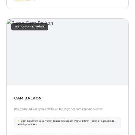
İstanbul
Anadolu
EKSTRA ALAN & TEMIZLIK
İstanbul
Avrupa
İzmir
Kırklareli
Kocaeli
Lubrza
CAM BALKON
Manisa
Balkonunuzu koruyan estetik ve fonksiyonel cam kapama sistemi.
Muğla
Cam Tipi: 8mm veya 10mm Temperli Şişecam, Profil: 1.2mm – 3mm et kalınlığında
Muş
alüminyum kasa