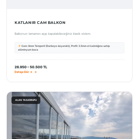
KATLANIR CAM BALKON
Balkonun tamamını açıp kapatabileceğiniz klasik sistem.
Cam: 8mm Temperli (Darbeye dayanıklı), Profil: 3.5mm et kalınlığına sahip
alüminyum baza
26.950 – 50.500 TL
Detayı Gör →
ALAN TASARRUFU