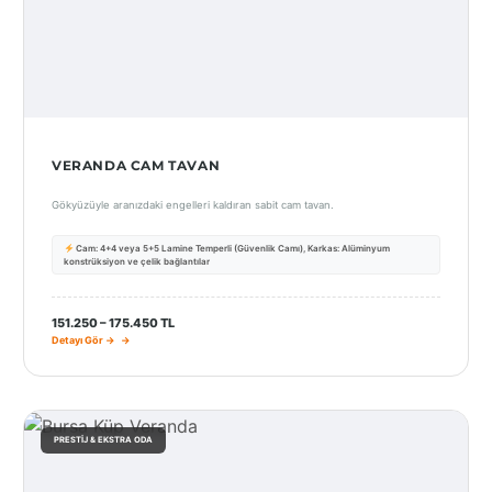
VERANDA CAM TAVAN
Gökyüzüyle aranızdaki engelleri kaldıran sabit cam tavan.
Cam: 4+4 veya 5+5 Lamine Temperli (Güvenlik Camı), Karkas: Alüminyum
konstrüksiyon ve çelik bağlantılar
151.250 – 175.450 TL
Detayı Gör →
PRESTIJ & EKSTRA ODA