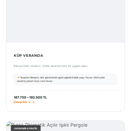
KÜP VERANDA
Bahçenizde modern, kübik tasarımlı lüks bir yaşam alanı.
Tasarım: Modern, düz görünümlü (gizli eğimli) kübik yapı, Tavan: Gizli çatılı
sandviç panel veya cam tavan
167.750 – 192.500 TL
Detayı Gör →
EKONOMIK & PRATIK