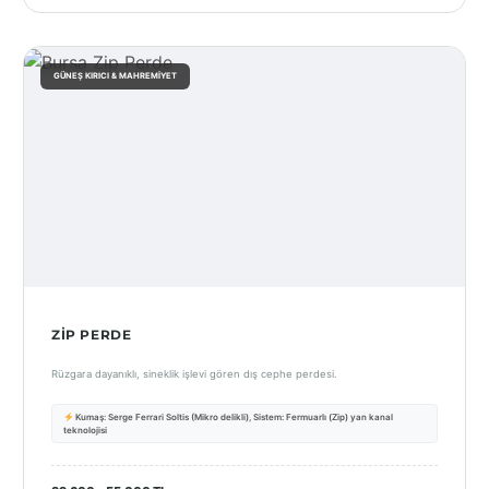
GÜNEŞ KIRICI & MAHREMIYET
ZIP PERDE
Rüzgara dayanıklı, sineklik işlevi gören dış cephe perdesi.
Kumaş: Serge Ferrari Soltis (Mikro delikli), Sistem: Fermuarlı (Zip) yan kanal
teknolojisi