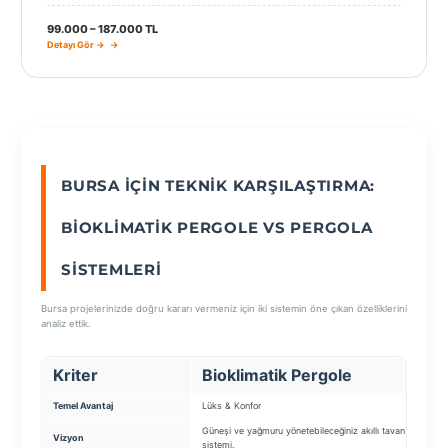
99.000 – 187.000 TL
Detayı Gör →
BURSA İÇIN TEKNIK KARŞILAŞTIRMA:
BIOKLIMATIK PERGOLE VS PERGOLA
SISTEMLERI
Bursa projelerinizde doğru kararı vermeniz için iki sistemin öne çıkan özelliklerini
analiz ettik.
Kriter
Bioklimatik Pergole
Temel Avantaj
Lüks & Konfor
K
Güneşi ve yağmuru yönetebileceğiniz akıllı tavan
B
Vizyon
sistemi.
ç