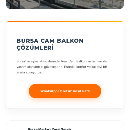
States
geçiş
yapın
BURSA CAM BALKON
Tüm
ÇÖZÜMLERI
Şehirler
Bursa’nın eşsiz atmosferinde, Real Cam Balkon sistemleri ile
Adana
yaşam alanlarınızı güzelleştirin. Estetik, konfor ve kaliteyi bir
arada sunuyoruz.
Adıyaman
Afyonkarahisar
WhatsApp Ücretsiz Keşif Hattı
Antalya
Aydın
Balıkesir
Bursa Merkez Yerel Servis