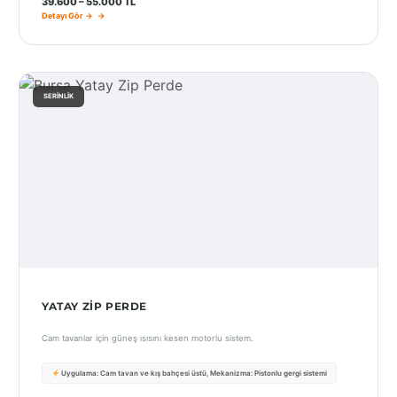
39.600 – 55.000 TL
Detayı Gör →
SERINLIK
YATAY ZIP PERDE
Cam tavanlar için güneş ısısını kesen motorlu sistem.
Uygulama: Cam tavan ve kış bahçesi üstü, Mekanizma: Pistonlu gergi sistemi