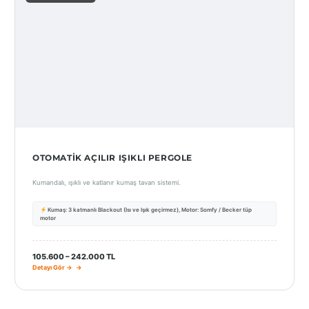
OTOMATIK AÇILIR IŞIKLI PERGOLE
Kumandalı, ışıklı ve katlanır kumaş tavan sistemi.
Kumaş: 3 katmanlı Blackout (Isı ve Işık geçirmez), Motor: Somfy / Becker tüp
motor
105.600 – 242.000 TL
Detayı Gör →