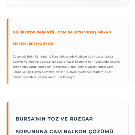
NILÜFER’DE GARANTILI CAM BALKON VE DIŞ MEKAN
SISTEMLERI MONTAJI
Güveniniz bizim için değerli. Barış bölgesindeki yüksek katlı rezidanslardan
Üçevler ve Ataevler’deki bahçeli evlere kadar Nilüfer’in her noktasında garantili
servis sunuyoruz. Bursa için ürettiğimiz rüzgar direnci yüksek odaklı Cam
Balkon ve Dış Mekan Sistemleri serileri, Gölyazı civarındaki Modern & Elit
binalarda konforlu yaşam konforunu tescilliyor.
BURSA’NIN TOZ VE RÜZGAR
SORUNUNA CAM BALKON ÇÖZÜMÜ