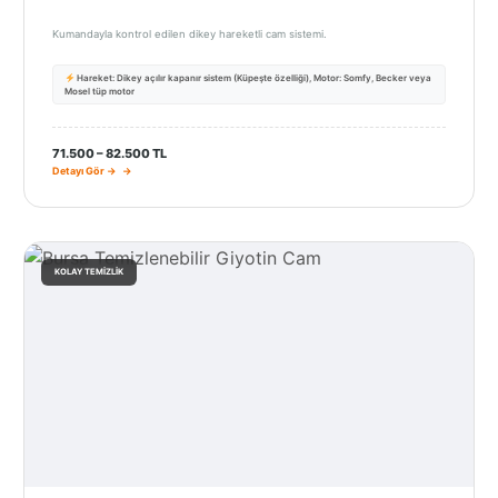
Kumandayla kontrol edilen dikey hareketli cam sistemi.
Hareket: Dikey açılır kapanır sistem (Küpeşte özelliği), Motor: Somfy, Becker veya
Mosel tüp motor
71.500 – 82.500 TL
Detayı Gör →
KOLAY TEMIZLIK