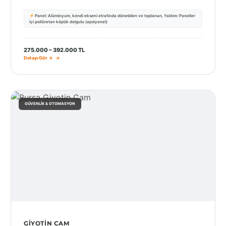
Panel: Alüminyum, kendi ekseni etrafında dönebilen ve toplanan, Yalıtım: Paneller
içi poliüretan köpük dolgulu (opsiyonel)
275.000 – 392.000 TL
Detayı Gör →
GÜVENLIK & OTOMASYON
GIYOTIN CAM