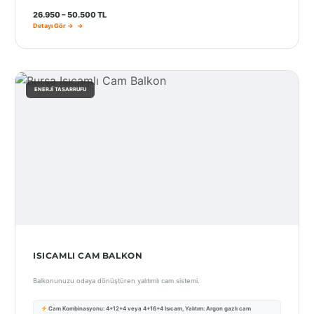
Port
26.950 – 50.500 TL
Coquitlam
Detayı Gör →
Rize
Sakarya
ENERJI TASARRUFU
Sarajevo
Sivas
switzerland
Tilburg
Van
Yalova
ISICAMLI CAM BALKON
Balkonunuzu odaya dönüştüren yalıtımlı cam sistemi.
VAZGEÇ
Cam Kombinasyonu: 4+12+4 veya 4+16+4 Isıcam, Yalıtım: Argon gazlı cam