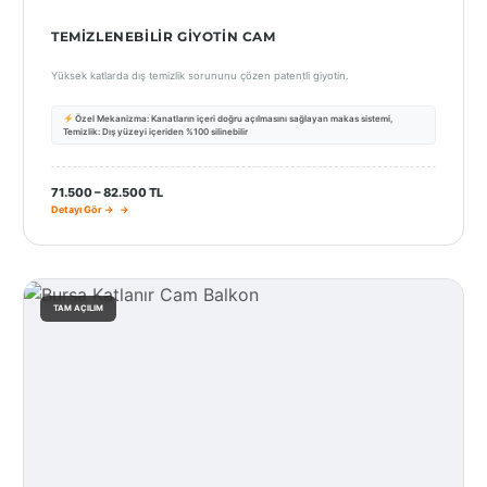
TEMIZLENEBILIR GIYOTIN CAM
Yüksek katlarda dış temizlik sorununu çözen patentli giyotin.
Özel Mekanizma: Kanatların içeri doğru açılmasını sağlayan makas sistemi,
Temizlik: Dış yüzeyi içeriden %100 silinebilir
71.500 – 82.500 TL
Detayı Gör →
TAM AÇILIM