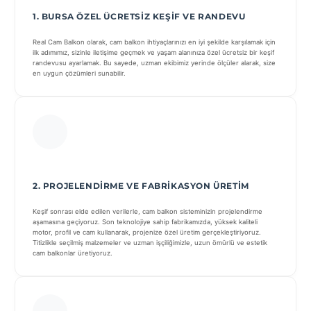
1. BURSA ÖZEL ÜCRETSIZ KEŞIF VE RANDEVU
Real Cam Balkon olarak, cam balkon ihtiyaçlarınızı en iyi şekilde karşılamak için
ilk adımımız, sizinle iletişime geçmek ve yaşam alanınıza özel ücretsiz bir keşif
randevusu ayarlamak. Bu sayede, uzman ekibimiz yerinde ölçüler alarak, size
en uygun çözümleri sunabilir.
2. PROJELENDIRME VE FABRIKASYON ÜRETIM
Keşif sonrası elde edilen verilerle, cam balkon sisteminizin projelendirme
aşamasına geçiyoruz. Son teknolojiye sahip fabrikamızda, yüksek kaliteli
motor, profil ve cam kullanarak, projenize özel üretim gerçekleştiriyoruz.
Titizlikle seçilmiş malzemeler ve uzman işçiliğimizle, uzun ömürlü ve estetik
cam balkonlar üretiyoruz.