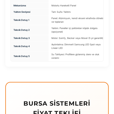
Mekanizma
Motorlu Hareketli Panel
M
Yalıtım Seviyesi
Tam Su/Isı Yalıtımı
4
Panel: Alüminyum, kendi ekseni etrafında dönebilen
S
Teknik Detay 1
ve toplanan
s
Yalıtım: Paneller içi poliüretan köpük dolgulu
Teknik Detay 2
M
(opsiyonel)
Teknik Detay 3
Motor: Somfy, Becker veya Mosel (5 yıl garantili)
M
Aydınlatma: Dimmerli Samsung LED Spot veya
E
Teknik Detay 4
Lineer LED
u
Su Tahliyesi: Profillere gizlenmiş dere ve oluk
Teknik Detay 5
R
sistemi
BURSA SISTEMLERI
FIYAT TEKLIFI