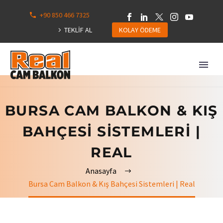
+90 850 466 7325
0
113
TEKLİF AL
KOLAY ÖDEME
Hepsini
Göster
BURSA CAM BALKON & KIŞ
BAHÇESI SISTEMLERI |
REAL
Anasayfa
Bursa Cam Balkon & Kış Bahçesi Sistemleri | Real