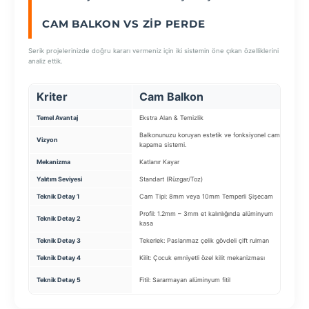
CAM BALKON VS ZIP PERDE
SEÇ
Serik projelerinizde doğru kararı vermeniz için iki sistemin öne çıkan özelliklerini
analiz ettik.
Kriter
Cam Balkon
Z
Temel Avantaj
Ekstra Alan & Temizlik
Gün
Balkonunuzu koruyan estetik ve fonksiyonel cam
Rüz
Vizyon
kapama sistemi.
cep
Mekanizma
Katlanır Kayar
Fer
Yalıtım Seviyesi
Standart (Rüzgar/Toz)
Isı
Teknik Detay 1
Cam Tipi: 8mm veya 10mm Temperli Şişecam
Kuma
Profil: 1.2mm – 3mm et kalınlığında alüminyum
Teknik Detay 2
Sis
kasa
Teknik Detay 3
Tekerlek: Paslanmaz çelik gövdeli çift rulman
Rüz
Teknik Detay 4
Kilit: Çocuk emniyetli özel kilit mekanizması
Mot
Gör
Teknik Detay 5
Fitil: Sararmayan alüminyum fitil
içer