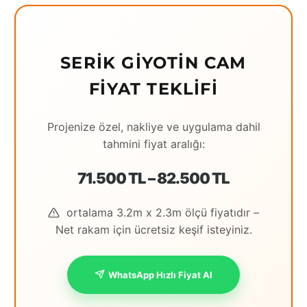
Eching
Edirne
SERIK GIYOTIN CAM
Elazığ
FIYAT TEKLIFI
Erzincan
Projenize özel, nakliye ve uygulama dahil
Erzrum
tahmini fiyat aralığı:
Eskişehir
71.500 TL – 82.500 TL
Gaziantep
ortalama 3.2m x 2.3m ölçü fiyatıdır –
Giresun
Net rakam için ücretsiz keşif isteyiniz.
Hatay
Houston
WhatsApp Hızlı Fiyat Al
İstanbul