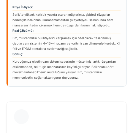
Proje İhtiyacı:
Serik’te yüksek katlı bir yapıda oturan müşterimiz, şiddetli rüzgarlar
nedeniyle balkonunu kullanamamaktan şikayetçiydi. Balkonunda hem
manzaranın tadını çıkarmak hem de rüzgardan korunmak istiyordu.
Real Çözümü:
Biz, müşterimizin bu ihtiyacını karşılamak için özel olarak tasarlanmış
giyotin cam sistemini 4+16+4 ısıcamlı ve yalıtımlı yan dikmelerle kurduk. Kıl
fitil ve EPDM contalarla sızdırmazlığı sağladık.
Sonuç:
Kurduğumuz giyotin cam sistemi sayesinde müşterimiz, artık rüzgardan
etkilenmeden, tek tuşla manzarasının keyfini çıkarıyor. Balkonunu dört
mevsim kullanabilmenin mutluluğunu yaşıyor. Biz, müşterimizin
memnuniyetini sağlamaktan gurur duyuyoruz.