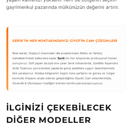
gayrimenkul pazarında mülkünüzün değerini artırır.
SERIK’IN HER NOKTASINDAYIZ: GIYOTIN CAM ÇÖZÜMLERI
Real olarak; Yeşilyurt civarındaki villa projelerinden Belkıs ve Yanköy
mahallelerindeki balkonlara kadar
Serik
‘nin her köşesinde profesyonel hizmet
sunuyoruz. Golf yaşam tarzıyla öne çıkan Serik mimarisinde, özellikle Aspendos
Antik Tiyatrosu çevresindeki yapılarda geniş açıklıklara uygun tasarımlarımızla
fark yaratıyoruz. Antalya bölgesinin özgün hava şartlarını ve güneş ve rüzgar
kontrollü ihtiyacını analiz ederek geliştirdiğimiz Giyotin Cam sistemlerimizle,
Güvenlik & Otomasyon özelliğini evinizin konforuyla buluşturuyoruz.
İLGINIZI ÇEKEBILECEK
DIĞER MODELLER