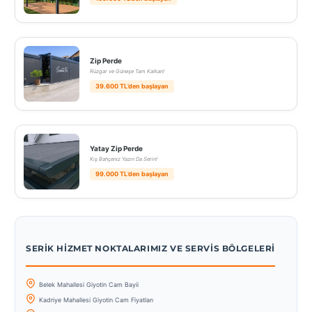
Zip Perde
Rüzgar ve Güneşe Tam Kalkan!
39.600 TL’den başlayan
Yatay Zip Perde
Kış Bahçeniz Yazın Da Serin!
99.000 TL’den başlayan
SERIK HIZMET NOKTALARIMIZ VE SERVIS BÖLGELERI
Belek Mahallesi Giyotin Cam Bayii
Kadriye Mahallesi Giyotin Cam Fiyatları