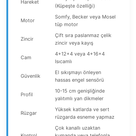
Hareket
(Küpeşte özelliği)
Somfy, Becker veya Mosel
Motor
tüp motor
Çift sıra paslanmaz çelik
Zincir
zincir veya kayış
4+12+4 veya 4+16+4
Cam
Isıcamlı
El sıkışmayı önleyen
Güvenlik
hassas engel sensörü
10-15 cm genişliğinde
Profil
yalıtımlı yan dikmeler
Yüksek katlarda ve sert
Rüzgar
rüzgarda esneme yapmaz
Çok kanallı uzaktan
Kontrol
kumanda veya telefonla