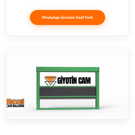
Banja
Luka
WhatsApp Ücretsiz Keşif Hattı
Bingöl
Bitlis
Bosnia and
Herzegovina
București
Bulgaristan
Bursa
Çanakkale
Çekya
Diyarbakır