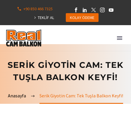
+90 850 466 7325
0
113
TEKLİF AL
KOLAY ÖDEME
Hepsini
Göster
SERIK GIYOTIN CAM: TEK
TUŞLA BALKON KEYFI!
Anasayfa
Serik Giyotin Cam: Tek Tuşla Balkon Keyfi!