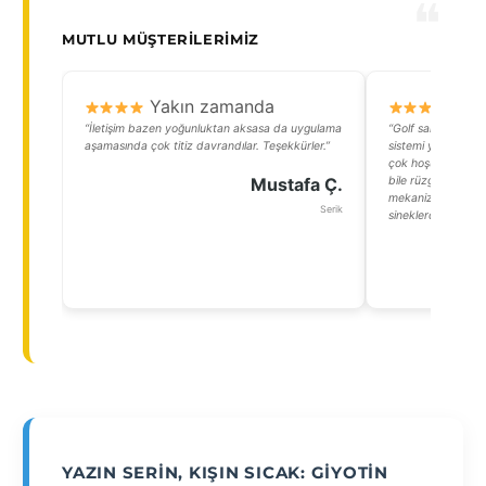
MUTLU MÜŞTERILERIMIZ
Yakın zamanda
Y
“İletişim bazen yoğunluktan aksasa da uygulama
“Golf sahasına bak
aşamasında çok titiz davrandılar. Teşekkürler.”
sistemi yaptırdık
çok hoşuma giden
Mustafa Ç.
bile rüzgarın içeri
mekanizma oldu. A
Serik
sineklerden rahats
YAZIN SERIN, KIŞIN SICAK: GIYOTIN