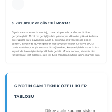
3. KUSURSUZ VE GÜVENLI MONTAJ
Giyotin cam sisteminizin montajı, uzman ekiplerimiz tarafından titizlikle
gerçekleştirilir. 10-15 cm genişliğindeki yalıtımlı yan dikmeler, yüksek katlarda
bile rüzgara karşı dayanıklılık sunar. El sıkışmayı önleyen hassas engel
sensörü sayesinde güvenliğiniz en üst seviyede tutulur. Kıl fitil ve EPDM
conta kombinasyonuyla sızdırmazlık sağlanırken, kolay erişilebilir motor kutusu
sayesinde bakım işlemleri pratik hale getirilir. Montaj sonrası, sistemin tüm
fonksiyonları test edilerek, size tek tuşla manzara keyfinin tadını çıkarmak kalır.
GIYOTIN CAM TEKNIK ÖZELLIKLER
TABLOSU
Dikey açılır kapanır sistem