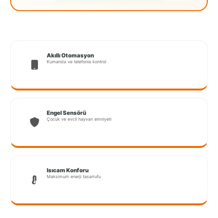
İstanbul
Anadolu
İstanbul
Akıllı Otomasyon
Avrupa
Kumanda ve telefonla kontrol
İzmir
Kırklareli
Engel Sensörü
Çocuk ve evcil hayvan emniyeti
Kocaeli
Lubrza
Manisa
Isıcam Konforu
Maksimum enerji tasarrufu
Muğla
Muş