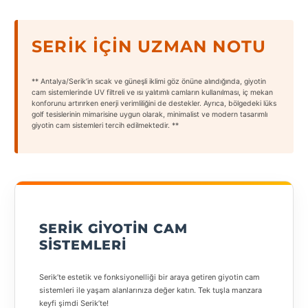
States
SERIK İÇIN UZMAN NOTU
** Antalya/Serik’in sıcak ve güneşli iklimi göz önüne alındığında, giyotin
cam sistemlerinde UV filtreli ve ısı yalıtımlı camların kullanılması, iç mekan
Tüm
konforunu artırırken enerji verimliliğini de destekler. Ayrıca, bölgedeki lüks
golf tesislerinin mimarisine uygun olarak, minimalist ve modern tasarımlı
Şehirler
giyotin cam sistemleri tercih edilmektedir. **
Adana
Adıyaman
Afyonkarahisar
SERIK GIYOTIN CAM
Antalya
SISTEMLERI
Aydın
Serik’te estetik ve fonksiyonelliği bir araya getiren giyotin cam
Balıkesir
sistemleri ile yaşam alanlarınıza değer katın. Tek tuşla manzara
keyfi şimdi Serik’te!