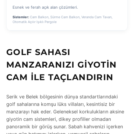
Esnek ve ferah açık alan çözümleri.
Sistemler:
Cam Balkon, Sürme Cam Balkon, Veranda Cam Tavan,
Otomatik Açılır Işıklı Pergole
GOLF SAHASI
MANZARANIZI GIYOTIN
CAM ILE TAÇLANDIRIN
Serik ve Belek bölgesinin dünya standartlarındaki
golf sahalarına komşu lüks villaları, kesintisiz bir
manzarayı hak eder. Geleneksel korkulukların aksine
giyotin cam sistemleri, dikey profiller olmadan
panoramik bir görüş sunar. Sabah kahvenizi içerken
veya gün batımını izlerken, yemyeşil sahaların