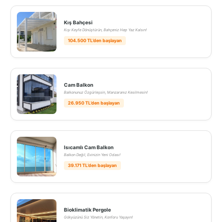
Kış Bahçesi
Kışı Keyfe Dönüştürün, Bahçeniz Hep Yaz Kalsın!
104.500 TL’den başlayan
Cam Balkon
Balkonunuz Özgürleşsin, Manzaranız Kesilmesin!
26.950 TL’den başlayan
Isıcamlı Cam Balkon
Balkon Değil, Evinizin Yeni Odası!
39.171 TL’den başlayan
Bioklimatik Pergole
Gökyüzünü Siz Yönetin, Konforu Yaşayın!