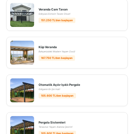
Veranda Cam Tavan
Gökyüzü Evinizin Tavanı Olsun!
151.250 TL’den başlayan
Küp Veranda
Bahçenizdeki Modern Yaşam Üssü!
167.750 TL’den başlayan
Otomatik Açılır Işıklı Pergole
Gölgenin En Şık Hali!
105.600 TL’den başlayan
Pergola Sistemleri
Terasınızı Yaşam Alanına Çevirin!
105.600 TL’den başlayan