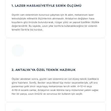
1. LAZER HASSASIYETIYLE SERIK ÖLÇÜMÜ
Giyotin cam sisteminizin kusursuz çalışması için ilk adım, mekanınızın lazer
teknolojisiyle milimetrik ölçümlerinin alınmasıdır. Antalya’nın değişken hava
koşullarını göz önünde bulundurarak, rüzgar yükü ve yapısal özellikler titizlikle
değerlendirilir. Bu sayede, uzun yıllar konforla kullanabileceğiniz bir sistemin
temelini Serik’te biz kurduk.
2. ANTALYA’YA ÖZEL TEKNIK HAZIRLIK
Ölçüler alındıktan sonra, giyotin cam sisteminiz en üst düzey teknik özelliklere
göre hazırlanır. Somfy, Becker veya Mosel tüp motor seçenekleriyle, çift sıra
paslanmaz çelik zincir veya kayış mekanizması tercih edilir. 4+12+4 veya
4+16+4 ısıcamlı camlar, Antalya’nın sıcak iklimine karşı mükemmel yalıtım sağlar.
Her bir parça, uzun ömürlü ve sorunsuz bir kullanım için seçilir.