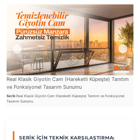
Port
Coquitlam
Rize
Sakarya
Sarajevo
Sivas
switzerland
Real Klasik Giyotin Cam (Hareketli Küpeşte) Tanıtım
Re
ve Fonksiyonel Tasarım Sunumu
Ba
Tilburg
Serik
Real Klasik Giyotin Cam (Hareketli Küpeşte) Tanıtım ve Fonksiyonel
Ser
Van
Tasarım Sunumu
Kul
Yalova
VAZGEÇ
SERIK İÇIN TEKNIK KARŞILAŞTIRMA: