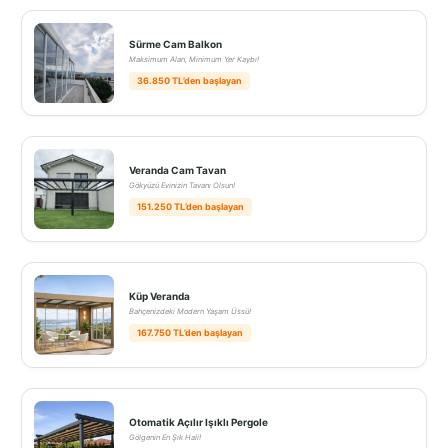
Sürme Cam Balkon
Maksimum Alan, Minimum Yer Kaybı!
36.850 TL’den başlayan
Veranda Cam Tavan
Gökyüzü Evinizin Tavanı Olsun!
151.250 TL’den başlayan
Küp Veranda
Bahçenizdeki Modern Yaşam Üssü!
167.750 TL’den başlayan
Otomatik Açılır Işıklı Pergole
Gölgenin En Şık Hali!