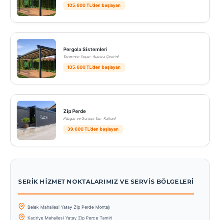
105.600 TL’den başlayan
Pergola Sistemleri
Terasınızı Yaşam Alanına Çevirin!
105.600 TL’den başlayan
Zip Perde
Rüzgar ve Güneşe Tam Kalkan!
39.600 TL’den başlayan
SERIK HIZMET NOKTALARIMIZ VE SERVIS BÖLGELERI
Belek Mahallesi Yatay Zip Perde Montajı
Kadriye Mahallesi Yatay Zip Perde Tamiri