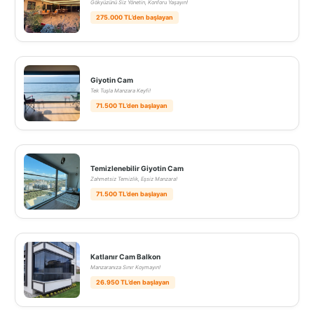
Gökyüzünü Siz Yönetin, Konforu Yaşayın!
275.000 TL’den başlayan
Giyotin Cam
Tek Tuşla Manzara Keyfi!
71.500 TL’den başlayan
Temizlenebilir Giyotin Cam
Zahmetsiz Temizlik, Eşsiz Manzara!
71.500 TL’den başlayan
Katlanır Cam Balkon
Manzaranıza Sınır Koymayın!
26.950 TL’den başlayan