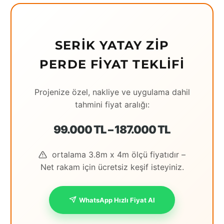
Eching
Edirne
SERIK YATAY ZIP
Elazığ
PERDE FIYAT TEKLIFI
Erzincan
Projenize özel, nakliye ve uygulama dahil
Erzrum
tahmini fiyat aralığı:
Eskişehir
99.000 TL – 187.000 TL
Gaziantep
ortalama 3.8m x 4m ölçü fiyatıdır –
Giresun
Net rakam için ücretsiz keşif isteyiniz.
Hatay
Houston
WhatsApp Hızlı Fiyat Al
İstanbul