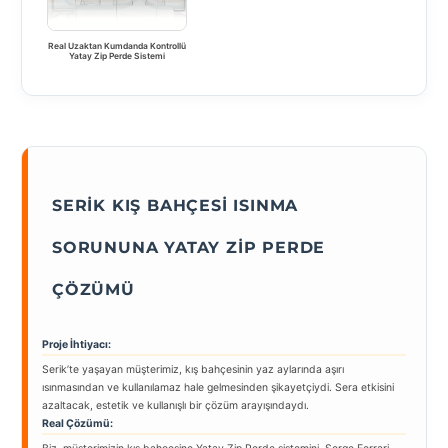
Real Uzaktan Kumdanda Kontrollü
Yatay Zip Perde Sistemi
SERIK KIŞ BAHÇESI ISINMA
SORUNUNA YATAY ZIP PERDE
ÇÖZÜMÜ
Proje İhtiyacı:
Serik’te yaşayan müşterimiz, kış bahçesinin yaz aylarında aşırı
ısınmasından ve kullanılamaz hale gelmesinden şikayetçiydi. Sera etkisini
azaltacak, estetik ve kullanışlı bir çözüm arayışındaydı.
Real Çözümü: