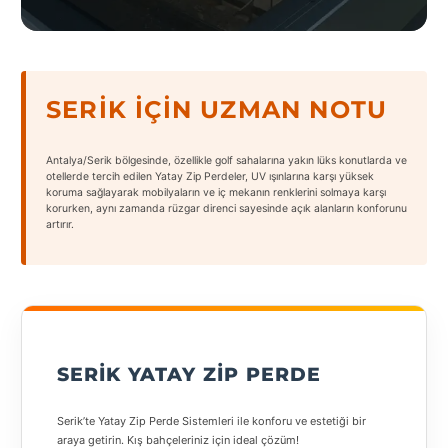
States
SERIK İÇIN UZMAN NOTU
Tüm
Antalya/Serik bölgesinde, özellikle golf sahalarına yakın lüks konutlarda ve
Şehirler
otellerde tercih edilen Yatay Zip Perdeler, UV ışınlarına karşı yüksek
koruma sağlayarak mobilyaların ve iç mekanın renklerini solmaya karşı
korurken, aynı zamanda rüzgar direnci sayesinde açık alanların konforunu
Adana
artırır.
Adıyaman
Afyonkarahisar
Antalya
SERIK YATAY ZIP PERDE
Aydın
Balıkesir
Serik’te Yatay Zip Perde Sistemleri ile konforu ve estetiği bir
araya getirin. Kış bahçeleriniz için ideal çözüm!