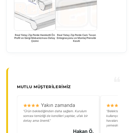
Real Yatay Zip Perde Hareketli Ön
Real Yatay Zip Perde Cam Tavan
Profil ve Gergi Mekanizması Detay
Entegrasyonu ve Montaj Prensibi
Çizimi
Kesiti
MUTLU MÜŞTERILERIMIZ
Yakın zamanda
Y
“Ürün beklediğimden daha sağlam. Kurulum
“Belekteki otelimi
sonrası temizliği de kendileri yaptılar, ufak bir
kullanıyoruz. Hem 
detay ama önemli.”
havalarda müşteri
yemesini sağlıyor
Hakan Ö.