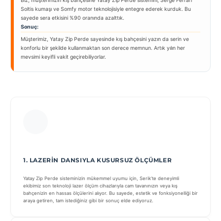
Biz, müşterimizin kış bahçesine Yatay Zip Perde sistemini, Serge Ferrari
Soltis kumaşı ve Somfy motor teknolojisiyle entegre ederek kurduk. Bu
sayede sera etkisini %90 oranında azalttık.
Sonuç:
Müşterimiz, Yatay Zip Perde sayesinde kış bahçesini yazın da serin ve
konforlu bir şekilde kullanmaktan son derece memnun. Artık yılın her
mevsimi keyifli vakit geçirebiliyorlar.
1. LAZERIN DANSIYLA KUSURSUZ ÖLÇÜMLER
Yatay Zip Perde sisteminizin mükemmel uyumu için, Serik’te deneyimli
ekibimiz son teknoloji lazer ölçüm cihazlarıyla cam tavanınızın veya kış
bahçenizin en hassas ölçülerini alıyor. Bu sayede, estetik ve fonksiyonelliği bir
araya getiren, tam istediğiniz gibi bir sonuç elde ediyoruz.