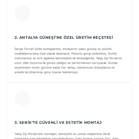
2. ANTALYA GÜNEŞI’NE ÖZEL ÜRETIM REÇETESI
Serge Ferrari Soltis kumaşlarımız, Antalya’nın yakıcı güneşi ve yüksek
sıcaklıklarına karşı özel olarak tasarlandı. Pistonlu gergi sistemimiz, Somfy
motorlarımız ve tork algılama teknolojimiz ile birleştiğinde, Yatay Zip Perdeniz
uzun yıllar boyunca ilk günkü şıklığını ve performansını koruyacak. Kumaş
seçiminden motor gücüne kadar her detay, mekanınızın ihtiyaçlarına ve
estetik tercihlerinize göre özenle belirleniyor.
3. SERIK’TE GÜVENLI VE ESTETIK MONTAJ
Yatay Zip Perdenizin montajını, deneyimli ve uzman ekiplerimiz Serik
bölgesine özel tekniklerle gerçekleştiriyor. İster tavanın üstüne (dış), ister