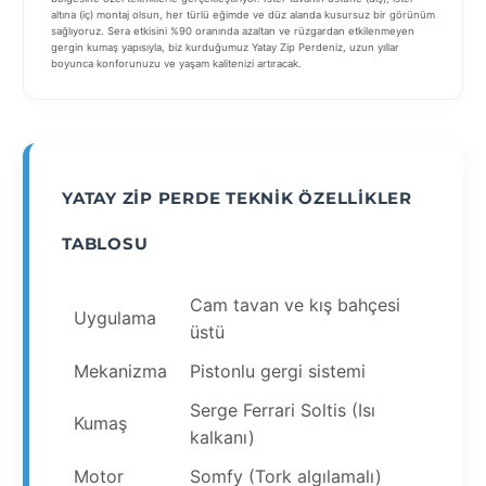
altına (iç) montaj olsun, her türlü eğimde ve düz alanda kusursuz bir görünüm
sağlıyoruz. Sera etkisini %90 oranında azaltan ve rüzgardan etkilenmeyen
gergin kumaş yapısıyla, biz kurduğumuz Yatay Zip Perdeniz, uzun yıllar
boyunca konforunuzu ve yaşam kalitenizi artıracak.
YATAY ZIP PERDE TEKNIK ÖZELLIKLER
TABLOSU
Cam tavan ve kış bahçesi
Uygulama
üstü
Mekanizma
Pistonlu gergi sistemi
Serge Ferrari Soltis (Isı
Kumaş
kalkanı)
Motor
Somfy (Tork algılamalı)