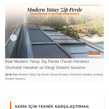
Port
Coquitlam
Rize
Sakarya
Sarajevo
Sivas
switzerland
Real Modern Yatay Zip Perde (Tavan Perdesi)
Otomatik Hareket ve Gergi Sistemi Sunumu
Tilburg
Serik
Real Modern Yatay Zip Perde (Tavan Perdesi) Otomatik Hareket ve Gergi
Van
Sistemi Sunumu
Yalova
VAZGEÇ
SERIK İÇIN TEKNIK KARŞILAŞTIRMA: