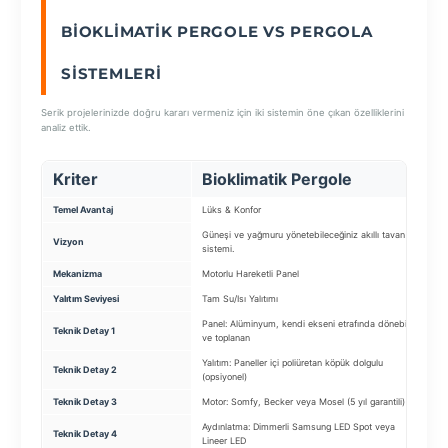
BIOKLIMATIK PERGOLE VS PERGOLA
SEÇ
SISTEMLERI
Serik projelerinizde doğru kararı vermeniz için iki sistemin öne çıkan özelliklerini
analiz ettik.
Kriter
Bioklimatik Pergole
Temel Avantaj
Lüks & Konfor
K
Güneşi ve yağmuru yönetebileceğiniz akıllı tavan
B
Vizyon
sistemi.
ç
Mekanizma
Motorlu Hareketli Panel
M
Yalıtım Seviyesi
Tam Su/Isı Yalıtımı
4
Panel: Alüminyum, kendi ekseni etrafında dönebilen
S
Teknik Detay 1
ve toplanan
s
Yalıtım: Paneller içi poliüretan köpük dolgulu
Teknik Detay 2
M
(opsiyonel)
Teknik Detay 3
Motor: Somfy, Becker veya Mosel (5 yıl garantili)
M
Aydınlatma: Dimmerli Samsung LED Spot veya
E
Teknik Detay 4
Lineer LED
u