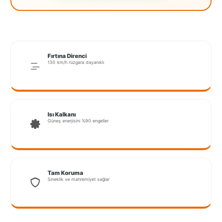
İstanbul
Anadolu
İstanbul
Fırtına Direnci
Avrupa
130 km/h rüzgara dayanıklı
İzmir
Kırklareli
Isı Kalkanı
Güneş enerjisini %90 engeller
Kocaeli
Lubrza
Manisa
Tam Koruma
Sineklik ve mahremiyet sağlar
Muğla
Muş