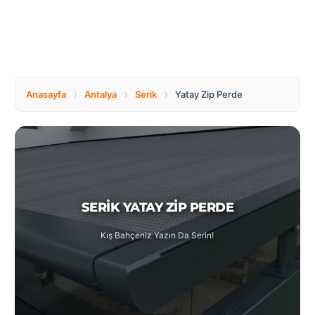
Tüm
Bosnia
Ülkeler
and
Herzegovina
Türkçe
Bulgaria
Canada
›
›
›
Anasayfa
Antalya
Serik
Yatay Zip Perde
Czech
Netherlands
Republic
SERIK YATAY ZIP PERDE
Poland
Romania
Kış Bahçeniz Yazın Da Serin!
Switzerland
Turkey
United