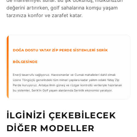
değerini artırırken, golf sahalarına komşu yaşam
tarzınıza konfor ve zarafet katar.
DOĞA DOSTU YATAY ZIP PERDE SISTEMLERI SERIK
BÖLGESINDE
Enerji tasarrufu sağlıyoruz. Hacıosmanlar ve Cumalı mahalleleri dahil olmak
üzere Töngüçlü genelindeki tüm mimari yapılara kadar yalıtım odaklı Yatay Zip
Perde kuruyoruz. Antalya ilinin güneş ve rüzgar kontrollü verileriyle hazırlanan
bu sistemler, Serik’in Golf yaşam alanlarında Serinlik ekonomisi yaratıyor.
İLGINIZI ÇEKEBILECEK
DIĞER MODELLER