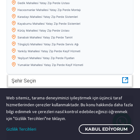
Gedik Mahallesi Yatay Zip Perde Ustası
Hacıosmanlar Mahallesi Yatay Zip Perde Montajı
Karadayı Mahallesi Yatay Zip Perde Sistemleri
Kayaburnu Mahallesi Yatay Zip Perde Sistemleri
Kürüş Mahallesi Yatay Zip Perde Ustası
Sarıabalı Mahallesi Yatay Zip Perde Tamiri
Töngüçlü Mahallesi Yatay Zip Perde Servis Ağı
Yanköy Mahallesi Yatay Zip Perde Keşif Hizmeti
Yeşilyurt Mahallesi Yatay Zip Perde Fiyatları
Yumaklar Mahallesi Yatay Zip Perde Keşif Hizmeti
Şehir Seçin
Web sitemiz, tarama deneyiminizi iyileştirmek için üçüncü taraf
hizmetlerinden çerezler kullanmaktadır. Bu konu hakkında daha fazla
bilgi edinmek ve çerezleri nasıl kontrol edebileceğinizi öğrenmek
için "Gizlilik Tercihleri"ne tıklayın.
Gizlilik Tercihleri
KABUL EDIYORUM