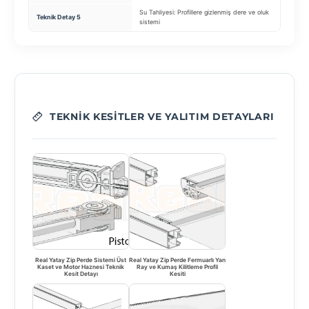
Su Tahliyesi: Profillere gizlenmiş dere ve oluk
Teknik Detay 5
R
sistemi
TEKNIK KESITLER VE YALITIM DETAYLARI
Real Yatay Zip Perde Sistemi Üst
Real Yatay Zip Perde Fermuarlı Yan
Kaset ve Motor Haznesi Teknik
Ray ve Kumaş Kilitleme Profil
Kesit Detayı
Kesiti