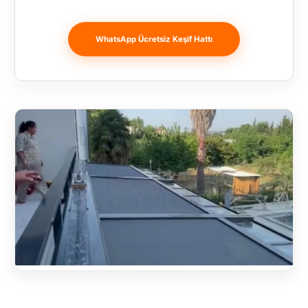
Banja
Luka
WhatsApp Ücretsiz Keşif Hattı
Bingöl
Bitlis
Bosnia and
Herzegovina
București
Bulgaristan
Bursa
Çanakkale
Çekya
Diyarbakır