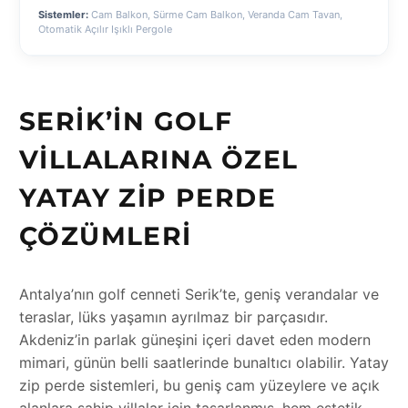
Sistemler:
Cam Balkon, Sürme Cam Balkon, Veranda Cam Tavan,
Otomatik Açılır Işıklı Pergole
SERIK’IN GOLF
VILLALARINA ÖZEL
YATAY ZIP PERDE
ÇÖZÜMLERI
Antalya’nın golf cenneti Serik’te, geniş verandalar ve
teraslar, lüks yaşamın ayrılmaz bir parçasıdır.
Akdeniz’in parlak güneşini içeri davet eden modern
mimari, günün belli saatlerinde bunaltıcı olabilir. Yatay
zip perde sistemleri, bu geniş cam yüzeylere ve açık