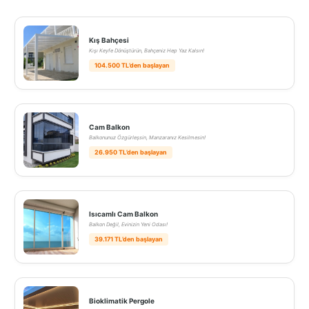
Kış Bahçesi
Kışı Keyfe Dönüştürün, Bahçeniz Hep Yaz Kalsın!
104.500 TL’den başlayan
Cam Balkon
Balkonunuz Özgürleşsin, Manzaranız Kesilmesin!
26.950 TL’den başlayan
Isıcamlı Cam Balkon
Balkon Değil, Evinizin Yeni Odası!
39.171 TL’den başlayan
Bioklimatik Pergole