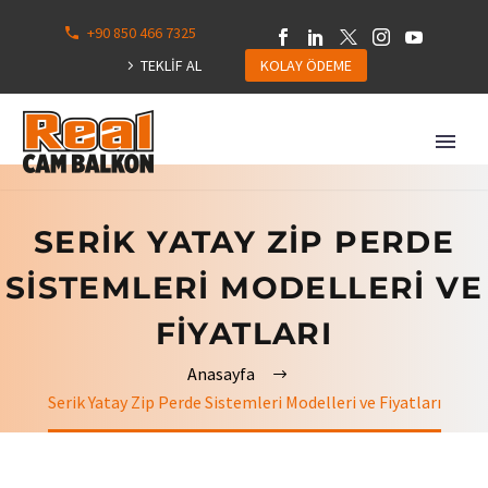
+90 850 466 7325
0
113
TEKLİF AL
KOLAY ÖDEME
Hepsini
Göster
SERIK YATAY ZIP PERDE
SISTEMLERI MODELLERI VE
FIYATLARI
Anasayfa
Serik Yatay Zip Perde Sistemleri Modelleri ve Fiyatları