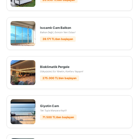
Isıcamlı Cam Balkon
Balkon Değil, Evinizin Yeni Odası!
39.171 TL’den başlayan
Bioklimatik Pergole
Gökyüzünü Siz Yönetin, Konforu Yaşayın!
275.000 TL’den başlayan
Giyotin Cam
Tek Tuşla Manzara Keyfi!
71.500 TL’den başlayan