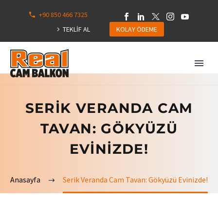
+90 850 466 7325
0
113
TEKLİF AL
KOLAY ÖDEME
Hepsini
Göster
SERIK VERANDA CAM
TAVAN: GÖKYÜZÜ
EVINIZDE!
Anasayfa
Serik Veranda Cam Tavan: Gökyüzü Evinizde!