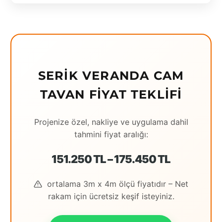
Eching
Edirne
Elazığ
SERIK VERANDA CAM
Erzincan
TAVAN FIYAT TEKLIFI
Erzrum
Eskişehir
Projenize özel, nakliye ve uygulama dahil
tahmini fiyat aralığı:
Gaziantep
Giresun
151.250 TL – 175.450 TL
Hatay
ortalama 3m x 4m ölçü fiyatıdır – Net
Houston
rakam için ücretsiz keşif isteyiniz.
İstanbul