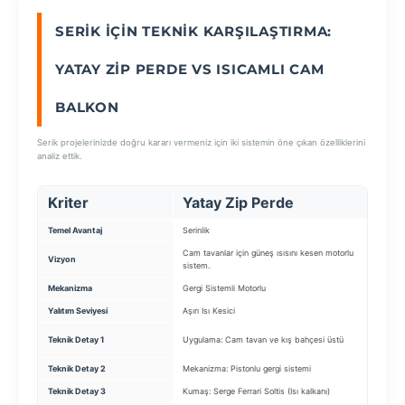
SERIK İÇIN TEKNIK KARŞILAŞTIRMA:
SEÇ
YATAY ZIP PERDE VS ISICAMLI CAM
BALKON
Serik projelerinizde doğru kararı vermeniz için iki sistemin öne çıkan özelliklerini
analiz ettik.
Kriter
Yatay Zip Perde
Is
Temel Avantaj
Serinlik
Enerj
Cam tavanlar için güneş ısısını kesen motorlu
Balk
Vizyon
sistem.
siste
Mekanizma
Gergi Sistemli Motorlu
Katla
Yalıtım Seviyesi
Aşırı Isı Kesici
Çok 
Cam 
Teknik Detay 1
Uygulama: Cam tavan ve kış bahçesi üstü
Isıc
Teknik Detay 2
Mekanizma: Pistonlu gergi sistemi
Yalı
Teknik Detay 3
Kumaş: Serge Ferrari Soltis (Isı kalkanı)
Prof