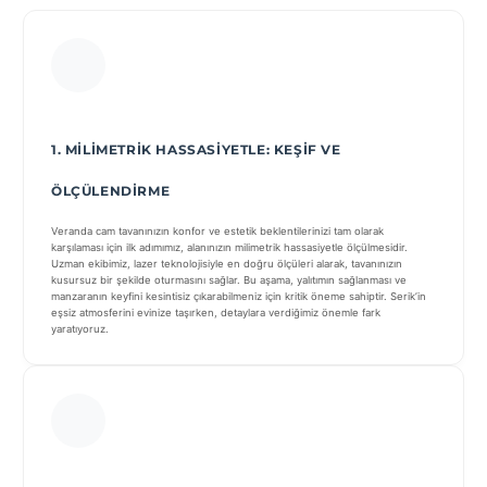
1. MILIMETRIK HASSASIYETLE: KEŞIF VE
ÖLÇÜLENDIRME
Veranda cam tavanınızın konfor ve estetik beklentilerinizi tam olarak
karşılaması için ilk adımımız, alanınızın milimetrik hassasiyetle ölçülmesidir.
Uzman ekibimiz, lazer teknolojisiyle en doğru ölçüleri alarak, tavanınızın
kusursuz bir şekilde oturmasını sağlar. Bu aşama, yalıtımın sağlanması ve
manzaranın keyfini kesintisiz çıkarabilmeniz için kritik öneme sahiptir. Serik’in
eşsiz atmosferini evinize taşırken, detaylara verdiğimiz önemle fark
yaratıyoruz.