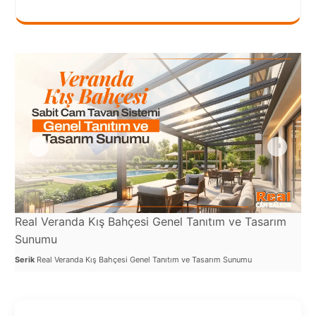
Port
Coquitlam
Rize
Sakarya
Sarajevo
Sivas
switzerland
Tilburg
Real Veranda Kış Bahçesi Genel Tanıtım ve Tasarım
Re
Van
Sunumu
Ser
Yalova
Serik
Real Veranda Kış Bahçesi Genel Tanıtım ve Tasarım Sunumu
VAZGEÇ