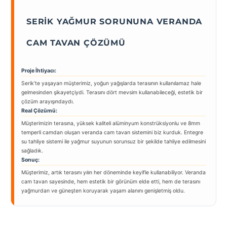
SERIK YAĞMUR SORUNUNA VERANDA
CAM TAVAN ÇÖZÜMÜ
Proje İhtiyacı:
Serik’te yaşayan müşterimiz, yoğun yağışlarda terasının kullanılamaz hale
gelmesinden şikayetçiydi. Terasını dört mevsim kullanabileceği, estetik bir
çözüm arayışındaydı.
Real Çözümü:
Müşterimizin terasına, yüksek kaliteli alüminyum konstrüksiyonlu ve 8mm
temperli camdan oluşan veranda cam tavan sistemini biz kurduk. Entegre
su tahliye sistemi ile yağmur suyunun sorunsuz bir şekilde tahliye edilmesini
sağladık.
Sonuç:
Müşterimiz, artık terasını yılın her döneminde keyifle kullanabiliyor. Veranda
cam tavan sayesinde, hem estetik bir görünüm elde etti, hem de terasını
yağmurdan ve güneşten koruyarak yaşam alanını genişletmiş oldu.