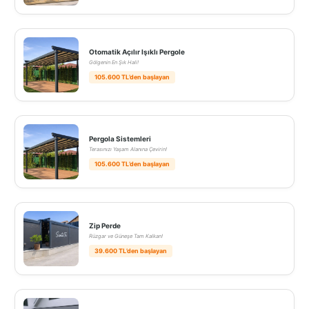
Otomatik Açılır Işıklı Pergole
Gölgenin En Şık Hali!
105.600 TL’den başlayan
Pergola Sistemleri
Terasınızı Yaşam Alanına Çevirin!
105.600 TL’den başlayan
Zip Perde
Rüzgar ve Güneşe Tam Kalkan!
39.600 TL’den başlayan