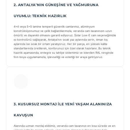
2. ANTALYA’NIN GÜNEŞINE VE YAĞMURUNA
UYUMLU: TEKNIK HAZIRLIK
4+4 veya 5+5 lamine temperli güvenlik camlarımız, alüminyum
konstrüksiyonumuz ve çelik bağlantılarımızla, veranda cam tavanınızın uzun
ömürlü ve dayanıklı olmasını garanti ediyoruz. Solar Low-E cam seçeneğimizle
ısı kontrolünü sağlayarak, Antalya’nın sıcak yaz aylarında serin, ılıman kış
aylarında ise sıcak bir ortam yaratıyoruz. Her bir parça, en yüksek kalite
standartlarında üretilerek, konforunuz için özel olarak hazırlanır. Bu teknik
hazırlık aşamasında, entegre su tahliye sistemimiz ve istenilen RAL renginde
fırın boya uygulamamızla, işlevselliği ve estetiği bir araya getiriyoruz.
3. KUSURSUZ MONTAJ ILE YENI YAŞAM ALANINIZA
KAVUŞUN
Alanında uzman montaj ekibimiz, veranda cam tavanınızı en kısa sürede ve en