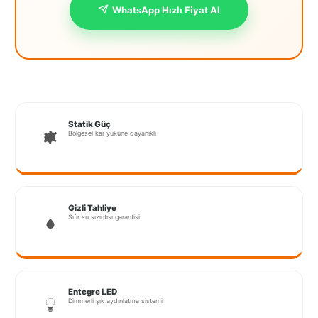
WhatsApp Hızlı Fiyat Al
İstanbul
Anadolu
İstanbul
Avrupa
İzmir
Statik Güç
Bölgesel kar yüküne dayanıklı
Kırklareli
Kocaeli
Lubrza
Gizli Tahliye
Sıfır su sızıntısı garantisi
Manisa
Muğla
Muş
Entegre LED
Dimmerli şık aydınlatma sistemi