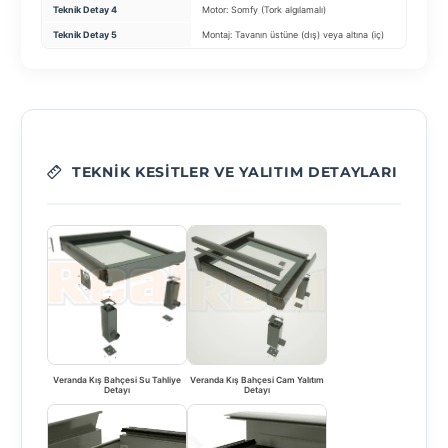
Teknik Detay 4
Motor: Somfy (Tork algılamalı)
Yüks
Teknik Detay 5
Montaj: Tavanın üstüne (dış) veya altına (iç)
Kanat
TEKNIK KESITLER VE YALITIM DETAYLARI
Veranda Kış Bahçesi Su Tahliye
Veranda Kış Bahçesi Cam Yalıtım
Detayı
Detayı