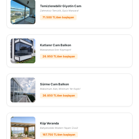
Temizlenebilir Giyotin Cam
Zahmetsiz Temizlik, Eşsiz Manzara!
71.500 TL’den başlayan
Katlanır Cam Balkon
Manzaranıza Sınır Koymayın!
26.950 TL’den başlayan
Sürme Cam Balkon
Maksimum Alan, Minimum Yer Kaybı!
36.850 TL’den başlayan
Küp Veranda
Bahçenizdeki Modern Yaşam Üssü!
167.750 TL’den başlayan