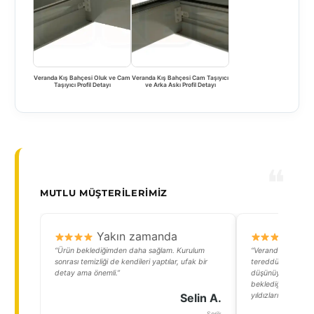
Veranda Kış Bahçesi Oluk ve Cam
Veranda Kış Bahçesi Cam Taşıyıcı
Taşıyıcı Profil Detayı
ve Arka Askı Profil Detayı
MUTLU MÜŞTERILERIMIZ
Yakın zamanda
Y
“Ürün beklediğimden daha sağlam. Kurulum
“Veranda cam tav
sonrası temizliği de kendileri yaptılar, ufak bir
tereddütlerim vard
detay ama önemli.”
düşünüyordum. Am
beklediğimden çok
Selin A.
yıldızları izlemek h
Serik