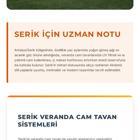
States
SERIK İÇIN UZMAN NOTU
Tüm
Antalya/Serik bölgesinde, özellikle yaz aylarında yoğun güneş ışığı ve
Şehirler
sıcaklık göz önüne alındığında, veranda cam tavanlarında UV filtreli ve ısı
yalıtımlı cam kullanılması, iç mekan konforunu artırırken enerji tasarrufuna
da katkıda bulunur. Serik’in mimari dokusunda sıkça rastlanan Akdeniz
Adana
stili yapılarla uyumlu, minimalist ve modern tasarımlar tercih edilmelidir.
Adıyaman
Afyonkarahisar
Antalya
SERIK VERANDA CAM TAVAN
Aydın
SISTEMLERI
Balıkesir
Serik’te veranda cam tavan ile yaşam alanlarınızı genişletin.