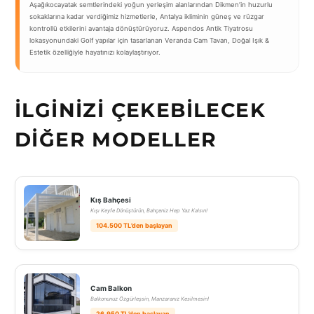
Aşağıkocayatak semtlerindeki yoğun yerleşim alanlarından Dikmen’in huzurlu
sokaklarına kadar verdiğimiz hizmetlerle, Antalya ikliminin güneş ve rüzgar
kontrollü etkilerini avantaja dönüştürüyoruz. Aspendos Antik Tiyatrosu
lokasyonundaki Golf yapılar için tasarlanan Veranda Cam Tavan, Doğal Işık &
Estetik özelliğiyle hayatınızı kolaylaştırıyor.
İLGINIZI ÇEKEBILECEK
DIĞER MODELLER
Kış Bahçesi
Kışı Keyfe Dönüştürün, Bahçeniz Hep Yaz Kalsın!
104.500 TL’den başlayan
Cam Balkon
Balkonunuz Özgürleşsin, Manzaranız Kesilmesin!
26.950 TL’den başlayan