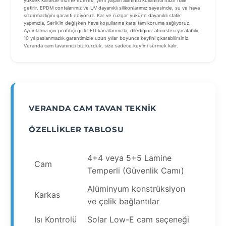
yüksek kalitede monte ederek, yeni yaşam alanınızı kullanıma hazır hale
getirir. EPDM contalarımız ve UV dayanıklı silikonlarımız sayesinde, su ve hava
sızdırmazlığını garanti ediyoruz. Kar ve rüzgar yüküne dayanıklı statik
yapımızla, Serik’in değişken hava koşullarına karşı tam koruma sağlıyoruz.
Aydınlatma için profil içi gizli LED kanallarımızla, dilediğiniz atmosferi yaratabilir,
10 yıl paslanmazlık garantimizle uzun yıllar boyunca keyfini çıkarabilirsiniz.
Veranda cam tavanınızı biz kurduk, size sadece keyfini sürmek kalır.
VERANDA CAM TAVAN TEKNIK
ÖZELLIKLER TABLOSU
4+4 veya 5+5 Lamine
Cam
Temperli (Güvenlik Camı)
Alüminyum konstrüksiyon
Karkas
ve çelik bağlantılar
Isı Kontrolü
Solar Low-E cam seçeneği