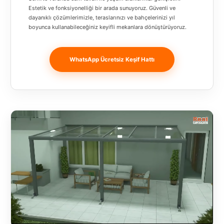
Banja
Estetik ve fonksiyonelliği bir arada sunuyoruz. Güvenli ve
dayanıklı çözümlerimizle, teraslarınızı ve bahçelerinizi yıl
Luka
boyunca kullanabileceğiniz keyifli mekanlara dönüştürüyoruz.
Bingöl
Bitlis
WhatsApp Ücretsiz Keşif Hattı
Bosnia and
Herzegovina
București
Bulgaristan
Bursa
Çanakkale
Çekya
Diyarbakır