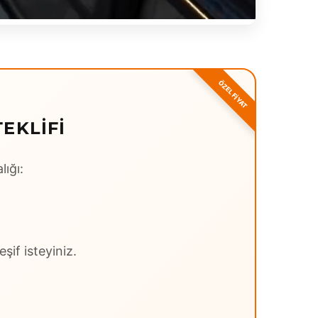
EKLIFI
lığı:
şif isteyiniz.