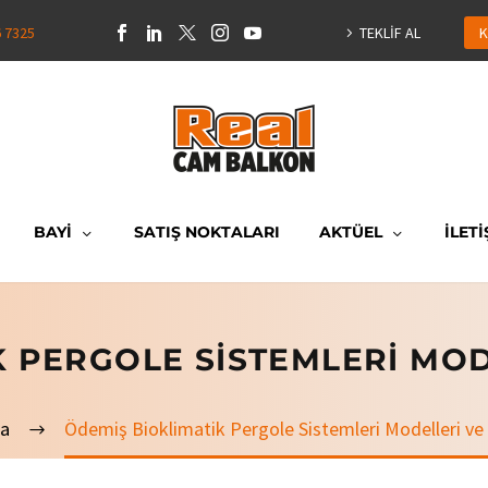
6 7325
TEKLİF AL
K
BAYİ
SATIŞ NOKTALARI
AKTÜEL
İLETİ
 PERGOLE SISTEMLERI MOD
fa
Ödemiş Bioklimatik Pergole Sistemleri Modelleri ve 