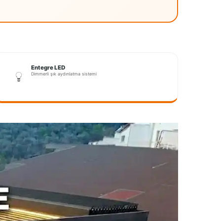
Entegre LED
Dimmerli şık aydınlatma sistemi