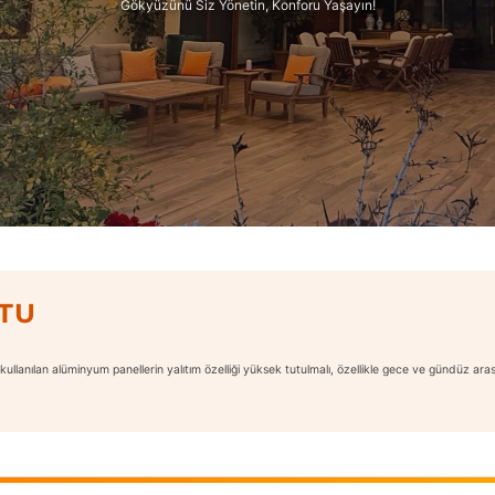
Gökyüzünü Siz Yönetin, Konforu Yaşayın!
TU
 kullanılan alüminyum panellerin yalıtım özelliği yüksek tutulmalı, özellikle gece ve gündüz 