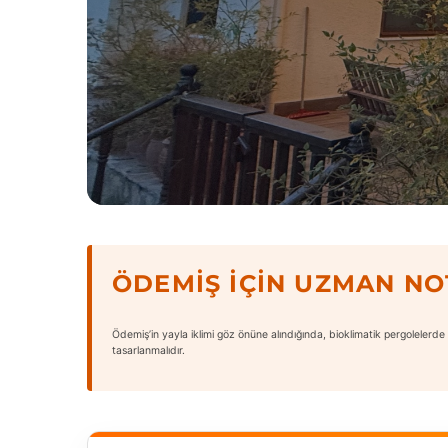
ÖDEMIŞ İÇIN UZMAN NO
Ödemiş’in yayla iklimi göz önüne alındığında, bioklimatik pergolelerde
tasarlanmalıdır.