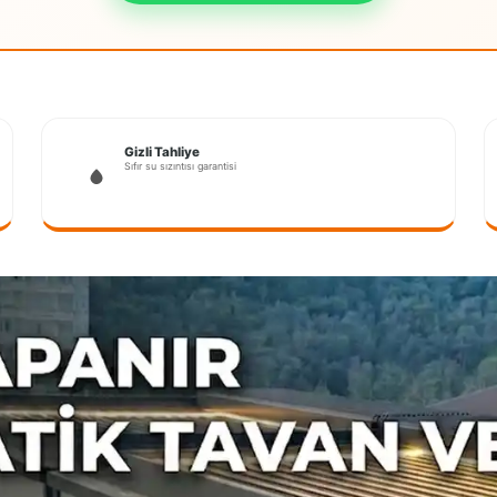
Gizli Tahliye
Sıfır su sızıntısı garantisi