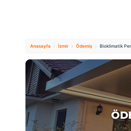
›
›
›
Anasayfa
İzmir
Ödemiş
Bioklimatik Pe
ÖDE