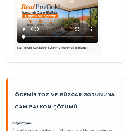
Real Pro Gold Cam Balkon Kullanım ve Hareket Mekanizması
ÖDEMIŞ TOZ VE RÜZGAR SORUNUNA
CAM BALKON ÇÖZÜMÜ
Proje İhtiyacı:
Ödemiş’te yaşayan müşterimiz, balkonunun sürekli tozlanmasından ve