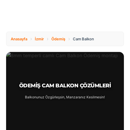
Türkçe
›
›
›
Anasayfa
İzmir
Ödemiş
Cam Balkon
ÖDEMIŞ CAM BALKON ÇÖZÜMLERI
Balkonunuz Özgürleşsin, Manzaranız Kesilmesin!