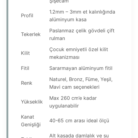
Şişecam
1.2mm – 3mm et kalınlığında
Profil
alüminyum kasa
Paslanmaz çelik gövdeli çift
Tekerlek
rulman
Çocuk emniyetli özel kilit
Kilit
mekanizması
Fitil
Sararmayan alüminyum fitil
Naturel, Bronz, Füme, Yeşil,
Renk
Mavi cam seçenekleri
Max 260 cm’e kadar
Yükseklik
uygulanabilir
Kanat
40-65 cm arası ideal ölçü
Genişliği
Alt kasada damlalık ve su