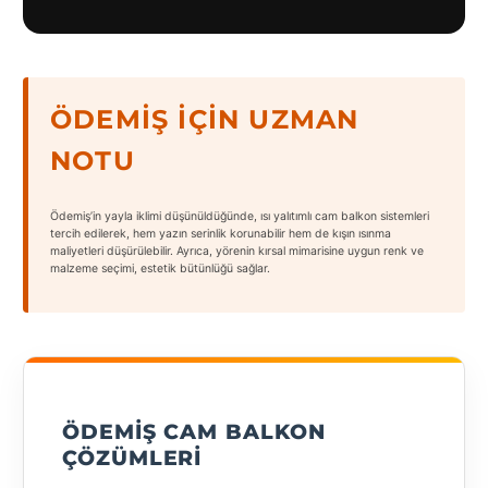
ÖDEMIŞ İÇIN UZMAN
NOTU
Ödemiş’in yayla iklimi düşünüldüğünde, ısı yalıtımlı cam balkon sistemleri
tercih edilerek, hem yazın serinlik korunabilir hem de kışın ısınma
maliyetleri düşürülebilir. Ayrıca, yörenin kırsal mimarisine uygun renk ve
malzeme seçimi, estetik bütünlüğü sağlar.
ÖDEMIŞ CAM BALKON
ÇÖZÜMLERI