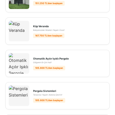
151.250 TL’den başlayan
Küp Veranda
Bahçenizdeki Modern Yaşam Üssü!
167.750 TL’den başlayan
Otomatik Açılır Işıklı Pergole
Gölgenin En Şık Hali!
105.600 TL’den başlayan
Pergola Sistemleri
Terasınızı Yaşam Alanına Çevirin!
105.600 TL’den başlayan