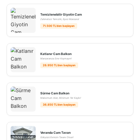
Temizlenebilir Giyotin Cam
Zahmetsiz Temizlik, Eşsiz Manzara!
71.500 TL’den başlayan
Katlanır Cam Balkon
Manzaranıza Sınır Koymayın!
26.950 TL’den başlayan
Sürme Cam Balkon
Maksimum Alan, Minimum Yer Kaybı!
36.850 TL’den başlayan
Veranda Cam Tavan
Gökyüzü Evinizin Tavanı Olsun!