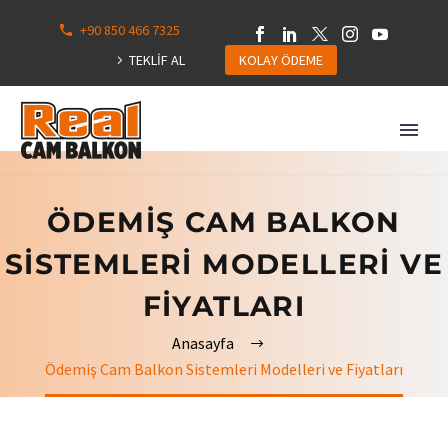
+90 850 466 7325
TEKLİF AL
KOLAY ÖDEME
ÖDEMIŞ CAM BALKON
SISTEMLERI MODELLERI VE
FIYATLARI
Anasayfa
Ödemiş Cam Balkon Sistemleri Modelleri ve Fiyatları