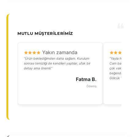
MUTLU MÜŞTERILERIMIZ
Yakın zamanda
Y
“Ürün beklediğimden daha sağlam. Kurulum
“Yayla havası güze
sonrası temizliği de kendileri yaptılar, ufak bir
Cam balkon yaptı
detay ama önemli.”
çok vakit geçirme
beğendi, onlara da
Fatma B.
Gölcük Yaylası”
Ödemiş