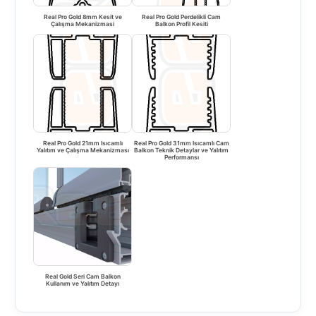
Real Pro Gold 8mm Kesit ve
Real Pro Gold Perdelikli Cam
Çalışma Mekanizmasi
Balkon Profil Kesiti
Real Pro Gold 21mm Isıcamlı
Real Pro Gold 31mm Isıcamlı Cam
Yalıtım ve Çalışma Mekanizması
Balkon Teknik Detaylar ve Yalıtım
Performansı
Real Gold Seri Cam Balkon
Kullanım ve Yalıtım Detayı