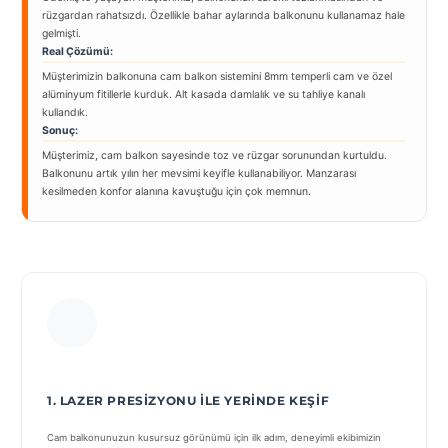
rüzgardan rahatsızdı. Özellikle bahar aylarında balkonunu kullanamaz hale
gelmişti.
Real Çözümü:
Müşterimizin balkonuna cam balkon sistemini 8mm temperli cam ve özel
alüminyum fitillerle kurduk. Alt kasada damlalık ve su tahliye kanalı
kullandık.
Sonuç:
Müşterimiz, cam balkon sayesinde toz ve rüzgar sorunundan kurtuldu.
Balkonunu artık yılın her mevsimi keyifle kullanabiliyor. Manzarası
kesilmeden konfor alanına kavuştuğu için çok memnun.
1. LAZER PRESIZYONU ILE YERINDE KEŞIF
Cam balkonunuzun kusursuz görünümü için ilk adım, deneyimli ekibimizin