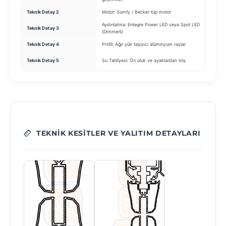
Teknik Detay 2
Motor: Somfy / Becker tüp motor
Sistem:
Aydınlatma: Entegre Power LED veya Spot LED
Teknik Detay 3
Rüzgar
(Dimmerli)
Teknik Detay 4
Profil: Ağır yük taşıyıcı alüminyum raylar
Motor:
Görünüm
Teknik Detay 5
Su Tahliyesi: Ön oluk ve ayaklardan iniş
içeriyi
TEKNIK KESITLER VE YALITIM DETAYLARI