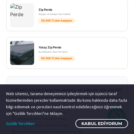
Zip Perde
Rüzgar ve Güneşe Tam Kalkan!
39.600 TL’den başlayan
Yatay Zip Perde
Kış Bahçeniz Yazın Da Serin!
99.000 TL’den başlayan
ÖDEMIŞ HIZMET NOKTALARIMIZ VE SERVIS BÖLGELERI
Web sitemiz, tarama deneyiminizi iyileştirmek için üçüncü taraf
hizmetlerinden çerezler kullanmaktadır. Bu konu hakkında daha fazla
Zafer Mahallesi Cam Balkon Tamiri
bilgi edinmek ve çerezleri nasıl kontrol edebileceğinizi öğrenmek
Türkmen Mahallesi Cam Balkon Ustası
için "Gizlilik Tercihleri"ne tıklayın.
Umurbey Mahallesi Cam Balkon Ustası
Gizlilik Tercihleri
KABUL EDIYORUM
Cumhuriyet Mahallesi Cam Balkon Ustası
Süleyman Demirel Mahallesi Cam Balkon Servis Ağı