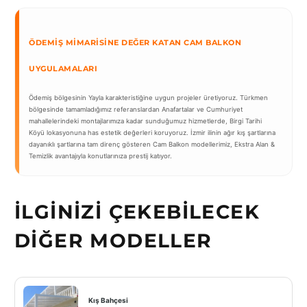
ÖDEMIŞ MIMARISINE DEĞER KATAN CAM BALKON
UYGULAMALARI
Ödemiş bölgesinin Yayla karakteristiğine uygun projeler üretiyoruz. Türkmen
bölgesinde tamamladığımız referanslardan Anafartalar ve Cumhuriyet
mahallelerindeki montajlarımıza kadar sunduğumuz hizmetlerde, Birgi Tarihi
Köyü lokasyonuna has estetik değerleri koruyoruz. İzmir ilinin ağır kış şartlarına
dayanıklı şartlarına tam direnç gösteren Cam Balkon modellerimiz, Ekstra Alan &
Temizlik avantajıyla konutlarınıza prestij katıyor.
İLGINIZI ÇEKEBILECEK
DIĞER MODELLER
Kış Bahçesi