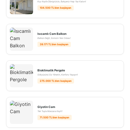
Kışı Keyfe Dönüştürün, Bahçeniz Hep Yaz Kalsın!
104.500 TL’den başlayan
Isıcamlı Cam Balkon
Balkon Değil, Evinizin Yeni Odası!
39.171 TL’den başlayan
Bioklimatik Pergole
Gökyüzünü Siz Yönetin, Konforu Yaşayın!
275.000 TL’den başlayan
Giyotin Cam
Tek Tuşla Manzara Keyfi!
71.500 TL’den başlayan