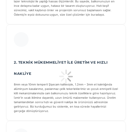
lazer teknolojisi ile yaptığı hassas ölçümlerdir. Bu sayede, balkonunuzun en
ince detayına kadar uygun, hatasız bir tasarım oluşturuyoruz. Hızlı keşif
sürecimiz, vakit kaybınızı önler ve projenizin sorunsuz başlamasını sağlar.
Ödemiş’in eşsiz dokusuna uygun, size özel çözümler için buradayız.
2. TEKNIK MÜKEMMELIYET ILE ÜRETIM VE HIZLI
NAKLIYE
8mm veya 10mm temperli Şişecam kalitesiyle, 1.2mm – 3mm et kalınlığında
alüminyum kasalarımız, paslanmaz çelik tekerleklerimiz ve çocuk emniyetli özel
kilit mekanizmalarımızla cam balkonunuzu teknik özelliklere göre hazırlıyoruz.
İzmir’in sıcak iklimine dayanıklı, uzun ömürlü malzemeler kullanıyoruz. Üretim
tamamlandıktan sonra hızlı ve güvenli nakliye ile ürününüzü adresinize
getiriyoruz. Biz kurduğumuz bu sistemle, en kısa sürede hayallerinizi
gerçeğe dönüştürüyoruz.