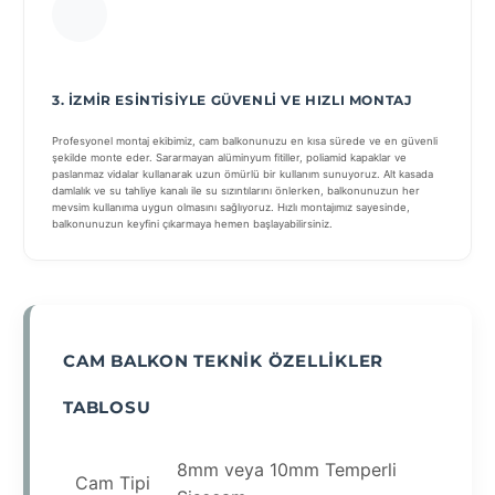
3. İZMIR ESINTISIYLE GÜVENLI VE HIZLI MONTAJ
Profesyonel montaj ekibimiz, cam balkonunuzu en kısa sürede ve en güvenli
şekilde monte eder. Sararmayan alüminyum fitiller, poliamid kapaklar ve
paslanmaz vidalar kullanarak uzun ömürlü bir kullanım sunuyoruz. Alt kasada
damlalık ve su tahliye kanalı ile su sızıntılarını önlerken, balkonunuzun her
mevsim kullanıma uygun olmasını sağlıyoruz. Hızlı montajımız sayesinde,
balkonunuzun keyfini çıkarmaya hemen başlayabilirsiniz.
CAM BALKON TEKNIK ÖZELLIKLER
TABLOSU
8mm veya 10mm Temperli
Cam Tipi