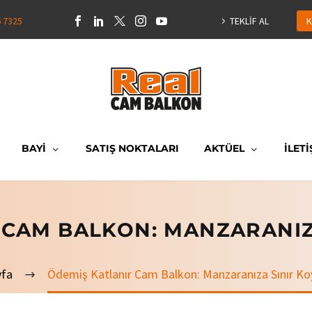
6 7325
TEKLİF AL
K
BAYİ
SATIŞ NOKTALARI
AKTÜEL
İLETİ
 CAM BALKON: MANZARANIZ
yfa
Ödemiş Katlanır Cam Balkon: Manzaranıza Sınır K