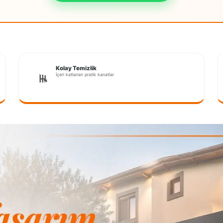
Kolay Temizlik
İçeri katlanan pratik kanatlar