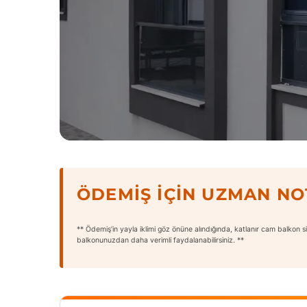
ÖDEMIŞ İÇIN UZMAN NO
** Ödemiş’in yayla iklimi göz önüne alındığında, katlanır cam balkon s
balkonunuzdan daha verimli faydalanabilirsiniz. **