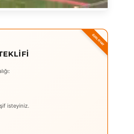
TEKLIFI
lığı:
if isteyiniz.