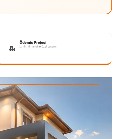
Ödemiş Projesi
İzmir mimarisine özel tasarım