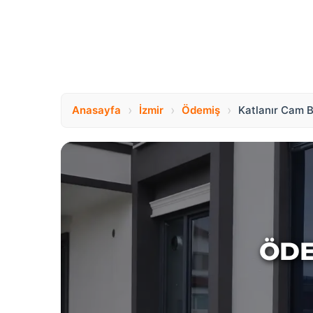
›
›
›
Anasayfa
İzmir
Ödemiş
Katlanır Cam 
ÖDE