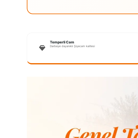
Temperli Cam
Darbeye dayanıklı Şişecam kalitesi