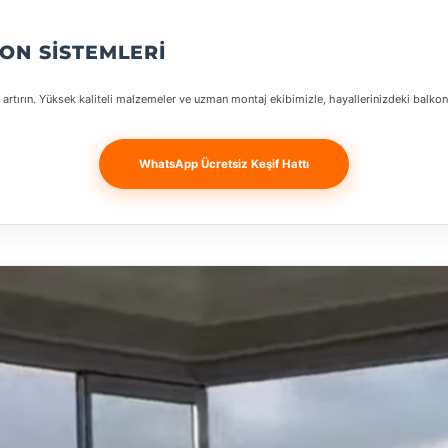
ON SISTEMLERI
 artırın. Yüksek kaliteli malzemeler ve uzman montaj ekibimizle, hayallerinizdeki balko
WhatsApp Ücretsiz Keşif Hattı