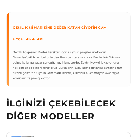
GEMLIK MIMARISINE DEĞER KATAN GIYOTIN CAM
UYGULAMALARI
Gemlik bölgesinin Körfez karakteristiğine uygun projeler üretiyoruz.
Osmaniye’daki ferah balkonlardan Umurbey teraslarına ve Kumla (Küçükkumla
bahçe katlarına kadar sunduğumuz hizmetlerde, Zeytin Heykeli lokasyonuna
has estetik değerleri koruyoruz. Bursa ilinin tuzlu neme dayanıklı şartlarına tam
direnç gösteren Giyotin Cam modellerimiz, Güvenlik & Otomasyon avantajıyla
konutlarınıza prestij katıyor.
İLGINIZI ÇEKEBILECEK
DIĞER MODELLER