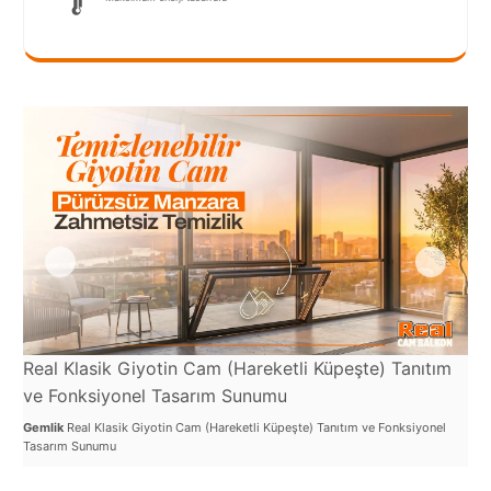
Port
Coquitlam
Rize
Sakarya
Sarajevo
Sivas
switzerland
Tilburg
Van
Real Klasik Giyotin Cam (Hareketli Küpeşte) Tanıtım
Re
ve Fonksiyonel Tasarım Sunumu
Yalova
Ba
Gemlik
Real Klasik Giyotin Cam (Hareketli Küpeşte) Tanıtım ve Fonksiyonel
Gem
Tasarım Sunumu
Kul
VAZGEÇ