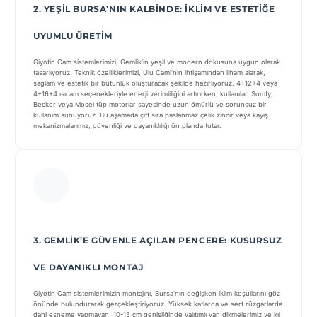
2. YEŞIL BURSA’NIN KALBINDE: İKLIM VE ESTETIĞE
UYUMLU ÜRETIM
Giyotin Cam sistemlerimizi, Gemlik’in yeşil ve modern dokusuna uygun olarak
tasarlıyoruz. Teknik özelliklerimizi, Ulu Cami’nin ihtişamından ilham alarak,
sağlam ve estetik bir bütünlük oluşturacak şekilde hazırlıyoruz. 4+12+4 veya
4+16+4 ısıcam seçenekleriyle enerji verimliliğini artırırken, kullanılan Somfy,
Becker veya Mosel tüp motorlar sayesinde uzun ömürlü ve sorunsuz bir
kullanım sunuyoruz. Bu aşamada çift sıra paslanmaz çelik zincir veya kayış
mekanizmalarımız, güvenliği ve dayanıklılığı ön planda tutar.
3. GEMLIK’E GÜVENLE AÇILAN PENCERE: KUSURSUZ
VE DAYANIKLI MONTAJ
Giyotin Cam sistemlerimizin montajını, Bursa’nın değişken iklim koşullarını göz
önünde bulundurarak gerçekleştiriyoruz. Yüksek katlarda ve sert rüzgarlarda
dahi esneme yapmayan, 10-15 cm genişliğinde yalıtımlı yan dikmelerimiz ve kıl