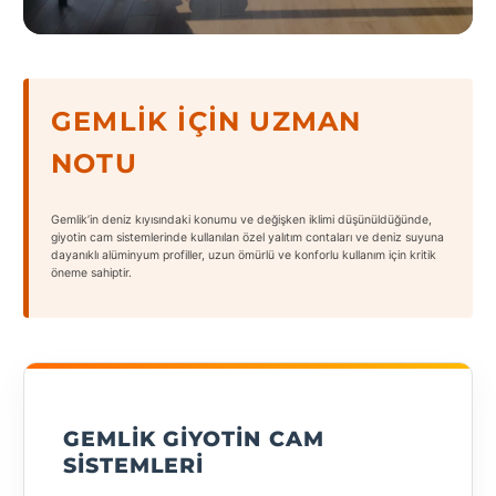
States
GEMLIK İÇIN UZMAN
NOTU
Tüm
Şehirler
Gemlik’in deniz kıyısındaki konumu ve değişken iklimi düşünüldüğünde,
Adana
giyotin cam sistemlerinde kullanılan özel yalıtım contaları ve deniz suyuna
dayanıklı alüminyum profiller, uzun ömürlü ve konforlu kullanım için kritik
öneme sahiptir.
Adıyaman
Afyonkarahisar
Antalya
Aydın
GEMLIK GIYOTIN CAM
Balıkesir
SISTEMLERI