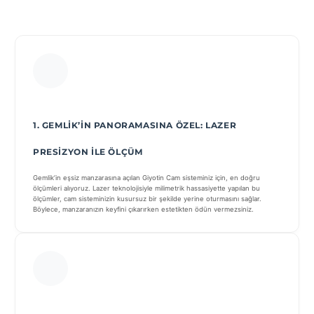
1. GEMLIK’IN PANORAMASINA ÖZEL: LAZER
PRESIZYON ILE ÖLÇÜM
Gemlik’in eşsiz manzarasına açılan Giyotin Cam sisteminiz için, en doğru
ölçümleri alıyoruz. Lazer teknolojisiyle milimetrik hassasiyette yapılan bu
ölçümler, cam sisteminizin kusursuz bir şekilde yerine oturmasını sağlar.
Böylece, manzaranızın keyfini çıkarırken estetikten ödün vermezsiniz.