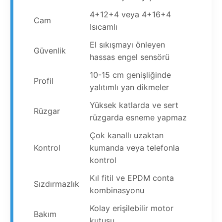
4+12+4 veya 4+16+4
Cam
Isıcamlı
El sıkışmayı önleyen
Güvenlik
hassas engel sensörü
10-15 cm genişliğinde
Profil
yalıtımlı yan dikmeler
Yüksek katlarda ve sert
Rüzgar
rüzgarda esneme yapmaz
Çok kanallı uzaktan
Kontrol
kumanda veya telefonla
kontrol
Kıl fitil ve EPDM conta
Sızdırmazlık
kombinasyonu
Kolay erişilebilir motor
Bakım
kutusu