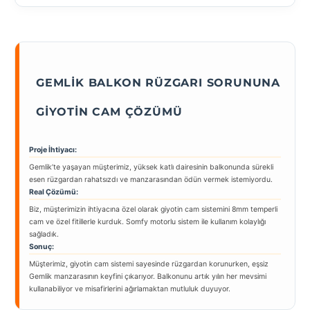
GEMLIK BALKON RÜZGARI SORUNUNA
GIYOTIN CAM ÇÖZÜMÜ
Proje İhtiyacı:
Gemlik’te yaşayan müşterimiz, yüksek katlı dairesinin balkonunda sürekli
esen rüzgardan rahatsızdı ve manzarasından ödün vermek istemiyordu.
Real Çözümü:
Biz, müşterimizin ihtiyacına özel olarak giyotin cam sistemini 8mm temperli
cam ve özel fitillerle kurduk. Somfy motorlu sistem ile kullanım kolaylığı
sağladık.
Sonuç:
Müşterimiz, giyotin cam sistemi sayesinde rüzgardan korunurken, eşsiz
Gemlik manzarasının keyfini çıkarıyor. Balkonunu artık yılın her mevsimi
kullanabiliyor ve misafirlerini ağırlamaktan mutluluk duyuyor.