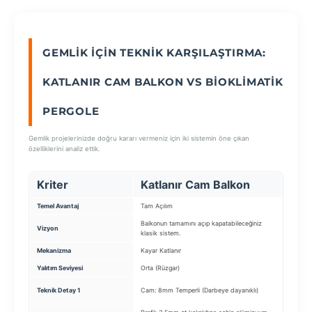
SEÇ
GEMLIK İÇIN TEKNIK KARŞILAŞTIRMA:
KATLANIR CAM BALKON VS BIOKLIMATIK
PERGOLE
Gemlik projelerinizde doğru kararı vermeniz için iki sistemin öne çıkan
özelliklerini analiz ettik.
Kriter
Katlanır Cam Balkon
Biok
Temel Avantaj
Tam Açılım
Lüks & 
Balkonun tamamını açıp kapatabileceğiniz
Güneşi 
Vizyon
klasik sistem.
sistemi.
Mekanizma
Kayar Katlanır
Motorlu
Yalıtım Seviyesi
Orta (Rüzgar)
Tam Su/I
Panel: 
Teknik Detay 1
Cam: 8mm Temperli (Darbeye dayanıklı)
dönebil