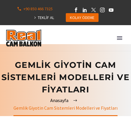
+90 850 466 7325
0
113
TEKLİF AL
KOLAY ÖDEME
Hepsini
Göster
GEMLIK GIYOTIN CAM
SISTEMLERI MODELLERI VE
FIYATLARI
Anasayfa
Gemlik Giyotin Cam Sistemleri Modelleri ve Fiyatları