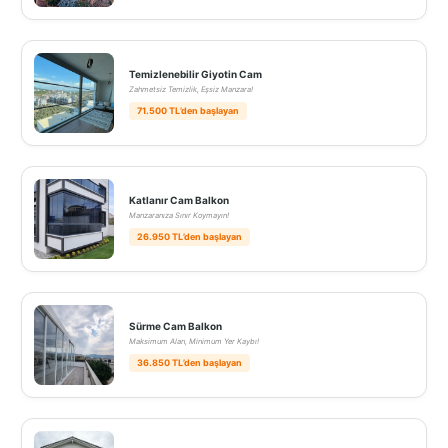
Temizlenebilir Giyotin Cam
Zahmetsiz Temizlik, Eşsiz Manzara!
71.500 TL’den başlayan
Katlanır Cam Balkon
Manzaranıza Sınır Koymayın!
26.950 TL’den başlayan
Sürme Cam Balkon
Maksimum Alan, Minimum Yer Kaybı!
36.850 TL’den başlayan