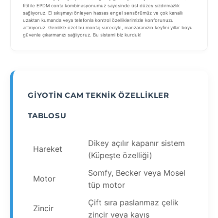
fitil ile EPDM conta kombinasyonumuz sayesinde üst düzey sızdırmazlık
sağlıyoruz. El sıkışmayı önleyen hassas engel sensörümüz ve çok kanallı
uzaktan kumanda veya telefonla kontrol özelliklerimizle konforunuzu
artırıyoruz. Gemlik’e özel bu montaj süreciyle, manzaranızın keyfini yıllar boyu
güvenle çıkarmanızı sağlıyoruz. Bu sistemi biz kurduk!
GIYOTIN CAM TEKNIK ÖZELLIKLER
TABLOSU
Dikey açılır kapanır sistem
Hareket
(Küpeşte özelliği)
Somfy, Becker veya Mosel
Motor
tüp motor
Çift sıra paslanmaz çelik
Zincir
zincir veya kayış