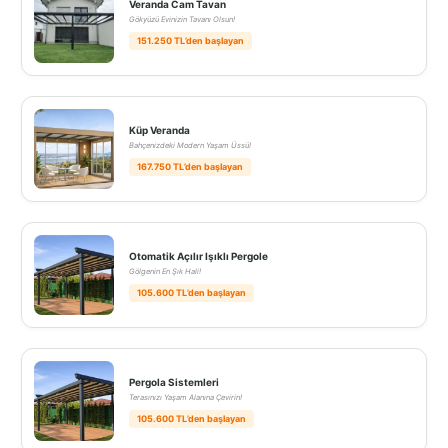
Veranda Cam Tavan
Gökyüzü Evinizin Tavanı Olsun!
151.250 TL’den başlayan
Küp Veranda
Bahçenizdeki Modern Yaşam Üssü!
167.750 TL’den başlayan
Otomatik Açılır Işıklı Pergole
Gölgenin En Şık Hali!
105.600 TL’den başlayan
Pergola Sistemleri
Terasınızı Yaşam Alanına Çevirin!
105.600 TL’den başlayan