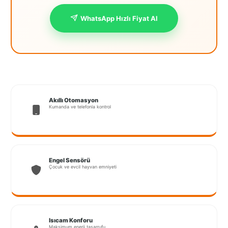
İstanbul
WhatsApp Hızlı Fiyat Al
Anadolu
İstanbul
Avrupa
İzmir
Akıllı Otomasyon
Kırklareli
Kumanda ve telefonla kontrol
Kocaeli
Lubrza
Engel Sensörü
Manisa
Çocuk ve evcil hayvan emniyeti
Muğla
Muş
Isıcam Konforu
Maksimum enerji tasarrufu