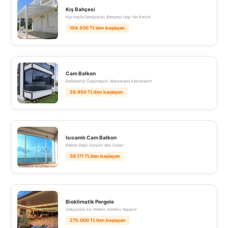
Kış Bahçesi
Kışı Keyfe Dönüştürün, Bahçeniz Hep Yaz Kalsın!
104.500 TL’den başlayan
Cam Balkon
Balkonunuz Özgürleşsin, Manzaranız Kesilmesin!
26.950 TL’den başlayan
Isıcamlı Cam Balkon
Balkon Değil, Evinizin Yeni Odası!
39.171 TL’den başlayan
Bioklimatik Pergole
Gökyüzünü Siz Yönetin, Konforu Yaşayın!
275.000 TL’den başlayan