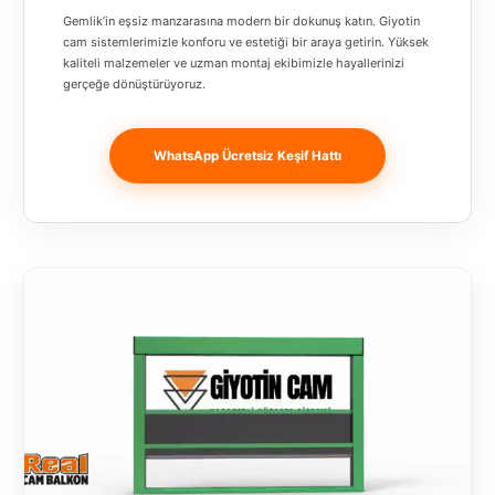
Banja
Gemlik’in eşsiz manzarasına modern bir dokunuş katın. Giyotin
Luka
cam sistemlerimizle konforu ve estetiği bir araya getirin. Yüksek
kaliteli malzemeler ve uzman montaj ekibimizle hayallerinizi
gerçeğe dönüştürüyoruz.
Bingöl
Bitlis
WhatsApp Ücretsiz Keşif Hattı
Bosnia and
Herzegovina
București
Bulgaristan
Bursa
Çanakkale
Çekya
Diyarbakır