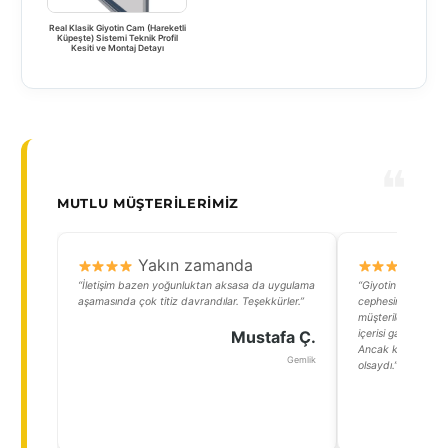
Real Klasik Giyotin Cam (Hareketli
Küpeşte) Sistemi Teknik Profil
Kesiti ve Montaj Detayı
MUTLU MÜŞTERILERIMIZ
Yakın zamanda
Y
“İletişim bazen yoğunluktan aksasa da uygulama
“Giyotin camlar s
aşamasında çok titiz davrandılar. Teşekkürler.”
cephesini tamamen
müşterilerin ilgisin
Mustafa Ç.
içerisi gayet sıcak o
Ancak keşke daha 
Gemlik
olsaydı.”