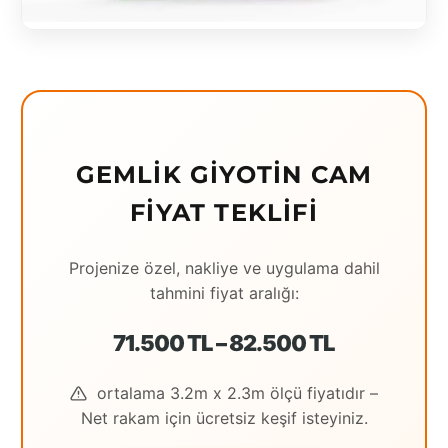
Eching
Edirne
Elazığ
Erzincan
GEMLIK GIYOTIN CAM
Erzrum
FIYAT TEKLIFI
Eskişehir
Projenize özel, nakliye ve uygulama dahil
Gaziantep
tahmini fiyat aralığı:
Giresun
71.500 TL – 82.500 TL
Hatay
ortalama 3.2m x 2.3m ölçü fiyatıdır –
Houston
Net rakam için ücretsiz keşif isteyiniz.
İstanbul