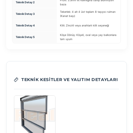
Profil: 3.5mm et kalınlığına sahip alüminyum
Yalıtım:
Teknik Detay 2
baza
(opsiyon
Tekerlek: 4 alt 4 üst toplam 8 taşıyıcı rulman
Teknik Detay 3
Motor: 
(Kanat başı)
Aydınla
Teknik Detay 4
Kilit: Zincirli veya anahtarlı kilit seçeneği
Lineer 
Köşe Dönüş: Köşeli, oval veya yay balkonlara
Su Tahli
Teknik Detay 5
tam uyum
sistemi
TEKNIK KESITLER VE YALITIM DETAYLARI