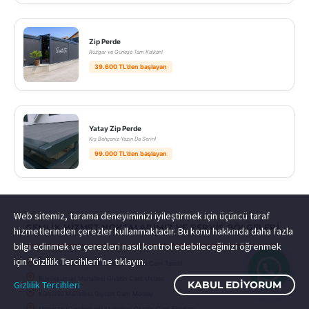
Zip Perde
Rüzgar ve Güneşe Tam Kalkan!
39.600 TL’den başlayan
Yatay Zip Perde
Kış Bahçeniz Yazın Da Serin!
99.000 TL’den başlayan
Web sitemiz, tarama deneyiminizi iyileştirmek için üçüncü taraf
GEMLIK HIZMET NOKTALARIMIZ VE SERVIS BÖLGELERI
hizmetlerinden çerezler kullanmaktadır. Bu konu hakkında daha fazla
bilgi edinmek ve çerezleri nasıl kontrol edebileceğinizi öğrenmek
için "Gizlilik Tercihleri"ne tıklayın.
Kumla (Küçükkumla Mahallesi Giyotin Cam Tamiri
Büyükkumla) Mahallesi Giyotin Cam Ustası
Gizlilik Tercihleri
KABUL EDIYORUM
Kurşunlu Mahallesi Giyotin Cam Montajı
Manastır (Cumhuriyet) Mahallesi Giyotin Cam Fiyatları