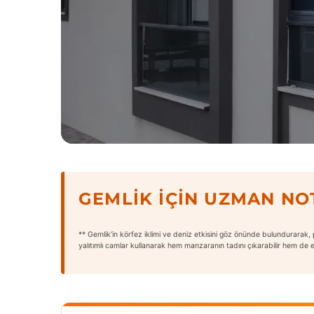
GEMLIK İÇIN UZMAN NO
** Gemlik’in körfez iklimi ve deniz etkisini göz önünde bulundurarak, 
yalıtımlı camlar kullanarak hem manzaranın tadını çıkarabilir hem de ene