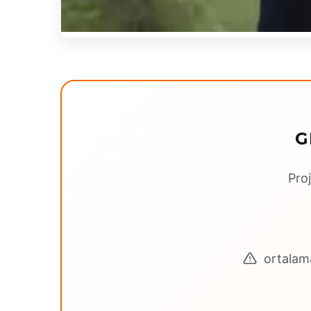
G
Proj
ortalama