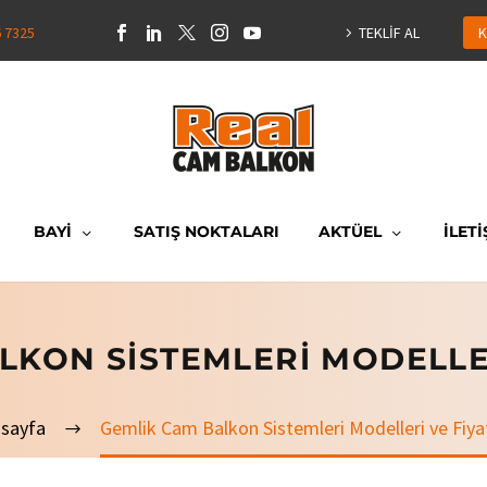
6 7325
TEKLİF AL
K
BAYİ
SATIŞ NOKTALARI
AKTÜEL
İLETİ
LKON SISTEMLERI MODELLER
sayfa
Gemlik Cam Balkon Sistemleri Modelleri ve Fiyat