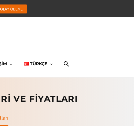
OLAY ÖDEME
ŞİM
TÜRKÇE
I VE FIYATLARI
ları