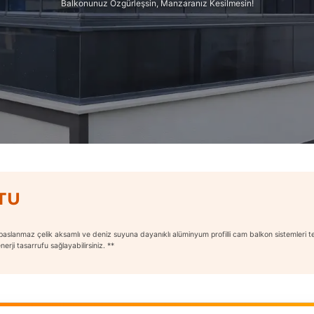
Balkonunuz Özgürleşsin, Manzaranız Kesilmesin!
TU
paslanmaz çelik aksamlı ve deniz suyuna dayanıklı alüminyum profilli cam balkon sistemleri te
rji tasarrufu sağlayabilirsiniz. **