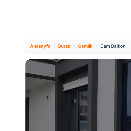
›
›
›
Anasayfa
Bursa
Gemlik
Cam Balkon