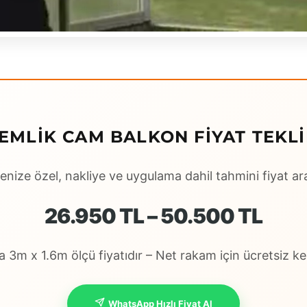
EMLIK CAM BALKON FIYAT TEKLI
enize özel, nakliye ve uygulama dahil tahmini fiyat ara
26.950 TL – 50.500 TL
 3m x 1.6m ölçü fiyatıdır – Net rakam için ücretsiz keş
WhatsApp Hızlı Fiyat Al