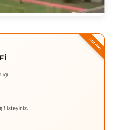
FI
lığı:
if isteyiniz.