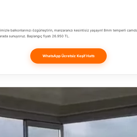
mizle balkonlarınızı özgürleştirin, manzaranızı kesintisiz yaşayın! 8mm temperli camdan
 arada sunuyoruz. Başlangıç fiyatı 26.950 TL.
WhatsApp Ücretsiz Keşif Hattı