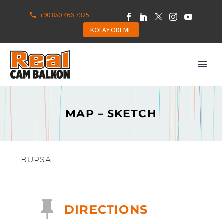
+90 850 466 7325
KOLAY ÖDEME
MAP – SKETCH
BURSA


DIRECTIONS
English