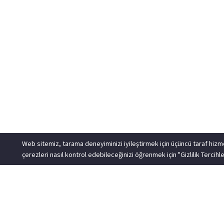
Web sitemiz, tarama deneyiminizi iyileştirmek için üçüncü taraf hiz
çerezleri nasıl kontrol edebileceğinizi öğrenmek için "Gizlilik Tercihler
© Copyright 2000-2022
REAL CAM BALKON
Katlanı