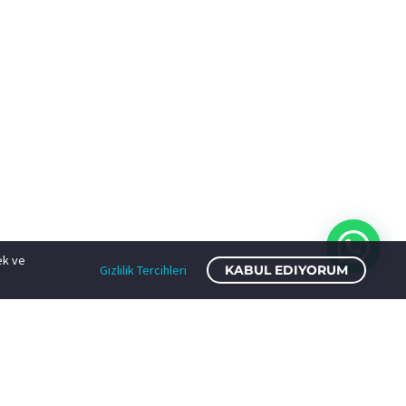
ek ve
Gizlilik Tercihleri
KABUL EDIYORUM
ış Noktaları