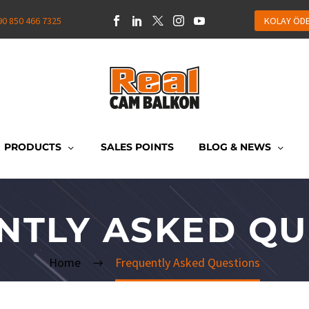
90 850 466 7325
KOLAY ÖD
PRODUCTS
SALES POINTS
BLOG & NEWS
NTLY ASKED QU
Home
Frequently Asked Questions