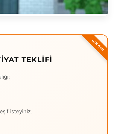
YAT TEKLIFI
lığı:
şif isteyiniz.