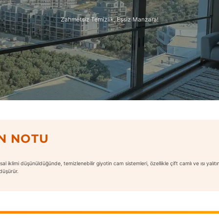
Zahmetsiz Temizlik, Eşsiz Manzara!
N NOTU
 iklimi düşünüldüğünde, temizlenebilir giyotin cam sistemleri, özellikle çift camlı ve ısı yalıtımlı
 düşürür.