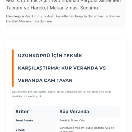
Real Otomatik Açılır Aydıntlamalı Pergola Sistemleri
Re
Tanıtım ve Hareket Mekanizması Sunumu
ve
SEÇ
Uzunköprü
Real Otomatik Açılır Aydıntlamalı Pergola Sistemleri Tanıtım ve
Uzu
Hareket Mekanizması Sunumu
Sist
UZUNKÖPRÜ İÇIN TEKNIK
KARŞILAŞTIRMA: KÜP VERANDA VS
VERANDA CAM TAVAN
Uzunköprü projelerinizde doğru kararı vermeniz için iki sistemin öne çıkan
özelliklerini analiz ettik.
Kriter
Küp Veranda
Ve
Temel Avantaj
Prestij & Ekstra Oda
Doğal
Bahçenizde modern, kübik tasarımlı lüks bir
Gökyü
Vizyon
yaşam alanı.
cam 