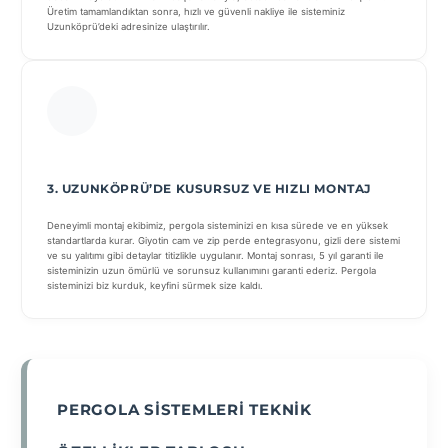
Üretim tamamlandıktan sonra, hızlı ve güvenli nakliye ile sisteminiz
Uzunköprü’deki adresinize ulaştırılır.
3. UZUNKÖPRÜ’DE KUSURSUZ VE HIZLI MONTAJ
Deneyimli montaj ekibimiz, pergola sisteminizi en kısa sürede ve en yüksek
standartlarda kurar. Giyotin cam ve zip perde entegrasyonu, gizli dere sistemi
ve su yalıtımı gibi detaylar titizlikle uygulanır. Montaj sonrası, 5 yıl garanti ile
sisteminizin uzun ömürlü ve sorunsuz kullanımını garanti ederiz. Pergola
sisteminizi biz kurduk, keyfini sürmek size kaldı.
PERGOLA SISTEMLERI TEKNIK