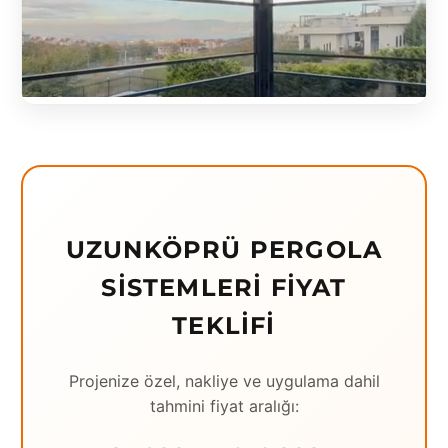
Eching
Edirne
Elazığ
Erzincan
Erzrum
Eskişehir
UZUNKÖPRÜ PERGOLA
Gaziantep
SISTEMLERI FIYAT
Giresun
TEKLIFI
Hatay
Projenize özel, nakliye ve uygulama dahil
Houston
tahmini fiyat aralığı:
İstanbul