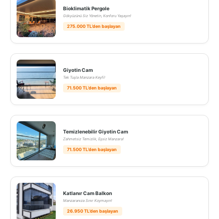
Bioklimatik Pergole
Gökyüzünü Siz Yönetin, Konforu Yaşayın!
275.000 TL’den başlayan
Giyotin Cam
Tek Tuşla Manzara Keyfi!
71.500 TL’den başlayan
Temizlenebilir Giyotin Cam
Zahmetsiz Temizlik, Eşsiz Manzara!
71.500 TL’den başlayan
Katlanır Cam Balkon
Manzaranıza Sınır Koymayın!
26.950 TL’den başlayan