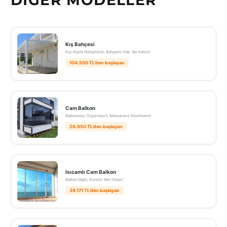
DIĞER MODELLER
Kış Bahçesi
Kışı Keyfe Dönüştürün, Bahçeniz Hep Yaz Kalsın!
104.500 TL’den başlayan
Cam Balkon
Balkonunuz Özgürleşsin, Manzaranız Kesilmesin!
26.950 TL’den başlayan
Isıcamlı Cam Balkon
Balkon Değil, Evinizin Yeni Odası!
39.171 TL’den başlayan