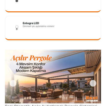
Port
Coquitlam
Rize
Entegre LED
Dimmerli şık aydınlatma sistemi
Sakarya
Sarajevo
Sivas
switzerland
Tilburg
Van
Yalova
VAZGEÇ