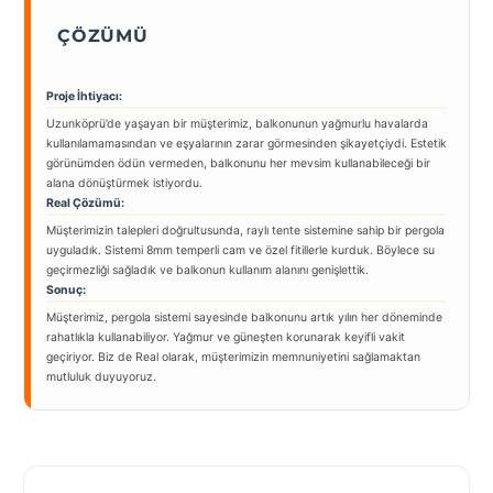
ÇÖZÜMÜ
Proje İhtiyacı:
Uzunköprü’de yaşayan bir müşterimiz, balkonunun yağmurlu havalarda
kullanılamamasından ve eşyalarının zarar görmesinden şikayetçiydi. Estetik
görünümden ödün vermeden, balkonunu her mevsim kullanabileceği bir
alana dönüştürmek istiyordu.
Real Çözümü:
Müşterimizin talepleri doğrultusunda, raylı tente sistemine sahip bir pergola
uyguladık. Sistemi 8mm temperli cam ve özel fitillerle kurduk. Böylece su
geçirmezliği sağladık ve balkonun kullanım alanını genişlettik.
Sonuç:
Müşterimiz, pergola sistemi sayesinde balkonunu artık yılın her döneminde
rahatlıkla kullanabiliyor. Yağmur ve güneşten korunarak keyifli vakit
geçiriyor. Biz de Real olarak, müşterimizin memnuniyetini sağlamaktan
mutluluk duyuyoruz.