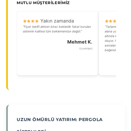
MUTLU MÜŞTERILERIMIZ
Yakın zamanda
Y
“Fiyat teklifi alırken biraz bekledik fakat kurulan
“Tarlamızın kenarı
sistemin kalitesi tüm beklememize değdi.”
alana yaptırdığımı
altında kavrulmak
Mehmet K.
oluyor, hem de çok
asmalarımızla uyu
Uzunköprü
beğendim.”
UZUN ÖMÜRLÜ YATIRIM: PERGOLA