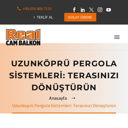
+90 850 466 7325
0
113
TEKLİF AL
KOLAY ÖDEME
Hepsini
Göster
UZUNKÖPRÜ PERGOLA
SISTEMLERI: TERASINIZI
DÖNÜŞTÜRÜN
Anasayfa
Uzunköprü Pergola Sistemleri: Terasınızı Dönüştürün