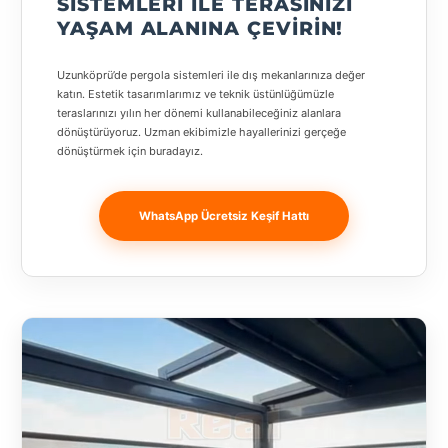
SISTEMLERI ILE TERASINIZI
Banja
YAŞAM ALANINA ÇEVIRIN!
Luka
Uzunköprü’de pergola sistemleri ile dış mekanlarınıza değer
Bingöl
katın. Estetik tasarımlarımız ve teknik üstünlüğümüzle
teraslarınızı yılın her dönemi kullanabileceğiniz alanlara
Bitlis
dönüştürüyoruz. Uzman ekibimizle hayallerinizi gerçeğe
dönüştürmek için buradayız.
Bosnia and
Herzegovina
WhatsApp Ücretsiz Keşif Hattı
București
Bulgaristan
Bursa
Çanakkale
Çekya
Diyarbakır