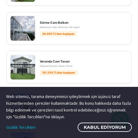
Sürme Cam Balkon
Maksimum Alan, Minimum Yer Kaybı!
36.850 TL’den başlayan
Veranda Cam Tavan
Gökyüzü Evinizin Tavanı Olsun!
151.250 TL’den başlayan
Web sitemiz, tarama deneyiminizi iyileştirmek için üçüncü taraf
Küp Veranda
hizmetlerinden çerezler kullanmaktadır. Bu konu hakkında daha fazla
Bahçenizdeki Modern Yaşam Üssü!
bilgi edinmek ve çerezleri nasıl kontrol edebileceğinizi öğrenmek
167.750 TL’den başlayan
için "Gizlilik Tercihleri"ne tıklayın.
Gizlilik Tercihleri
KABUL EDIYORUM