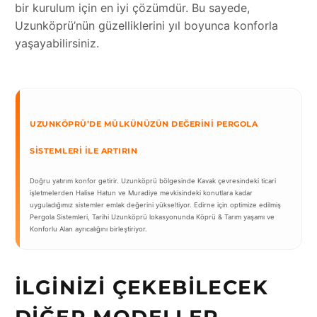
bir kurulum için en iyi çözümdür. Bu sayede,
Uzunköprü’nün güzelliklerini yıl boyunca konforla
yaşayabilirsiniz.
UZUNKÖPRÜ’DE MÜLKÜNÜZÜN DEĞERINI PERGOLA
SISTEMLERI İLE ARTIRIN
Doğru yatırım konfor getirir. Uzunköprü bölgesinde Kavak çevresindeki ticari
işletmelerden Halise Hatun ve Muradiye mevkisindeki konutlara kadar
uyguladığımız sistemler emlak değerini yükseltiyor. Edirne için optimize edilmiş
Pergola Sistemleri, Tarihi Uzunköprü lokasyonunda Köprü & Tarım yaşamı ve
Konforlu Alan ayrıcalığını birleştiriyor.
İLGINIZI ÇEKEBILECEK