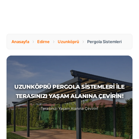
Tüm
Bosnia
Ülkeler
and
Herzegovina
Türkçe
Bulgaria
Canada
›
›
›
Anasayfa
Edirne
Uzunköprü
Pergola Sistemleri
Czech
Netherlands
Republic
UZUNKÖPRÜ PERGOLA SISTEMLERI ILE
Poland
Romania
TERASINIZI YAŞAM ALANINA ÇEVIRIN!
Terasınızı Yaşam Alanına Çevirin!
Switzerland
Turkey
United