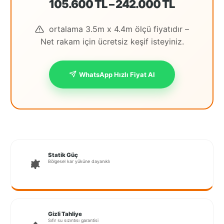
105.600 TL – 242.000 TL
İstanbul
ortalama 3.5m x 4.4m ölçü fiyatıdır –
Anadolu
Net rakam için ücretsiz keşif isteyiniz.
İstanbul
Avrupa
WhatsApp Hızlı Fiyat Al
İzmir
Kırklareli
Kocaeli
Lubrza
Statik Güç
Bölgesel kar yüküne dayanıklı
Manisa
Muğla
Muş
Gizli Tahliye
Sıfır su sızıntısı garantisi