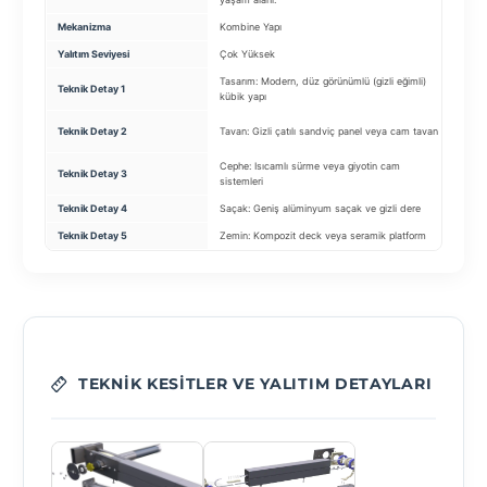
Mekanizma
Kombine Yapı
Sabit
Yalıtım Seviyesi
Çok Yüksek
Yüks
Tasarım: Modern, düz görünümlü (gizli eğimli)
Cam:
Teknik Detay 1
kübik yapı
Camı
Karka
Teknik Detay 2
Tavan: Gizli çatılı sandviç panel veya cam tavan
bağla
Cephe: Isıcamlı sürme veya giyotin cam
Teknik Detay 3
Isı K
sistemleri
Teknik Detay 4
Saçak: Geniş alüminyum saçak ve gizli dere
Su Ta
Teknik Detay 5
Zemin: Kompozit deck veya seramik platform
Renk:
TEKNIK KESITLER VE YALITIM DETAYLARI