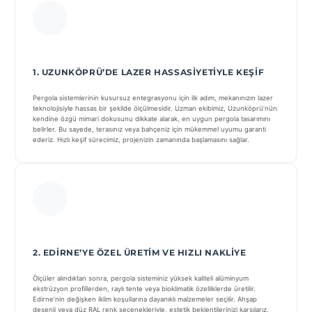
1. UZUNKÖPRÜ’DE LAZER HASSASIYETIYLE KEŞIF
Pergola sistemlerinin kusursuz entegrasyonu için ilk adım, mekanınızın lazer
teknolojisiyle hassas bir şekilde ölçülmesidir. Uzman ekibimiz, Uzunköprü’nün
kendine özgü mimari dokusunu dikkate alarak, en uygun pergola tasarımını
belirler. Bu sayede, terasınız veya bahçeniz için mükemmel uyumu garanti
ederiz. Hızlı keşif sürecimiz, projenizin zamanında başlamasını sağlar.
2. EDIRNE’YE ÖZEL ÜRETIM VE HIZLI NAKLIYE
Ölçüler alındıktan sonra, pergola sisteminiz yüksek kaliteli alüminyum
ekstrüzyon profillerden, raylı tente veya bioklimatik özelliklerde üretilir.
Edirne’nin değişken iklim koşullarına dayanıklı malzemeler seçilir. Ahşap
desenli veya düz RAL renk seçenekleriyle, estetik beklentilerinizi karşılarız.