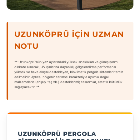
States
UZUNKÖPRÜ İÇIN UZMAN
NOTU
Tüm
Şehirler
** Uzunköprü’nün yaz aylarındaki yüksek sıcaklıkları ve güneş ışınımı
Adana
dikkate alınarak, UV ışınlarına dayanıklı, gölgelendirme performansı
yüksek ve hava akışını destekleyen, bioklimatik pergola sistemleri tercih
edilmelidir. Ayrıca, bölgenin tarımsal karakteriyle uyumlu doğal
Adıyaman
malzemelerle (ahşap, taş vb.) desteklenmiş tasarımlar, estetik bütünlük
sağlayacaktır. **
Afyonkarahisar
Antalya
Aydın
Balıkesir
UZUNKÖPRÜ PERGOLA