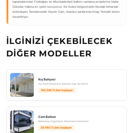
kapamalarından Fıstıkağacı ve Altunizade’deki balkon camlama projelerine kadar
Üsküdar halkına en iyisini sunuyoruz. Kız Kulesi bölgesindeki Nostalji mimariyle
bütünleşen Temizlenebilir Giyotin Cam, İstanbul şartlarında Kolay Temizlik farkını
hissettiriyor.
İLGINIZI ÇEKEBILECEK
DIĞER MODELLER
Kış Bahçesi
Kışı Keyfe Dönüştürün, Bahçeniz Hep Yaz Kalsın!
104.500 TL’den başlayan
Cam Balkon
Balkonunuz Özgürleşsin, Manzaranız Kesilmesin!
26.950 TL’den başlayan