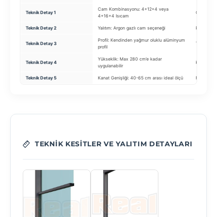
Cam Kombinasyonu: 4+12+4 veya
Teknik Detay 1
Cam Tipi:
4+16+4 Isıcam
Teknik Detay 2
Yalıtım: Argon gazlı cam seçeneği
Profil: 1.
Profil: Kendinden yağmur oluklu alüminyum
Teknik Detay 3
Tekerlek: 
profil
Yükseklik: Max 280 cm’e kadar
Teknik Detay 4
Kilit: Çoc
uygulanabilir
Teknik Detay 5
Kanat Genişliği: 40-65 cm arası ideal ölçü
Fitil: Sara
TEKNIK KESITLER VE YALITIM DETAYLARI