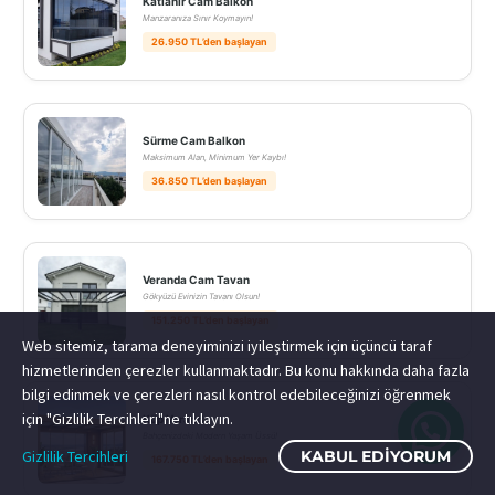
Katlanır Cam Balkon
Manzaranıza Sınır Koymayın!
26.950 TL’den başlayan
Sürme Cam Balkon
Maksimum Alan, Minimum Yer Kaybı!
36.850 TL’den başlayan
Veranda Cam Tavan
Gökyüzü Evinizin Tavanı Olsun!
151.250 TL’den başlayan
Web sitemiz, tarama deneyiminizi iyileştirmek için üçüncü taraf
hizmetlerinden çerezler kullanmaktadır. Bu konu hakkında daha fazla
bilgi edinmek ve çerezleri nasıl kontrol edebileceğinizi öğrenmek
için "Gizlilik Tercihleri"ne tıklayın.
Küp Veranda
Bahçenizdeki Modern Yaşam Üssü!
Gizlilik Tercihleri
KABUL EDIYORUM
167.750 TL’den başlayan