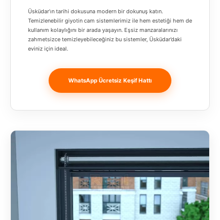
Banja
Üsküdar’ın tarihi dokusuna modern bir dokunuş katın.
Luka
Temizlenebilir giyotin cam sistemlerimiz ile hem estetiği hem de
kullanım kolaylığını bir arada yaşayın. Eşsiz manzaralarınızı
Bingöl
zahmetsizce temizleyebileceğiniz bu sistemler, Üsküdar’daki
eviniz için ideal.
Bitlis
Bosnia and
WhatsApp Ücretsiz Keşif Hattı
Herzegovina
București
Bulgaristan
Bursa
Çanakkale
Çekya
Diyarbakır