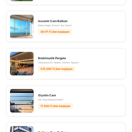
Isıcamlı Cam Balkon
Balkon Değil, Evinizin Yeni Odası!
39.171 TL’den başlayan
Bioklimatik Pergole
Gökyüzünü Siz Yönetin, Konforu Yaşayın!
275.000 TL’den başlayan
Giyotin Cam
Tek Tuşla Manzara Keyfi!
71.500 TL’den başlayan