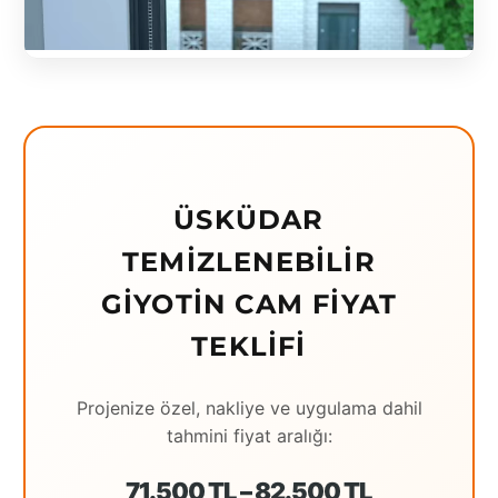
Eching
Edirne
Elazığ
Erzincan
Erzrum
ÜSKÜDAR
TEMIZLENEBILIR
Eskişehir
GIYOTIN CAM FIYAT
Gaziantep
TEKLIFI
Giresun
Hatay
Projenize özel, nakliye ve uygulama dahil
tahmini fiyat aralığı:
Houston
İstanbul
71.500 TL – 82.500 TL