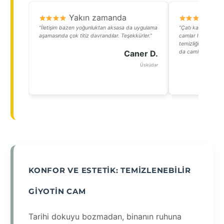
Yakın zamanda
Y
“İletişim bazen yoğunluktan aksasa da uygulama
“Çatı katımdaki te
aşamasında çok titiz davrandılar. Teşekkürler.”
camlar hem manza
temizliği çok prat
Caner D.
da camları kirletse 
Üsküdar
KONFOR VE ESTETIK: TEMIZLENEBILIR
GIYOTIN CAM
Tarihi dokuyu bozmadan, binanın ruhuna