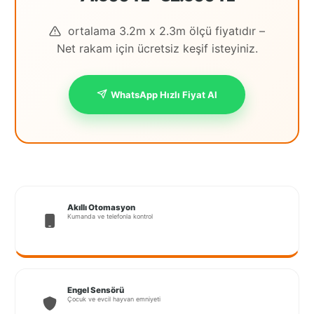
İstanbul
ortalama 3.2m x 2.3m ölçü fiyatıdır –
Anadolu
Net rakam için ücretsiz keşif isteyiniz.
İstanbul
Avrupa
WhatsApp Hızlı Fiyat Al
İzmir
Kırklareli
Kocaeli
Lubrza
Akıllı Otomasyon
Kumanda ve telefonla kontrol
Manisa
Muğla
Muş
Engel Sensörü
Çocuk ve evcil hayvan emniyeti