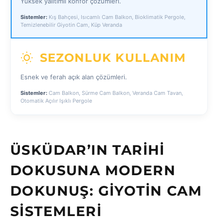
Yüksek yalıtımlı konfor çözümleri.
Sistemler:
Kış Bahçesi, Isıcamlı Cam Balkon, Bioklimatik Pergole,
Temizlenebilir Giyotin Cam, Küp Veranda
SEZONLUK KULLANIM
Esnek ve ferah açık alan çözümleri.
Sistemler:
Cam Balkon, Sürme Cam Balkon, Veranda Cam Tavan,
Otomatik Açılır Işıklı Pergole
ÜSKÜDAR’IN TARIHI
DOKUSUNA MODERN
DOKUNUŞ: GIYOTIN CAM
SISTEMLERI