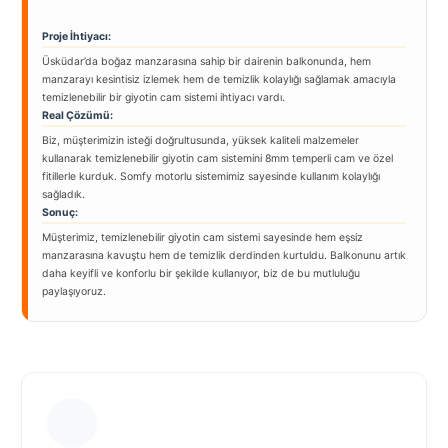
Proje İhtiyacı:
Üsküdar’da boğaz manzarasına sahip bir dairenin balkonunda, hem
manzarayı kesintisiz izlemek hem de temizlik kolaylığı sağlamak amacıyla
temizlenebilir bir giyotin cam sistemi ihtiyacı vardı.
Real Çözümü:
Biz, müşterimizin isteği doğrultusunda, yüksek kaliteli malzemeler
kullanarak temizlenebilir giyotin cam sistemini 8mm temperli cam ve özel
fitillerle kurduk. Somfy motorlu sistemimiz sayesinde kullanım kolaylığı
sağladık.
Sonuç:
Müşterimiz, temizlenebilir giyotin cam sistemi sayesinde hem eşsiz
manzarasına kavuştu hem de temizlik derdinden kurtuldu. Balkonunu artık
daha keyifli ve konforlu bir şekilde kullanıyor, biz de bu mutluluğu
paylaşıyoruz.