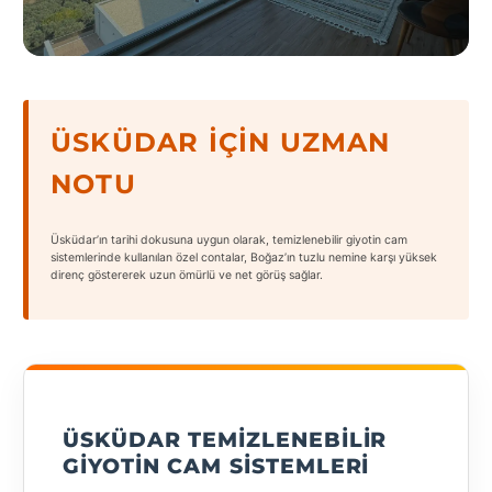
States
ÜSKÜDAR İÇIN UZMAN
Tüm
NOTU
Şehirler
Adana
Üsküdar’ın tarihi dokusuna uygun olarak, temizlenebilir giyotin cam
sistemlerinde kullanılan özel contalar, Boğaz’ın tuzlu nemine karşı yüksek
direnç göstererek uzun ömürlü ve net görüş sağlar.
Adıyaman
Afyonkarahisar
Antalya
Aydın
ÜSKÜDAR TEMIZLENEBILIR
Balıkesir
GIYOTIN CAM SISTEMLERI