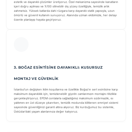
estetik ve dayanıklı çözümler üretiyoruz. Özel mekanizma sayesinde kanatların
içeri doğru açılması ve %100 silinebilir dış yüzey özelliğiyle, temizlik artık
zahmetsiz. Yüksek katlarda dahi rüzgara karşı dayanıklı statik yapısıyla, uzun
ömürlü ve güvenli kullanım sunuyoruz. Alanında uzman ekibimizle, her detayı
özenle planlayıp hayata geçiriyoruz.
3. BOĞAZ ESINTISINE DAYANIKLI: KUSURSUZ
MONTAJ VE GÜVENLIK
İstanbul’un değişken iklim koşullarına ve özellikle Boğaz’ın sert esintisine karşı
maksimum dayanıklılık için, temizlenebilir giyotin camlarımızın montajını titizlikle
gerçekleştiriyoruz. EPDM contalarla sağladığımız maksimum sızdırmazlık, ısı
yalıtımını en üst düzeye çıkarırken, temizlik modunda kilitlenen emniyet sistemi
sayesinde güvenliğinizi garanti altına alıyoruz. Biz kurduğumuz bu sistemle,
Üsküdar’daki yaşam alanlarınıza değer katıyoruz.