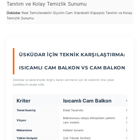
Tanıtım ve Kolay Temizlik Sunumu
Ka
Üsküdar
Real Temizlenebilir Giyotin Cam (Hareketli Küpeşte) Tanıtım ve Kolay
Üsk
SEÇ
Temizlik Sunumu
Man
ÜSKÜDAR İÇIN TEKNIK KARŞILAŞTIRMA:
ISICAMLI CAM BALKON VS CAM BALKON
Üsküdar projelerinizde doğru kararı vermeniz için iki sistemin öne çıkan
özelliklerini analiz ettik.
Kriter
Isıcamlı Cam Balkon
Cam 
Temel Avantaj
Enerji Tasarrufu
Ekstra Ala
Balkonunuzu odaya dönüştüren yalıtımlı
Balkonunu
Vizyon
cam sistemi.
kapama si
Mekanizma
Katlanır Isıcamlı
Katlanır K
Yalıtım Seviyesi
Çok Yüksek (Isı/Ses)
Standart (