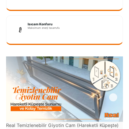
Port
Coquitlam
Rize
Isıcam Konforu
Maksimum enerji tasarrufu
Sakarya
Sarajevo
Sivas
switzerland
Tilburg
Van
Yalova
Real Temizlenebilir Giyotin Cam (Hareketli Küpeşte)
Re
VAZGEÇ