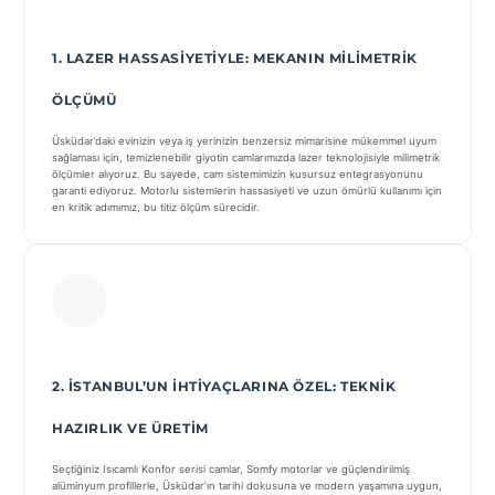
1. LAZER HASSASIYETIYLE: MEKANIN MILIMETRIK
ÖLÇÜMÜ
Üsküdar’daki evinizin veya iş yerinizin benzersiz mimarisine mükemmel uyum
sağlaması için, temizlenebilir giyotin camlarımızda lazer teknolojisiyle milimetrik
ölçümler alıyoruz. Bu sayede, cam sistemimizin kusursuz entegrasyonunu
garanti ediyoruz. Motorlu sistemlerin hassasiyeti ve uzun ömürlü kullanımı için
en kritik adımımız, bu titiz ölçüm sürecidir.
2. İSTANBUL’UN İHTIYAÇLARINA ÖZEL: TEKNIK
HAZIRLIK VE ÜRETIM
Seçtiğiniz Isıcamlı Konfor serisi camlar, Somfy motorlar ve güçlendirilmiş
alüminyum profillerle, Üsküdar’ın tarihi dokusuna ve modern yaşamına uygun,