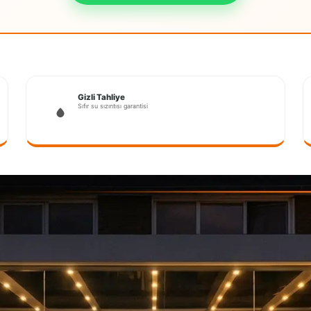
Gizli Tahliye
Sıfır su sızıntısı garantisi