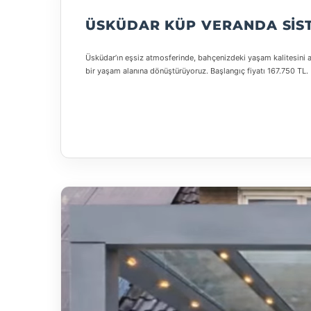
ÜSKÜDAR KÜP VERANDA SIS
Üsküdar’ın eşsiz atmosferinde, bahçenizdeki yaşam kalitesini ar
bir yaşam alanına dönüştürüyoruz. Başlangıç fiyatı 167.750 TL.