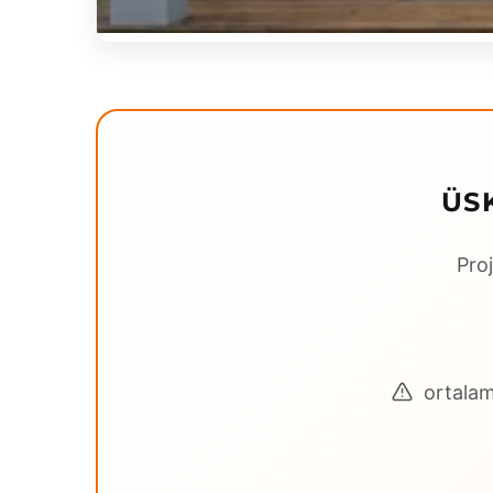
ÜS
Proj
ortalama