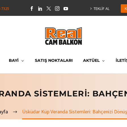
6 7325
TEKLİF AL
K
BAYİ
SATIŞ NOKTALARI
AKTÜEL
İLETİ
RANDA SISTEMLERI: BAHÇE
ayfa
Üsküdar Küp Veranda Sistemleri: Bahçenizi Dönü