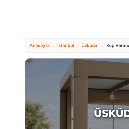
›
›
›
Anasayfa
İstanbul
Üsküdar
Küp Veran
ÜSKÜD