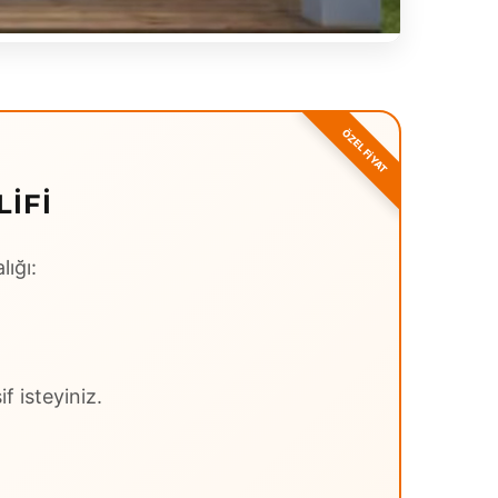
IFI
lığı:
f isteyiniz.