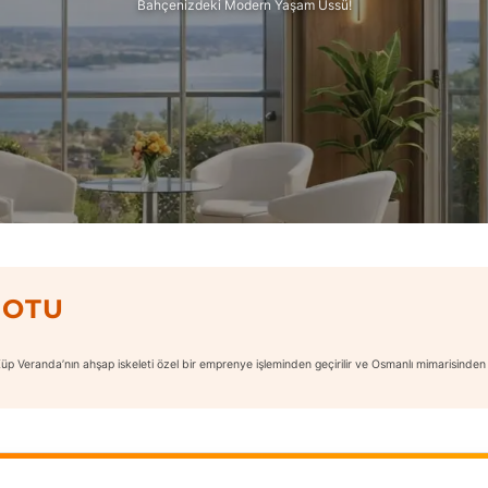
Bahçenizdeki Modern Yaşam Üssü!
NOTU
p Veranda’nın ahşap iskeleti özel bir emprenye işleminden geçirilir ve Osmanlı mimarisinden ilh