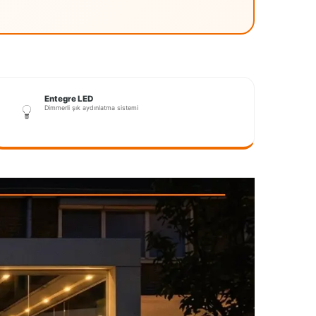
Entegre LED
Dimmerli şık aydınlatma sistemi