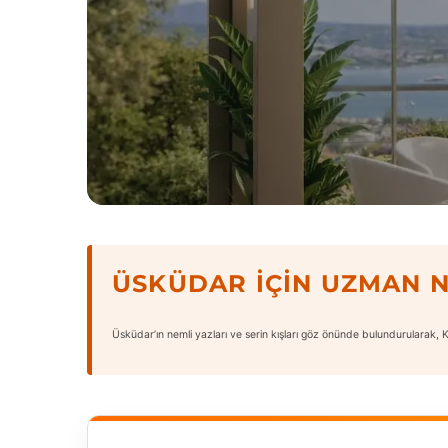
ÜSKÜDAR İÇIN UZMAN 
Üsküdar’ın nemli yazları ve serin kışları göz önünde bulundurularak, Kü