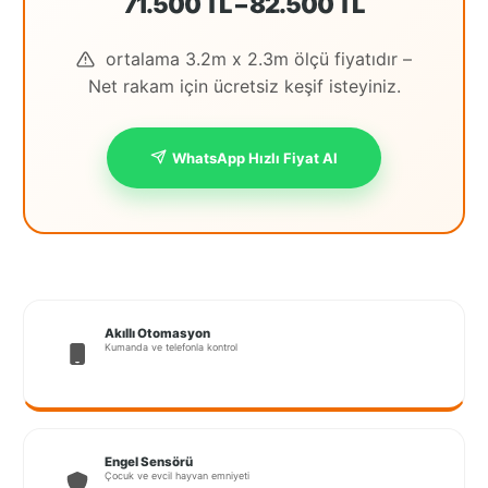
71.500 TL – 82.500 TL
İstanbul
ortalama 3.2m x 2.3m ölçü fiyatıdır –
Anadolu
Net rakam için ücretsiz keşif isteyiniz.
İstanbul
Avrupa
WhatsApp Hızlı Fiyat Al
İzmir
Kırklareli
Kocaeli
Lubrza
Akıllı Otomasyon
Kumanda ve telefonla kontrol
Manisa
Muğla
Muş
Engel Sensörü
Çocuk ve evcil hayvan emniyeti