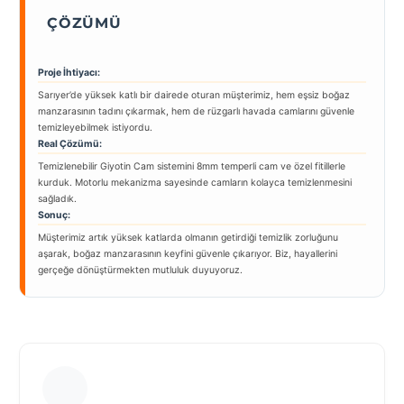
ÇÖZÜMÜ
Proje İhtiyacı:
Sarıyer’de yüksek katlı bir dairede oturan müşterimiz, hem eşsiz boğaz
manzarasının tadını çıkarmak, hem de rüzgarlı havada camlarını güvenle
temizleyebilmek istiyordu.
Real Çözümü:
Temizlenebilir Giyotin Cam sistemini 8mm temperli cam ve özel fitillerle
kurduk. Motorlu mekanizma sayesinde camların kolayca temizlenmesini
sağladık.
Sonuç:
Müşterimiz artık yüksek katlarda olmanın getirdiği temizlik zorluğunu
aşarak, boğaz manzarasının keyfini güvenle çıkarıyor. Biz, hayallerini
gerçeğe dönüştürmekten mutluluk duyuyoruz.