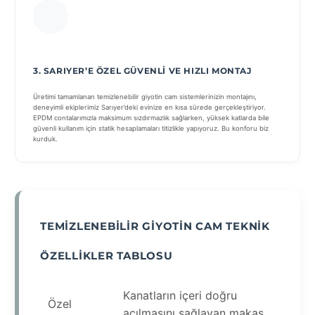
3. SARIYER’E ÖZEL GÜVENLI VE HIZLI MONTAJ
Üretimi tamamlanan temizlenebilir giyotin cam sistemlerinizin montajını,
deneyimli ekiplerimiz Sarıyer’deki evinize en kısa sürede gerçekleştiriyor.
EPDM contalarımızla maksimum sızdırmazlık sağlarken, yüksek katlarda bile
güvenli kullanım için statik hesaplamaları titizlikle yapıyoruz. Bu konforu biz
kurduk.
TEMIZLENEBILIR GIYOTIN CAM TEKNIK
ÖZELLIKLER TABLOSU
Kanatların içeri doğru
Özel
açılmasını sağlayan makas