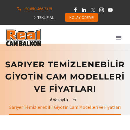
+90 850 466 7325
0
113
TEKLİF AL
KOLAY ÖDEME
Hepsini
Göster
SARIYER TEMIZLENEBILIR
GIYOTIN CAM MODELLERI
VE FIYATLARI
Anasayfa
Sarıyer Temizlenebilir Giyotin Cam Modelleri ve Fiyatları