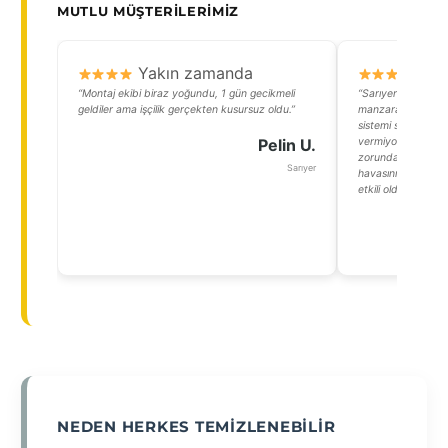
MUTLU MÜŞTERILERIMIZ
Yakın zamanda
Y
“Montaj ekibi biraz yoğundu, 1 gün gecikmeli
“Sarıyerdeki yalı 
geldiler ama işçilik gerçekten kusursuz oldu.”
manzarası benim iç
sistemi sayesind
Pelin U.
vermiyorum hem d
zorunda kalmıyorum
Sarıyer
havasının camları 
etkili olduğunu söyl
NEDEN HERKES TEMIZLENEBILIR