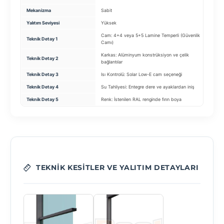
Mekanizma
Sabit
Ger
Yalıtım Seviyesi
Yüksek
Aşı
Cam: 4+4 veya 5+5 Lamine Temperli (Güvenlik
Teknik Detay 1
Uy
Camı)
Karkas: Alüminyum konstrüksiyon ve çelik
Teknik Detay 2
Mek
bağlantılar
Teknik Detay 3
Isı Kontrolü: Solar Low-E cam seçeneği
Kum
Teknik Detay 4
Su Tahliyesi: Entegre dere ve ayaklardan iniş
Mot
Teknik Detay 5
Renk: İstenilen RAL renginde fırın boya
Mon
TEKNIK KESITLER VE YALITIM DETAYLARI