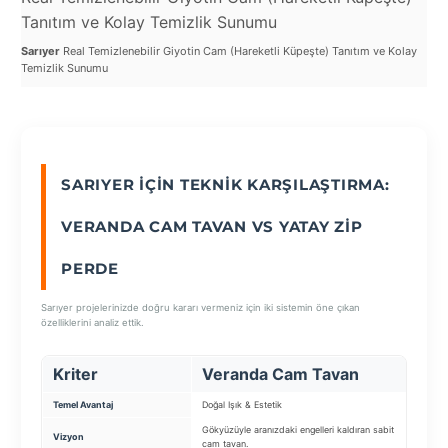
Tanıtım ve Kolay Temizlik Sunumu
Ka
Sarıyer
Real Temizlenebilir Giyotin Cam (Hareketli Küpeşte) Tanıtım ve Kolay
Sar
SEÇ
Temizlik Sunumu
Man
SARIYER İÇIN TEKNIK KARŞILAŞTIRMA:
VERANDA CAM TAVAN VS YATAY ZIP
PERDE
Sarıyer projelerinizde doğru kararı vermeniz için iki sistemin öne çıkan
özelliklerini analiz ettik.
Kriter
Veranda Cam Tavan
Y
Temel Avantaj
Doğal Işık & Estetik
Ser
Gökyüzüyle aranızdaki engelleri kaldıran sabit
Cam
Vizyon
cam tavan.
sis