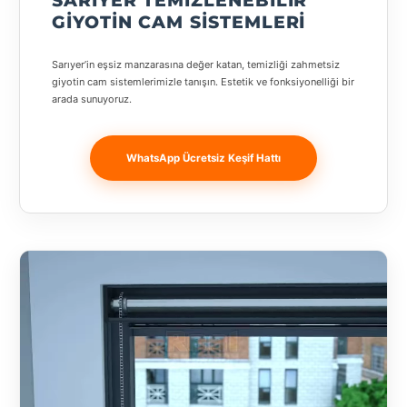
SARIYER TEMIZLENEBILIR
Banja
GIYOTIN CAM SISTEMLERI
Luka
Sarıyer’in eşsiz manzarasına değer katan, temizliği zahmetsiz
Bingöl
giyotin cam sistemlerimizle tanışın. Estetik ve fonksiyonelliği bir
arada sunuyoruz.
Bitlis
Bosnia and
WhatsApp Ücretsiz Keşif Hattı
Herzegovina
București
Bulgaristan
Bursa
Çanakkale
Çekya
Diyarbakır