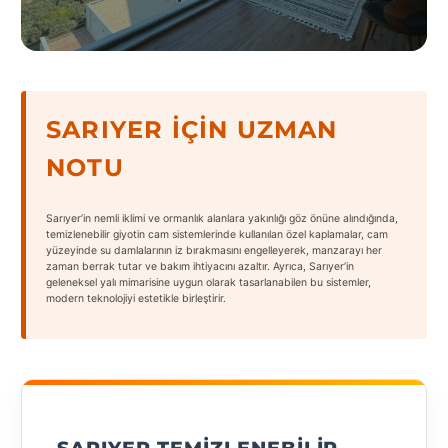
States
SARIYER İÇIN UZMAN
Tüm
NOTU
Şehirler
Adana
Sarıyer’in nemli iklimi ve ormanlık alanlara yakınlığı göz önüne alındığında,
temizlenebilir giyotin cam sistemlerinde kullanılan özel kaplamalar, cam
yüzeyinde su damlalarının iz bırakmasını engelleyerek, manzarayı her
Adıyaman
zaman berrak tutar ve bakım ihtiyacını azaltır. Ayrıca, Sarıyer’in
geleneksel yalı mimarisine uygun olarak tasarlanabilen bu sistemler,
Afyonkarahisar
modern teknolojiyi estetikle birleştirir.
Antalya
Aydın
Balıkesir