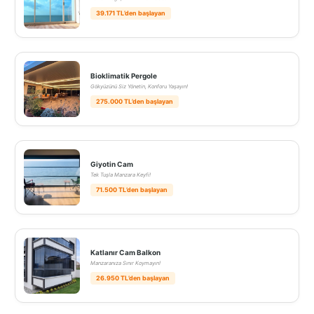
39.171 TL’den başlayan
Bioklimatik Pergole
Gökyüzünü Siz Yönetin, Konforu Yaşayın!
275.000 TL’den başlayan
Giyotin Cam
Tek Tuşla Manzara Keyfi!
71.500 TL’den başlayan
Katlanır Cam Balkon
Manzaranıza Sınır Koymayın!
26.950 TL’den başlayan