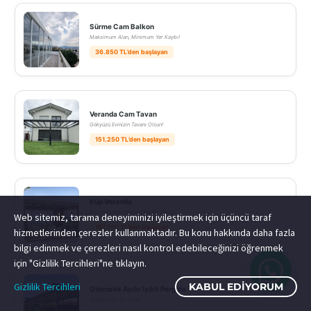
Sürme Cam Balkon
Maksimum Alan, Minimum Yer Kaybı!
36.850 TL’den başlayan
Veranda Cam Tavan
Gökyüzü Evinizin Tavanı Olsun!
151.250 TL’den başlayan
Küp Veranda
Bahçenizdeki Modern Yaşam Üssü!
Web sitemiz, tarama deneyiminizi iyileştirmek için üçüncü taraf
167.750 TL’den başlayan
hizmetlerinden çerezler kullanmaktadır. Bu konu hakkında daha fazla
bilgi edinmek ve çerezleri nasıl kontrol edebileceğinizi öğrenmek
için "Gizlilik Tercihleri"ne tıklayın.
Gizlilik Tercihleri
KABUL EDIYORUM
Otomatik Açılır Işıklı Pergole
Gölgenin En Şık Hali!