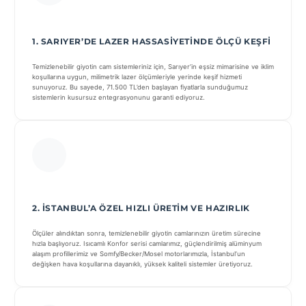
1. SARIYER’DE LAZER HASSASIYETINDE ÖLÇÜ KEŞFI
Temizlenebilir giyotin cam sistemleriniz için, Sarıyer’in eşsiz mimarisine ve iklim
koşullarına uygun, milimetrik lazer ölçümleriyle yerinde keşif hizmeti
sunuyoruz. Bu sayede, 71.500 TL’den başlayan fiyatlarla sunduğumuz
sistemlerin kusursuz entegrasyonunu garanti ediyoruz.
2. İSTANBUL’A ÖZEL HIZLI ÜRETIM VE HAZIRLIK
Ölçüler alındıktan sonra, temizlenebilir giyotin camlarınızın üretim sürecine
hızla başlıyoruz. Isıcamlı Konfor serisi camlarımız, güçlendirilmiş alüminyum
alaşım profillerimiz ve Somfy/Becker/Mosel motorlarımızla, İstanbul’un
değişken hava koşullarına dayanıklı, yüksek kaliteli sistemler üretiyoruz.