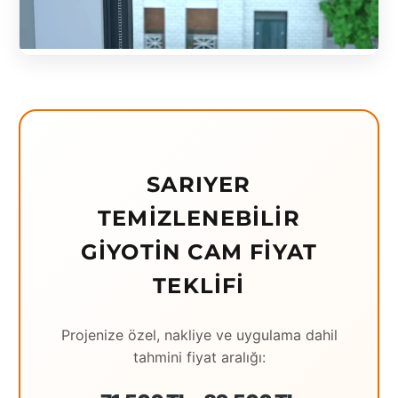
Eching
Edirne
Elazığ
Erzincan
Erzrum
SARIYER
Eskişehir
TEMIZLENEBILIR
Gaziantep
GIYOTIN CAM FIYAT
Giresun
TEKLIFI
Hatay
Projenize özel, nakliye ve uygulama dahil
Houston
tahmini fiyat aralığı:
İstanbul