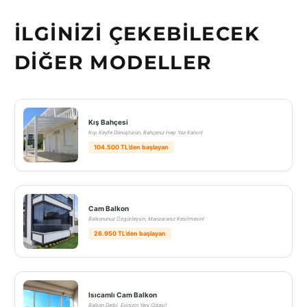
İLGINIZI ÇEKEBILECEK
DIĞER MODELLER
Kış Bahçesi
Kışı Keyfe Dönüştürün, Bahçeniz Hep Yaz Kalsın!
104.500 TL’den başlayan
Cam Balkon
Balkonunuz Özgürleşsin, Manzaranız Kesilmesin!
26.950 TL’den başlayan
Isıcamlı Cam Balkon
Balkon Değil, Evinizin Yeni Odası!