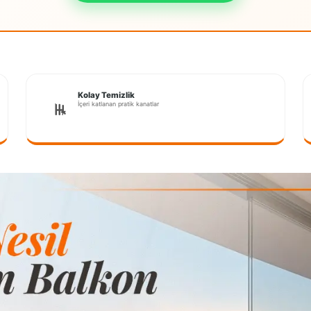
Kolay Temizlik
İçeri katlanan pratik kanatlar