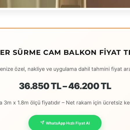
ER SÜRME CAM BALKON FIYAT T
enize özel, nakliye ve uygulama dahil tahmini fiyat ara
36.850 TL – 46.200 TL
 3m x 1.8m ölçü fiyatıdır – Net rakam için ücretsiz keş
WhatsApp Hızlı Fiyat Al