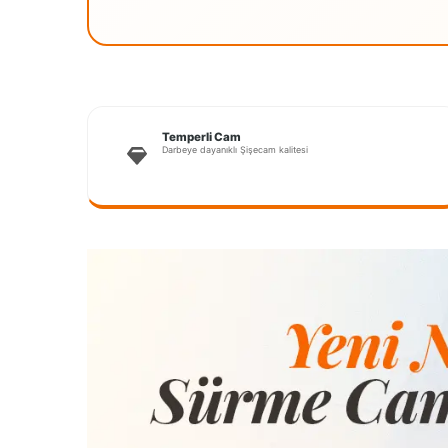
Temperli Cam
Darbeye dayanıklı Şişecam kalitesi