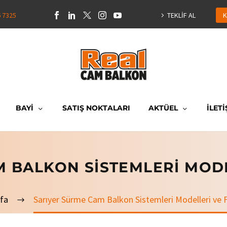
6 7325
TEKLİF AL
K
BAYİ
SATIŞ NOKTALARI
AKTÜEL
İLETİ
 BALKON SISTEMLERI MODE
fa
Sarıyer Sürme Cam Balkon Sistemleri Modelleri ve F