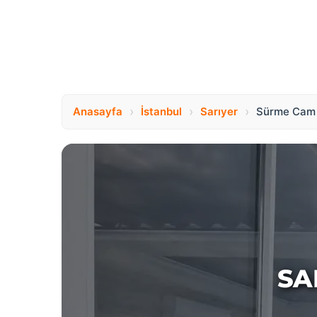
›
›
›
Anasayfa
İstanbul
Sarıyer
Sürme Cam 
SA