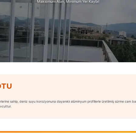
Maksimum Alan, Minimum Yer Kaybı!
OTU
rlerine sahip, deniz suyu korozyonuna dayanıklı alüminyum profillerle üretilmiş sürme cam ba
vcuttur.