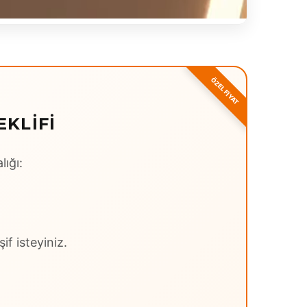
EKLIFI
lığı:
if isteyiniz.