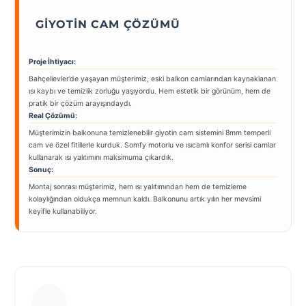
GIYOTIN CAM ÇÖZÜMÜ
Proje İhtiyacı:
Bahçelievler’de yaşayan müşterimiz, eski balkon camlarından kaynaklanan
ısı kaybı ve temizlik zorluğu yaşıyordu. Hem estetik bir görünüm, hem de
pratik bir çözüm arayışındaydı.
Real Çözümü:
Müşterimizin balkonuna temizlenebilir giyotin cam sistemini 8mm temperli
cam ve özel fitillerle kurduk. Somfy motorlu ve ısıcamlı konfor serisi camlar
kullanarak ısı yalıtımını maksimuma çıkardık.
Sonuç:
Montaj sonrası müşterimiz, hem ısı yalıtımından hem de temizleme
kolaylığından oldukça memnun kaldı. Balkonunu artık yılın her mevsimi
keyifle kullanabiliyor.