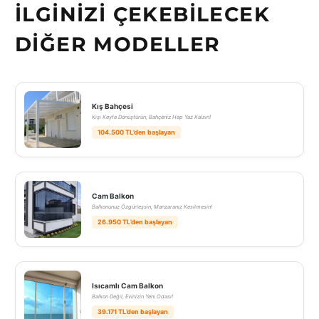
İLGINIZI ÇEKEBILECEK
DIĞER MODELLER
Kış Bahçesi
Kışı Keyfe Dönüştürün, Bahçeniz Hep Yaz Kalsın!
104.500 TL’den başlayan
Cam Balkon
Balkonunuz Özgürleşsin, Manzaranız Kesilmesin!
26.950 TL’den başlayan
Isıcamlı Cam Balkon
Balkon Değil, Evinizin Yeni Odası!
39.171 TL’den başlayan