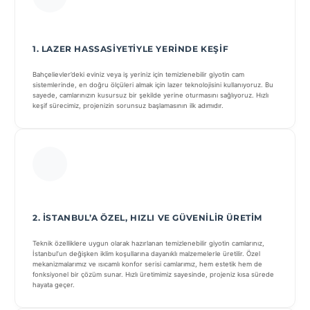
1. LAZER HASSASIYETIYLE YERINDE KEŞIF
Bahçelievler’deki eviniz veya iş yeriniz için temizlenebilir giyotin cam
sistemlerinde, en doğru ölçüleri almak için lazer teknolojisini kullanıyoruz. Bu
sayede, camlarınızın kusursuz bir şekilde yerine oturmasını sağlıyoruz. Hızlı
keşif sürecimiz, projenizin sorunsuz başlamasının ilk adımıdır.
2. İSTANBUL’A ÖZEL, HIZLI VE GÜVENILIR ÜRETIM
Teknik özelliklere uygun olarak hazırlanan temizlenebilir giyotin camlarınız,
İstanbul’un değişken iklim koşullarına dayanıklı malzemelerle üretilir. Özel
mekanizmalarımız ve ısıcamlı konfor serisi camlarımız, hem estetik hem de
fonksiyonel bir çözüm sunar. Hızlı üretimimiz sayesinde, projeniz kısa sürede
hayata geçer.