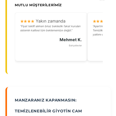
MUTLU MÜŞTERILERIMIZ
Yakın zamanda
Y
“Fiyat teklifi alırken biraz bekledik fakat kurulan
“Apartmanımızın dı
sistemin kalitesi tüm beklememize değdi.”
Temizlik maliyetler
yalıtımı da eskisin
Mehmet K.
Bahçelievler
MANZARANIZ KAPANMASIN:
TEMIZLENEBILIR GIYOTIN CAM