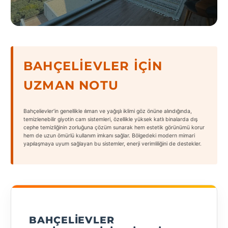
States
BAHÇELIEVLER İÇIN
Tüm
UZMAN NOTU
Şehirler
Adana
Bahçelievler’in genellikle ılıman ve yağışlı iklimi göz önüne alındığında,
temizlenebilir giyotin cam sistemleri, özellikle yüksek katlı binalarda dış
cephe temizliğinin zorluğuna çözüm sunarak hem estetik görünümü korur
Adıyaman
hem de uzun ömürlü kullanım imkanı sağlar. Bölgedeki modern mimari
yapılaşmaya uyum sağlayan bu sistemler, enerji verimliliğini de destekler.
Afyonkarahisar
Antalya
Aydın
Balıkesir
BAHÇELIEVLER