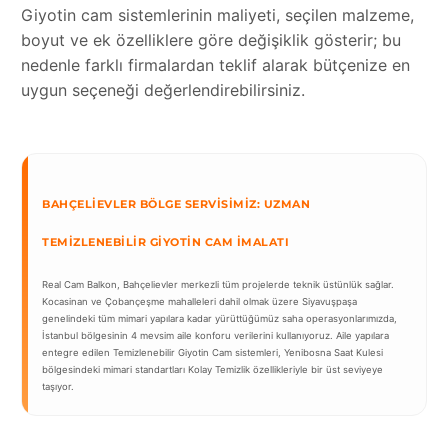
Giyotin cam sistemlerinin maliyeti, seçilen malzeme,
boyut ve ek özelliklere göre değişiklik gösterir; bu
nedenle farklı firmalardan teklif alarak bütçenize en
uygun seçeneği değerlendirebilirsiniz.
BAHÇELIEVLER BÖLGE SERVISIMIZ: UZMAN
TEMIZLENEBILIR GIYOTIN CAM İMALATI
Real Cam Balkon, Bahçelievler merkezli tüm projelerde teknik üstünlük sağlar.
Kocasinan ve Çobançeşme mahalleleri dahil olmak üzere Siyavuşpaşa
genelindeki tüm mimari yapılara kadar yürüttüğümüz saha operasyonlarımızda,
İstanbul bölgesinin 4 mevsim aile konforu verilerini kullanıyoruz. Aile yapılara
entegre edilen Temizlenebilir Giyotin Cam sistemleri, Yenibosna Saat Kulesi
bölgesindeki mimari standartları Kolay Temizlik özellikleriyle bir üst seviyeye
taşıyor.