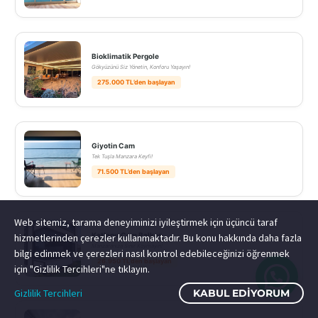
Bioklimatik Pergole
Gökyüzünü Siz Yönetin, Konforu Yaşayın!
275.000 TL’den başlayan
Giyotin Cam
Tek Tuşla Manzara Keyfi!
71.500 TL’den başlayan
Web sitemiz, tarama deneyiminizi iyileştirmek için üçüncü taraf
Katlanır Cam Balkon
hizmetlerinden çerezler kullanmaktadır. Bu konu hakkında daha fazla
Manzaranıza Sınır Koymayın!
bilgi edinmek ve çerezleri nasıl kontrol edebileceğinizi öğrenmek
26.950 TL’den başlayan
için "Gizlilik Tercihleri"ne tıklayın.
Gizlilik Tercihleri
KABUL EDIYORUM