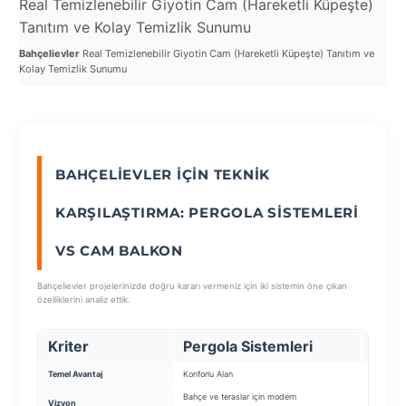
Real Temizlenebilir Giyotin Cam (Hareketli Küpeşte)
Re
Tanıtım ve Kolay Temizlik Sunumu
Ka
SEÇ
Bahçelievler
Real Temizlenebilir Giyotin Cam (Hareketli Küpeşte) Tanıtım ve
Bah
Kolay Temizlik Sunumu
Pan
BAHÇELIEVLER İÇIN TEKNIK
KARŞILAŞTIRMA: PERGOLA SISTEMLERI
VS CAM BALKON
Bahçelievler projelerinizde doğru kararı vermeniz için iki sistemin öne çıkan
özelliklerini analiz ettik.
Kriter
Pergola Sistemleri
Cam 
Temel Avantaj
Konforlu Alan
Ekstra Al
Bahçe ve teraslar için modern
Balkonunu
Vizyon