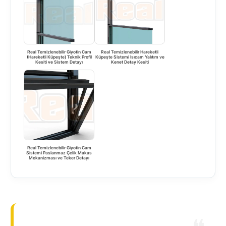
Real Temizlenebilir Giyotin Cam
Real Temizlenebilir Hareketli
(Hareketli Küpeşte) Teknik Profil
Küpeşte Sistemi Isıcam Yalıtım ve
Kesiti ve Sistem Detayı
Kenet Detay Kesiti
Real Temizlenebilir Giyotin Cam
Sistemi Paslanmaz Çelik Makas
Mekanizması ve Teker Detayı