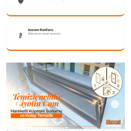
Port
Coquitlam
Rize
Isıcam Konforu
Sakarya
Maksimum enerji tasarrufu
Sarajevo
Sivas
switzerland
Tilburg
Van
Yalova
VAZGEÇ