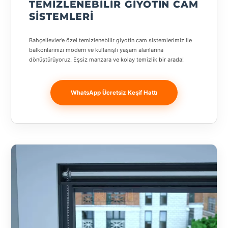
TEMIZLENEBILIR GIYOTIN CAM
Banja
SISTEMLERI
Luka
Bingöl
Bahçelievler’e özel temizlenebilir giyotin cam sistemlerimiz ile
balkonlarınızı modern ve kullanışlı yaşam alanlarına
dönüştürüyoruz. Eşsiz manzara ve kolay temizlik bir arada!
Bitlis
Bosnia and
WhatsApp Ücretsiz Keşif Hattı
Herzegovina
București
Bulgaristan
Bursa
Çanakkale
Çekya
Diyarbakır