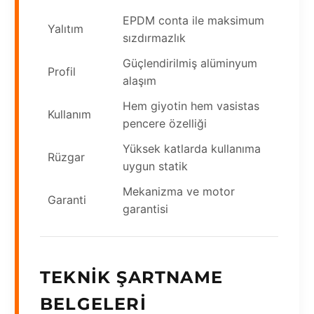
EPDM conta ile maksimum
Yalıtım
sızdırmazlık
Güçlendirilmiş alüminyum
Profil
alaşım
Hem giyotin hem vasistas
Kullanım
pencere özelliği
Yüksek katlarda kullanıma
Rüzgar
uygun statik
Mekanizma ve motor
Garanti
garantisi
TEKNIK ŞARTNAME
BELGELERI