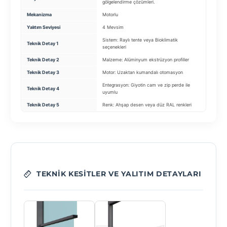
gölgelendirme çözümleri.
kapama s
Mekanizma
Motorlu
Katlanır 
Yalıtım Seviyesi
4 Mevsim
Standart 
Sistem: Raylı tente veya Bioklimatik
Teknik Detay 1
Cam Tipi
seçenekleri
Teknik Detay 2
Malzeme: Alüminyum ekstrüzyon profiller
Profil: 1
Teknik Detay 3
Motor: Uzaktan kumandalı otomasyon
Tekerlek:
Entegrasyon: Giyotin cam ve zip perde ile
Teknik Detay 4
Kilit: Ço
uyumlu
Teknik Detay 5
Renk: Ahşap desen veya düz RAL renkleri
Fitil: Sar
TEKNIK KESITLER VE YALITIM DETAYLARI