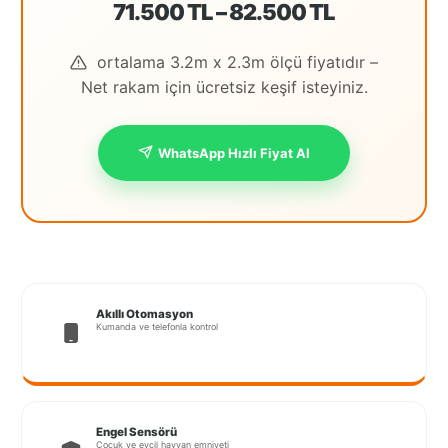
71.500 TL – 82.500 TL
İstanbul
Anadolu
ortalama 3.2m x 2.3m ölçü fiyatıdır –
Net rakam için ücretsiz keşif isteyiniz.
İstanbul
Avrupa
WhatsApp Hızlı Fiyat Al
İzmir
Kırklareli
Kocaeli
Lubrza
Akıllı Otomasyon
Kumanda ve telefonla kontrol
Manisa
Muğla
Muş
Engel Sensörü
Çocuk ve evcil hayvan emniyeti