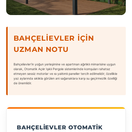
States
BAHÇELIEVLER İÇIN
Tüm
UZMAN NOTU
Şehirler
Adana
Bahçelievler’in yoğun yerleşimine ve apartman ağırlıklı mimarisine uygun
olarak, Otomatik Açılır Işıklı Pergole sistemlerinde komşuları rahatsız
etmeyen sessiz motorlar ve ısı yalıtımlı paneller tercih edilmelidir; özellikle
Adıyaman
yaz aylarında sıklıkla görülen ani sağanaklara karşı su geçirmezlik özelliği
de önemlidir.
Afyonkarahisar
Antalya
Aydın
Balıkesir
BAHÇELIEVLER OTOMATIK