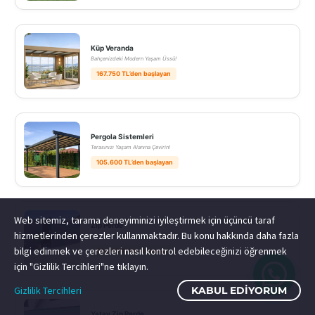
Küp Veranda
Bahçenizdeki Modern Yaşam Üssü!
167.750 TL’den başlayan
Pergola Sistemleri
Terasınızı Yaşam Alanına Çevirin!
105.600 TL’den başlayan
Web sitemiz, tarama deneyiminizi iyileştirmek için üçüncü taraf
Zip Perde
hizmetlerinden çerezler kullanmaktadır. Bu konu hakkında daha fazla
Rüzgar ve Güneşe Tam Kalkan!
bilgi edinmek ve çerezleri nasıl kontrol edebileceğinizi öğrenmek
39.600 TL’den başlayan
için "Gizlilik Tercihleri"ne tıklayın.
Gizlilik Tercihleri
KABUL EDIYORUM
Yatay Zip Perde