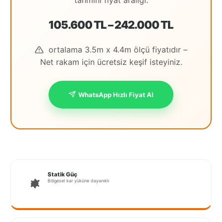
tahmini fiyat aralığı:
İstanbul
105.600 TL – 242.000 TL
Anadolu
İstanbul
ortalama 3.5m x 4.4m ölçü fiyatıdır –
Net rakam için ücretsiz keşif isteyiniz.
Avrupa
İzmir
WhatsApp Hızlı Fiyat Al
Kırklareli
Kocaeli
Lubrza
Manisa
Statik Güç
Bölgesel kar yüküne dayanıklı
Muğla
Muş