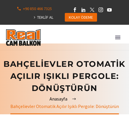
+90 850 466 7325
0
113
TEKLİF AL
KOLAY ÖDEME
Hepsini
Göster
BAHÇELIEVLER OTOMATIK
AÇILIR IŞIKLI PERGOLE:
DÖNÜŞTÜRÜN
Anasayfa
Bahçelievler Otomatik Açılır Işıklı Pergole: Dönüştürün