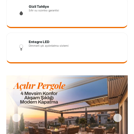
Port
Gizli Tahliye
Coquitlam
Sıfır su sızıntısı garantisi
Rize
Sakarya
Entegre LED
Dimmerli şık aydınlatma sistemi
Sarajevo
Sivas
switzerland
Tilburg
Van
Yalova
VAZGEÇ