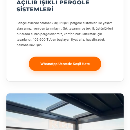
AÇILIR IŞIKLI PERGOLE
Banja
SISTEMLERI
Luka
Bingöl
Bahçelievler’de otomatik açılır ışıklı pergole sistemleri ile yaşam
alanlarınızı yeniden tanımlayın. Şık tasarımı ve teknik üstünlükleri
bir arada sunan pergolelerimiz, konforunuzu artırmak için
Bitlis
tasarlandı. 105.600 TL’den başlayan fiyatlarla, hayalinizdeki
balkona kavuşun.
Bosnia and
Herzegovina
WhatsApp Ücretsiz Keşif Hattı
București
Bulgaristan
Bursa
Çanakkale
Çekya
Diyarbakır