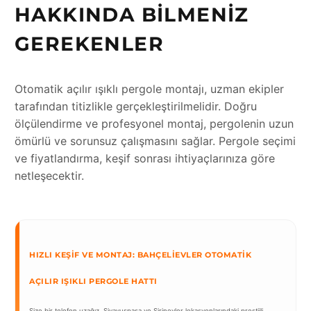
HAKKINDA BILMENIZ
GEREKENLER
Otomatik açılır ışıklı pergole montajı, uzman ekipler
tarafından titizlikle gerçekleştirilmelidir. Doğru
ölçülendirme ve profesyonel montaj, pergolenin uzun
ömürlü ve sorunsuz çalışmasını sağlar. Pergole seçimi
ve fiyatlandırma, keşif sonrası ihtiyaçlarınıza göre
netleşecektir.
HIZLI KEŞIF VE MONTAJ: BAHÇELIEVLER OTOMATIK
AÇILIR IŞIKLI PERGOLE HATTI
Size bir telefon uzağız. Siyavuşpaşa ve Şirinevler lokasyonlarındaki prestijli