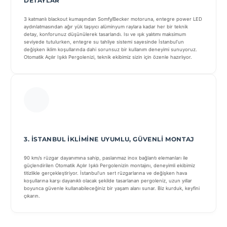
DETAYLAR
3 katmanlı blackout kumaşından Somfy/Becker motoruna, entegre power LED
aydınlatmasından ağır yük taşıyıcı alüminyum raylara kadar her bir teknik
detay, konforunuz düşünülerek tasarlandı. Isı ve ışık yalıtımı maksimum
seviyede tutulurken, entegre su tahliye sistemi sayesinde İstanbul’un
değişken iklim koşullarında dahi sorunsuz bir kullanım deneyimi sunuyoruz.
Otomatik Açılır Işıklı Pergolenizi, teknik ekibimiz sizin için özenle hazırlıyor.
3. İSTANBUL İKLIMINE UYUMLU, GÜVENLI MONTAJ
90 km/s rüzgar dayanımına sahip, paslanmaz inox bağlantı elemanları ile
güçlendirilen Otomatik Açılır Işıklı Pergolenizin montajını, deneyimli ekibimiz
titizlikle gerçekleştiriyor. İstanbul’un sert rüzgarlarına ve değişken hava
koşullarına karşı dayanıklı olacak şekilde tasarlanan pergoleniz, uzun yıllar
boyunca güvenle kullanabileceğiniz bir yaşam alanı sunar. Biz kurduk, keyfini
çıkarın.