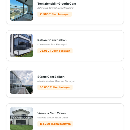
Temizlenebilir Giyotin Cam
Zahmetsiz Temizlik, Eşsiz Manzara!
71.500 TL’den başlayan
Katlanır Cam Balkon
Manzaranıza Sınır Koymayın!
26.950 TL’den başlayan
Sürme Cam Balkon
Maksimum Alan, Minimum Yer Kaybı!
36.850 TL’den başlayan
Veranda Cam Tavan
Gökyüzü Evinizin Tavanı Olsun!
151.250 TL’den başlayan