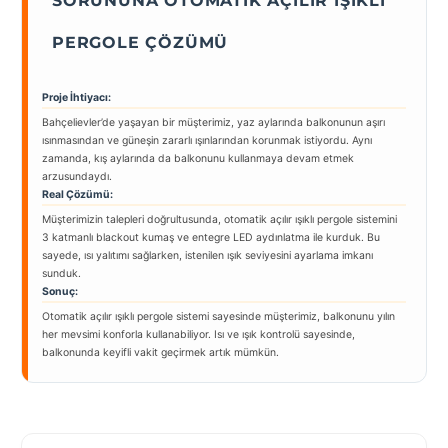
SORUNUNA OTOMATIK AÇILIR IŞIKLI
PERGOLE ÇÖZÜMÜ
Proje İhtiyacı:
Bahçelievler’de yaşayan bir müşterimiz, yaz aylarında balkonunun aşırı
ısınmasından ve güneşin zararlı ışınlarından korunmak istiyordu. Aynı
zamanda, kış aylarında da balkonunu kullanmaya devam etmek
arzusundaydı.
Real Çözümü:
Müşterimizin talepleri doğrultusunda, otomatik açılır ışıklı pergole sistemini
3 katmanlı blackout kumaş ve entegre LED aydınlatma ile kurduk. Bu
sayede, ısı yalıtımı sağlarken, istenilen ışık seviyesini ayarlama imkanı
sunduk.
Sonuç:
Otomatik açılır ışıklı pergole sistemi sayesinde müşterimiz, balkonunu yılın
her mevsimi konforla kullanabiliyor. Isı ve ışık kontrolü sayesinde,
balkonunda keyifli vakit geçirmek artık mümkün.