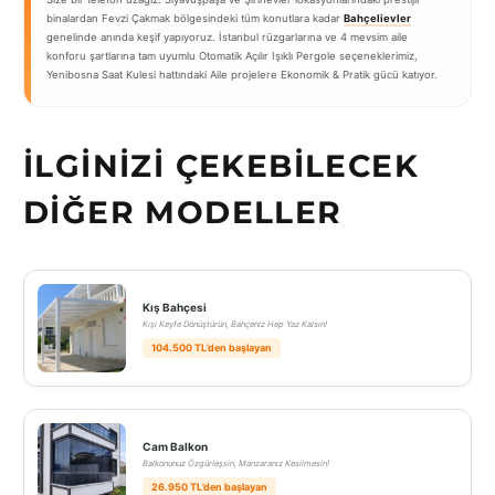
binalardan Fevzi Çakmak bölgesindeki tüm konutlara kadar
Bahçelievler
genelinde anında keşif yapıyoruz. İstanbul rüzgarlarına ve 4 mevsim aile
konforu şartlarına tam uyumlu Otomatik Açılır Işıklı Pergole seçeneklerimiz,
Yenibosna Saat Kulesi hattındaki Aile projelere Ekonomik & Pratik gücü katıyor.
İLGINIZI ÇEKEBILECEK
DIĞER MODELLER
Kış Bahçesi
Kışı Keyfe Dönüştürün, Bahçeniz Hep Yaz Kalsın!
104.500 TL’den başlayan
Cam Balkon
Balkonunuz Özgürleşsin, Manzaranız Kesilmesin!
26.950 TL’den başlayan