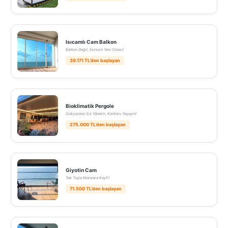
Isıcamlı Cam Balkon
Balkon Değil, Evinizin Yeni Odası!
39.171 TL’den başlayan
Bioklimatik Pergole
Gökyüzünü Siz Yönetin, Konforu Yaşayın!
275.000 TL’den başlayan
Giyotin Cam
Tek Tuşla Manzara Keyfi!
71.500 TL’den başlayan