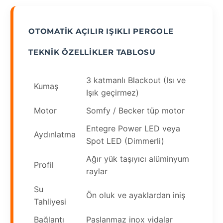
OTOMATIK AÇILIR IŞIKLI PERGOLE
TEKNIK ÖZELLIKLER TABLOSU
3 katmanlı Blackout (Isı ve
Kumaş
Işık geçirmez)
Motor
Somfy / Becker tüp motor
Entegre Power LED veya
Aydınlatma
Spot LED (Dimmerli)
Ağır yük taşıyıcı alüminyum
Profil
raylar
Su
Ön oluk ve ayaklardan iniş
Tahliyesi
Bağlantı
Paslanmaz inox vidalar