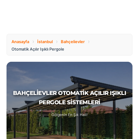
Tüm
Bosnia
Ülkeler
and
Herzegovina
Türkçe
Bulgaria
Canada
›
›
›
Anasayfa
İstanbul
Bahçelievler
Otomatik Açılır Işıklı Pergole
Czech
Netherlands
Republic
Poland
Romania
BAHÇELIEVLER OTOMATIK AÇILIR IŞIKLI
PERGOLE SISTEMLERI
Switzerland
Turkey
Gölgenin En Şık Hali!
United