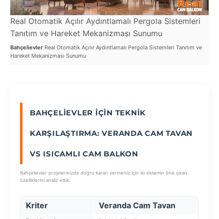
Real Otomatik Açılır Aydıntlamalı Pergola Sistemleri
Re
SEÇ
Tanıtım ve Hareket Mekanizması Sunumu
ve
Bahçelievler
Real Otomatik Açılır Aydıntlamalı Pergola Sistemleri Tanıtım ve
Bah
Hareket Mekanizması Sunumu
Sist
BAHÇELIEVLER İÇIN TEKNIK
KARŞILAŞTIRMA: VERANDA CAM TAVAN
VS ISICAMLI CAM BALKON
Bahçelievler projelerinizde doğru kararı vermeniz için iki sistemin öne çıkan
özelliklerini analiz ettik.
Kriter
Veranda Cam Tavan
I