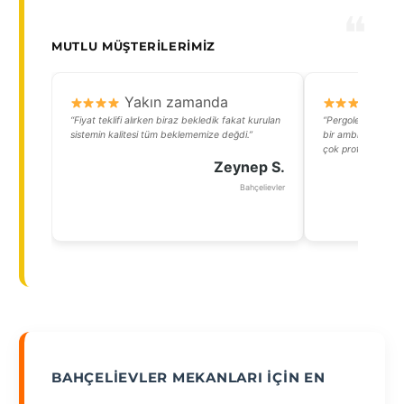
MUTLU MÜŞTERILERIMIZ
Yakın zamanda
Y
“Fiyat teklifi alırken biraz bekledik fakat kurulan
“Pergolenin ışıklan
sistemin kalitesi tüm beklememize değdi.”
bir ambiyans yara
çok profesyoneldi, 
Zeynep S.
Bahçelievler
BAHÇELIEVLER MEKANLARI İÇIN EN