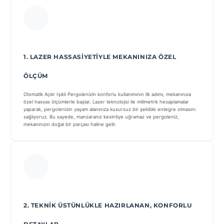
1. LAZER HASSASIYETIYLE MEKANINIZA ÖZEL
ÖLÇÜM
Otomatik Açılır Işıklı Pergolenizin konforlu kullanımının ilk adımı, mekanınıza
özel hassas ölçümlerle başlar. Lazer teknolojisi ile milimetrik hesaplamalar
yaparak, pergolenizin yaşam alanınıza kusursuz bir şekilde entegre olmasını
sağlıyoruz. Bu sayede, manzaranız kesintiye uğramaz ve pergoleniz,
mekanınızın doğal bir parçası haline gelir.
2. TEKNIK ÜSTÜNLÜKLE HAZIRLANAN, KONFORLU