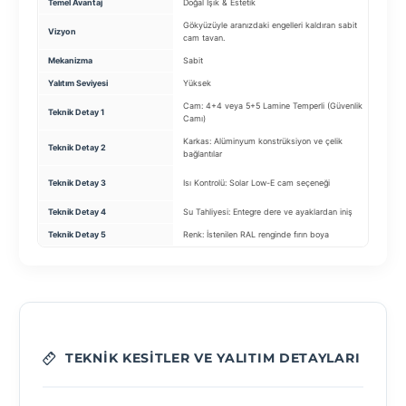
Temel Avantaj
Doğal Işık & Estetik
Ene
Gökyüzüyle aranızdaki engelleri kaldıran sabit
Ba
Vizyon
cam tavan.
sis
Mekanizma
Sabit
Kat
Yalıtım Seviyesi
Yüksek
Ço
Cam: 4+4 veya 5+5 Lamine Temperli (Güvenlik
Ca
Teknik Detay 1
Camı)
Is
Karkas: Alüminyum konstrüksiyon ve çelik
Teknik Detay 2
Yal
bağlantılar
Pr
Teknik Detay 3
Isı Kontrolü: Solar Low-E cam seçeneği
pro
Teknik Detay 4
Su Tahliyesi: Entegre dere ve ayaklardan iniş
Yü
Teknik Detay 5
Renk: İstenilen RAL renginde fırın boya
Kan
TEKNIK KESITLER VE YALITIM DETAYLARI