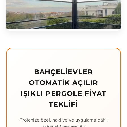
Eching
Edirne
Elazığ
Erzincan
Erzrum
Eskişehir
BAHÇELIEVLER
Gaziantep
OTOMATIK AÇILIR
Giresun
IŞIKLI PERGOLE FIYAT
Hatay
TEKLIFI
Houston
Projenize özel, nakliye ve uygulama dahil
İstanbul