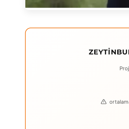
ZEYTINBU
Proj
ortalama