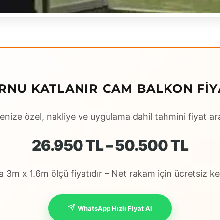
RNU KATLANIR CAM BALKON FIYA
enize özel, nakliye ve uygulama dahil tahmini fiyat ara
26.950 TL – 50.500 TL
 3m x 1.6m ölçü fiyatıdır – Net rakam için ücretsiz keş
WhatsApp Hızlı Fiyat Al