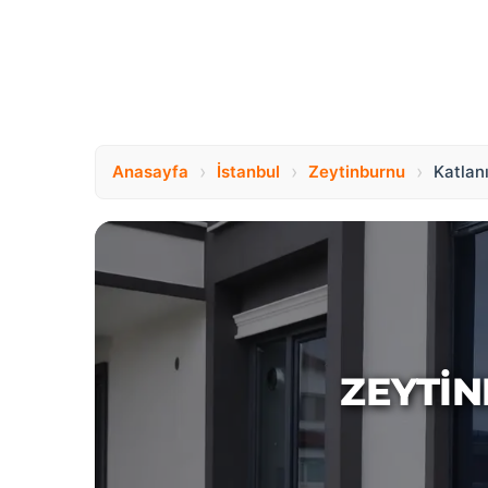
›
›
›
Anasayfa
İstanbul
Zeytinburnu
Katlan
ZEYTI