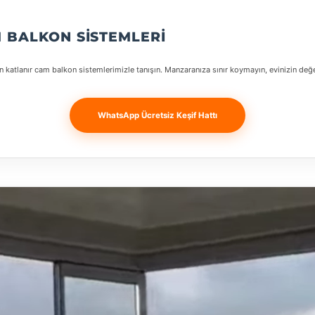
 BALKON SISTEMLERI
 katlanır cam balkon sistemlerimizle tanışın. Manzaranıza sınır koymayın, evinizin değeri
WhatsApp Ücretsiz Keşif Hattı