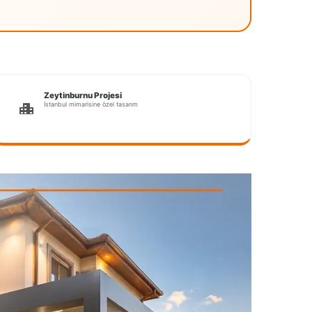
Zeytinburnu Projesi
İstanbul mimarisine özel tasarım