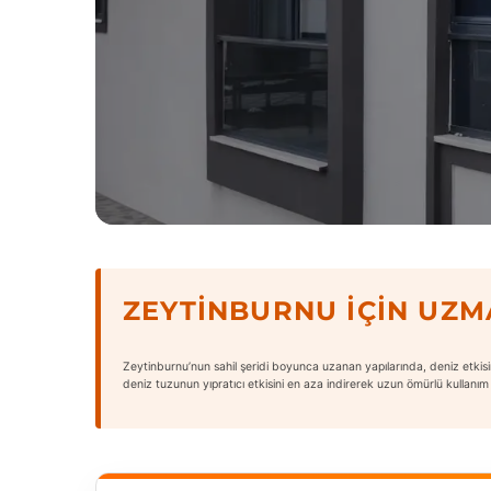
ZEYTINBURNU İÇIN UZ
Zeytinburnu’nun sahil şeridi boyunca uzanan yapılarında, deniz etkisine
deniz tuzunun yıpratıcı etkisini en aza indirerek uzun ömürlü kullanım 