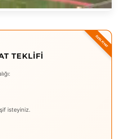
T TEKLIFI
lığı:
if isteyiniz.