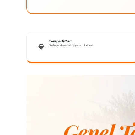
Temperli Cam
Darbeye dayanıklı Şişecam kalitesi