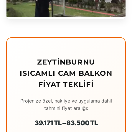
Eching
Edirne
Elazığ
Erzincan
Erzrum
ZEYTINBURNU
Eskişehir
ISICAMLI CAM BALKON
Gaziantep
FIYAT TEKLIFI
Giresun
Projenize özel, nakliye ve uygulama dahil
Hatay
tahmini fiyat aralığı:
Houston
39.171 TL – 83.500 TL
İstanbul