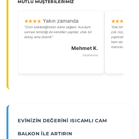
MUTLU MÜŞTERILERIMIZ
Yakın zamanda
Y
“Ürün beklediğimden daha sağlam. Kurulum
“Eski bir apartma
sonrası temizliği de kendileri yaptılar, ufak bir
çok rüzgar alıyord
detay ama önemli.”
yaptırdıktan sonra
hem de balkonu kış
Mehmet K.
manzarası keyfimiz 
Zeytinburnu
EVINIZIN DEĞERINI ISICAMLI CAM
BALKON ILE ARTIRIN