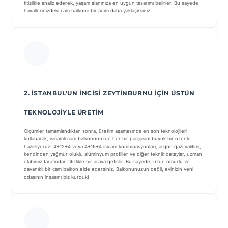
titizlikle analiz ederek, yaşam alanınıza en uygun tasarımı belirler. Bu sayede,
hayallerinizdeki cam balkona bir adım daha yaklaşırsınız.
2. İSTANBUL’UN İNCISI ZEYTINBURNU IÇIN ÜSTÜN
TEKNOLOJIYLE ÜRETIM
Ölçümler tamamlandıktan sonra, üretim aşamasında en son teknolojileri
kullanarak, ısıcamlı cam balkonunuzun her bir parçasını büyük bir özenle
hazırlıyoruz. 4+12+4 veya 4+16+4 ısıcam kombinasyonları, argon gazı yalıtımı,
kendinden yağmur oluklu alüminyum profiller ve diğer teknik detaylar, uzman
ekibimiz tarafından titizlikle bir araya getirilir. Bu sayede, uzun ömürlü ve
dayanıklı bir cam balkon elde edersiniz. Balkonunuzun değil, evinizin yeni
odasının inşasını biz kurduk!