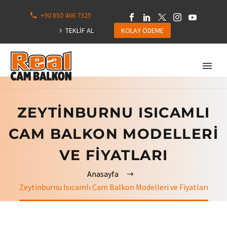
+90 850 466 7325
0
113
TEKLİF AL
KOLAY ÖDEME
Hepsini
Göster
ZEYTINBURNU ISICAMLI
CAM BALKON MODELLERI
VE FIYATLARI
Anasayfa
Zeytinburnu Isıcamlı Cam Balkon Modelleri ve Fiyatları