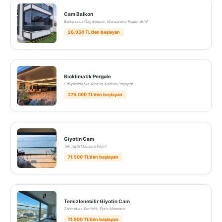
Cam Balkon
Balkonunuz Özgürleşsin, Manzaranız Kesilmesin!
26.950 TL’den başlayan
Bioklimatik Pergole
Gökyüzünü Siz Yönetin, Konforu Yaşayın!
275.000 TL’den başlayan
Giyotin Cam
Tek Tuşla Manzara Keyfi!
71.500 TL’den başlayan
Temizlenebilir Giyotin Cam
Zahmetsiz Temizlik, Eşsiz Manzara!
71.500 TL’den başlayan