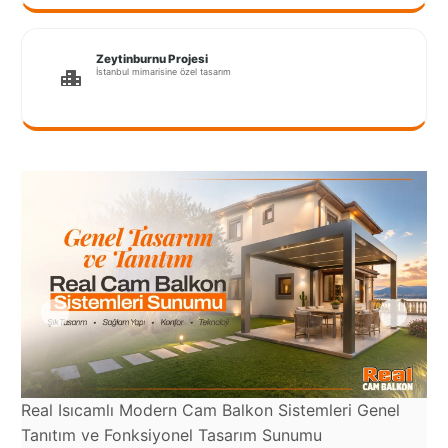
Port
Coquitlam
Zeytinburnu Projesi
Rize
İstanbul mimarisine özel tasarım
Sakarya
Sarajevo
Sivas
switzerland
Tilburg
Van
Yalova
Real Isıcamlı Modern Cam Balkon Sistemleri Genel
Re
Tanıtım ve Fonksiyonel Tasarım Sunumu
ve
VAZGEÇ