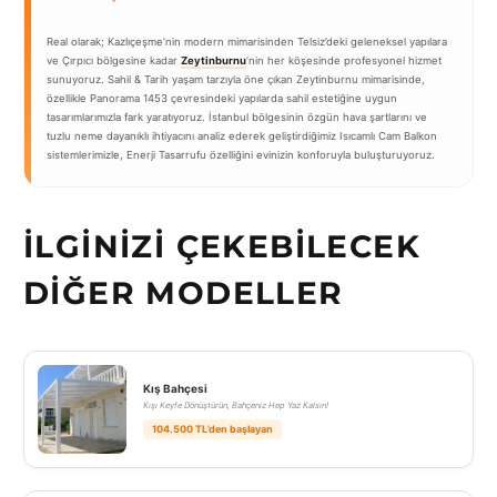
Real olarak; Kazlıçeşme’nin modern mimarisinden Telsiz’deki geleneksel yapılara
ve Çırpıcı bölgesine kadar
Zeytinburnu
‘nin her köşesinde profesyonel hizmet
sunuyoruz. Sahil & Tarih yaşam tarzıyla öne çıkan Zeytinburnu mimarisinde,
özellikle Panorama 1453 çevresindeki yapılarda sahil estetiğine uygun
tasarımlarımızla fark yaratıyoruz. İstanbul bölgesinin özgün hava şartlarını ve
tuzlu neme dayanıklı ihtiyacını analiz ederek geliştirdiğimiz Isıcamlı Cam Balkon
sistemlerimizle, Enerji Tasarrufu özelliğini evinizin konforuyla buluşturuyoruz.
İLGINIZI ÇEKEBILECEK
DIĞER MODELLER
Kış Bahçesi
Kışı Keyfe Dönüştürün, Bahçeniz Hep Yaz Kalsın!
104.500 TL’den başlayan