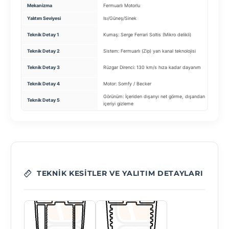
Mekanizma
Fermuarlı Motorlu
Mo
Yalıtım Seviyesi
Isı/Güneş/Sinek
Su
Ku
Teknik Detay 1
Kumaş: Serge Ferrari Soltis (Mikro delikli)
ge
Teknik Detay 2
Sistem: Fermuarlı (Zip) yan kanal teknolojisi
Mo
Ay
Teknik Detay 3
Rüzgar Direnci: 130 km/s hıza kadar dayanım
(D
Teknik Detay 4
Motor: Somfy / Becker
Pro
Görünüm: İçeriden dışarıyı net görme, dışarıdan
Teknik Detay 5
Su
içeriyi gizleme
TEKNIK KESITLER VE YALITIM DETAYLARI