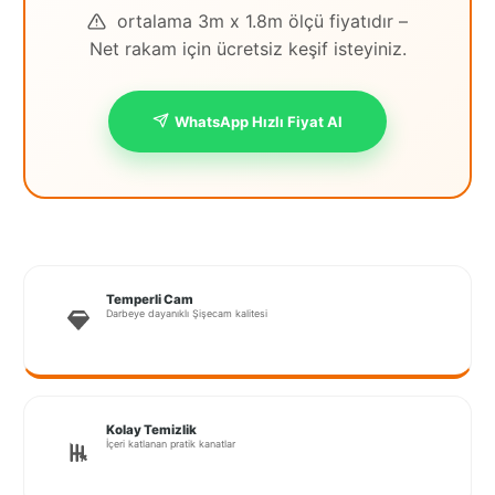
ortalama 3m x 1.8m ölçü fiyatıdır –
İstanbul
Net rakam için ücretsiz keşif isteyiniz.
Anadolu
İstanbul
WhatsApp Hızlı Fiyat Al
Avrupa
İzmir
Kırklareli
Kocaeli
Temperli Cam
Darbeye dayanıklı Şişecam kalitesi
Lubrza
Manisa
Muğla
Kolay Temizlik
İçeri katlanan pratik kanatlar
Muş