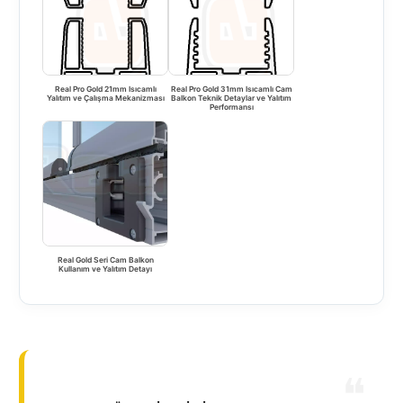
Real Pro Gold 21mm Isıcamlı
Real Pro Gold 31mm Isıcamlı Cam
Yalıtım ve Çalışma Mekanizması
Balkon Teknik Detaylar ve Yalıtım
Performansı
Real Gold Seri Cam Balkon
Kullanım ve Yalıtım Detayı