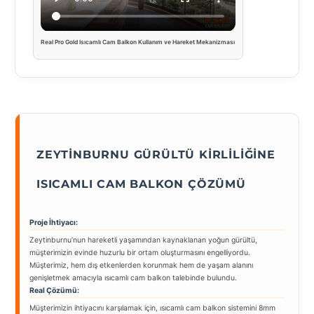
Real Pro Gold Isıcamlı Cam Balkon Kullanım ve Hareket Mekanizması
ZEYTINBURNU GÜRÜLTÜ KIRLILIĞINE
ISICAMLI CAM BALKON ÇÖZÜMÜ
Proje İhtiyacı:
Zeytinburnu’nun hareketli yaşamından kaynaklanan yoğun gürültü,
müşterimizin evinde huzurlu bir ortam oluşturmasını engelliyordu.
Müşterimiz, hem dış etkenlerden korunmak hem de yaşam alanını
genişletmek amacıyla ısıcamlı cam balkon talebinde bulundu.
Real Çözümü:
Müşterimizin ihtiyacını karşılamak için, ısıcamlı cam balkon sistemini 8mm