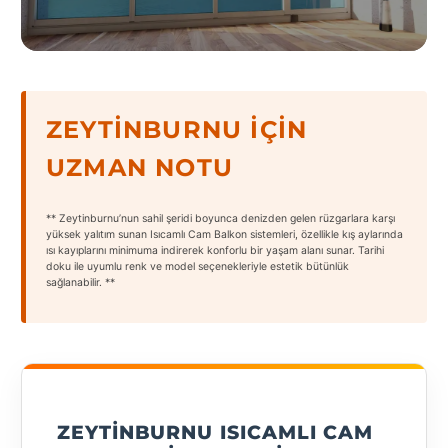
States
ZEYTINBURNU İÇIN
Tüm
UZMAN NOTU
Şehirler
Adana
** Zeytinburnu’nun sahil şeridi boyunca denizden gelen rüzgarlara karşı
yüksek yalıtım sunan Isıcamlı Cam Balkon sistemleri, özellikle kış aylarında
ısı kayıplarını minimuma indirerek konforlu bir yaşam alanı sunar. Tarihi
Adıyaman
doku ile uyumlu renk ve model seçenekleriyle estetik bütünlük
sağlanabilir. **
Afyonkarahisar
Antalya
Aydın
Balıkesir
ZEYTINBURNU ISICAMLI CAM