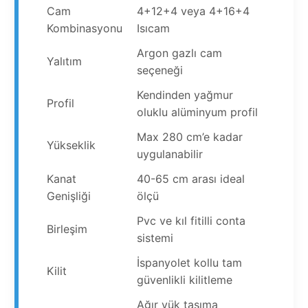
Cam
4+12+4 veya 4+16+4
Kombinasyonu
Isıcam
Argon gazlı cam
Yalıtım
seçeneği
Kendinden yağmur
Profil
oluklu alüminyum profil
Max 280 cm’e kadar
Yükseklik
uygulanabilir
Kanat
40-65 cm arası ideal
Genişliği
ölçü
Pvc ve kıl fitilli conta
Birleşim
sistemi
İspanyolet kollu tam
Kilit
güvenlikli kilitleme
Ağır yük taşıma