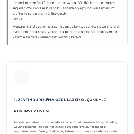
temperli cam ve özel fitillerle kurduk. Ayrıca, 30 dB’e kadar ses yalıtımı
sağlayan özel contalar kullandık. Kendinden yağmur oluklu alüminyum
profiller ile su sızıntısının önüne geçtik.
Sonuç:
Montajını BİZİM yaptığımız ısıcamlı cam balkon sayesinde, müşterimiz artık
evinde çok daha sessiz ve konforlu bir ortama sahip. Balkonunu yeni bir
yaşam alanı olarak kullanmanın keyfini çıkarıyor.
1. ZEYTINBURNU’NA ÖZEL LAZER ÖLÇÜMÜYLE
KUSURSUZ UYUM
Isıcamlı cam balkonunuzun estetik ve fonksiyonel mükemmelliği için ilk adım,
Zeytinburnu’nun kendine has mimari dokusuna uygun, hassas lazer
ölçümüyle başlar. Deneyimli ekibimiz, balkonunuzun en ince detaylarını dahi