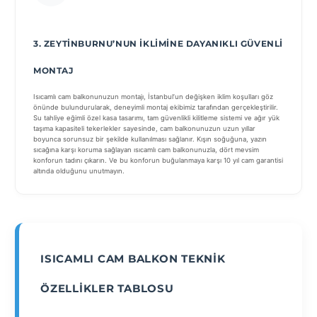
3. ZEYTINBURNU’NUN İKLIMINE DAYANIKLI GÜVENLI
MONTAJ
Isıcamlı cam balkonunuzun montajı, İstanbul’un değişken iklim koşulları göz
önünde bulundurularak, deneyimli montaj ekibimiz tarafından gerçekleştirilir.
Su tahliye eğimli özel kasa tasarımı, tam güvenlikli kilitleme sistemi ve ağır yük
taşıma kapasiteli tekerlekler sayesinde, cam balkonunuzun uzun yıllar
boyunca sorunsuz bir şekilde kullanılması sağlanır. Kışın soğuğuna, yazın
sıcağına karşı koruma sağlayan ısıcamlı cam balkonunuzla, dört mevsim
konforun tadını çıkarın. Ve bu konforun buğulanmaya karşı 10 yıl cam garantisi
altında olduğunu unutmayın.
ISICAMLI CAM BALKON TEKNIK
ÖZELLIKLER TABLOSU