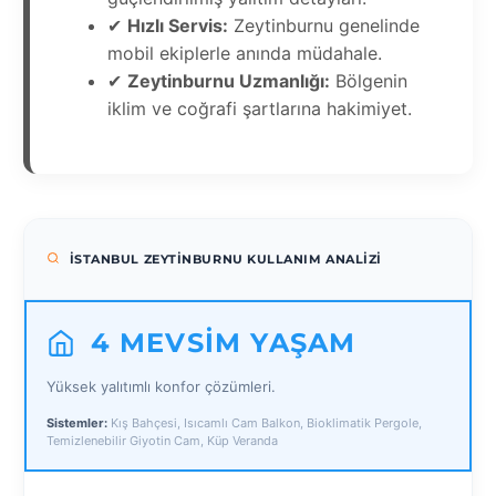
✔
Hızlı Servis:
Zeytinburnu genelinde
mobil ekiplerle anında müdahale.
✔
Zeytinburnu Uzmanlığı:
Bölgenin
iklim ve coğrafi şartlarına hakimiyet.
İSTANBUL ZEYTINBURNU KULLANIM ANALIZI
4 MEVSIM YAŞAM
Yüksek yalıtımlı konfor çözümleri.
Sistemler:
Kış Bahçesi, Isıcamlı Cam Balkon, Bioklimatik Pergole,
Temizlenebilir Giyotin Cam, Küp Veranda