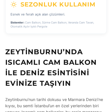
SEZONLUK KULLANIM
Esnek ve ferah açık alan çözümleri.
Sistemler:
Cam Balkon, Sürme Cam Balkon, Veranda Cam Tavan,
Otomatik Açılır Işıklı Pergole
ZEYTINBURNU’NDA
ISICAMLI CAM BALKON
ILE DENIZ ESINTISINI
EVINIZE TAŞIYIN
Zeytinburnu’nun tarihi dokusu ve Marmara Denizi’ne
kıyısı, bu semti İstanbul’un en özel yerlerinden biri
yapıyor. Isıcamlı cam balkonlar, bu eşsiz manzarayı