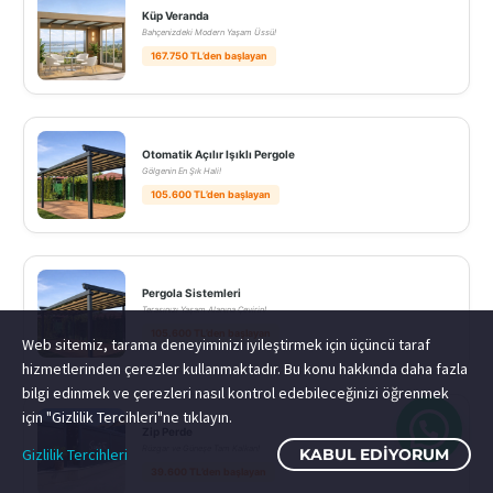
Küp Veranda
Bahçenizdeki Modern Yaşam Üssü!
167.750 TL’den başlayan
Otomatik Açılır Işıklı Pergole
Gölgenin En Şık Hali!
105.600 TL’den başlayan
Pergola Sistemleri
Terasınızı Yaşam Alanına Çevirin!
105.600 TL’den başlayan
Web sitemiz, tarama deneyiminizi iyileştirmek için üçüncü taraf
hizmetlerinden çerezler kullanmaktadır. Bu konu hakkında daha fazla
bilgi edinmek ve çerezleri nasıl kontrol edebileceğinizi öğrenmek
için "Gizlilik Tercihleri"ne tıklayın.
Zip Perde
Rüzgar ve Güneşe Tam Kalkan!
Gizlilik Tercihleri
KABUL EDIYORUM
39.600 TL’den başlayan