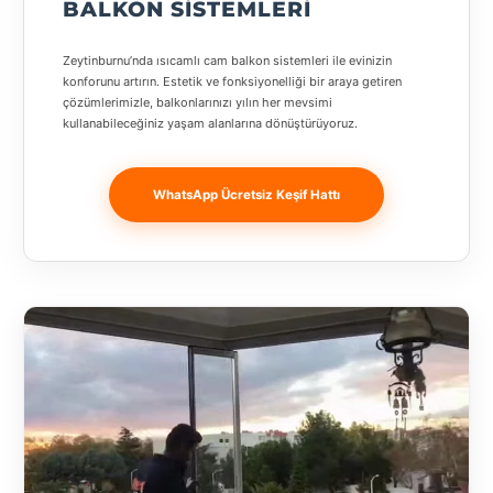
BALKON SISTEMLERI
Banja
Luka
Zeytinburnu’nda ısıcamlı cam balkon sistemleri ile evinizin
konforunu artırın. Estetik ve fonksiyonelliği bir araya getiren
Bingöl
çözümlerimizle, balkonlarınızı yılın her mevsimi
kullanabileceğiniz yaşam alanlarına dönüştürüyoruz.
Bitlis
Bosnia and
WhatsApp Ücretsiz Keşif Hattı
Herzegovina
București
Bulgaristan
Bursa
Çanakkale
Çekya
Diyarbakır