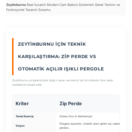
Zeytinburnu
Real Isıcamlı Modern Cam Balkon Sistemleri Genel Tanıtım ve
Zey
Fonksiyonel Tasarım Sunumu
SEÇ
ZEYTINBURNU İÇIN TEKNIK
KARŞILAŞTIRMA: ZIP PERDE VS
OTOMATIK AÇILIR IŞIKLI PERGOLE
Zeytinburnu projelerinizde doğru kararı vermeniz için iki sistemin öne çıkan
özelliklerini analiz ettik.
O
Kriter
Zip Perde
P
Temel Avantaj
Güneş Kırıcı & Mahremiyet
Ek
Rüzgara dayanıklı, sineklik işlevi gören dış cephe
Ku
Vizyon
perdesi.
sis