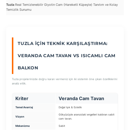
Tuzla
Real Temizlenebilir Giyotin Cam (Hareketli Küpeşte) Tanıtım ve Kolay
Tuz
Temizlik Sunumu
Man
SEÇ
TUZLA İÇIN TEKNIK KARŞILAŞTIRMA:
VERANDA CAM TAVAN VS ISICAMLI CAM
BALKON
Tuzla projelerinizde doğru kararı vermeniz için iki sistemin öne çıkan özelliklerini
analiz ettik.
Kriter
Veranda Cam Tavan
I
Temel Avantaj
Doğal Işık & Estetik
Ene
Gökyüzüyle aranızdaki engelleri kaldıran sabit
Ba
Vizyon
cam tavan.
sis
Mekanizma
Sabit
Kat