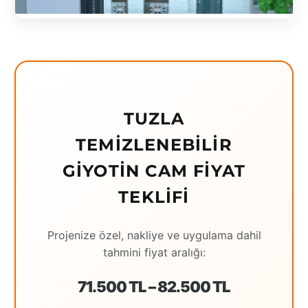
Eching
Edirne
Elazığ
Erzincan
TUZLA
Erzrum
TEMIZLENEBILIR
Eskişehir
GIYOTIN CAM FIYAT
Gaziantep
TEKLIFI
Giresun
Projenize özel, nakliye ve uygulama dahil
Hatay
tahmini fiyat aralığı:
Houston
71.500 TL – 82.500 TL
İstanbul