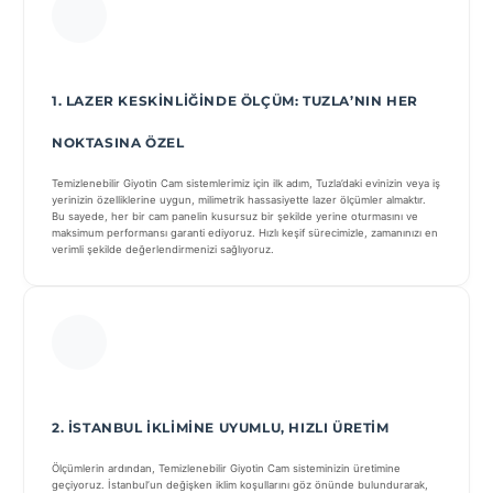
1. LAZER KESKINLIĞINDE ÖLÇÜM: TUZLA’NIN HER
NOKTASINA ÖZEL
Temizlenebilir Giyotin Cam sistemlerimiz için ilk adım, Tuzla’daki evinizin veya iş
yerinizin özelliklerine uygun, milimetrik hassasiyette lazer ölçümler almaktır.
Bu sayede, her bir cam panelin kusursuz bir şekilde yerine oturmasını ve
maksimum performansı garanti ediyoruz. Hızlı keşif sürecimizle, zamanınızı en
verimli şekilde değerlendirmenizi sağlıyoruz.
2. İSTANBUL İKLIMINE UYUMLU, HIZLI ÜRETIM
Ölçümlerin ardından, Temizlenebilir Giyotin Cam sisteminizin üretimine
geçiyoruz. İstanbul’un değişken iklim koşullarını göz önünde bulundurarak,