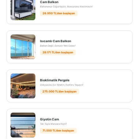
Cam Balkon
Balkonunuz Özgürleşsin, Manzaranız Kesilmesin!
26.950 TL’den başlayan
Isıcamlı Cam Balkon
Balkon Değil, Evinizin Yeni Odası!
39.171 TL’den başlayan
Bioklimatik Pergole
Gökyüzünü Siz Yönetin, Konforu Yaşayın!
275.000 TL’den başlayan
Giyotin Cam
Tek Tuşla Manzara Keyfi!
71.500 TL’den başlayan