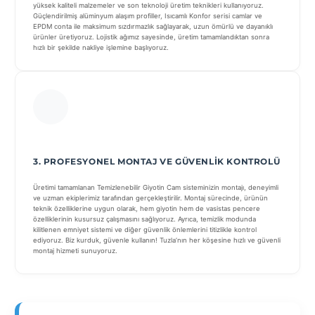
yüksek kaliteli malzemeler ve son teknoloji üretim teknikleri kullanıyoruz.
Güçlendirilmiş alüminyum alaşım profiller, Isıcamlı Konfor serisi camlar ve
EPDM conta ile maksimum sızdırmazlık sağlayarak, uzun ömürlü ve dayanıklı
ürünler üretiyoruz. Lojistik ağımız sayesinde, üretim tamamlandıktan sonra
hızlı bir şekilde nakliye işlemine başlıyoruz.
3. PROFESYONEL MONTAJ VE GÜVENLIK KONTROLÜ
Üretimi tamamlanan Temizlenebilir Giyotin Cam sisteminizin montajı, deneyimli
ve uzman ekiplerimiz tarafından gerçekleştirilir. Montaj sürecinde, ürünün
teknik özelliklerine uygun olarak, hem giyotin hem de vasistas pencere
özelliklerinin kusursuz çalışmasını sağlıyoruz. Ayrıca, temizlik modunda
kilitlenen emniyet sistemi ve diğer güvenlik önlemlerini titizlikle kontrol
ediyoruz. Biz kurduk, güvenle kullanın! Tuzla’nın her köşesine hızlı ve güvenli
montaj hizmeti sunuyoruz.