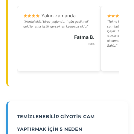
Yakın zamanda
Y
“Montaj ekibi biraz yoğundu, 1 gün gecikmeli
“Tekne imalathane
geldiler ama işçilik gerçekten kusursuz oldu.”
cam kullanıyoruz. 
içeyiz. Temizleneb
Fatma B.
sürekli silmek zor
aksamadan devam 
Tuzla
Sahibi”
TEMIZLENEBILIR GIYOTIN CAM
YAPTIRMAK İÇIN 5 NEDEN