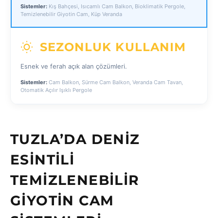
Sistemler:
Kış Bahçesi, Isıcamlı Cam Balkon, Bioklimatik Pergole,
Temizlenebilir Giyotin Cam, Küp Veranda
SEZONLUK KULLANIM
Esnek ve ferah açık alan çözümleri.
Sistemler:
Cam Balkon, Sürme Cam Balkon, Veranda Cam Tavan,
Otomatik Açılır Işıklı Pergole
TUZLA’DA DENIZ
ESINTILI
TEMIZLENEBILIR
GIYOTIN CAM