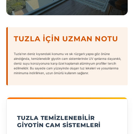
States
TUZLA İÇIN UZMAN NOTU
Tüm
Şehirler
Tuzla’nın deniz kıyısındaki konumu ve sık rüzgarlı yapısı göz önüne
alındığında, temizlenebilir giyotin cam sistemlerinde UV ışınlarına dayanıklı,
Adana
deniz suyu korozyonuna karşı özel kaplamalı alüminyum profiller tercih
edilmelidir. Bu sayede cam yüzeyinde oluşan tuz lekeleri ve yosunlanma
minimuma indirilirken, uzun ömürlü kullanım sağlanır.
Adıyaman
Afyonkarahisar
Antalya
Aydın
TUZLA TEMIZLENEBILIR
GIYOTIN CAM SISTEMLERI
Balıkesir