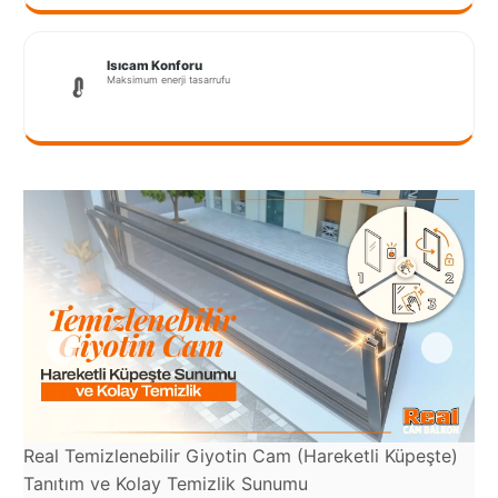
Port
Coquitlam
Isıcam Konforu
Rize
Maksimum enerji tasarrufu
Sakarya
Sarajevo
Sivas
switzerland
Tilburg
Van
Yalova
Real Temizlenebilir Giyotin Cam (Hareketli Küpeşte)
Re
Tanıtım ve Kolay Temizlik Sunumu
Ka
VAZGEÇ