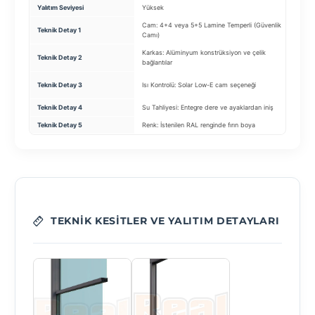
Yalıtım Seviyesi
Yüksek
Ço
Cam: 4+4 veya 5+5 Lamine Temperli (Güvenlik
Ca
Teknik Detay 1
Camı)
Is
Karkas: Alüminyum konstrüksiyon ve çelik
Teknik Detay 2
Yal
bağlantılar
Pr
Teknik Detay 3
Isı Kontrolü: Solar Low-E cam seçeneği
pro
Teknik Detay 4
Su Tahliyesi: Entegre dere ve ayaklardan iniş
Yü
Teknik Detay 5
Renk: İstenilen RAL renginde fırın boya
Kan
TEKNIK KESITLER VE YALITIM DETAYLARI