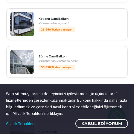
Katlanır Cam Balkon
Manzaranıza Sınır Koymayın!
26.950 TL’den başlayan
Sürme Cam Balkon
Maksimum Alan, Minimum Yer Kaybı!
36.850 TL’den başlayan
Web sitemiz, tarama deneyiminizi iyileştirmek için üçüncü taraf
Veranda Cam Tavan
Gökyüzü Evinizin Tavanı Olsun!
hizmetlerinden çerezler kullanmaktadır. Bu konu hakkında daha fazla
151.250 TL’den başlayan
bilgi edinmek ve çerezleri nasıl kontrol edebileceğinizi öğrenmek
için "Gizlilik Tercihleri"ne tıklayın.
Gizlilik Tercihleri
KABUL EDIYORUM
Küp Veranda