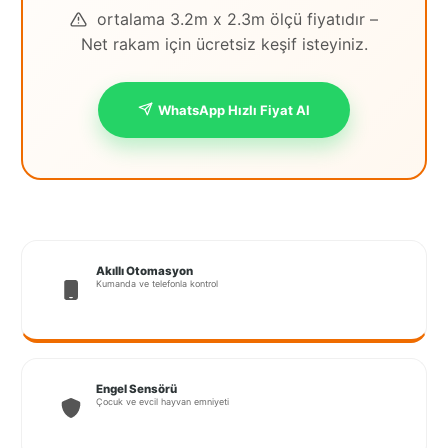
ortalama 3.2m x 2.3m ölçü fiyatıdır –
İstanbul
Net rakam için ücretsiz keşif isteyiniz.
Anadolu
İstanbul
WhatsApp Hızlı Fiyat Al
Avrupa
İzmir
Kırklareli
Kocaeli
Akıllı Otomasyon
Kumanda ve telefonla kontrol
Lubrza
Manisa
Muğla
Engel Sensörü
Çocuk ve evcil hayvan emniyeti
Muş