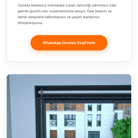
Banja
Tuzla’da benzersiz manzaralar sunan, temizliği zahmetsiz hale
getiren giyotin cam sistemlerimizle tanışın. Özel tasarım ve
Luka
teknik detaylarla balkonlarınızı ve yaşam alanlarınızı
dönüştürüyoruz.
Bingöl
Bitlis
WhatsApp Ücretsiz Keşif Hattı
Bosnia and
Herzegovina
București
Bulgaristan
Bursa
Çanakkale
Çekya
Diyarbakır