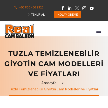
+90 850 466 7325
0
113
TEKLİF AL
KOLAY ÖDEME
Hepsini
Göster
TUZLA TEMIZLENEBILIR
GIYOTIN CAM MODELLERI
VE FIYATLARI
Anasayfa
Tuzla Temizlenebilir Giyotin Cam Modelleri ve Fiyatları