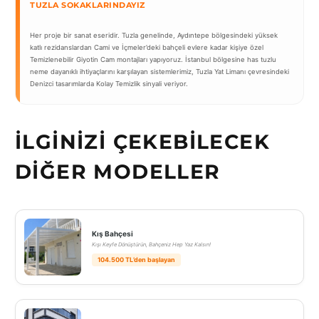
TUZLA SOKAKLARINDAYIZ
Her proje bir sanat eseridir. Tuzla genelinde, Aydıntepe bölgesindeki yüksek
katlı rezidanslardan Cami ve İçmeler’deki bahçeli evlere kadar kişiye özel
Temizlenebilir Giyotin Cam montajları yapıyoruz. İstanbul bölgesine has tuzlu
neme dayanıklı ihtiyaçlarını karşılayan sistemlerimiz, Tuzla Yat Limanı çevresindeki
Denizci tasarımlarda Kolay Temizlik sinyali veriyor.
İLGINIZI ÇEKEBILECEK
DIĞER MODELLER
Kış Bahçesi
Kışı Keyfe Dönüştürün, Bahçeniz Hep Yaz Kalsın!
104.500 TL’den başlayan