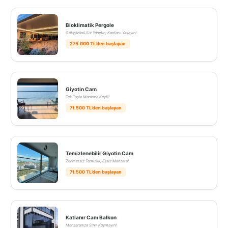
Bioklimatik Pergole
Gökyüzünü Siz Yönetin, Konforu Yaşayın!
275.000 TL’den başlayan
Giyotin Cam
Tek Tuşla Manzara Keyfi!
71.500 TL’den başlayan
Temizlenebilir Giyotin Cam
Zahmetsiz Temizlik, Eşsiz Manzara!
71.500 TL’den başlayan
Katlanır Cam Balkon
Manzaranıza Sınır Koymayın!