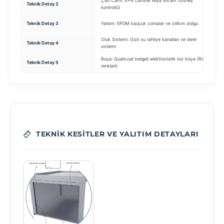
Çatı Camı: 4+4 Lamine veya Isıcam (Güneş
Ta
Teknik Detay 2
kontrollü)
ta
Ce
Teknik Detay 3
Yalıtım: EPDM kauçuk contalar ve silikon dolgu
si
Oluk Sistemi: Gizli su tahliye kanalları ve dere
Teknik Detay 4
Sa
sistemi
Boya: Qualicoat belgeli elektrostatik toz boya (RAL
Teknik Detay 5
Ze
renkleri)
TEKNIK KESITLER VE YALITIM DETAYLARI