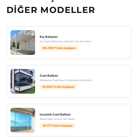
DIĞER MODELLER
Kış Bahçesi
Kışı Keyfe Dönüştürün, Bahçeniz Hep Yaz Kalsın!
104.500 TL’den başlayan
Cam Balkon
Balkonunuz Özgürleşsin, Manzaranız Kesilmesin!
26.950 TL’den başlayan
Isıcamlı Cam Balkon
Balkon Değil, Evinizin Yeni Odası!
39.171 TL’den başlayan