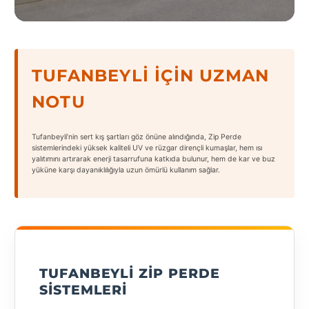
States
TUFANBEYLI İÇIN UZMAN
NOTU
Tüm
Şehirler
Tufanbeyli’nin sert kış şartları göz önüne alındığında, Zip Perde
Adana
sistemlerindeki yüksek kaliteli UV ve rüzgar dirençli kumaşlar, hem ısı
yalıtımını artırarak enerji tasarrufuna katkıda bulunur, hem de kar ve buz
yüküne karşı dayanıklılığıyla uzun ömürlü kullanım sağlar.
Adıyaman
Afyonkarahisar
Antalya
Aydın
TUFANBEYLI ZIP PERDE
Balıkesir
SISTEMLERI