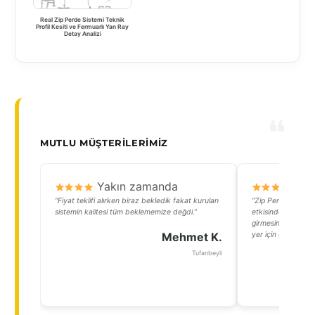
Real Zip Perde Sistemi Teknik
Profil Kesiti ve Fermuarlı Yan Ray
Detay Analizi
MUTLU MÜŞTERILERIMIZ
Yakın zamanda
Y
“Fiyat teklifi alırken biraz bekledik fakat kurulan
“Zip Perdeler saye
sistemin kalitesi tüm beklememize değdi.”
etkisinden kurtuldu
girmesini engelledi.
Mehmet K.
yer için gerçekten 
Tufanbeyli