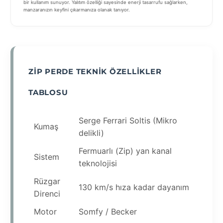
bir kullanım sunuyor. Yalıtım özelliği sayesinde enerji tasarrufu sağlarken,
manzaranızın keyfini çıkarmanıza olanak tanıyor.
ZIP PERDE TEKNIK ÖZELLIKLER
TABLOSU
Serge Ferrari Soltis (Mikro
Kumaş
delikli)
Fermuarlı (Zip) yan kanal
Sistem
teknolojisi
Rüzgar
130 km/s hıza kadar dayanım
Direnci
Motor
Somfy / Becker