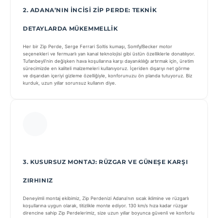
2. ADANA’NIN İNCISI ZIP PERDE: TEKNIK
DETAYLARDA MÜKEMMELLIK
Her bir Zip Perde, Serge Ferrari Soltis kumaşı, Somfy/Becker motor
seçenekleri ve fermuarlı yan kanal teknolojisi gibi üstün özelliklerle donatılıyor.
Tufanbeyli’nin değişken hava koşullarına karşı dayanıklılığı artırmak için, üretim
sürecimizde en kaliteli malzemeleri kullanıyoruz. İçeriden dışarıyı net görme
ve dışarıdan içeriyi gizleme özelliğiyle, konforunuzu ön planda tutuyoruz. Biz
kurduk, uzun yıllar sorunsuz kullanın diye.
3. KUSURSUZ MONTAJ: RÜZGAR VE GÜNEŞE KARŞI
ZIRHINIZ
Deneyimli montaj ekibimiz, Zip Perdenizi Adana’nın sıcak iklimine ve rüzgarlı
koşullarına uygun olarak, titizlikle monte ediyor. 130 km/s hıza kadar rüzgar
direncine sahip Zip Perdelerimiz, size uzun yıllar boyunca güvenli ve konforlu