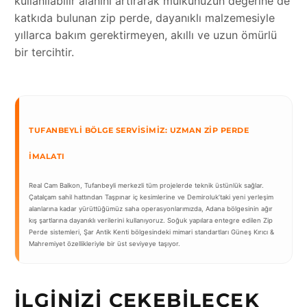
kullanılabilir alanını artırarak mülkünüzün değerine de
katkıda bulunan zip perde, dayanıklı malzemesiyle
yıllarca bakım gerektirmeyen, akıllı ve uzun ömürlü
bir tercihtir.
TUFANBEYLI BÖLGE SERVISIMIZ: UZMAN ZIP PERDE
İMALATI
Real Cam Balkon, Tufanbeyli merkezli tüm projelerde teknik üstünlük sağlar.
Çatalçam sahil hattından Taşpınar iç kesimlerine ve Demiroluk’taki yeni yerleşim
alanlarına kadar yürüttüğümüz saha operasyonlarımızda, Adana bölgesinin ağır
kış şartlarına dayanıklı verilerini kullanıyoruz. Soğuk yapılara entegre edilen Zip
Perde sistemleri, Şar Antik Kenti bölgesindeki mimari standartları Güneş Kırıcı &
Mahremiyet özellikleriyle bir üst seviyeye taşıyor.
İLGINIZI ÇEKEBILECEK