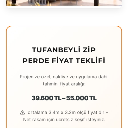
Eching
Edirne
Elazığ
Erzincan
TUFANBEYLI ZIP
Erzrum
PERDE FIYAT TEKLIFI
Eskişehir
Projenize özel, nakliye ve uygulama dahil
Gaziantep
tahmini fiyat aralığı:
Giresun
39.600 TL – 55.000 TL
Hatay
ortalama 3.4m x 3.2m ölçü fiyatıdır –
Houston
Net rakam için ücretsiz keşif isteyiniz.
İstanbul