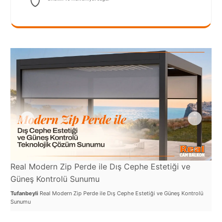
Port
Coquitlam
Rize
Sakarya
Sarajevo
Sivas
switzerland
Tilburg
Van
Real Modern Zip Perde ile Dış Cephe Estetiği ve
Re
Güneş Kontrolü Sunumu
Yalova
Rü
Tufanbeyli
Real Modern Zip Perde ile Dış Cephe Estetiği ve Güneş Kontrolü
Tuf
Sunumu
Day
VAZGEÇ