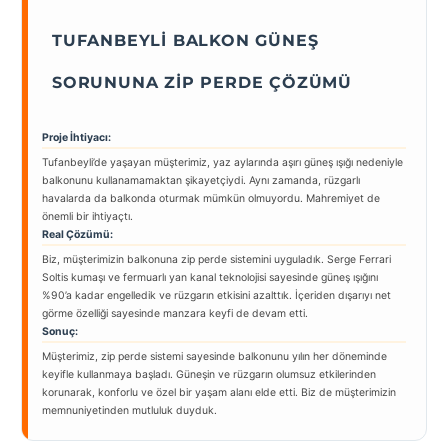
TUFANBEYLI BALKON GÜNEŞ
SORUNUNA ZIP PERDE ÇÖZÜMÜ
Proje İhtiyacı:
Tufanbeyli’de yaşayan müşterimiz, yaz aylarında aşırı güneş ışığı nedeniyle
balkonunu kullanamamaktan şikayetçiydi. Aynı zamanda, rüzgarlı
havalarda da balkonda oturmak mümkün olmuyordu. Mahremiyet de
önemli bir ihtiyaçtı.
Real Çözümü:
Biz, müşterimizin balkonuna zip perde sistemini uyguladık. Serge Ferrari
Soltis kumaşı ve fermuarlı yan kanal teknolojisi sayesinde güneş ışığını
%90’a kadar engelledik ve rüzgarın etkisini azalttık. İçeriden dışarıyı net
görme özelliği sayesinde manzara keyfi de devam etti.
Sonuç:
Müşterimiz, zip perde sistemi sayesinde balkonunu yılın her döneminde
keyifle kullanmaya başladı. Güneşin ve rüzgarın olumsuz etkilerinden
korunarak, konforlu ve özel bir yaşam alanı elde etti. Biz de müşterimizin
memnuniyetinden mutluluk duyduk.