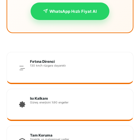
İstanbul
WhatsApp Hızlı Fiyat Al
Anadolu
İstanbul
Avrupa
İzmir
Fırtına Direnci
Kırklareli
130 km/h rüzgara dayanıklı
Kocaeli
Lubrza
Isı Kalkanı
Manisa
Güneş enerjisini %90 engeller
Muğla
Muş
Tam Koruma
Sineklik ve mahremiyet sağlar