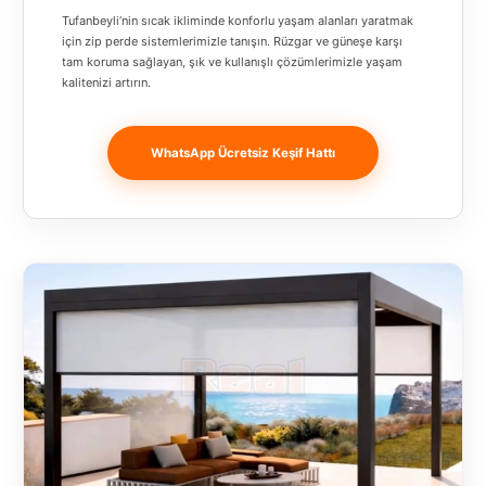
Banja
Tufanbeyli’nin sıcak ikliminde konforlu yaşam alanları yaratmak
Luka
için zip perde sistemlerimizle tanışın. Rüzgar ve güneşe karşı
tam koruma sağlayan, şık ve kullanışlı çözümlerimizle yaşam
kalitenizi artırın.
Bingöl
Bitlis
WhatsApp Ücretsiz Keşif Hattı
Bosnia and
Herzegovina
București
Bulgaristan
Bursa
Çanakkale
Çekya
Diyarbakır