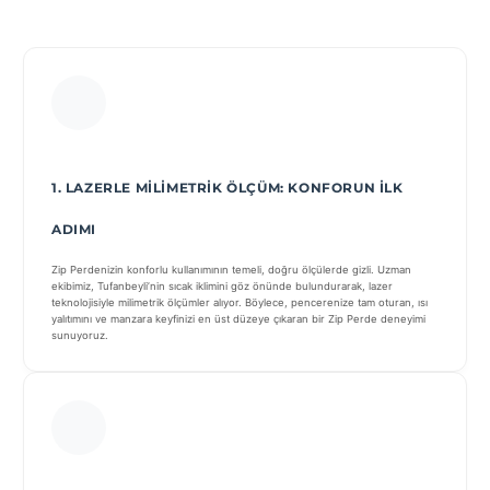
1. LAZERLE MILIMETRIK ÖLÇÜM: KONFORUN İLK
ADIMI
Zip Perdenizin konforlu kullanımının temeli, doğru ölçülerde gizli. Uzman
ekibimiz, Tufanbeyli’nin sıcak iklimini göz önünde bulundurarak, lazer
teknolojisiyle milimetrik ölçümler alıyor. Böylece, pencerenize tam oturan, ısı
yalıtımını ve manzara keyfinizi en üst düzeye çıkaran bir Zip Perde deneyimi
sunuyoruz.