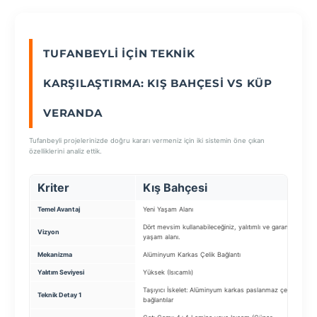
SEÇ
TUFANBEYLI İÇIN TEKNIK
KARŞILAŞTIRMA: KIŞ BAHÇESI VS KÜP
VERANDA
Tufanbeyli projelerinizde doğru kararı vermeniz için iki sistemin öne çıkan
özelliklerini analiz ettik.
Kriter
Kış Bahçesi
K
Temel Avantaj
Yeni Yaşam Alanı
Pr
Dört mevsim kullanabileceğiniz, yalıtımlı ve garantili
Ba
Vizyon
yaşam alanı.
ya
Mekanizma
Alüminyum Karkas Çelik Bağlantı
Ko
Yalıtım Seviyesi
Yüksek (Isıcamlı)
Ç
Taşıyıcı İskelet: Alüminyum karkas paslanmaz çelik
Ta
Teknik Detay 1
bağlantılar
kü