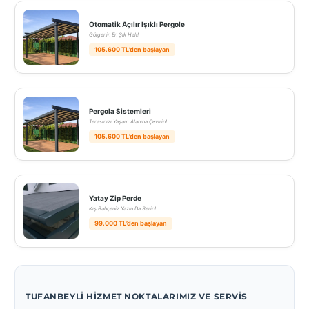
Otomatik Açılır Işıklı Pergole
Gölgenin En Şık Hali!
105.600 TL’den başlayan
Pergola Sistemleri
Terasınızı Yaşam Alanına Çevirin!
105.600 TL’den başlayan
Yatay Zip Perde
Kış Bahçeniz Yazın Da Serin!
99.000 TL’den başlayan
TUFANBEYLI HIZMET NOKTALARIMIZ VE SERVIS