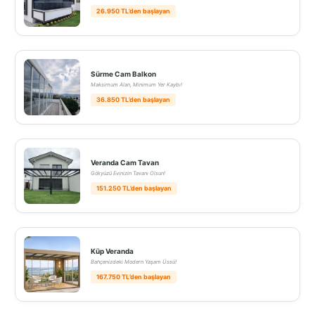
26.950 TL’den başlayan
Sürme Cam Balkon
Maksimum Alan, Minimum Yer Kaybı!
36.850 TL’den başlayan
Veranda Cam Tavan
Gökyüzü Evinizin Tavanı Olsun!
151.250 TL’den başlayan
Küp Veranda
Bahçenizdeki Modern Yaşam Üssü!
167.750 TL’den başlayan