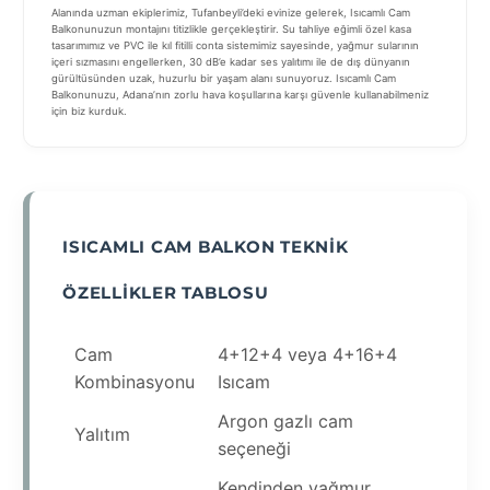
Alanında uzman ekiplerimiz, Tufanbeyli’deki evinize gelerek, Isıcamlı Cam
Balkonunuzun montajını titizlikle gerçekleştirir. Su tahliye eğimli özel kasa
tasarımımız ve PVC ile kıl fitilli conta sistemimiz sayesinde, yağmur sularının
içeri sızmasını engellerken, 30 dB’e kadar ses yalıtımı ile de dış dünyanın
gürültüsünden uzak, huzurlu bir yaşam alanı sunuyoruz. Isıcamlı Cam
Balkonunuzu, Adana’nın zorlu hava koşullarına karşı güvenle kullanabilmeniz
için biz kurduk.
ISICAMLI CAM BALKON TEKNIK
ÖZELLIKLER TABLOSU
Cam
4+12+4 veya 4+16+4
Kombinasyonu
Isıcam
Argon gazlı cam
Yalıtım
seçeneği
Kendinden yağmur