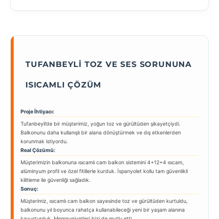
TUFANBEYLI TOZ VE SES SORUNUNA
ISICAMLI ÇÖZÜM
Proje İhtiyacı:
Tufanbeyli’de bir müşterimiz, yoğun toz ve gürültüden şikayetçiydi.
Balkonunu daha kullanışlı bir alana dönüştürmek ve dış etkenlerden
korunmak istiyordu.
Real Çözümü:
Müşterimizin balkonuna ısıcamlı cam balkon sistemini 4+12+4 ısıcam,
alüminyum profil ve özel fitillerle kurduk. İspanyolet kollu tam güvenlikli
kilitleme ile güvenliği sağladık.
Sonuç:
Müşterimiz, ısıcamlı cam balkon sayesinde toz ve gürültüden kurtuldu,
balkonunu yıl boyunca rahatça kullanabileceği yeni bir yaşam alanına
kavuşturduk. Memnuniyetleri bizi de mutlu etti.