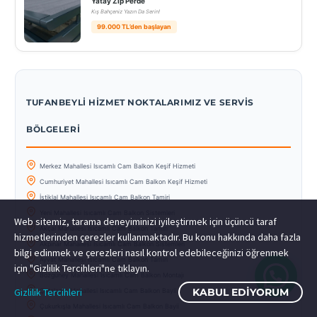
Yatay Zip Perde
Kış Bahçeniz Yazın Da Serin!
99.000 TL’den başlayan
TUFANBEYLI HIZMET NOKTALARIMIZ VE SERVIS
BÖLGELERI
Merkez Mahallesi Isıcamlı Cam Balkon Keşif Hizmeti
Cumhuriyet Mahallesi Isıcamlı Cam Balkon Keşif Hizmeti
İstiklal Mahallesi Isıcamlı Cam Balkon Tamiri
Yeni Mahallesi Isıcamlı Cam Balkon Sistemleri
Web sitemiz, tarama deneyiminizi iyileştirmek için üçüncü taraf
Akçal Mahallesi Isıcamlı Cam Balkon Tamiri
hizmetlerinden çerezler kullanmaktadır. Bu konu hakkında daha fazla
Akpınar Mahallesi Isıcamlı Cam Balkon Sistemleri
bilgi edinmek ve çerezleri nasıl kontrol edebileceğinizi öğrenmek
Ayvat Mahallesi Isıcamlı Cam Balkon Tamiri
için "Gizlilik Tercihleri"ne tıklayın.
Bozgüney Mahallesi Isıcamlı Cam Balkon Montajı
Gizlilik Tercihleri
KABUL EDIYORUM
Çatalçam Mahallesi Isıcamlı Cam Balkon Bayii
Çukurkışla Mahallesi Isıcamlı Cam Balkon Bayii