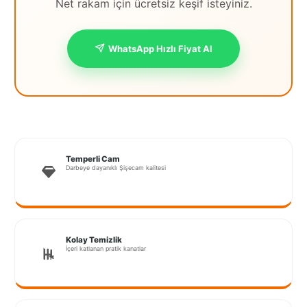
Net rakam için ücretsiz keşif isteyiniz.
İstanbul
Anadolu
WhatsApp Hızlı Fiyat Al
İstanbul
Avrupa
İzmir
Kırklareli
Temperli Cam
Darbeye dayanıklı Şişecam kalitesi
Kocaeli
Lubrza
Manisa
Kolay Temizlik
İçeri katlanan pratik kanatlar
Muğla
Muş