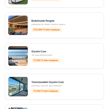
Bioklimatik Pergole
Gökyüzünü Siz Yönetin, Konforu Yaşayın!
275.000 TL’den başlayan
Giyotin Cam
Tek Tuşla Manzara Keyfi!
71.500 TL’den başlayan
Temizlenebilir Giyotin Cam
Zahmetsiz Temizlik, Eşsiz Manzara!
71.500 TL’den başlayan