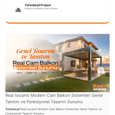
Port
Tufanbeyli Projesi
Coquitlam
Adana mimarisine özel tasarım
Rize
Sakarya
Sarajevo
Sivas
switzerland
Tilburg
Van
Yalova
Real Isıcamlı Modern Cam Balkon Sistemleri Genel
Re
Tanıtım ve Fonksiyonel Tasarım Sunumu
ve
Tufanbeyli
Real Isıcamlı Modern Cam Balkon Sistemleri Genel Tanıtım ve
Tuf
VAZGEÇ
Fonksiyonel Tasarım Sunumu