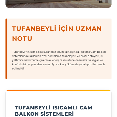
States
TUFANBEYLI İÇIN UZMAN
NOTU
Tüm
Şehirler
Tufanbeyli’nin sert kış koşulları göz önüne alındığında, Isıcamlı Cam Balkon
Adana
sistemlerinde kullanılan özel contalama teknolojileri ve profil detayları, ısı
yalıtımını maksimuma çıkararak enerji tasarrufuna önemli katkı sağlar ve
konforlu bir yaşam alanı sunar. Ayrıca kar yüküne dayanıklı profiller tercih
Adıyaman
edilmelidir.
Afyonkarahisar
Antalya
Aydın
TUFANBEYLI ISICAMLI CAM
Balıkesir
BALKON SISTEMLERI