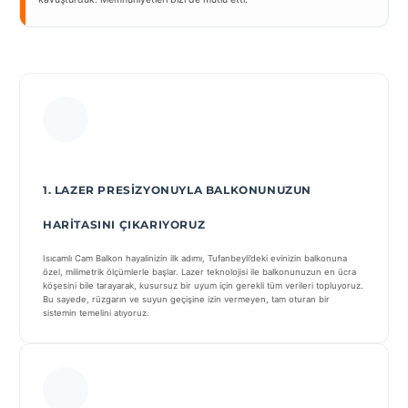
1. LAZER PRESIZYONUYLA BALKONUNUZUN
HARITASINI ÇIKARIYORUZ
Isıcamlı Cam Balkon hayalinizin ilk adımı, Tufanbeyli’deki evinizin balkonuna
özel, milimetrik ölçümlerle başlar. Lazer teknolojisi ile balkonunuzun en ücra
köşesini bile tarayarak, kusursuz bir uyum için gerekli tüm verileri topluyoruz.
Bu sayede, rüzgarın ve suyun geçişine izin vermeyen, tam oturan bir
sistemin temelini atıyoruz.