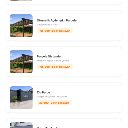
Otomatik Açılır Işıklı Pergole
Gölgenin En Şık Hali!
105.600 TL’den başlayan
Pergola Sistemleri
Terasınızı Yaşam Alanına Çevirin!
105.600 TL’den başlayan
Zip Perde
Rüzgar ve Güneşe Tam Kalkan!
39.600 TL’den başlayan