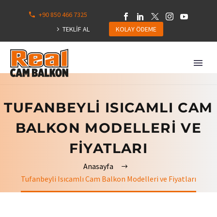
+90 850 466 7325
0
113
TEKLİF AL
KOLAY ÖDEME
Hepsini
Göster
TUFANBEYLI ISICAMLI CAM
BALKON MODELLERI VE
FIYATLARI
Anasayfa
Tufanbeyli Isıcamlı Cam Balkon Modelleri ve Fiyatları