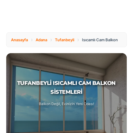
Tüm
Bosnia
Ülkeler
and
Herzegovina
Türkçe
Bulgaria
Canada
›
›
›
Anasayfa
Adana
Tufanbeyli
Isıcamlı Cam Balkon
Czech
Netherlands
Republic
TUFANBEYLI ISICAMLI CAM BALKON
Poland
Romania
SISTEMLERI
Balkon Değil, Evinizin Yeni Odası!
Switzerland
Turkey
United