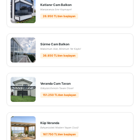
Katlanır Cam Balkon
Manzaranıza Sınır Koymayın!
26.950 TL’den başlayan
Sürme Cam Balkon
Maksimum Alan, Minimum Yer Kaybı!
36.850 TL’den başlayan
Veranda Cam Tavan
Gökyüzü Evinizin Tavanı Olsun!
151.250 TL’den başlayan
Küp Veranda
Bahçenizdeki Modern Yaşam Üssü!
167.750 TL’den başlayan