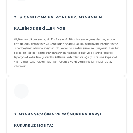
2. ISICAMLI CAM BALKONUNUZ, ADANA’NIN
KALBINDE ŞEKILLENIYOR
Ölçüler alındıktan sonra, 4+12+4 veya 4+16+4 Isıcam seçenekleriyle, argon
gazı dolgulu camlarımız ve kendinden yağmur oluklu alüminyum profillerimizle,
Tufanbeyli’nin iklimine meydan okuyacak bir üretim sürecine giriyoruz. Her bir
parça, en yüksek kalite standartlarında, titizlikle işlenir ve bir araya getirilir.
İspanyolet kollu tam güvenlikli kilitleme sistemleri ve ağır yük taşıma kapasiteli
4’lü rulman tekerleklerimizle, konforunuz ve güvenliğiniz için hiçbir detay
atlanmaz.
3. ADANA SICAĞINA VE YAĞMURUNA KARŞI
KUSURSUZ MONTAJ