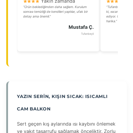
Yakın zamanda
Y
“Ürün beklediğimden daha sağlam. Kurulum
“Tufanbeylide yaşa
sonrası temizliği de kendileri yaptılar, ufak bir
ki, ısıcamlı cam b
detay ama önemli.”
ediyor. Özellikle r
harika.”
Mustafa Ç.
Tufanbeyli
YAZIN SERIN, KIŞIN SICAK: ISICAMLI
CAM BALKON
Sert geçen kış aylarında ısı kaybını önlemek
ve yakıt tasarrufu sağlamak önceliktir. Zorlu