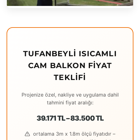
Eching
Edirne
Elazığ
Erzincan
TUFANBEYLI ISICAMLI
Erzrum
CAM BALKON FIYAT
Eskişehir
TEKLIFI
Gaziantep
Projenize özel, nakliye ve uygulama dahil
Giresun
tahmini fiyat aralığı:
Hatay
39.171 TL – 83.500 TL
Houston
ortalama 3m x 1.8m ölçü fiyatıdır –
İstanbul