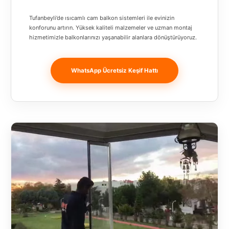
Banja
Tufanbeyli’de ısıcamlı cam balkon sistemleri ile evinizin
Luka
konforunu artırın. Yüksek kaliteli malzemeler ve uzman montaj
hizmetimizle balkonlarınızı yaşanabilir alanlara dönüştürüyoruz.
Bingöl
Bitlis
WhatsApp Ücretsiz Keşif Hattı
Bosnia and
Herzegovina
București
Bulgaristan
Bursa
Çanakkale
Çekya
Diyarbakır