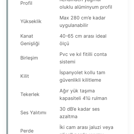
Profil
oluklu alüminyum profil
Max 280 cm’e kadar
Yükseklik
uygulanabilir
Kanat
40-65 cm arası ideal
Genişliği
ölçü
Pvc ve kıl fitilli conta
Birleşim
sistemi
İspanyolet kollu tam
Kilit
güvenlikli kilitleme
Ağır yük taşıma
Tekerlek
kapasiteli 4’lü rulman
30 dB’e kadar ses
Ses Yalıtımı
azaltma
İki cam arası jaluzi veya
Perde