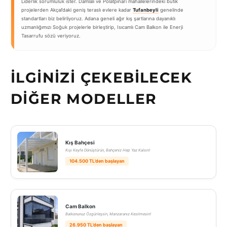
Liderlik sorumluluk ister. Damlalı ve Polatpınarı mahallelerindeki butik
projelerden Akçal’daki geniş teraslı evlere kadar
Tufanbeyli
genelinde
standartları biz belirliyoruz. Adana geneli ağır kış şartlarına dayanıklı
uzmanlığımızı Soğuk projelerle birleştirip, Isıcamlı Cam Balkon ile Enerji
Tasarrufu sözü veriyoruz.
İLGINIZI ÇEKEBILECEK
DIĞER MODELLER
Kış Bahçesi
Kışı Keyfe Dönüştürün, Bahçeniz Hep Yaz Kalsın!
104.500 TL’den başlayan
Cam Balkon
Balkonunuz Özgürleşsin, Manzaranız Kesilmesin!
26.950 TL’den başlayan