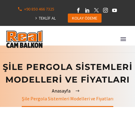
+90 850 466 7325
0
113
TEKLİF AL
KOLAY ÖDEME
Hepsini
Göster
ŞILE PERGOLA SISTEMLERI
MODELLERI VE FIYATLARI
Anasayfa
Şile Pergola Sistemleri Modelleri ve Fiyatları