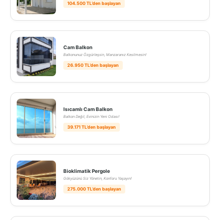
104.500 TL’den başlayan
Cam Balkon
Balkonunuz Özgürleşsin, Manzaranız Kesilmesin!
26.950 TL’den başlayan
Isıcamlı Cam Balkon
Balkon Değil, Evinizin Yeni Odası!
39.171 TL’den başlayan
Bioklimatik Pergole
Gökyüzünü Siz Yönetin, Konforu Yaşayın!
275.000 TL’den başlayan