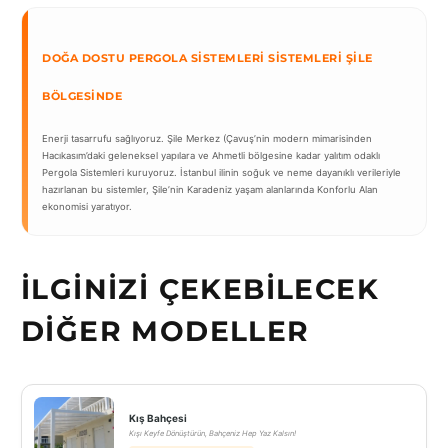
DOĞA DOSTU PERGOLA SISTEMLERI SISTEMLERI ŞILE
BÖLGESINDE
Enerji tasarrufu sağlıyoruz. Şile Merkez (Çavuş’nin modern mimarisinden
Hacıkasım’daki geleneksel yapılara ve Ahmetli bölgesine kadar yalıtım odaklı
Pergola Sistemleri kuruyoruz. İstanbul ilinin soğuk ve neme dayanıklı verileriyle
hazırlanan bu sistemler, Şile’nin Karadeniz yaşam alanlarında Konforlu Alan
ekonomisi yaratıyor.
İLGINIZI ÇEKEBILECEK
DIĞER MODELLER
Kış Bahçesi
Kışı Keyfe Dönüştürün, Bahçeniz Hep Yaz Kalsın!