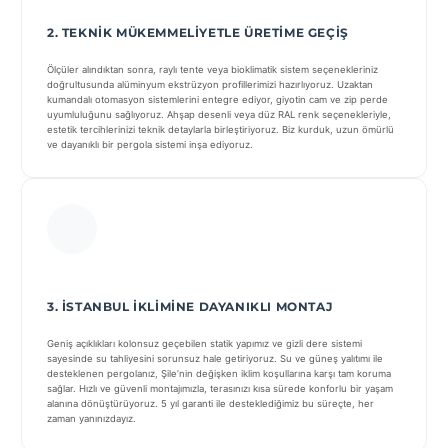
2. TEKNIK MÜKEMMELIYETLE ÜRETIME GEÇIŞ
Ölçüler alındıktan sonra, raylı tente veya bioklimatik sistem seçenekleriniz
doğrultusunda alüminyum ekstrüzyon profillerimizi hazırlıyoruz. Uzaktan
kumandalı otomasyon sistemlerini entegre ediyor, giyotin cam ve zip perde
uyumluluğunu sağlıyoruz. Ahşap desenli veya düz RAL renk seçenekleriyle,
estetik tercihlerinizi teknik detaylarla birleştiriyoruz. Biz kurduk, uzun ömürlü
ve dayanıklı bir pergola sistemi inşa ediyoruz.
3. İSTANBUL İKLIMINE DAYANIKLI MONTAJ
Geniş açıklıkları kolonsuz geçebilen statik yapımız ve gizli dere sistemi
sayesinde su tahliyesini sorunsuz hale getiriyoruz. Su ve güneş yalıtımı ile
desteklenen pergolanız, Şile’nin değişken iklim koşullarına karşı tam koruma
sağlar. Hızlı ve güvenli montajımızla, terasınızı kısa sürede konforlu bir yaşam
alanına dönüştürüyoruz. 5 yıl garanti ile desteklediğimiz bu süreçte, her
zaman yanınızdayız.