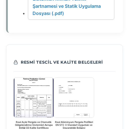
Şartnamesi ve Statik Uygulama
Dosyası (.pdf)
RESMI TESCIL VE KALITE BELGELERI
Real Açılır Pergola ve Otomatik
Real Alüminyum Pergola Profilleri
Gölgelendirme Sistemleri Avrupa
EN 573-3 Standart Uygunluk ve
Birliği CE Kalite Sertifikası
Dayanıklılık Belgesi