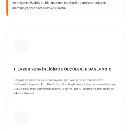
yemeklerini yiyebiliyor. Biz, mekanın estetiğini de artırarak müşteri
memnuniyetini en üst düzeye çıkardık.
1. LAZER KESKINLIĞINDE ÖLÇÜLERLE BAŞLANGIÇ
Pergola sisteminizin kusursuz uyumu için, alanınızın en hassas lazer
ölçümlerini alıyoruz. Bu, Şile’nin kendine özgü atmosferine ve mimarisine en
uygun çözümleri sunmamızı sağlıyor. Hızlı ve doğru ölçümlerle projenizin ilk
adımını atıyoruz.