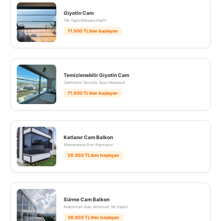
Giyotin Cam
Tek Tuşla Manzara Keyfi!
71.500 TL’den başlayan
Temizlenebilir Giyotin Cam
Zahmetsiz Temizlik, Eşsiz Manzara!
71.500 TL’den başlayan
Katlanır Cam Balkon
Manzaranıza Sınır Koymayın!
26.950 TL’den başlayan
Sürme Cam Balkon
Maksimum Alan, Minimum Yer Kaybı!
36.850 TL’den başlayan