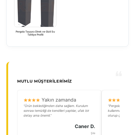
Pergola Taşıyıcı Direk ve Gizli Su
Tahliye Profili
MUTLU MÜŞTERILERIMIZ
Yakın zamanda
Y
“Ürün beklediğimden daha sağlam. Kurulum
“Pergola sayesind
sonrası temizliği de kendileri yaptılar, ufak bir
kullanmaya başladı
detay ama önemli.”
oturup çay keyfi y
Caner D.
Şile