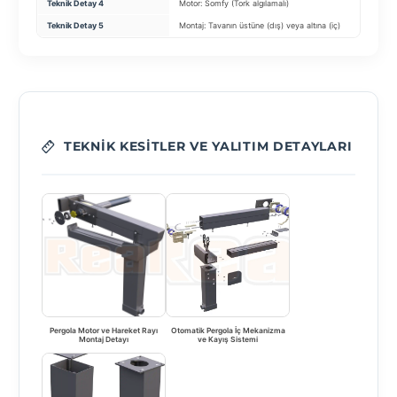
Teknik Detay 4
Motor: Somfy (Tork algılamalı)
Su Tahl
Teknik Detay 5
Montaj: Tavanın üstüne (dış) veya altına (iç)
Renk: İ
TEKNIK KESITLER VE YALITIM DETAYLARI
Pergola Motor ve Hareket Rayı
Otomatik Pergola İç Mekanizma
Montaj Detayı
ve Kayış Sistemi