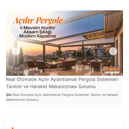
Port
Coquitlam
Rize
Sakarya
Sarajevo
Sivas
switzerland
Real Otomatik Açılır Aydıntlamalı Pergola Sistemleri
Re
Tilburg
Tanıtım ve Hareket Mekanizması Sunumu
ve
Van
Şile
Real Otomatik Açılır Aydıntlamalı Pergola Sistemleri Tanıtım ve Hareket
Şile
Mekanizması Sunumu
Test
Yalova
VAZGEÇ