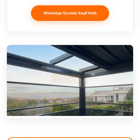
Banja
Luka
WhatsApp Ücretsiz Keşif Hattı
Bingöl
Bitlis
Bosnia and
Herzegovina
București
Bulgaristan
Bursa
Çanakkale
Çekya
Diyarbakır