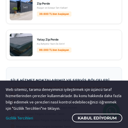
Zip Perde
Rüzgar ve Güneşe Tam Kalkan!
39.600 TL’den başlayan
Yatay Zip Perde
Kış Bahçeniz Yazın Da Serin!
99.000 TL’den başlayan
ŞILE HIZMET NOKTALARIMIZ VE SERVIS BÖLGELERI
Web sitemiz, tarama deneyiminizi iyileştirmek için üçüncü taraf
hizmetlerinden çerezler kullanmaktadır. Bu konu hakkında daha fazla
Şile Merkez (Çavuş Mahallesi Pergola Sistemleri Ustası
bilgi edinmek ve çerezleri nasıl kontrol edebileceğinizi öğrenmek
Hacıkasım Mahallesi Pergola Sistemleri Ustası
için "Gizlilik Tercihleri"ne tıklayın.
Balibey) Mahallesi Pergola Sistemleri Keşif Hizmeti
Ağva Mahallesi Pergola Sistemleri Tamiri
Gizlilik Tercihleri
KABUL EDIYORUM
Kumbaba Mahallesi Pergola Sistemleri Servis Ağı
Meşrutiyet Mahallesi Pergola Sistemleri Tamiri