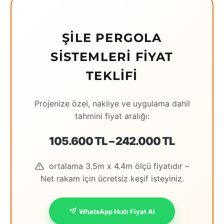
Eching
Edirne
ŞILE PERGOLA
SISTEMLERI FIYAT
Elazığ
TEKLIFI
Erzincan
Erzrum
Projenize özel, nakliye ve uygulama dahil
tahmini fiyat aralığı:
Eskişehir
Gaziantep
105.600 TL – 242.000 TL
Giresun
ortalama 3.5m x 4.4m ölçü fiyatıdır –
Hatay
Net rakam için ücretsiz keşif isteyiniz.
Houston
WhatsApp Hızlı Fiyat Al
İstanbul