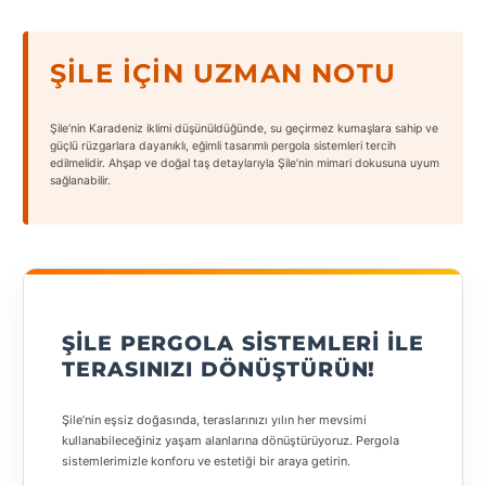
States
ŞILE İÇIN UZMAN NOTU
Şile’nin Karadeniz iklimi düşünüldüğünde, su geçirmez kumaşlara sahip ve
güçlü rüzgarlara dayanıklı, eğimli tasarımlı pergola sistemleri tercih
Tüm
edilmelidir. Ahşap ve doğal taş detaylarıyla Şile’nin mimari dokusuna uyum
sağlanabilir.
Şehirler
Adana
Adıyaman
Afyonkarahisar
ŞILE PERGOLA SISTEMLERI ILE
Antalya
TERASINIZI DÖNÜŞTÜRÜN!
Aydın
Şile’nin eşsiz doğasında, teraslarınızı yılın her mevsimi
kullanabileceğiniz yaşam alanlarına dönüştürüyoruz. Pergola
Balıkesir
sistemlerimizle konforu ve estetiği bir araya getirin.