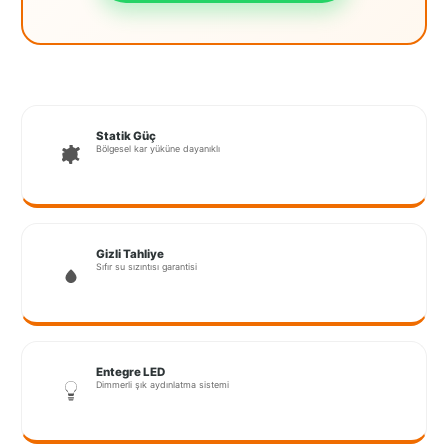
İstanbul
Anadolu
İstanbul
Avrupa
Statik Güç
Bölgesel kar yüküne dayanıklı
İzmir
Kırklareli
Kocaeli
Gizli Tahliye
Sıfır su sızıntısı garantisi
Lubrza
Manisa
Muğla
Entegre LED
Dimmerli şık aydınlatma sistemi
Muş