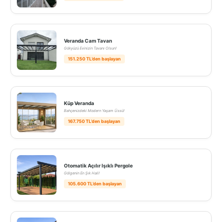
Veranda Cam Tavan
Gökyüzü Evinizin Tavanı Olsun!
151.250 TL’den başlayan
Küp Veranda
Bahçenizdeki Modern Yaşam Üssü!
167.750 TL’den başlayan
Otomatik Açılır Işıklı Pergole
Gölgenin En Şık Hali!
105.600 TL’den başlayan