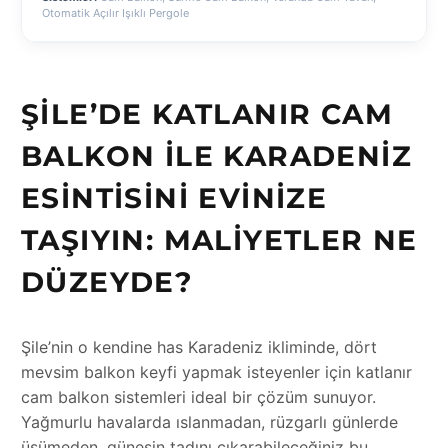
Otomatik Açılır Işıklı Pergole
ŞILE’DE KATLANIR CAM
BALKON ILE KARADENIZ
ESINTISINI EVINIZE
TAŞIYIN: MALIYETLER NE
DÜZEYDE?
Şile’nin o kendine has Karadeniz ikliminde, dört
mevsim balkon keyfi yapmak isteyenler için katlanır
cam balkon sistemleri ideal bir çözüm sunuyor.
Yağmurlu havalarda ıslanmadan, rüzgarlı günlerde
üşümeden, güneşin tadını çıkarabileceğiniz bu