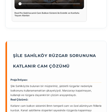
Real Pro Gold Isıcamlı Cam Balkon Sistemi ile Estetik ve Konforlu
Yaşam Alanları
ŞILE SAHILKÖY RÜZGAR SORUNUNA
KATLANIR CAM ÇÖZÜMÜ
Proje İhtiyacı:
Şile Sahilköy’de bulunan bir müşterimiz, şiddetli rüzgarlar nedeniyle
balkonunu kullanamamaktan şikayetçiydi. Manzarayı kapatmayan,
kullanışlı ve rüzgara dayanıklı bir çözüm arayışındaydı.
Real Çözümü:
Katlanır cam balkon sistemini 8mm temperli cam ve özel alüminyum fitillerle
kurduk. Kanat sabitleme stoperleri sayesinde rüzgarda kapanmayı