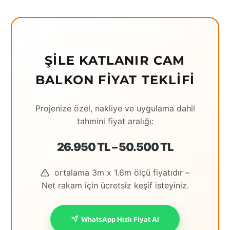
Eching
Edirne
Elazığ
ŞILE KATLANIR CAM
BALKON FIYAT TEKLIFI
Erzincan
Erzrum
Projenize özel, nakliye ve uygulama dahil
Eskişehir
tahmini fiyat aralığı:
Gaziantep
26.950 TL – 50.500 TL
Giresun
ortalama 3m x 1.6m ölçü fiyatıdır –
Hatay
Net rakam için ücretsiz keşif isteyiniz.
Houston
WhatsApp Hızlı Fiyat Al
İstanbul