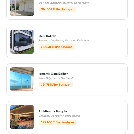
Kışı Keyfe Dönüştürün, Bahçeniz Hep Yaz Kalsın!
104.500 TL’den başlayan
Cam Balkon
Balkonunuz Özgürleşsin, Manzaranız Kesilmesin!
26.950 TL’den başlayan
Isıcamlı Cam Balkon
Balkon Değil, Evinizin Yeni Odası!
39.171 TL’den başlayan
Bioklimatik Pergole
Gökyüzünü Siz Yönetin, Konforu Yaşayın!
275.000 TL’den başlayan