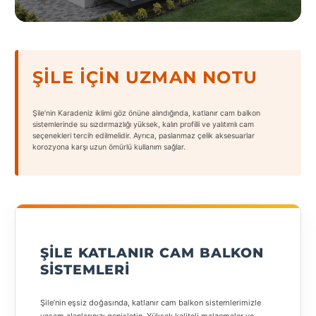
States
ŞILE İÇIN UZMAN NOTU
Tüm
Şile’nin Karadeniz iklimi göz önüne alındığında, katlanır cam balkon
Şehirler
sistemlerinde su sızdırmazlığı yüksek, kalın profilli ve yalıtımlı cam
seçenekleri tercih edilmelidir. Ayrıca, paslanmaz çelik aksesuarlar
korozyona karşı uzun ömürlü kullanım sağlar.
Adana
Adıyaman
Afyonkarahisar
Antalya
ŞILE KATLANIR CAM BALKON
Aydın
SISTEMLERI
Balıkesir
Şile’nin eşsiz doğasında, katlanır cam balkon sistemlerimizle