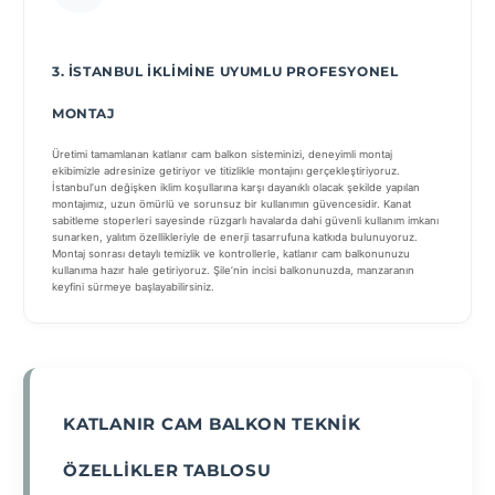
3. İSTANBUL İKLIMINE UYUMLU PROFESYONEL
MONTAJ
Üretimi tamamlanan katlanır cam balkon sisteminizi, deneyimli montaj
ekibimizle adresinize getiriyor ve titizlikle montajını gerçekleştiriyoruz.
İstanbul’un değişken iklim koşullarına karşı dayanıklı olacak şekilde yapılan
montajımız, uzun ömürlü ve sorunsuz bir kullanımın güvencesidir. Kanat
sabitleme stoperleri sayesinde rüzgarlı havalarda dahi güvenli kullanım imkanı
sunarken, yalıtım özellikleriyle de enerji tasarrufuna katkıda bulunuyoruz.
Montaj sonrası detaylı temizlik ve kontrollerle, katlanır cam balkonunuzu
kullanıma hazır hale getiriyoruz. Şile’nin incisi balkonunuzda, manzaranın
keyfini sürmeye başlayabilirsiniz.
KATLANIR CAM BALKON TEKNIK
ÖZELLIKLER TABLOSU