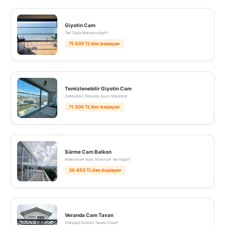
Giyotin Cam
Tek Tuşla Manzara Keyfi!
71.500 TL’den başlayan
Temizlenebilir Giyotin Cam
Zahmetsiz Temizlik, Eşsiz Manzara!
71.500 TL’den başlayan
Sürme Cam Balkon
Maksimum Alan, Minimum Yer Kaybı!
36.850 TL’den başlayan
Veranda Cam Tavan
Gökyüzü Evinizin Tavanı Olsun!