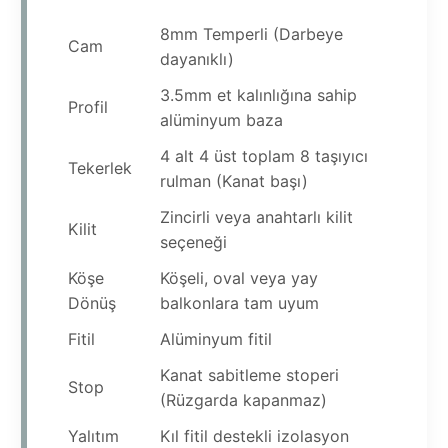
8mm Temperli (Darbeye
Cam
dayanıklı)
3.5mm et kalınlığına sahip
Profil
alüminyum baza
4 alt 4 üst toplam 8 taşıyıcı
Tekerlek
rulman (Kanat başı)
Zincirli veya anahtarlı kilit
Kilit
seçeneği
Köşe
Köşeli, oval veya yay
Dönüş
balkonlara tam uyum
Fitil
Alüminyum fitil
Kanat sabitleme stoperi
Stop
(Rüzgarda kapanmaz)
Yalıtım
Kıl fitil destekli izolasyon