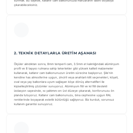
sunmak. Bu sayede, katlanır cam balkonunuzla manzaranın tadını doyasıya
çıkarabileceksiniz.
2. TEKNIK DETAYLARLA ÜRETIM AŞAMASI
Ölçüler alındıktan sonra, 8mm temperli cam, 3.5mm et kalınlığındaki alüminyum
profil ve 8 taşıyıcı rulmana sahip tekerlekler gibi yüksek kaliteli malzemeler
kullanarak, katlanır cam balkonunuzun üretim sürecine başlıyoruz. Şile’nin
kendine has atmosferine uygun, zincirli veya anahtarlı kilit seçenekleri, köşeli,
oval veya yay balkonlara uyum sağlayan köşe dönüş alternatifleri ile
kişiselleştirilmiş çözümler sunuyoruz. Alüminyum fitil ve kıl fitil destekli
izolasyon sayesinde, ısı yalıtımını en üst düzeye çıkararak, konforunuzu ön
planda tutuyoruz. Katlanır cam balkonunuzu, bina cephesine uygun RAL
renklerinde boyayarak estetik bütünlüğü sağlıyoruz. Biz kurduk, sorunsuz
kullanım garantisi sunuyoruz.