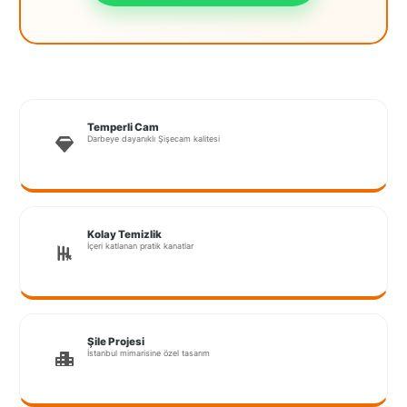
İstanbul
Anadolu
İstanbul
Avrupa
Temperli Cam
Darbeye dayanıklı Şişecam kalitesi
İzmir
Kırklareli
Kocaeli
Kolay Temizlik
İçeri katlanan pratik kanatlar
Lubrza
Manisa
Muğla
Şile Projesi
İstanbul mimarisine özel tasarım
Muş