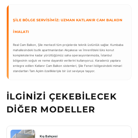
ŞILE BÖLGE SERVISIMIZ: UZMAN KATLANIR CAM BALKON
İMALATI
Real Cam Balkon, Şile merkezli tüm projelerde teknik üstünlük sağlar. Kumbaba
mahallesindeki butik apartmanlardan Akçakese ve İmrenli’deki lüks konut
komplekslerine kadar yürüttüğümüz saha operasyonlarımızda, İstanbul
bölgesinin soğuk ve neme dayanıklı verilerini kullanıyoruz. Karadeniz yapılara
entegre edilen Katlanır Cam Balkon sistemleri, Şile Feneri bölgesindeki mimari
standartları Tam Açılım özellikleriyle bir üst seviyeye taşıyor.
İLGINIZI ÇEKEBILECEK
DIĞER MODELLER
Kış Bahçesi