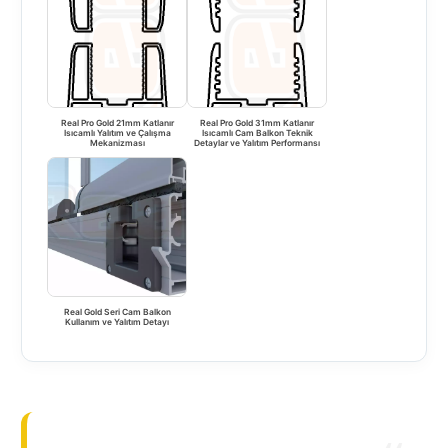
Real Pro Gold 21mm Katlanır
Real Pro Gold 31mm Katlanır
Isıcamlı Yalıtım ve Çalışma
Isıcamlı Cam Balkon Teknik
Mekanizması
Detaylar ve Yalıtım Performansı
Real Gold Seri Cam Balkon
Kullanım ve Yalıtım Detayı