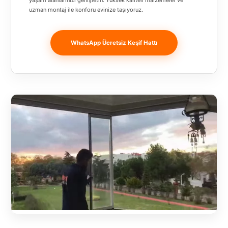
yaşam alanlarınızı genişletin. Yüksek kaliteli malzemeler ve
Banja
uzman montaj ile konforu evinize taşıyoruz.
Luka
Bingöl
WhatsApp Ücretsiz Keşif Hattı
Bitlis
Bosnia and
Herzegovina
București
Bulgaristan
Bursa
Çanakkale
Çekya
Diyarbakır