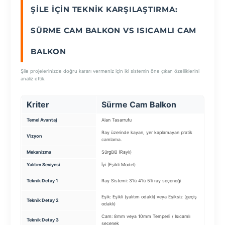
ŞILE İÇIN TEKNIK KARŞILAŞTIRMA:
SEÇ
SÜRME CAM BALKON VS ISICAMLI CAM
BALKON
Şile projelerinizde doğru kararı vermeniz için iki sistemin öne çıkan özelliklerini
analiz ettik.
Kriter
Sürme Cam Balkon
Is
Temel Avantaj
Alan Tasarrufu
Enerj
Ray üzerinde kayan, yer kaplamayan pratik
Balk
Vizyon
camlama.
siste
Mekanizma
Sürgülü (Raylı)
Katla
Yalıtım Seviyesi
İyi (Eşikli Model)
Çok 
Cam 
Teknik Detay 1
Ray Sistemi: 3’lü 4’lü 5’li ray seçeneği
Isıc
Eşik: Eşikli (yalıtım odaklı) veya Eşiksiz (geçiş
Teknik Detay 2
Yalı
odaklı)
Cam: 8mm veya 10mm Temperli / Isıcamlı
Teknik Detay 3
Prof
seçenek