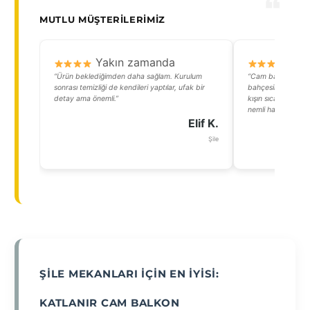
MUTLU MÜŞTERILERIMIZ
Yakın zamanda
Y
“Ürün beklediğimden daha sağlam. Kurulum
“Cam balkon sayes
sonrası temizliği de kendileri yaptılar, ufak bir
bahçesine dönüştü
detay ama önemli.”
kışın sıcaklığı bir
nemli havasından e
Elif K.
Şile
ŞILE MEKANLARI İÇIN EN İYISI:
KATLANIR CAM BALKON