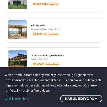
151.250 TL’den başlayan
Küp Veranda
Bahçenizdeki Modern Yaşam Üssü!
167.750 TL’den başlayan
Otomatik Açılır Işıklı Pergole
Gölgenin En Şık Hali!
105.600 TL’den başlayan
Web sitemiz, tarama deneyiminizi iyileştirmek için üçüncü taraf
hizmetlerinden çerezler kullanmaktadır. Bu konu hakkında daha fazla
bilgi edinmek ve çerezleri nasıl kontrol edebileceğinizi öğrenmek
Pergola Sistemleri
Terasınızı Yaşam Alanına Çevirin!
için "Gizlilik Tercihleri"ne tıklayın.
105.600 TL’den başlayan
Gizlilik Tercihleri
KABUL EDIYORUM