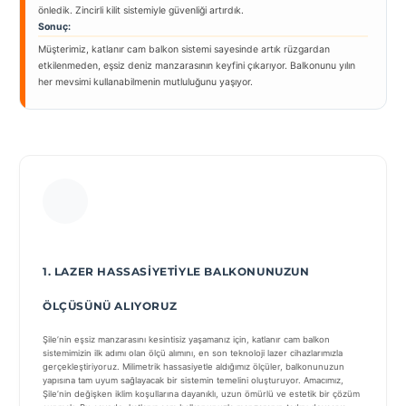
önledik. Zincirli kilit sistemiyle güvenliği artırdık.
Sonuç:
Müşterimiz, katlanır cam balkon sistemi sayesinde artık rüzgardan
etkilenmeden, eşsiz deniz manzarasının keyfini çıkarıyor. Balkonunu yılın
her mevsimi kullanabilmenin mutluluğunu yaşıyor.
1. LAZER HASSASIYETIYLE BALKONUNUZUN
ÖLÇÜSÜNÜ ALIYORUZ
Şile’nin eşsiz manzarasını kesintisiz yaşamanız için, katlanır cam balkon
sistemimizin ilk adımı olan ölçü alımını, en son teknoloji lazer cihazlarımızla
gerçekleştiriyoruz. Milimetrik hassasiyetle aldığımız ölçüler, balkonunuzun
yapısına tam uyum sağlayacak bir sistemin temelini oluşturuyor. Amacımız,
Şile’nin değişken iklim koşullarına dayanıklı, uzun ömürlü ve estetik bir çözüm