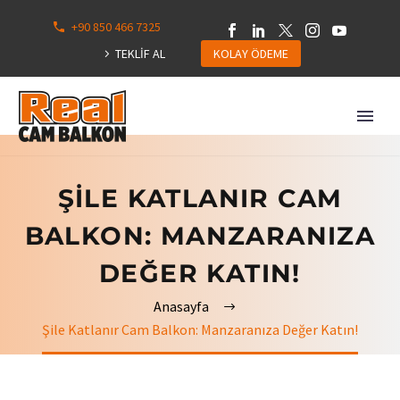
+90 850 466 7325
0
113
TEKLİF AL
KOLAY ÖDEME
Hepsini
Göster
ŞILE KATLANIR CAM
BALKON: MANZARANIZA
DEĞER KATIN!
Anasayfa
Şile Katlanır Cam Balkon: Manzaranıza Değer Katın!