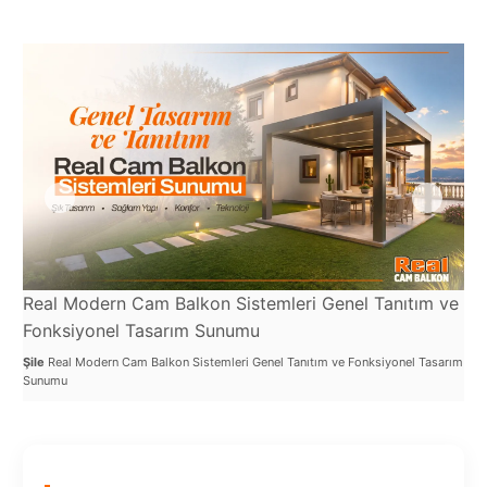
Port
Coquitlam
Rize
Sakarya
Sarajevo
Sivas
switzerland
Real Modern Cam Balkon Sistemleri Genel Tanıtım ve
Tilburg
Re
Fonksiyonel Tasarım Sunumu
Uy
Van
Şile
Real Modern Cam Balkon Sistemleri Genel Tanıtım ve Fonksiyonel Tasarım
Şile
Sunumu
Den
Yalova
VAZGEÇ