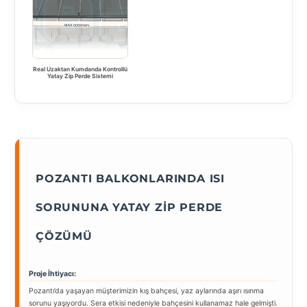
Real Uzaktan Kumdanda Kontrollü
Yatay Zip Perde Sistemi
POZANTI BALKONLARINDA ISI
SORUNUNA YATAY ZIP PERDE
ÇÖZÜMÜ
Proje İhtiyacı:
Pozantı’da yaşayan müşterimizin kış bahçesi, yaz aylarında aşırı ısınma
sorunu yaşıyordu. Sera etkisi nedeniyle bahçesini kullanamaz hale gelmişti.