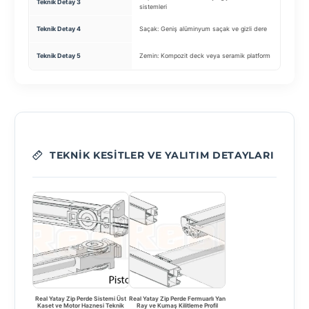
Teknik Detay 3
Yalıtım
sistemleri
Oluk Sis
Teknik Detay 4
Saçak: Geniş alüminyum saçak ve gizli dere
sistemi
Boya: Q
Teknik Detay 5
Zemin: Kompozit deck veya seramik platform
renkleri)
TEKNIK KESITLER VE YALITIM DETAYLARI
Real Yatay Zip Perde Sistemi Üst
Real Yatay Zip Perde Fermuarlı Yan
Kaset ve Motor Haznesi Teknik
Ray ve Kumaş Kilitleme Profil