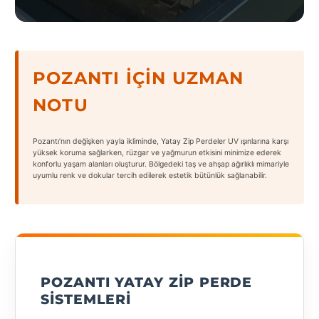
States
POZANTI İÇIN UZMAN
NOTU
Tüm
Şehirler
Pozantı’nın değişken yayla ikliminde, Yatay Zip Perdeler UV ışınlarına karşı
Adana
yüksek koruma sağlarken, rüzgar ve yağmurun etkisini minimize ederek
konforlu yaşam alanları oluşturur. Bölgedeki taş ve ahşap ağırlıklı mimariyle
uyumlu renk ve dokular tercih edilerek estetik bütünlük sağlanabilir.
Adıyaman
Afyonkarahisar
Antalya
Aydın
POZANTI YATAY ZIP PERDE
Balıkesir
SISTEMLERI