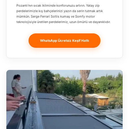
Banja
Pozantı’nın sıcak ikliminde konforunuzu artırın. Yatay zip
Luka
perdelerimizle kış bahçelerinizi yazın da serin tutmak artık
mümkün. Serge Ferrari Soltis kumaş ve Somfy motor
teknolojisiyle üretilen perdelerimiz, uzun ömürlü ve dayanıklıdır.
Bingöl
Bitlis
WhatsApp Ücretsiz Keşif Hattı
Bosnia and
Herzegovina
București
Bulgaristan
Bursa
Çanakkale
Çekya
Diyarbakır