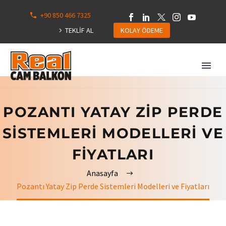
+90 850 466 7325
0
113
TEKLİF AL
KOLAY ÖDEME
Hepsini
Göster
POZANTI YATAY ZIP PERDE
SISTEMLERI MODELLERI VE
FIYATLARI
Anasayfa
Pozantı Yatay Zip Perde Sistemleri Modelleri ve Fiyatları