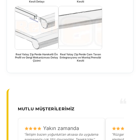
Kesit Detayı
Kesiti
Real Yatay Zip Perde Hareketli Ön
Real Yatay Zip Perde Cam Tavan
Profil ve Gergi Mekanizması Detay
Entegrasyonu ve Montaj Prensibi
Çizimi
Kesiti
MUTLU MÜŞTERILERIMIZ
Yakın zamanda
Y
“İletişim bazen yoğunluktan aksasa da uygulama
“Rüzgarlı bir bölg
aşamasında çok titiz davrandılar. Teşekkürler.”
alanlarda oturmak