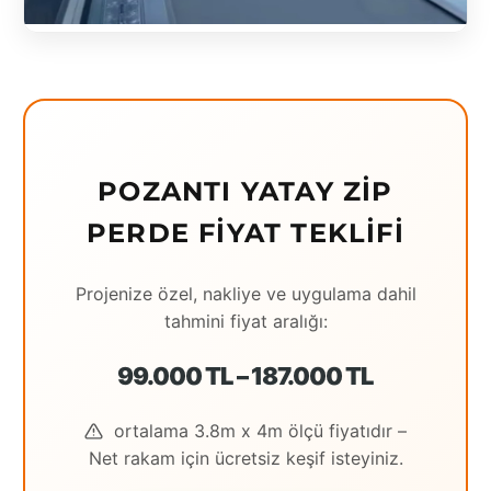
Eching
Edirne
Elazığ
Erzincan
POZANTI YATAY ZIP
Erzrum
PERDE FIYAT TEKLIFI
Eskişehir
Projenize özel, nakliye ve uygulama dahil
Gaziantep
tahmini fiyat aralığı:
Giresun
99.000 TL – 187.000 TL
Hatay
ortalama 3.8m x 4m ölçü fiyatıdır –
Houston
Net rakam için ücretsiz keşif isteyiniz.
İstanbul