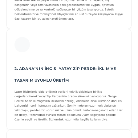
alarak lazer teknolojisiyle milimetrik ölçümler almaktır. Bu sayede, kış
bahçenizin veya cam tavanınızın özel gereksinimlerine uygun, optimum
gölgelendirme ve ısı kontrolü sağlayacak bir çözüm tasarlıyoruz. Estetik
beklentilerinizi ve fonksiyonel ihtiyaçlarınızı en üst düzeyde karşılayacak kişiye
özel tasarım için bu adım hayati önem taşır.
2. ADANA’NIN İNCISI YATAY ZIP PERDE: İKLIM VE
TASARIM UYUMLU ÜRETIM
Lazer ölçümlerle elde ettiğimiz verileri, teknik ekibimizle birlikte
değerlendirerek Yatay Zip Perdenizin üretim sürecini başlatıyoruz. Serge
Ferrari Soltis kumaşımızın ısı kalkanı özelliği, Adana’nın sıcak ikliminde dahi kış
bahçenizin serin kalmasını sağlarken, Somfy motorumuzun tork algılamalı
teknolojisi, perdenizin sorunsuz ve uzun ömürlü kullanımını garanti eder. Her
bir detay, Pozantı’daki evinizin mimari dokusuna uyum sağlayacak şekilde
özenle seçilir ve üretilir. Biz kurduk, uzun yıllar keyifle kullanın diye.