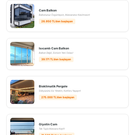
Cam Balkon
Balkonunuz Özgürleşsin, Manzaranız Kesilmesin!
26.950 TL’den başlayan
Isıcamlı Cam Balkon
Balkon Değil, Evinizin Yeni Odası!
39.171 TL’den başlayan
Bioklimatik Pergole
Gökyüzünü Siz Yönetin, Konforu Yaşayın!
275.000 TL’den başlayan
Giyotin Cam
Tek Tuşla Manzara Keyfi!