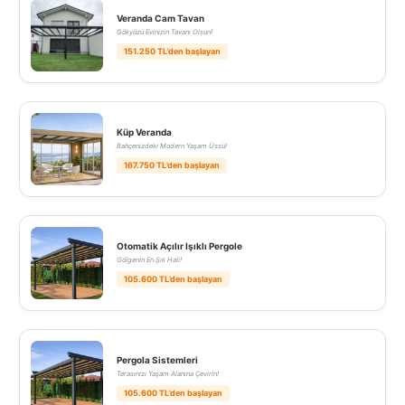
Veranda Cam Tavan
Gökyüzü Evinizin Tavanı Olsun!
151.250 TL’den başlayan
Küp Veranda
Bahçenizdeki Modern Yaşam Üssü!
167.750 TL’den başlayan
Otomatik Açılır Işıklı Pergole
Gölgenin En Şık Hali!
105.600 TL’den başlayan
Pergola Sistemleri
Terasınızı Yaşam Alanına Çevirin!
105.600 TL’den başlayan