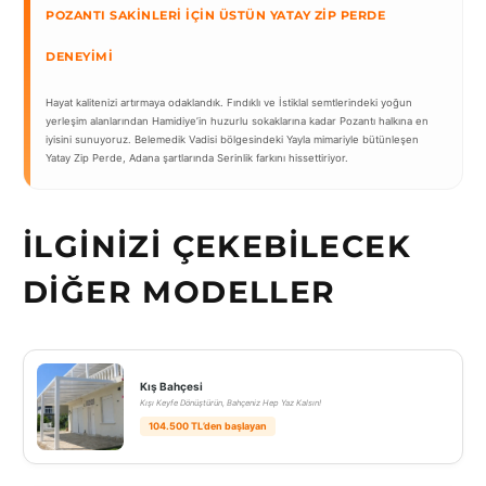
POZANTI SAKINLERI İÇIN ÜSTÜN YATAY ZIP PERDE
DENEYIMI
Hayat kalitenizi artırmaya odaklandık. Fındıklı ve İstiklal semtlerindeki yoğun
yerleşim alanlarından Hamidiye’in huzurlu sokaklarına kadar Pozantı halkına en
iyisini sunuyoruz. Belemedik Vadisi bölgesindeki Yayla mimariyle bütünleşen
Yatay Zip Perde, Adana şartlarında Serinlik farkını hissettiriyor.
İLGINIZI ÇEKEBILECEK
DIĞER MODELLER
Kış Bahçesi
Kışı Keyfe Dönüştürün, Bahçeniz Hep Yaz Kalsın!
104.500 TL’den başlayan