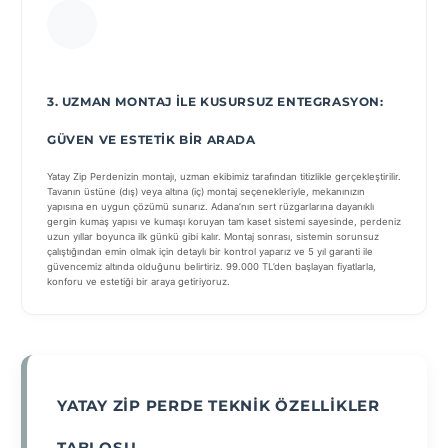
3. UZMAN MONTAJ ILE KUSURSUZ ENTEGRASYON:
GÜVEN VE ESTETIK BIR ARADA
Yatay Zip Perdenizin montajı, uzman ekibimiz tarafından titizlikle gerçekleştirilir.
Tavanın üstüne (dış) veya altına (iç) montaj seçenekleriyle, mekanınızın
yapısına en uygun çözümü sunarız. Adana’nın sert rüzgarlarına dayanıklı
gergin kumaş yapısı ve kumaşı koruyan tam kaset sistemi sayesinde, perdeniz
uzun yıllar boyunca ilk günkü gibi kalır. Montaj sonrası, sistemin sorunsuz
çalıştığından emin olmak için detaylı bir kontrol yaparız ve 5 yıl garanti ile
güvencemiz altında olduğunu belirtiriz. 99.000 TL’den başlayan fiyatlarla,
konforu ve estetiği bir araya getiriyoruz.
YATAY ZIP PERDE TEKNIK ÖZELLIKLER
TABLOSU