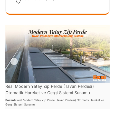
Port
Coquitlam
Rize
Sakarya
Sarajevo
Sivas
switzerland
Tilburg
Van
Real Modern Yatay Zip Perde (Tavan Perdesi)
Otomatik Hareket ve Gergi Sistemi Sunumu
Yalova
Pozantı
Real Modern Yatay Zip Perde (Tavan Perdesi) Otomatik Hareket ve
Gergi Sistemi Sunumu
VAZGEÇ