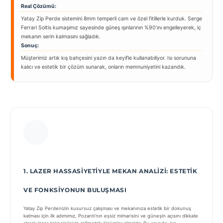
Real Çözümü:
Yatay Zip Perde sistemini 8mm temperli cam ve özel fitillerle kurduk. Serge
Ferrari Soltis kumaşımız sayesinde güneş ışınlarının %90’ını engelleyerek, iç
mekanın serin kalmasını sağladık.
Sonuç:
Müşterimiz artık kış bahçesini yazın da keyifle kullanabiliyor. Isı sorununa
kalıcı ve estetik bir çözüm sunarak, onların memnuniyetini kazandık.
1. LAZER HASSASIYETIYLE MEKAN ANALIZI: ESTETIK
VE FONKSIYONUN BULUŞMASI
Yatay Zip Perdenizin kusursuz çalışması ve mekanınıza estetik bir dokunuş
katması için ilk adımımız, Pozantı’nın eşsiz mimarisini ve güneşin açısını dikkate