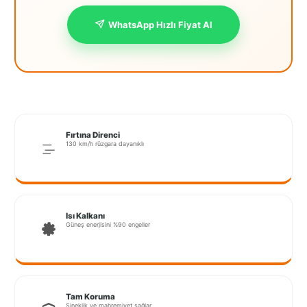
İstanbul
WhatsApp Hızlı Fiyat Al
Anadolu
İstanbul
Avrupa
İzmir
Fırtına Direnci
Kırklareli
130 km/h rüzgara dayanıklı
Kocaeli
Lubrza
Isı Kalkanı
Manisa
Güneş enerjisini %90 engeller
Muğla
Muş
Tam Koruma
Sineklik ve mahremiyet sağlar