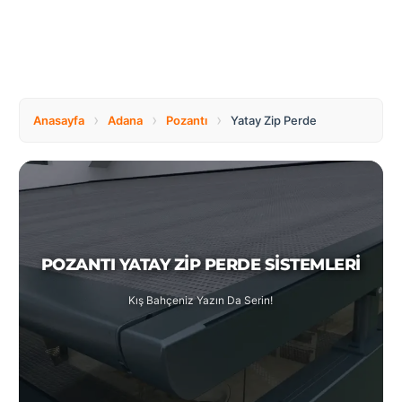
Tüm
Bosnia
Ülkeler
and
Herzegovina
Türkçe
Bulgaria
Canada
›
›
›
Anasayfa
Adana
Pozantı
Yatay Zip Perde
Czech
Netherlands
Republic
POZANTI YATAY ZIP PERDE SISTEMLERI
Poland
Romania
Kış Bahçeniz Yazın Da Serin!
Switzerland
Turkey
United