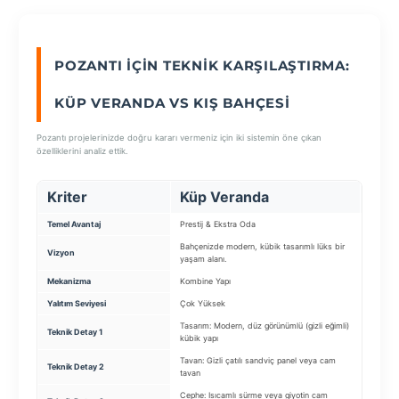
SEÇ
POZANTI İÇIN TEKNIK KARŞILAŞTIRMA:
KÜP VERANDA VS KIŞ BAHÇESI
Pozantı projelerinizde doğru kararı vermeniz için iki sistemin öne çıkan
özelliklerini analiz ettik.
Kriter
Küp Veranda
Kış
Temel Avantaj
Prestij & Ekstra Oda
Yeni Ya
Bahçenizde modern, kübik tasarımlı lüks bir
Dört mev
Vizyon
yaşam alanı.
yaşam a
Mekanizma
Kombine Yapı
Alüminy
Yalıtım Seviyesi
Çok Yüksek
Yüksek 
Tasarım: Modern, düz görünümlü (gizli eğimli)
Taşıyıc
Teknik Detay 1
kübik yapı
bağlantı
Tavan: Gizli çatılı sandviç panel veya cam
Çatı Ca
Teknik Detay 2
tavan
kontroll
Cephe: Isıcamlı sürme veya giyotin cam