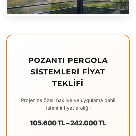
Eching
Edirne
Elazığ
Erzincan
Erzrum
POZANTI PERGOLA
SISTEMLERI FIYAT
Eskişehir
TEKLIFI
Gaziantep
Giresun
Projenize özel, nakliye ve uygulama dahil
tahmini fiyat aralığı:
Hatay
Houston
105.600 TL – 242.000 TL
İstanbul