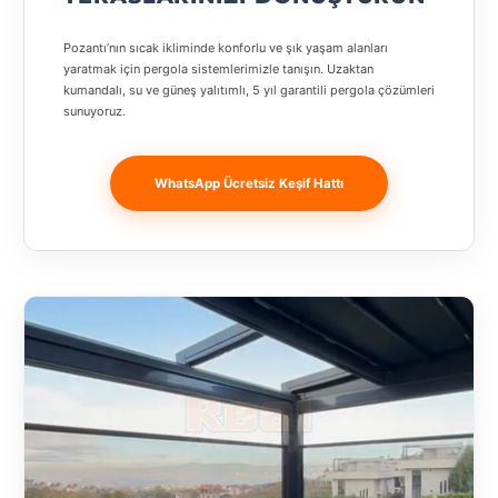
Banja
Luka
Pozantı’nın sıcak ikliminde konforlu ve şık yaşam alanları
yaratmak için pergola sistemlerimizle tanışın. Uzaktan
Bingöl
kumandalı, su ve güneş yalıtımlı, 5 yıl garantili pergola çözümleri
sunuyoruz.
Bitlis
Bosnia and
WhatsApp Ücretsiz Keşif Hattı
Herzegovina
București
Bulgaristan
Bursa
Çanakkale
Çekya
Diyarbakır