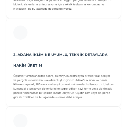
terasınızın veya bahçenizin yapısına en uygun pergola tasarımını belirliyoruz.
Motorlu sistemlerin entegrasyonu için elektrik tesisatının konumunu ve
ihtiyaçlarını da bu aşamada değerlendiriyoruz.
2. ADANA İKLIMINE UYUMLU, TEKNIK DETAYLARA
HAKIM ÜRETIM
Ölçümler tamamlandıktan sonra, alüminyum ekstrüzyon profillerimizi seçiyor
ve pergola sisteminizin iskeletini oluşturuyoruz. Adana’nın sıcak ve nemli
iklimine dayanıklı, UV ışınlarına karşı korumalı malzemeler kullanıyoruz. Uzaktan
kumandalı otomasyon sistemlerini entegre ediyor, raylı tente veya bioklimatik
panellerinizi hassas bir şekilde monte ediyoruz. Giyotin cam veya zip perde
gibi ek özellikler de bu aşamada sisteme dahil ediliyor.