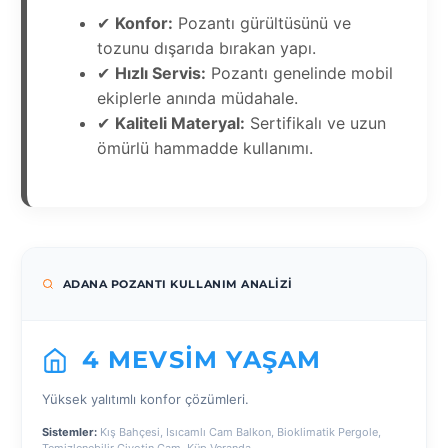
✔
Konfor:
Pozantı gürültüsünü ve
tozunu dışarıda bırakan yapı.
✔
Hızlı Servis:
Pozantı genelinde mobil
ekiplerle anında müdahale.
✔
Kaliteli Materyal:
Sertifikalı ve uzun
ömürlü hammadde kullanımı.
ADANA POZANTI KULLANIM ANALIZI
4 MEVSIM YAŞAM
Yüksek yalıtımlı konfor çözümleri.
Sistemler:
Kış Bahçesi, Isıcamlı Cam Balkon, Bioklimatik Pergole,