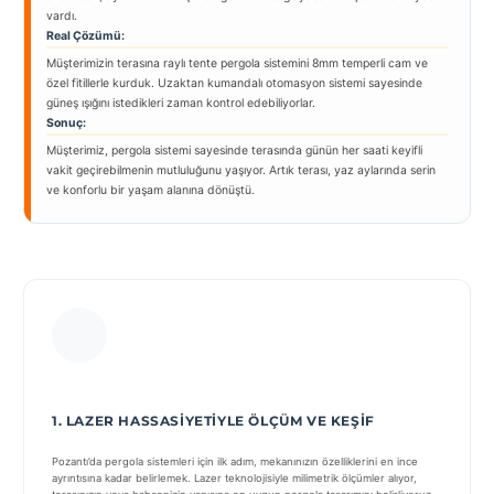
vardı.
Real Çözümü:
Müşterimizin terasına raylı tente pergola sistemini 8mm temperli cam ve
özel fitillerle kurduk. Uzaktan kumandalı otomasyon sistemi sayesinde
güneş ışığını istedikleri zaman kontrol edebiliyorlar.
Sonuç:
Müşterimiz, pergola sistemi sayesinde terasında günün her saati keyifli
vakit geçirebilmenin mutluluğunu yaşıyor. Artık terası, yaz aylarında serin
ve konforlu bir yaşam alanına dönüştü.
1. LAZER HASSASIYETIYLE ÖLÇÜM VE KEŞIF
Pozantı’da pergola sistemleri için ilk adım, mekanınızın özelliklerini en ince
ayrıntısına kadar belirlemek. Lazer teknolojisiyle milimetrik ölçümler alıyor,