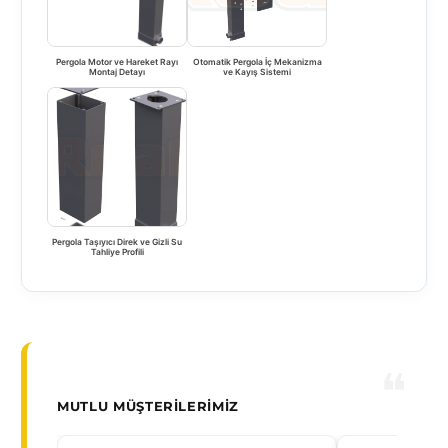
Pergola Motor ve Hareket Rayı
Otomatik Pergola İç Mekanizma
Montaj Detayı
ve Kayış Sistemi
Pergola Taşıyıcı Direk ve Gizli Su
Tahliye Profili
MUTLU MÜŞTERILERIMIZ