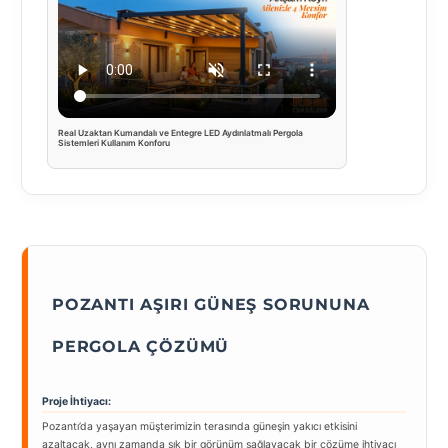
Real Uzaktan Kumandalı ve Entegre LED Aydınlatmalı Pergola
Sistemleri Kullanım Konforu
POZANTI AŞIRI GÜNEŞ SORUNUNA
PERGOLA ÇÖZÜMÜ
Proje İhtiyacı:
Pozantı’da yaşayan müşterimizin terasında güneşin yakıcı etkisini
azaltacak, aynı zamanda şık bir görünüm sağlayacak bir çözüme ihtiyacı