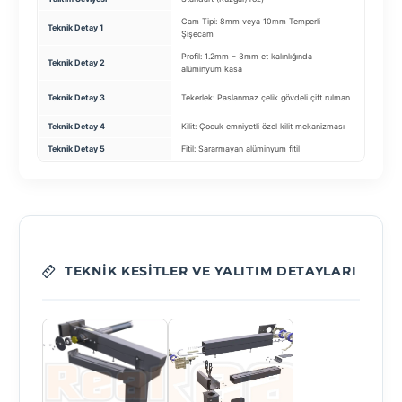
Cam Tipi: 8mm veya 10mm Temperli
Özel Mek
Teknik Detay 1
Şişecam
sağlaya
Profil: 1.2mm – 3mm et kalınlığında
Teknik Detay 2
Temizlik
alüminyum kasa
Güvenli
Teknik Detay 3
Tekerlek: Paslanmaz çelik gövdeli çift rulman
sistemi
Teknik Detay 4
Kilit: Çocuk emniyetli özel kilit mekanizması
Motor: 
Teknik Detay 5
Fitil: Sararmayan alüminyum fitil
Cam: Isı
TEKNIK KESITLER VE YALITIM DETAYLARI