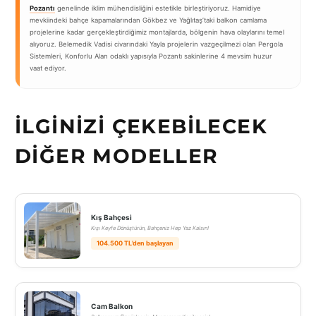
Pozantı
genelinde iklim mühendisliğini estetikle birleştiriyoruz. Hamidiye
mevkiindeki bahçe kapamalarından Gökbez ve Yağlıtaş’taki balkon camlama
projelerine kadar gerçekleştirdiğimiz montajlarda, bölgenin hava olaylarını temel
alıyoruz. Belemedik Vadisi civarındaki Yayla projelerin vazgeçilmezi olan Pergola
Sistemleri, Konforlu Alan odaklı yapısıyla Pozantı sakinlerine 4 mevsim huzur
vaat ediyor.
İLGINIZI ÇEKEBILECEK
DIĞER MODELLER
Kış Bahçesi
Kışı Keyfe Dönüştürün, Bahçeniz Hep Yaz Kalsın!
104.500 TL’den başlayan
Cam Balkon