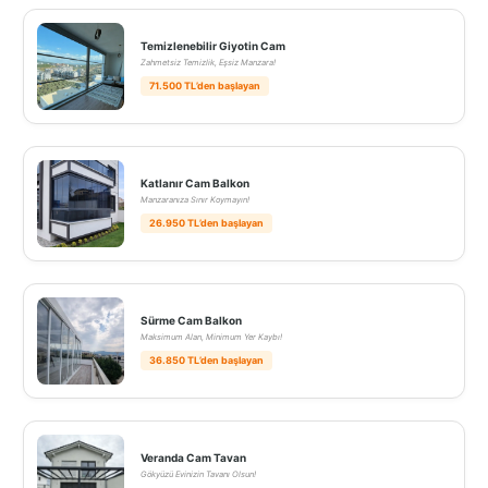
Temizlenebilir Giyotin Cam
Zahmetsiz Temizlik, Eşsiz Manzara!
71.500 TL’den başlayan
Katlanır Cam Balkon
Manzaranıza Sınır Koymayın!
26.950 TL’den başlayan
Sürme Cam Balkon
Maksimum Alan, Minimum Yer Kaybı!
36.850 TL’den başlayan
Veranda Cam Tavan
Gökyüzü Evinizin Tavanı Olsun!