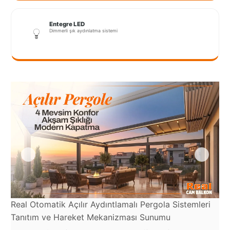
Port
Coquitlam
Entegre LED
Dimmerli şık aydınlatma sistemi
Rize
Sakarya
Sarajevo
Sivas
switzerland
Tilburg
Van
Yalova
Real Otomatik Açılır Aydıntlamalı Pergola Sistemleri
Re
Tanıtım ve Hareket Mekanizması Sunumu
ve
VAZGEÇ