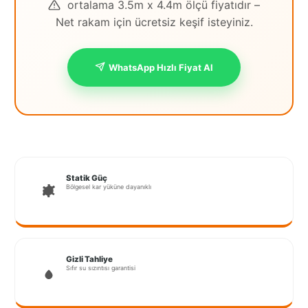
ortalama 3.5m x 4.4m ölçü fiyatıdır –
İstanbul
Net rakam için ücretsiz keşif isteyiniz.
Anadolu
İstanbul
WhatsApp Hızlı Fiyat Al
Avrupa
İzmir
Kırklareli
Kocaeli
Statik Güç
Bölgesel kar yüküne dayanıklı
Lubrza
Manisa
Muğla
Gizli Tahliye
Sıfır su sızıntısı garantisi
Muş