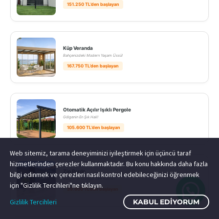
151.250 TL’den başlayan
Küp Veranda
Bahçenizdeki Modern Yaşam Üssü!
167.750 TL’den başlayan
Otomatik Açılır Işıklı Pergole
Gölgenin En Şık Hali!
105.600 TL’den başlayan
Web sitemiz, tarama deneyiminizi iyileştirmek için üçüncü taraf
hizmetlerinden çerezler kullanmaktadır. Bu konu hakkında daha fazla
Zip Perde
bilgi edinmek ve çerezleri nasıl kontrol edebileceğinizi öğrenmek
Rüzgar ve Güneşe Tam Kalkan!
için "Gizlilik Tercihleri"ne tıklayın.
39.600 TL’den başlayan
Gizlilik Tercihleri
KABUL EDIYORUM