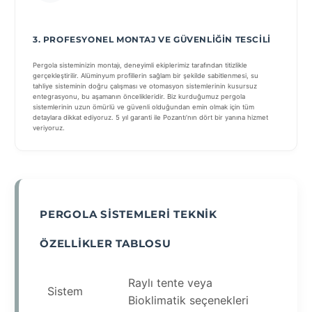
3. PROFESYONEL MONTAJ VE GÜVENLIĞIN TESCILI
Pergola sisteminizin montajı, deneyimli ekiplerimiz tarafından titizlikle
gerçekleştirilir. Alüminyum profillerin sağlam bir şekilde sabitlenmesi, su
tahliye sisteminin doğru çalışması ve otomasyon sistemlerinin kusursuz
entegrasyonu, bu aşamanın öncelikleridir. Biz kurduğumuz pergola
sistemlerinin uzun ömürlü ve güvenli olduğundan emin olmak için tüm
detaylara dikkat ediyoruz. 5 yıl garanti ile Pozantı’nın dört bir yanına hizmet
veriyoruz.
PERGOLA SISTEMLERI TEKNIK
ÖZELLIKLER TABLOSU
Raylı tente veya
Sistem
Bioklimatik seçenekleri