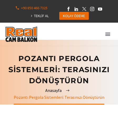
+90 850 466 7325
0
113
TEKLİF AL
KOLAY ÖDEME
Hepsini
Göster
POZANTI PERGOLA
SISTEMLERI: TERASINIZI
DÖNÜŞTÜRÜN
Anasayfa
Pozantı Pergola Sistemleri: Terasınızı Dönüştürün