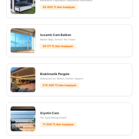
Balkonunuz Özgürleşsin, Manzaranız Kesilmesin!
26.950 TL’den başlayan
Isıcamlı Cam Balkon
Balkon Değil, Evinizin Yeni Odası!
39.171 TL’den başlayan
Bioklimatik Pergole
Gökyüzünü Siz Yönetin, Konforu Yaşayın!
275.000 TL’den başlayan
Giyotin Cam
Tek Tuşla Manzara Keyfi!
71.500 TL’den başlayan