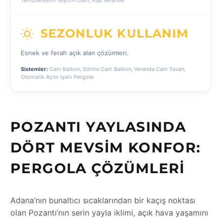
Temizlenebilir Giyotin Cam, Küp Veranda
SEZONLUK KULLANIM
Esnek ve ferah açık alan çözümleri.
Sistemler:
Cam Balkon, Sürme Cam Balkon, Veranda Cam Tavan,
Otomatik Açılır Işıklı Pergole
POZANTI YAYLASINDA
DÖRT MEVSIM KONFOR:
PERGOLA ÇÖZÜMLERI
Adana’nın bunaltıcı sıcaklarından bir kaçış noktası
olan Pozantı’nın serin yayla iklimi, açık hava yaşamını