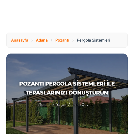
Tüm
Bosnia
Ülkeler
and
Herzegovina
Türkçe
Bulgaria
Canada
›
›
›
Anasayfa
Adana
Pozantı
Pergola Sistemleri
Czech
Netherlands
Republic
POZANTI PERGOLA SISTEMLERI ILE
Poland
Romania
TERASLARINIZI DÖNÜŞTÜRÜN
Terasınızı Yaşam Alanına Çevirin!
Switzerland
Turkey
United