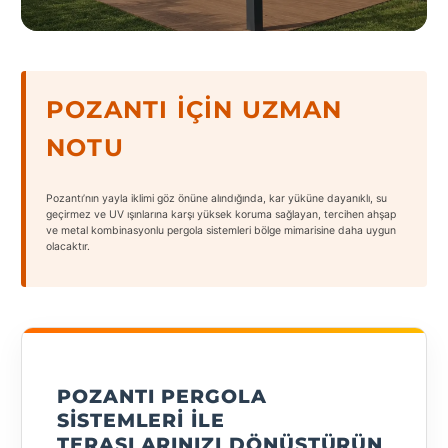
States
POZANTI İÇIN UZMAN
NOTU
Tüm
Şehirler
Pozantı’nın yayla iklimi göz önüne alındığında, kar yüküne dayanıklı, su
Adana
geçirmez ve UV ışınlarına karşı yüksek koruma sağlayan, tercihen ahşap
ve metal kombinasyonlu pergola sistemleri bölge mimarisine daha uygun
olacaktır.
Adıyaman
Afyonkarahisar
Antalya
Aydın
POZANTI PERGOLA
Balıkesir
SISTEMLERI ILE
TERASLARINIZI DÖNÜŞTÜRÜN