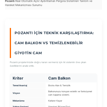
Pozantı
Real Otomatik Açılır Aydıntlamalı Pergola Sistemleri Tanıtım ve
Poz
Hareket Mekanizması Sunumu
Sist
SEÇ
POZANTI İÇIN TEKNIK KARŞILAŞTIRMA:
CAM BALKON VS TEMIZLENEBILIR
GIYOTIN CAM
Pozantı projelerinizde doğru kararı vermeniz için iki sistemin öne çıkan
özelliklerini analiz ettik.
Kriter
Cam Balkon
Temi
Temel Avantaj
Ekstra Alan & Temizlik
Kolay T
Balkonunuzu koruyan estetik ve fonksiyonel
Yüksek 
Vizyon
cam kapama sistemi.
patentli 
Mekanizma
Katlanır Kayar
Motorlu
Yalıtım Seviyesi
Standart (Rüzgar/Toz)
Yüksek