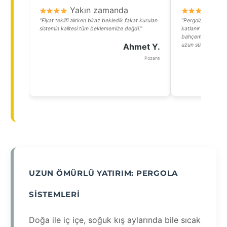
Yakın zamanda
Y
“Fiyat teklifi alırken biraz bekledik fakat kurulan
“Pergola almadan 
sistemin kalitesi tüm beklememize değdi.”
katlanır camlı bir 
bahçemizi kullanab
Ahmet Y.
uzun sürdü, o konu
Pozantı
UZUN ÖMÜRLÜ YATIRIM: PERGOLA
SISTEMLERI
Doğa ile iç içe, soğuk kış aylarında bile sıcak