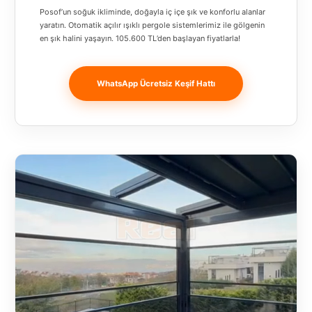
Banja
Posof’un soğuk ikliminde, doğayla iç içe şık ve konforlu alanlar
yaratın. Otomatik açılır ışıklı pergole sistemlerimiz ile gölgenin
Luka
en şık halini yaşayın. 105.600 TL’den başlayan fiyatlarla!
Bingöl
Bitlis
WhatsApp Ücretsiz Keşif Hattı
Bosnia and
Herzegovina
București
Bulgaristan
Bursa
Çanakkale
Çekya
Diyarbakır