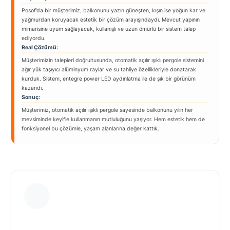
Posof’da bir müşterimiz, balkonunu yazın güneşten, kışın ise yoğun kar ve
yağmurdan koruyacak estetik bir çözüm arayışındaydı. Mevcut yapının
mimarisine uyum sağlayacak, kullanışlı ve uzun ömürlü bir sistem talep
ediyordu.
Real Çözümü:
Müşterimizin talepleri doğrultusunda, otomatik açılır ışıklı pergole sistemini
ağır yük taşıyıcı alüminyum raylar ve su tahliye özellikleriyle donatarak
kurduk. Sistem, entegre power LED aydınlatma ile de şık bir görünüm
kazandı.
Sonuç:
Müşterimiz, otomatik açılır ışıklı pergole sayesinde balkonunu yılın her
mevsiminde keyifle kullanmanın mutluluğunu yaşıyor. Hem estetik hem de
fonksiyonel bu çözümle, yaşam alanlarına değer kattık.