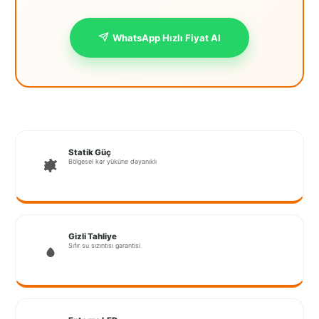
İstanbul
WhatsApp Hızlı Fiyat Al
Anadolu
İstanbul
Avrupa
İzmir
Kırklareli
Statik Güç
Bölgesel kar yüküne dayanıklı
Kocaeli
Lubrza
Manisa
Gizli Tahliye
Sıfır su sızıntısı garantisi
Muğla
Muş