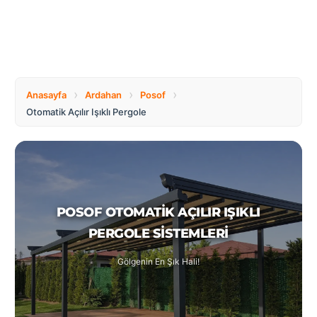
Tüm
Bosnia
Ülkeler
and
Herzegovina
Türkçe
Bulgaria
Canada
›
›
›
Anasayfa
Ardahan
Posof
Otomatik Açılır Işıklı Pergole
Czech
Netherlands
Republic
Poland
Romania
POSOF OTOMATIK AÇILIR IŞIKLI
PERGOLE SISTEMLERI
Switzerland
Turkey
Gölgenin En Şık Hali!
United