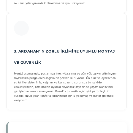
ile uzun yıllar güvenle kullanabilmeniz için üretiyoruz.
3. ARDAHAN’IN ZORLU İKLIMINE UYUMLU MONTAJ
VE GÜVENLIK
Montaj aşamasında, paslanmaz inox vidalarımız ve ağır yük taşıyıcı alüminyum
raylarımızla pergolenizi sağlam bir şekilde kuruyoruz. Ön oluk ve ayaklardan
su tahliye sistemimiz, yağmur ve kar suyunu sorunsuz bir şekilde
uzaklaştırırken, cam balkon uyumlu altyapımız sayesinde yaşam alanlarınızı
genişletme imkanı sunuyoruz. Posof’ta otomatik açılır ışıklı pergoleyi biz
kurduk, uzun yıllar konforla kullanmanız için 5 yıl kumaş ve motor garantisi
veriyoruz.