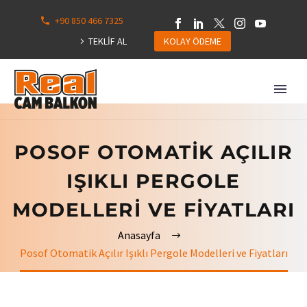
+90 850 466 7325
0
113
TEKLİF AL
KOLAY ÖDEME
Hepsini
Göster
POSOF OTOMATIK AÇILIR
IŞIKLI PERGOLE
MODELLERI VE FIYATLARI
Anasayfa
Posof Otomatik Açılır Işıklı Pergole Modelleri ve Fiyatları