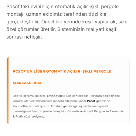
Posof’taki eviniz için otomatik açılır ışıklı pergole
montajı, uzman ekibimiz tarafından titizlikle
gerçekleştirilir. Öncelikle yerinde keşif yapılarak, size
özel çözümler üretilir. Sisteminizin maliyeti keşif
sonrası netleşir.
POSOF’UN LIDER OTOMATIK AÇILIR IŞIKLI PERGOLE
MARKASI: REAL
Liderlik sorumluluk ister. Eminbey’deki lüks konutlardan Halitpaşa bölgesindeki
villalara, Merkez mahallesinin modern sitelerine kadar
Posof
genelinde
standartları biz belirliyoruz. Ardahan geneli ağır kış şartlarına dayanıklı
uzmanlığımızı Sınır projelerle birleştirip, Otomatik Açılır Işıklı Pergole ile Ekonomik
& Pratik sözü veriyoruz.