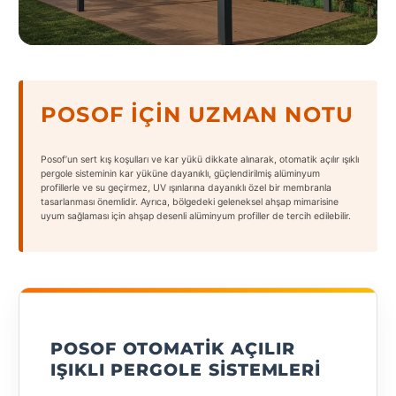
States
POSOF İÇIN UZMAN NOTU
Tüm
Şehirler
Posof’un sert kış koşulları ve kar yükü dikkate alınarak, otomatik açılır ışıklı
pergole sisteminin kar yüküne dayanıklı, güçlendirilmiş alüminyum
Adana
profillerle ve su geçirmez, UV ışınlarına dayanıklı özel bir membranla
tasarlanması önemlidir. Ayrıca, bölgedeki geleneksel ahşap mimarisine
uyum sağlaması için ahşap desenli alüminyum profiller de tercih edilebilir.
Adıyaman
Afyonkarahisar
Antalya
Aydın
POSOF OTOMATIK AÇILIR
IŞIKLI PERGOLE SISTEMLERI
Balıkesir