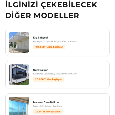
İLGINIZI ÇEKEBILECEK
DIĞER MODELLER
Kış Bahçesi
Kışı Keyfe Dönüştürün, Bahçeniz Hep Yaz Kalsın!
104.500 TL’den başlayan
Cam Balkon
Balkonunuz Özgürleşsin, Manzaranız Kesilmesin!
26.950 TL’den başlayan
Isıcamlı Cam Balkon
Balkon Değil, Evinizin Yeni Odası!
39.171 TL’den başlayan