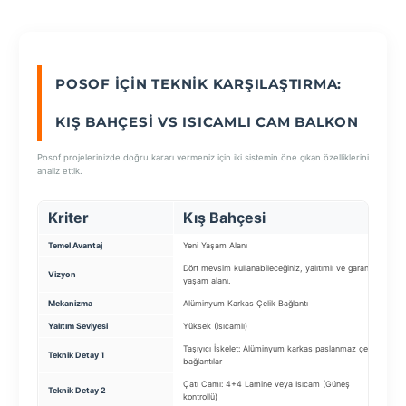
SEÇ
POSOF İÇIN TEKNIK KARŞILAŞTIRMA:
KIŞ BAHÇESI VS ISICAMLI CAM BALKON
Posof projelerinizde doğru kararı vermeniz için iki sistemin öne çıkan özelliklerini
analiz ettik.
Kriter
Kış Bahçesi
Temel Avantaj
Yeni Yaşam Alanı
Dört mevsim kullanabileceğiniz, yalıtımlı ve garantili
Vizyon
yaşam alanı.
Mekanizma
Alüminyum Karkas Çelik Bağlantı
Yalıtım Seviyesi
Yüksek (Isıcamlı)
Taşıyıcı İskelet: Alüminyum karkas paslanmaz çelik
Teknik Detay 1
bağlantılar
Çatı Camı: 4+4 Lamine veya Isıcam (Güneş
Teknik Detay 2
kontrollü)