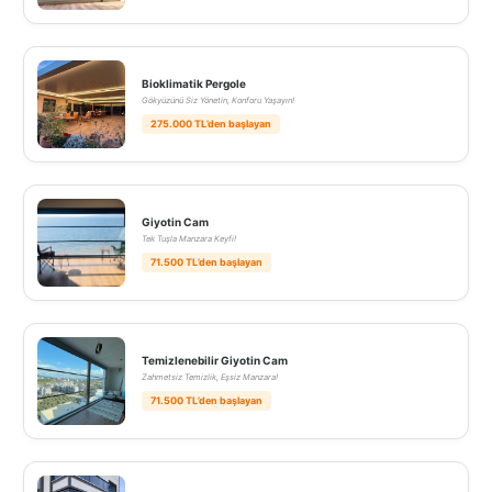
Bioklimatik Pergole
Gökyüzünü Siz Yönetin, Konforu Yaşayın!
275.000 TL’den başlayan
Giyotin Cam
Tek Tuşla Manzara Keyfi!
71.500 TL’den başlayan
Temizlenebilir Giyotin Cam
Zahmetsiz Temizlik, Eşsiz Manzara!
71.500 TL’den başlayan