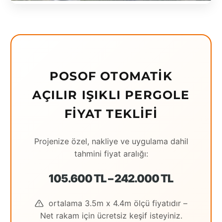
Eching
Edirne
Elazığ
POSOF OTOMATIK
Erzincan
AÇILIR IŞIKLI PERGOLE
Erzrum
FIYAT TEKLIFI
Eskişehir
Gaziantep
Projenize özel, nakliye ve uygulama dahil
tahmini fiyat aralığı:
Giresun
Hatay
105.600 TL – 242.000 TL
Houston
ortalama 3.5m x 4.4m ölçü fiyatıdır –
Net rakam için ücretsiz keşif isteyiniz.
İstanbul