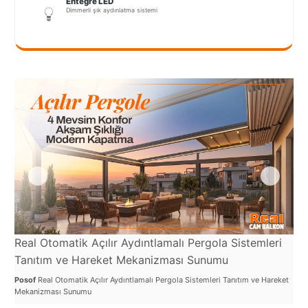
Entegre LED
Port
Dimmerli şık aydınlatma sistemi
Coquitlam
Rize
Sakarya
Sarajevo
Sivas
switzerland
Tilburg
Van
Real Otomatik Açılır Aydıntlamalı Pergola Sistemleri
Re
Yalova
Tanıtım ve Hareket Mekanizması Sunumu
ve
Posof
Real Otomatik Açılır Aydıntlamalı Pergola Sistemleri Tanıtım ve Hareket
Pos
Mekanizması Sunumu
Sist
VAZGEÇ