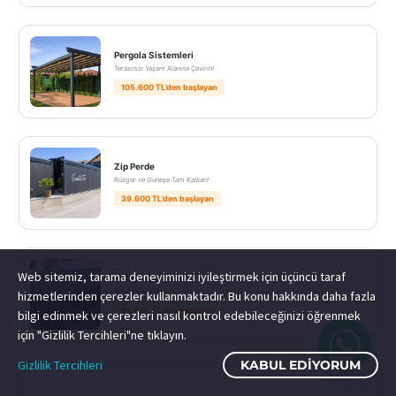
Pergola Sistemleri
Terasınızı Yaşam Alanına Çevirin!
105.600 TL’den başlayan
Zip Perde
Rüzgar ve Güneşe Tam Kalkan!
39.600 TL’den başlayan
Web sitemiz, tarama deneyiminizi iyileştirmek için üçüncü taraf
Yatay Zip Perde
Kış Bahçeniz Yazın Da Serin!
hizmetlerinden çerezler kullanmaktadır. Bu konu hakkında daha fazla
99.000 TL’den başlayan
bilgi edinmek ve çerezleri nasıl kontrol edebileceğinizi öğrenmek
için "Gizlilik Tercihleri"ne tıklayın.
Gizlilik Tercihleri
KABUL EDIYORUM