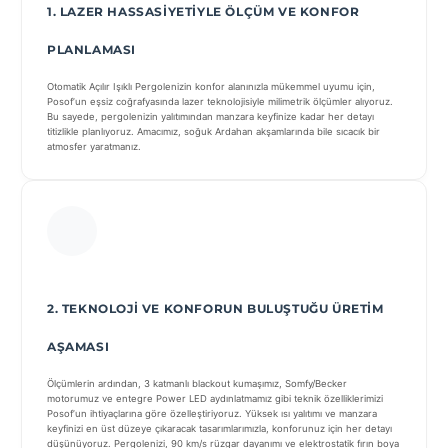
1. LAZER HASSASIYETIYLE ÖLÇÜM VE KONFOR
PLANLAMASI
Otomatik Açılır Işıklı Pergolenizin konfor alanınızla mükemmel uyumu için,
Posof’un eşsiz coğrafyasında lazer teknolojisiyle milimetrik ölçümler alıyoruz.
Bu sayede, pergolenizin yalıtımından manzara keyfinize kadar her detayı
titizlikle planlıyoruz. Amacımız, soğuk Ardahan akşamlarında bile sıcacık bir
atmosfer yaratmanız.
2. TEKNOLOJI VE KONFORUN BULUŞTUĞU ÜRETIM
AŞAMASI
Ölçümlerin ardından, 3 katmanlı blackout kumaşımız, Somfy/Becker
motorumuz ve entegre Power LED aydınlatmamız gibi teknik özelliklerimizi
Posof’un ihtiyaçlarına göre özelleştiriyoruz. Yüksek ısı yalıtımı ve manzara
keyfinizi en üst düzeye çıkaracak tasarımlarımızla, konforunuz için her detayı
düşünüyoruz. Pergolenizi, 90 km/s rüzgar dayanımı ve elektrostatik fırın boya