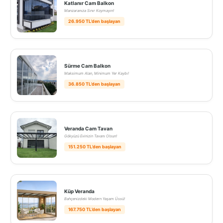
Katlanır Cam Balkon
Manzaranıza Sınır Koymayın!
26.950 TL’den başlayan
Sürme Cam Balkon
Maksimum Alan, Minimum Yer Kaybı!
36.850 TL’den başlayan
Veranda Cam Tavan
Gökyüzü Evinizin Tavanı Olsun!
151.250 TL’den başlayan
Küp Veranda
Bahçenizdeki Modern Yaşam Üssü!
167.750 TL’den başlayan