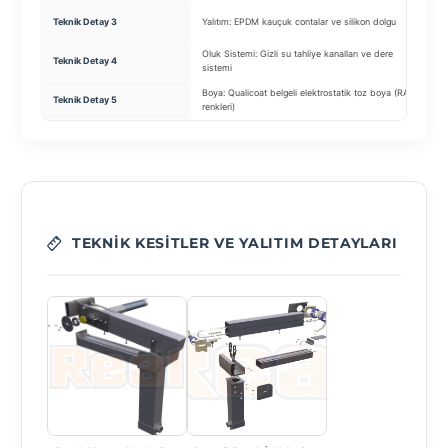
Teknik Detay 3
Yalıtım: EPDM kauçuk contalar ve silikon dolgu
Oluk Sistemi: Gizli su tahliye kanalları ve dere
Teknik Detay 4
sistemi
Boya: Qualicoat belgeli elektrostatik toz boya (RAL
Teknik Detay 5
renkleri)
TEKNIK KESITLER VE YALITIM DETAYLARI