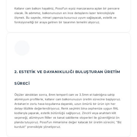
Katlanır cam balkon hayaliniz, Posof’un eşsiz manzarasına açılan bir pencere
olacak. İlk adımımız, balkonunuzun en ince detaylarını lazer teknolojisiyle
ölçmek. Bu sayede, mimari yapınıza kusursuz uyum sağlayacak, estetik ve
fonksiyonelliği bir araya getiren bir tasarımın temelini atıyoruz.
2. ESTETIK VE DAYANIKLILIĞI BULUŞTURAN ÜRETIM
SÜRECI
Ölçüler alındıktan sonra, 8mm temperli cam ve 3.5mm et kalınlığına sahip
alüminyum profillerle, katlanır cam balkonunuzun üretim sürecine başlıyoruz.
Ardahan’ın zorlu hava koşullarına dayanıklı, uzun ömürlü bir ürün için her
detayı titizlikle değerlendiriyoruz. Renk seçimini bina cephenize uygun RAL
kodlarıyla yaparak, estetik bütünlüğü sağlıyoruz. Zincirli veya anahtarlı kilit
seçeneği, alüminyum fitiller ve kanat sabitleme stoperleri ile güvenliğinizi ön
planda tutuyoruz. Posof’un mimarisine değer katacak bir üretim sürecini, “Biz
kurduk!” prensibiyle yönetiyoruz.