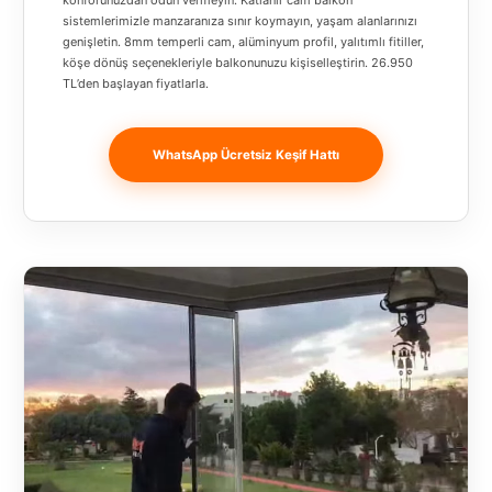
konforunuzdan ödün vermeyin. Katlanır cam balkon
Banja
sistemlerimizle manzaranıza sınır koymayın, yaşam alanlarınızı
Luka
genişletin. 8mm temperli cam, alüminyum profil, yalıtımlı fitiller,
köşe dönüş seçenekleriyle balkonunuzu kişiselleştirin. 26.950
TL’den başlayan fiyatlarla.
Bingöl
Bitlis
WhatsApp Ücretsiz Keşif Hattı
Bosnia and
Herzegovina
București
Bulgaristan
Bursa
Çanakkale
Çekya
Diyarbakır