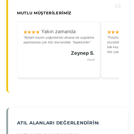
MUTLU MÜŞTERILERIMIZ
Yakın zamanda
Y
“İletişim bazen yoğunluktan aksasa da uygulama
“Posofun meşhur a
aşamasında çok titiz davrandılar. Teşekkürler.”
oturabiliyorum art
bile keyif yapabil
Zeynep S.
titiz çalıştı, ellerine
Posof
ATIL ALANLARI DEĞERLENDIRIN: