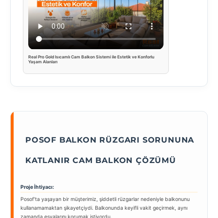
Real Pro Gold Isıcamlı Cam Balkon Sistemi ile Estetik ve Konforlu
Yaşam Alanları
POSOF BALKON RÜZGARI SORUNUNA
KATLANIR CAM BALKON ÇÖZÜMÜ
Proje İhtiyacı:
Posof’ta yaşayan bir müşterimiz, şiddetli rüzgarlar nedeniyle balkonunu
kullanamamaktan şikayetçiydi. Balkonunda keyifli vakit geçirmek, aynı
zamanda eşyalarını korumak istiyordu.