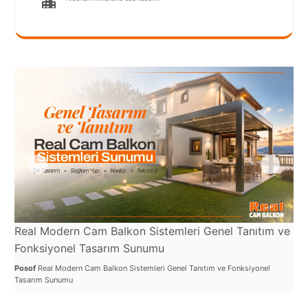
Port
Coquitlam
Rize
Sakarya
Sarajevo
Sivas
switzerland
Tilburg
Van
Real Modern Cam Balkon Sistemleri Genel Tanıtım ve
Re
Fonksiyonel Tasarım Sunumu
Yalova
Uy
Posof
Real Modern Cam Balkon Sistemleri Genel Tanıtım ve Fonksiyonel
Pos
Tasarım Sunumu
Den
VAZGEÇ