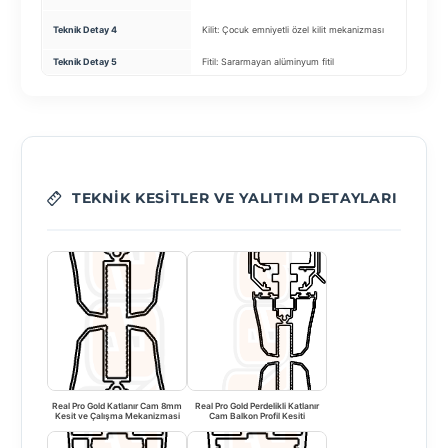
Teknik Detay 4
Kilit: Çocuk emniyetli özel kilit mekanizması
Teknik Detay 5
Fitil: Sararmayan alüminyum fitil
TEKNIK KESITLER VE YALITIM DETAYLARI
Real Pro Gold Katlanır Cam 8mm
Real Pro Gold Perdelikli Katlanır
Kesit ve Çalışma Mekanizmasi
Cam Balkon Profil Kesiti