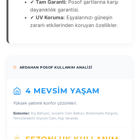
✔
Tam Garanti:
Posof şartlarına karşı
dayanıklılık garantisi.
✔
UV Koruma:
Eşyalarınızı güneşin
zararlı etkilerinden koruyan özellikler.
ARDAHAN POSOF KULLANIM ANALIZI
4 MEVSIM YAŞAM
Yüksek yalıtımlı konfor çözümleri.
Sistemler:
Kış Bahçesi, Isıcamlı Cam Balkon, Bioklimatik Pergole,
Temizlenebilir Giyotin Cam, Küp Veranda