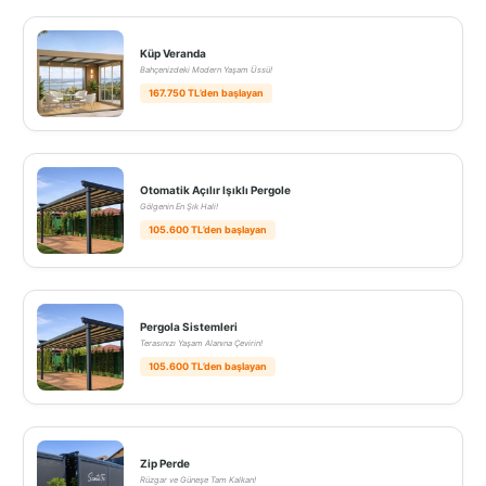
Küp Veranda
Bahçenizdeki Modern Yaşam Üssü!
167.750 TL’den başlayan
Otomatik Açılır Işıklı Pergole
Gölgenin En Şık Hali!
105.600 TL’den başlayan
Pergola Sistemleri
Terasınızı Yaşam Alanına Çevirin!
105.600 TL’den başlayan
Zip Perde
Rüzgar ve Güneşe Tam Kalkan!