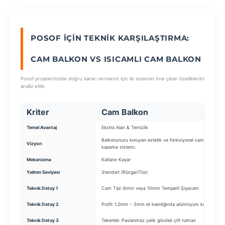
SEÇ
POSOF İÇIN TEKNIK KARŞILAŞTIRMA:
CAM BALKON VS ISICAMLI CAM BALKON
Posof projelerinizde doğru kararı vermeniz için iki sistemin öne çıkan özelliklerini
analiz ettik.
Kriter
Cam Balkon
Temel Avantaj
Ekstra Alan & Temizlik
Balkonunuzu koruyan estetik ve fonksiyonel cam
Vizyon
kapama sistemi.
Mekanizma
Katlanır Kayar
Yalıtım Seviyesi
Standart (Rüzgar/Toz)
Teknik Detay 1
Cam Tipi: 8mm veya 10mm Temperli Şişecam
Teknik Detay 2
Profil: 1.2mm – 3mm et kalınlığında alüminyum kasa
Teknik Detay 3
Tekerlek: Paslanmaz çelik gövdeli çift rulman