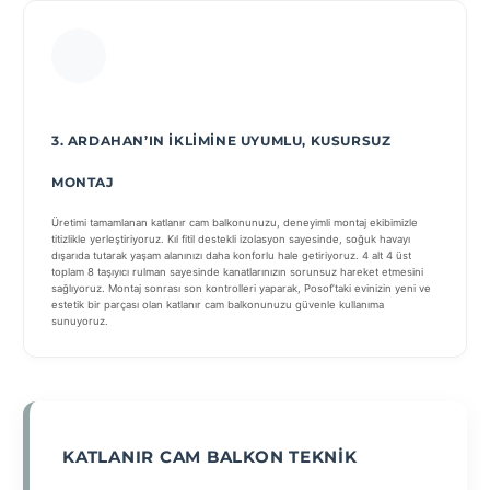
3. ARDAHAN’IN İKLIMINE UYUMLU, KUSURSUZ
MONTAJ
Üretimi tamamlanan katlanır cam balkonunuzu, deneyimli montaj ekibimizle
titizlikle yerleştiriyoruz. Kıl fitil destekli izolasyon sayesinde, soğuk havayı
dışarıda tutarak yaşam alanınızı daha konforlu hale getiriyoruz. 4 alt 4 üst
toplam 8 taşıyıcı rulman sayesinde kanatlarınızın sorunsuz hareket etmesini
sağlıyoruz. Montaj sonrası son kontrolleri yaparak, Posof’taki evinizin yeni ve
estetik bir parçası olan katlanır cam balkonunuzu güvenle kullanıma
sunuyoruz.
KATLANIR CAM BALKON TEKNIK