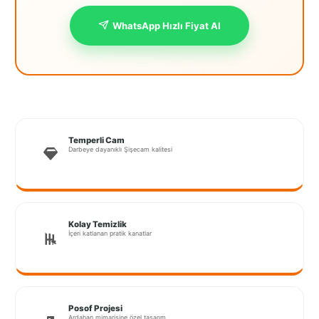
İstanbul
WhatsApp Hızlı Fiyat Al
Anadolu
İstanbul
Avrupa
İzmir
Temperli Cam
Kırklareli
Darbeye dayanıklı Şişecam kalitesi
Kocaeli
Lubrza
Kolay Temizlik
Manisa
İçeri katlanan pratik kanatlar
Muğla
Muş
Posof Projesi
Ardahan mimarisine özel tasarım