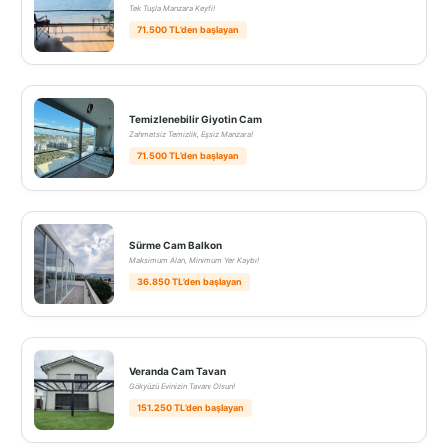
Tek Tuşla Manzara Keyfi!
71.500 TL’den başlayan
Temizlenebilir Giyotin Cam
Zahmetsiz Temizlik, Eşsiz Manzara!
71.500 TL’den başlayan
Sürme Cam Balkon
Maksimum Alan, Minimum Yer Kaybı!
36.850 TL’den başlayan
Veranda Cam Tavan
Gökyüzü Evinizin Tavanı Olsun!
151.250 TL’den başlayan