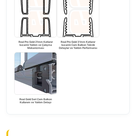
Real Pro Gold 21mm Katlanır
Real Pro Gold 31mm Katlanır
Isıcamlı Yalıtım ve Çalışma
Isıcamlı Cam Balkon Teknik
Mekanizması
Detaylar ve Yalıtım Performansı
Real Gold Seri Cam Balkon
Kullanım ve Yalıtım Detayı