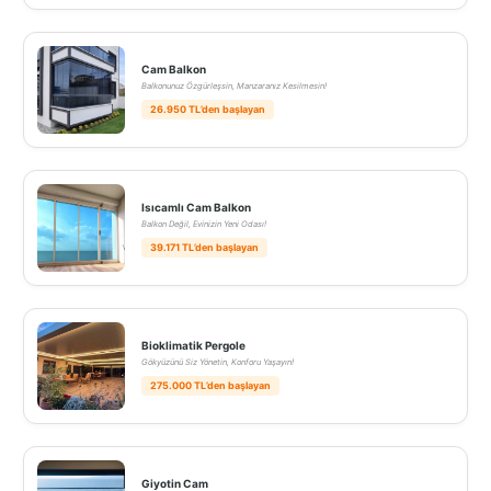
Cam Balkon
Balkonunuz Özgürleşsin, Manzaranız Kesilmesin!
26.950 TL’den başlayan
Isıcamlı Cam Balkon
Balkon Değil, Evinizin Yeni Odası!
39.171 TL’den başlayan
Bioklimatik Pergole
Gökyüzünü Siz Yönetin, Konforu Yaşayın!
275.000 TL’den başlayan
Giyotin Cam