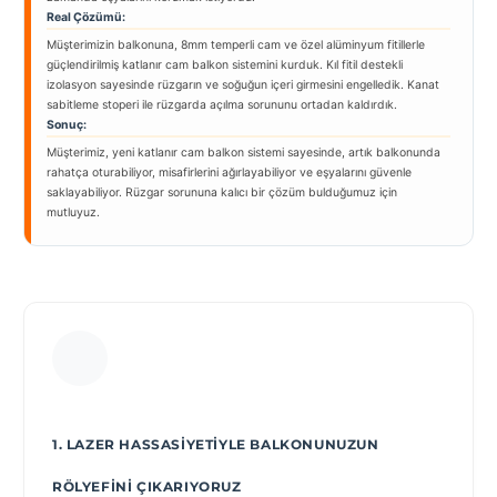
Real Çözümü:
Müşterimizin balkonuna, 8mm temperli cam ve özel alüminyum fitillerle
güçlendirilmiş katlanır cam balkon sistemini kurduk. Kıl fitil destekli
izolasyon sayesinde rüzgarın ve soğuğun içeri girmesini engelledik. Kanat
sabitleme stoperi ile rüzgarda açılma sorununu ortadan kaldırdık.
Sonuç:
Müşterimiz, yeni katlanır cam balkon sistemi sayesinde, artık balkonunda
rahatça oturabiliyor, misafirlerini ağırlayabiliyor ve eşyalarını güvenle
saklayabiliyor. Rüzgar sorununa kalıcı bir çözüm bulduğumuz için
mutluyuz.
1. LAZER HASSASIYETIYLE BALKONUNUZUN
RÖLYEFINI ÇIKARIYORUZ