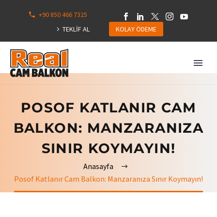
+90 850 466 7325
0
113
TEKLİF AL
KOLAY ÖDEME
Hepsini
Göster
POSOF KATLANIR CAM
BALKON: MANZARANIZA
SINIR KOYMAYIN!
Anasayfa
Posof Katlanır Cam Balkon: Manzaranıza Sınır Koymayın!