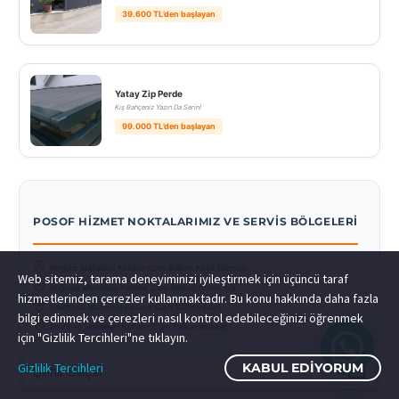
39.600 TL’den başlayan
Yatay Zip Perde
Kış Bahçeniz Yazın Da Serin!
99.000 TL’den başlayan
POSOF HIZMET NOKTALARIMIZ VE SERVIS BÖLGELERI
Merkez Mahallesi Katlanır Cam Balkon Keşif Hizmeti
Web sitemiz, tarama deneyiminizi iyileştirmek için üçüncü taraf
Doğrular Mahallesi Katlanır Cam Balkon Servis Ağı
hizmetlerinden çerezler kullanmaktadır. Bu konu hakkında daha fazla
Halitpaşa Mahallesi Katlanır Cam Balkon Bayii
bilgi edinmek ve çerezleri nasıl kontrol edebileceğinizi öğrenmek
Eminbey Mahallesi Katlanır Cam Balkon Montajı
için "Gizlilik Tercihleri"ne tıklayın.
Gizlilik Tercihleri
KABUL EDIYORUM
Şehir Seçin