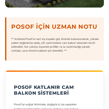
States
POSOF İÇIN UZMAN NOTU
Tüm
** Ardahan/Posof’un sert kış koşulları göz önünde bulundurularak, yüksek
Şehirler
yalıtım değerlerine sahip, çift camlı katlanır cam balkon sistemleri tercih
edilmelidir. Kar yüküne dayanıklı profiller ve su sızdırmazlığı yüksek
contalar, uzun ömürlü kullanım için önemlidir. **
Adana
Adıyaman
Afyonkarahisar
Antalya
POSOF KATLANIR CAM
Aydın
BALKON SISTEMLERI
Balıkesir
Posof’un soğuk ikliminde, doğayla iç içe yaşarken