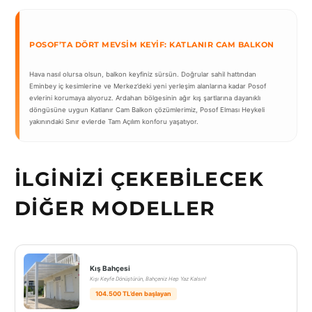
POSOF’TA DÖRT MEVSIM KEYIF: KATLANIR CAM BALKON
Hava nasıl olursa olsun, balkon keyfiniz sürsün. Doğrular sahil hattından
Eminbey iç kesimlerine ve Merkez’deki yeni yerleşim alanlarına kadar Posof
evlerini korumaya alıyoruz. Ardahan bölgesinin ağır kış şartlarına dayanıklı
döngüsüne uygun Katlanır Cam Balkon çözümlerimiz, Posof Elması Heykeli
yakınındaki Sınır evlerde Tam Açılım konforu yaşatıyor.
İLGINIZI ÇEKEBILECEK
DIĞER MODELLER
Kış Bahçesi
Kışı Keyfe Dönüştürün, Bahçeniz Hep Yaz Kalsın!
104.500 TL’den başlayan