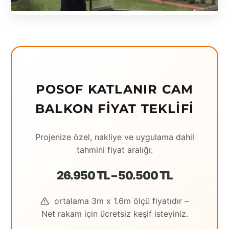
Eching
Edirne
Elazığ
Erzincan
POSOF KATLANIR CAM
Erzrum
BALKON FIYAT TEKLIFI
Eskişehir
Projenize özel, nakliye ve uygulama dahil
Gaziantep
tahmini fiyat aralığı:
Giresun
26.950 TL – 50.500 TL
Hatay
ortalama 3m x 1.6m ölçü fiyatıdır –
Houston
Net rakam için ücretsiz keşif isteyiniz.
İstanbul