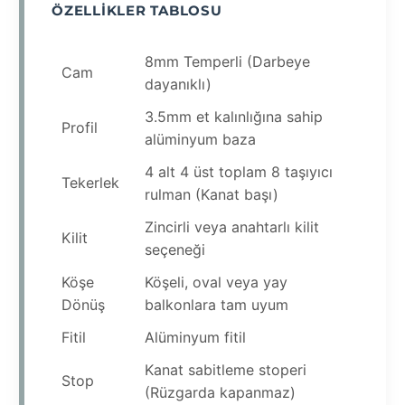
ÖZELLIKLER TABLOSU
8mm Temperli (Darbeye
Cam
dayanıklı)
3.5mm et kalınlığına sahip
Profil
alüminyum baza
4 alt 4 üst toplam 8 taşıyıcı
Tekerlek
rulman (Kanat başı)
Zincirli veya anahtarlı kilit
Kilit
seçeneği
Köşe
Köşeli, oval veya yay
Dönüş
balkonlara tam uyum
Fitil
Alüminyum fitil
Kanat sabitleme stoperi
Stop
(Rüzgarda kapanmaz)