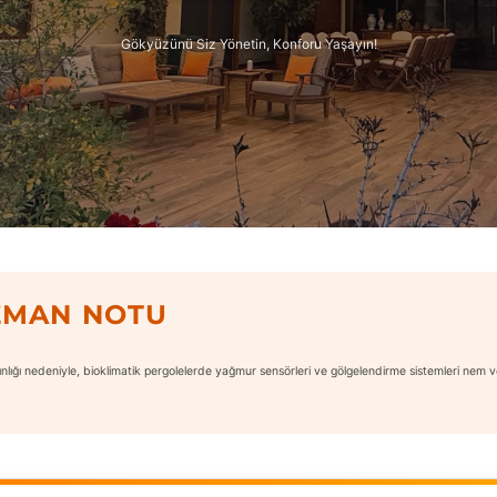
Gökyüzünü Siz Yönetin, Konforu Yaşayın!
ZMAN NOTU
nlığı nedeniyle, bioklimatik pergolelerde yağmur sensörleri ve gölgelendirme sistemleri nem 