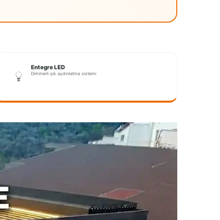
Entegre LED
Dimmerli şık aydınlatma sistemi