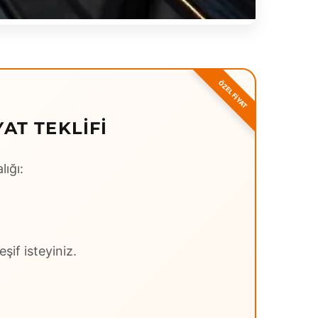
AT TEKLIFI
lığı:
şif isteyiniz.