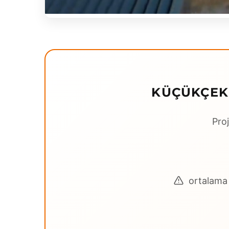
KÜÇÜKÇEKM
Proj
ortalama 3