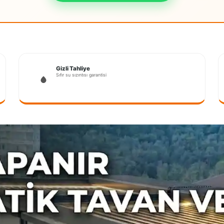
Gizli Tahliye
Sıfır su sızıntısı garantisi