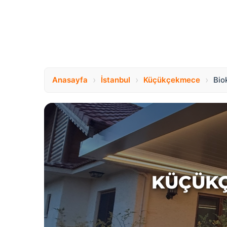
›
›
›
Anasayfa
İstanbul
Küçükçekmece
Bio
KÜÇÜKÇ