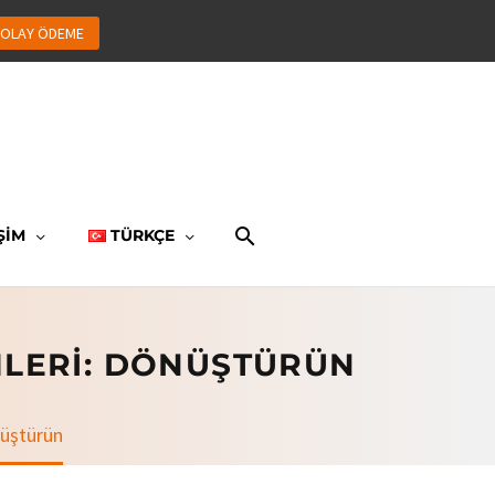
OLAY ÖDEME
ŞİM
TÜRKÇE
MLERI: DÖNÜŞTÜRÜN
nüştürün