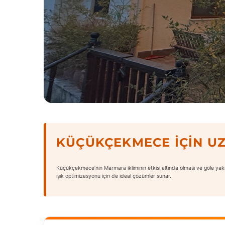
KÜÇÜKÇEKMECE İÇIN U
Küçükçekmece’nin Marmara ikliminin etkisi altında olması ve göle yakı
ışık optimizasyonu için de ideal çözümler sunar.