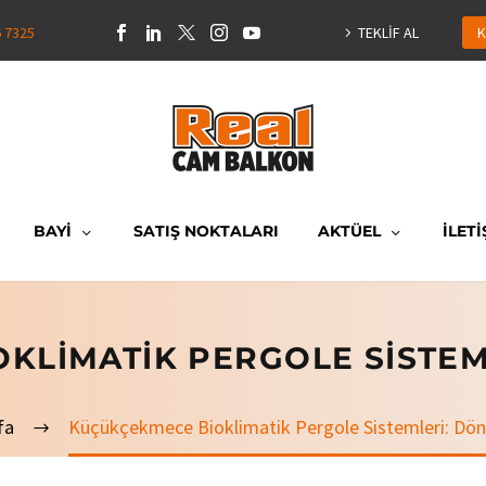
6 7325
TEKLİF AL
K
BAYİ
SATIŞ NOKTALARI
AKTÜEL
İLETİ
KLIMATIK PERGOLE SISTE
fa
Küçükçekmece Bioklimatik Pergole Sistemleri: Dö