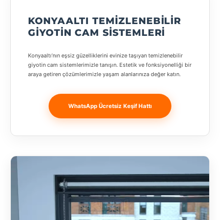
Banja
Luka
KONYAALTI TEMIZLENEBILIR
GIYOTIN CAM SISTEMLERI
Bingöl
Konyaaltı’nın eşsiz güzelliklerini evinize taşıyan temizlenebilir
Bitlis
giyotin cam sistemlerimizle tanışın. Estetik ve fonksiyonelliği bir
araya getiren çözümlerimizle yaşam alanlarınıza değer katın.
Bosnia and
Herzegovina
WhatsApp Ücretsiz Keşif Hattı
București
Bulgaristan
Bursa
Çanakkale
Çekya
Diyarbakır