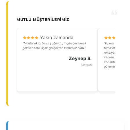
MUTLU MÜŞTERILERIMIZ
Yakın zamanda
Y
“Montaj ekibi biraz yoğundu, 1 gün gecikmeli
“Evimin terasında 
geldiler ama işçilik gerçekten kusursuz oldu.”
temizlenmesi benim
Antalyada sürekli 
Zeynep S.
varken, bu sistem 
zorunda kalmıyoru
Konyaaltı
güvenle kullanabil