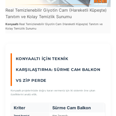
Real Temizlenebilir Giyotin Cam (Hareketli Küpeşte)
Re
SEÇ
Tanıtım ve Kolay Temizlik Sunumu
Ka
Konyaaltı
Real Temizlenebilir Giyotin Cam (Hareketli Küpeşte) Tanıtım ve
Kon
Kolay Temizlik Sunumu
Pan
KONYAALTI İÇIN TEKNIK
KARŞILAŞTIRMA: SÜRME CAM BALKON
VS ZIP PERDE
Konyaaltı projelerinizde doğru kararı vermeniz için iki sistemin öne çıkan
özelliklerini analiz ettik.
Kriter
Sürme Cam Balkon
Zip 
Temel Avantaj
Alan Tasarrufu
Güneş Kı