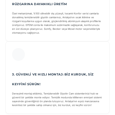
RÜZGARINA DAYANIKLI ÜRETIM
Özel mekanizmalı, %100 silinebilir dış yüzeyli, Isıcamlı Konfor serisi camlarla
donatılmış temizlenebilir giyotin camlarınızı, Antalya’nın sıcak iklimine ve
rüzgarlı koşullarına uygun olarak, güçlendirilmiş alüminyum alaşımlı profillerle
üretiyoruz. EPDM conta ile maksimum sızdırmazlık sağlayarak, konforunuzu
en üst düzeye çıkarıyoruz. Somfy, Becker veya Mosel motor seçenekleriyle
otomasyonu sağlıyoruz.
3. GÜVENLI VE HIZLI MONTAJ: BIZ KURDUK, SIZ
KEYFINI SÜRÜN!
Deneyimli montaj ekibimiz, Temizlenebilir Giyotin Cam sistemlerinizi hızlı ve
güvenli bir şekilde monte ediyor. Temizlik modunda kilitlenen emniyet sistemi
sayesinde güvenliğinizi ön planda tutuyoruz. Antalya’nın eşsiz manzarasına
kesintisiz bir şekilde sahip olmanız için, biz kurduk, siz keyfini sürün!