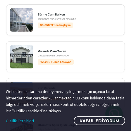
Sürme Cam Balkon
Maksimum Alan, Minimum Yer Kaybı!
36.850 TL’den başlayan
Veranda Cam Tavan
Gökyüzü Evinizin Tavanı Olsun!
151.250 TL’den başlayan
Küp Veranda
Web sitemiz, tarama deneyiminizi iyileştirmek için üçüncü taraf
Bahçenizdeki Modern Yaşam Üssü!
hizmetlerinden çerezler kullanmaktadır. Bu konu hakkında daha fazla
167.750 TL’den başlayan
bilgi edinmek ve çerezleri nasıl kontrol edebileceğinizi öğrenmek
için "Gizlilik Tercihleri"ne tıklayın.
Gizlilik Tercihleri
KABUL EDIYORUM
Otomatik Açılır Işıklı Pergole
Gölgenin En Şık Hali!