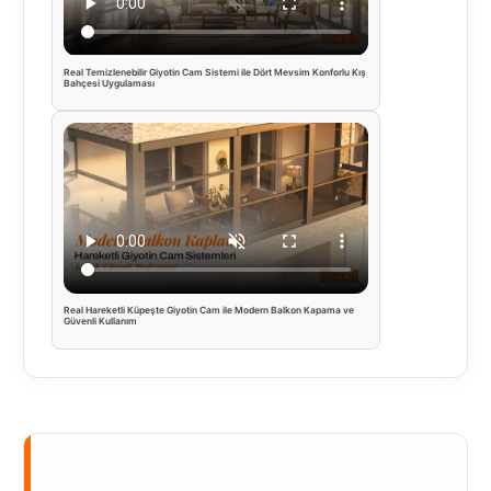
Real Temizlenebilir Giyotin Cam Sistemi ile Dört Mevsim Konforlu Kış
Bahçesi Uygulaması
Real Hareketli Küpeşte Giyotin Cam ile Modern Balkon Kapama ve
Güvenli Kullanım