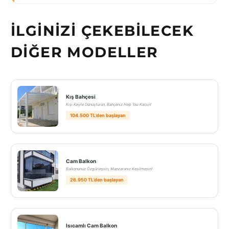
İLGINIZI ÇEKEBILECEK
DIĞER MODELLER
Kış Bahçesi
Kışı Keyfe Dönüştürün, Bahçeniz Hep Yaz Kalsın!
104.500 TL’den başlayan
Cam Balkon
Balkonunuz Özgürleşsin, Manzaranız Kesilmesin!
26.950 TL’den başlayan
Isıcamlı Cam Balkon