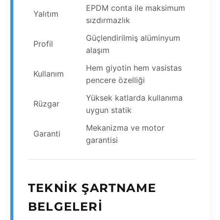
EPDM conta ile maksimum
Yalıtım
sızdırmazlık
Güçlendirilmiş alüminyum
Profil
alaşım
Hem giyotin hem vasistas
Kullanım
pencere özelliği
Yüksek katlarda kullanıma
Rüzgar
uygun statik
Mekanizma ve motor
Garanti
garantisi
TEKNIK ŞARTNAME
BELGELERI