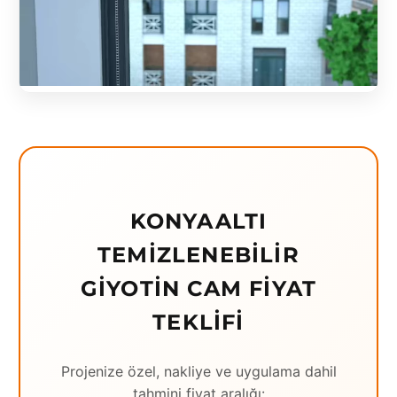
Eching
Edirne
Elazığ
Erzincan
Erzrum
Eskişehir
KONYAALTI
Gaziantep
TEMIZLENEBILIR
Giresun
GIYOTIN CAM FIYAT
Hatay
TEKLIFI
Houston
Projenize özel, nakliye ve uygulama dahil
İstanbul
tahmini fiyat aralığı: