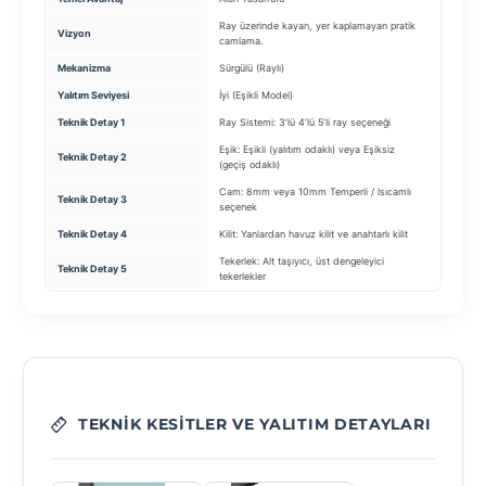
Ray üzerinde kayan, yer kaplamayan pratik
Rüzgara d
Vizyon
camlama.
perdesi.
Mekanizma
Sürgülü (Raylı)
Fermuarl
Yalıtım Seviyesi
İyi (Eşikli Model)
Isı/Güne
Teknik Detay 1
Ray Sistemi: 3’lü 4’lü 5’li ray seçeneği
Kumaş: Se
Eşik: Eşikli (yalıtım odaklı) veya Eşiksiz
Teknik Detay 2
Sistem: F
(geçiş odaklı)
Cam: 8mm veya 10mm Temperli / Isıcamlı
Teknik Detay 3
Rüzgar D
seçenek
Teknik Detay 4
Kilit: Yanlardan havuz kilit ve anahtarlı kilit
Motor: S
Tekerlek: Alt taşıyıcı, üst dengeleyici
Görünüm:
Teknik Detay 5
tekerlekler
içeriyi g
TEKNIK KESITLER VE YALITIM DETAYLARI