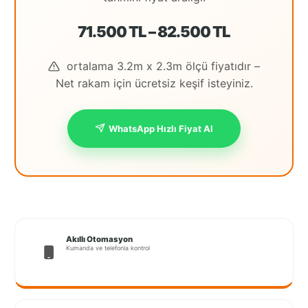
İstanbul
71.500 TL – 82.500 TL
Anadolu
ortalama 3.2m x 2.3m ölçü fiyatıdır –
İstanbul
Net rakam için ücretsiz keşif isteyiniz.
Avrupa
İzmir
WhatsApp Hızlı Fiyat Al
Kırklareli
Kocaeli
Lubrza
Manisa
Akıllı Otomasyon
Kumanda ve telefonla kontrol
Muğla
Muş