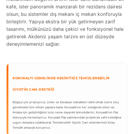
kafe, ister panoramik manzaralı bir rezidans dairesi
olsun, bu sistemler dış mekanı iç mekan konforuyla
birleştirir. Yapıya ekstra bir yük getirmeyen zarif
tasarımı, mülkünüzü daha çekici ve fonksiyonel hale
getirerek Akdeniz yaşam tarzını en üst düzeyde
deneyimlemenizi sağlar.
KONYAALTI GENELINDE KESINTISIZ TEMIZLENEBILIR
GIYOTIN CAM DESTEĞI
Bölgeyi çok iyi tanıyoruz; Liman ve Karatepe mahalleleri dahil olmak üzere Uluç
genelindeki tüm mimari yapılara kadar Konyaaltı’nın her sokağında izimiz var.
Antalya için geliştirdiğimiz tuzlu neme dayanıklı teknolojilerini, Konyaaltı’nın Plaj
dokusuyla harmanlıyoruz. Konyaaltı Plajı yakınlarındaki projelerde sahil estetiğine
uygun detaylara odaklanarak Temizlenebilir Giyotin Cam sistemlerimizi Kolay
Temizlik amacıyla kuruyoruz.