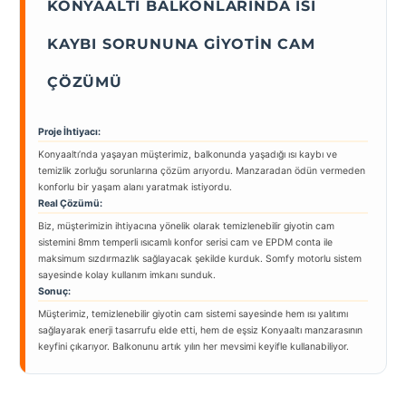
KONYAALTI BALKONLARINDA ISI
KAYBI SORUNUNA GIYOTIN CAM
ÇÖZÜMÜ
Proje İhtiyacı:
Konyaaltı’nda yaşayan müşterimiz, balkonunda yaşadığı ısı kaybı ve
temizlik zorluğu sorunlarına çözüm arıyordu. Manzaradan ödün vermeden
konforlu bir yaşam alanı yaratmak istiyordu.
Real Çözümü:
Biz, müşterimizin ihtiyacına yönelik olarak temizlenebilir giyotin cam
sistemini 8mm temperli ısıcamlı konfor serisi cam ve EPDM conta ile
maksimum sızdırmazlık sağlayacak şekilde kurduk. Somfy motorlu sistem
sayesinde kolay kullanım imkanı sunduk.
Sonuç:
Müşterimiz, temizlenebilir giyotin cam sistemi sayesinde hem ısı yalıtımı
sağlayarak enerji tasarrufu elde etti, hem de eşsiz Konyaaltı manzarasının
keyfini çıkarıyor. Balkonunu artık yılın her mevsimi keyifle kullanabiliyor.