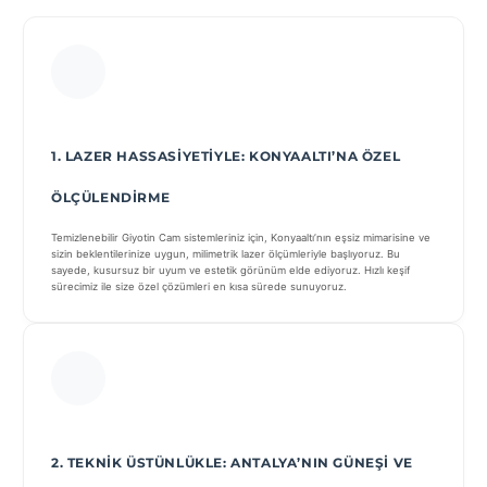
1. LAZER HASSASIYETIYLE: KONYAALTI’NA ÖZEL
ÖLÇÜLENDIRME
Temizlenebilir Giyotin Cam sistemleriniz için, Konyaaltı’nın eşsiz mimarisine ve
sizin beklentilerinize uygun, milimetrik lazer ölçümleriyle başlıyoruz. Bu
sayede, kusursuz bir uyum ve estetik görünüm elde ediyoruz. Hızlı keşif
sürecimiz ile size özel çözümleri en kısa sürede sunuyoruz.
2. TEKNIK ÜSTÜNLÜKLE: ANTALYA’NIN GÜNEŞI VE