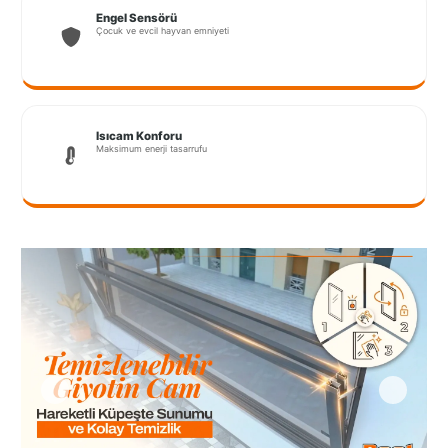
Port
Engel Sensörü
Çocuk ve evcil hayvan emniyeti
Coquitlam
Rize
Sakarya
Isıcam Konforu
Maksimum enerji tasarrufu
Sarajevo
Sivas
switzerland
Tilburg
Van
Yalova
VAZGEÇ