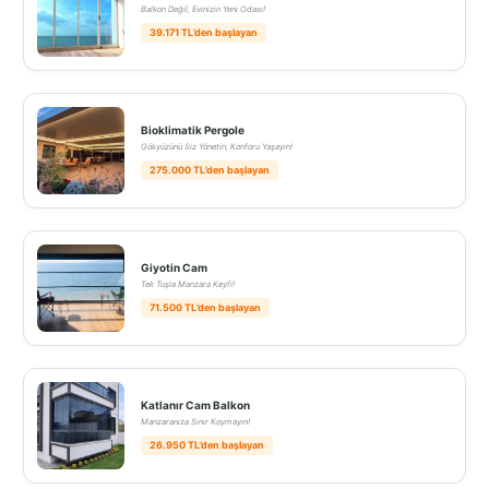
Balkon Değil, Evinizin Yeni Odası!
39.171 TL’den başlayan
Bioklimatik Pergole
Gökyüzünü Siz Yönetin, Konforu Yaşayın!
275.000 TL’den başlayan
Giyotin Cam
Tek Tuşla Manzara Keyfi!
71.500 TL’den başlayan
Katlanır Cam Balkon
Manzaranıza Sınır Koymayın!
26.950 TL’den başlayan