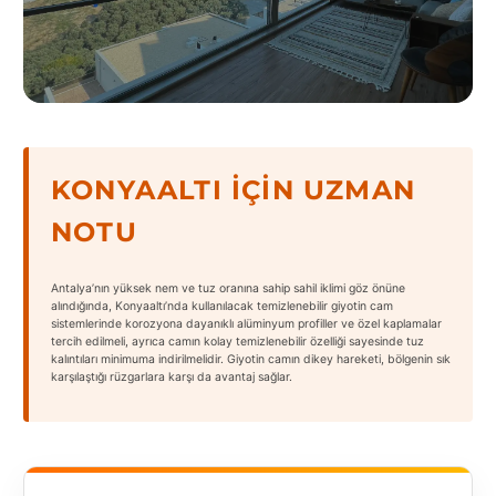
States
Tüm
KONYAALTI İÇIN UZMAN
Şehirler
NOTU
Adana
Adıyaman
Antalya’nın yüksek nem ve tuz oranına sahip sahil iklimi göz önüne
alındığında, Konyaaltı’nda kullanılacak temizlenebilir giyotin cam
Afyonkarahisar
sistemlerinde korozyona dayanıklı alüminyum profiller ve özel kaplamalar
tercih edilmeli, ayrıca camın kolay temizlenebilir özelliği sayesinde tuz
kalıntıları minimuma indirilmelidir. Giyotin camın dikey hareketi, bölgenin sık
Antalya
karşılaştığı rüzgarlara karşı da avantaj sağlar.
Aydın
Balıkesir