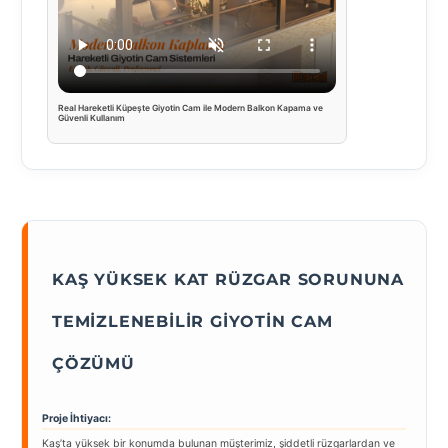
Real Hareketli Küpeşte Giyotin Cam ile Modern Balkon Kapama ve
Güvenli Kullanım
KAŞ YÜKSEK KAT RÜZGAR SORUNUNA
TEMIZLENEBILIR GIYOTIN CAM
ÇÖZÜMÜ
Proje İhtiyacı:
Kaş’ta yüksek bir konumda bulunan müşterimiz, şiddetli rüzgarlardan ve