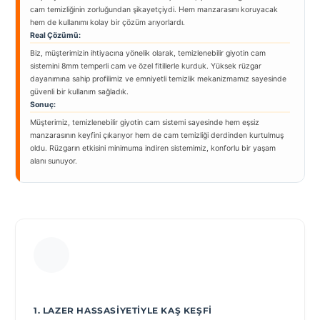
cam temizliğinin zorluğundan şikayetçiydi. Hem manzarasını koruyacak
hem de kullanımı kolay bir çözüm arıyorlardı.
Real Çözümü:
Biz, müşterimizin ihtiyacına yönelik olarak, temizlenebilir giyotin cam
sistemini 8mm temperli cam ve özel fitillerle kurduk. Yüksek rüzgar
dayanımına sahip profilimiz ve emniyetli temizlik mekanizmamız sayesinde
güvenli bir kullanım sağladık.
Sonuç:
Müşterimiz, temizlenebilir giyotin cam sistemi sayesinde hem eşsiz
manzarasının keyfini çıkarıyor hem de cam temizliği derdinden kurtulmuş
oldu. Rüzgarın etkisini minimuma indiren sistemimiz, konforlu bir yaşam
alanı sunuyor.
1. LAZER HASSASIYETIYLE KAŞ KEŞFI