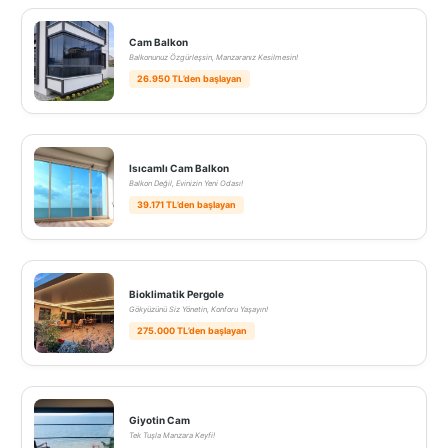
Cam Balkon
Balkonunuz Özgürleşsin, Manzaranız Kesilmesin!
26.950 TL’den başlayan
Isıcamlı Cam Balkon
Balkon Değil, Evinizin Yeni Odası!
39.171 TL’den başlayan
Bioklimatik Pergole
Gökyüzünü Siz Yönetin, Konforu Yaşayın!
275.000 TL’den başlayan
Giyotin Cam
Tek Tuşla Manzara Keyfi!