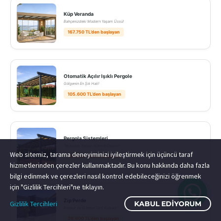
Küp Veranda
Bahçenizdeki Modern Yaşam Üssü!
167.750 TL’den başlayan
Otomatik Açılır Işıklı Pergole
Gölgenin En Şık Hali!
105.600 TL’den başlayan
Pergola Sistemleri
Terasınızı Yaşam Alanına Çevirin!
Web sitemiz, tarama deneyiminizi iyileştirmek için üçüncü taraf
105.600 TL’den başlayan
hizmetlerinden çerezler kullanmaktadır. Bu konu hakkında daha fazla
bilgi edinmek ve çerezleri nasıl kontrol edebileceğinizi öğrenmek
için "Gizlilik Tercihleri"ne tıklayın.
Zip Perde
Gizlilik Tercihleri
KABUL EDIYORUM
Rüzgar ve Güneşe Tam Kalkan!
39.600 TL’den başlayan