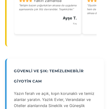
Yakın zamanda
Y
“İletişim bazen yoğunluktan aksasa da uygulama
“Giyotin cam fikri
aşamasında çok titiz davrandılar. Teşekkürler.”
hem de manzara aç
olması da cabası.”
Ayşe T.
Kaş
GÜVENLI VE ŞIK: TEMIZLENEBILIR
GIYOTIN CAM
Yazın ferah ve açık, kışın korunaklı ve temiz
alanlar yaratın. Yazlık Evler, Verandalar ve
Oteller alanlarında Sineklik ve Güneşlik