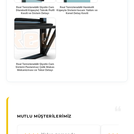
Real Temizlenebilir Giyotin Cam
Real Temizlenebilir Hareketli
(Hareketli Küpeşte) Teknik Profil
Küpeşte Sistemi Isıcam Yalıtım ve
Kesiti ve Sistem Detayı
Kenet Detay Kesiti
Real Temizlenebilir Giyotin Cam
Sistemi Paslanmaz Çelik Makas
Mekanizması ve Teker Detayı
MUTLU MÜŞTERILERIMIZ