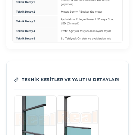
Teknik Detay 1
Cam Tip
geçirmez)
Teknik Detay 2
Motor: Somfy / Becker tüp motor
Profil: 
Aydınlatma: Entegre Power LED veya Spot
Teknik Detay 3
Tekerlek
LED (Dimmerli)
Teknik Detay 4
Profil: Ağır yük taşıyıcı alüminyum raylar
Kilit: Ç
Teknik Detay 5
Su Tahliyesi: Ön oluk ve ayaklardan iniş
Fitil: Sa
TEKNIK KESITLER VE YALITIM DETAYLARI