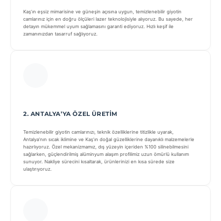
Kaş’ın eşsiz mimarisine ve güneşin açısına uygun, temizlenebilir giyotin
camlarınız için en doğru ölçüleri lazer teknolojisiyle alıyoruz. Bu sayede, her
detayın mükemmel uyum sağlamasını garanti ediyoruz. Hızlı keşif ile
zamanınızdan tasarruf sağlıyoruz.
2. ANTALYA’YA ÖZEL ÜRETIM
Temizlenebilir giyotin camlarınızı, teknik özelliklerine titizlikle uyarak,
Antalya’nın sıcak iklimine ve Kaş’ın doğal güzelliklerine dayanıklı malzemelerle
hazırlıyoruz. Özel mekanizmamız, dış yüzeyin içeriden %100 silinebilmesini
sağlarken, güçlendirilmiş alüminyum alaşım profilimiz uzun ömürlü kullanım
sunuyor. Nakliye sürecini kısaltarak, ürünlerinizi en kısa sürede size
ulaştırıyoruz.