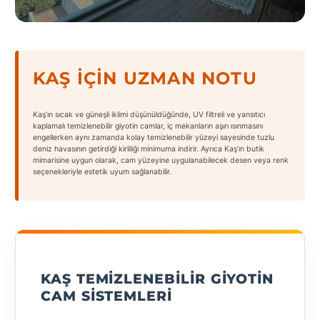
States
KAŞ İÇIN UZMAN NOTU
Tüm
Kaş’ın sıcak ve güneşli iklimi düşünüldüğünde, UV filtreli ve yansıtıcı
Şehirler
kaplamalı temizlenebilir giyotin camlar, iç mekanların aşırı ısınmasını
engellerken aynı zamanda kolay temizlenebilir yüzeyi sayesinde tuzlu
deniz havasının getirdiği kirliliği minimuma indirir. Ayrıca Kaş’ın butik
Adana
mimarisine uygun olarak, cam yüzeyine uygulanabilecek desen veya renk
seçenekleriyle estetik uyum sağlanabilir.
Adıyaman
Afyonkarahisar
Antalya
Aydın
KAŞ TEMIZLENEBILIR GIYOTIN
CAM SISTEMLERI
Balıkesir