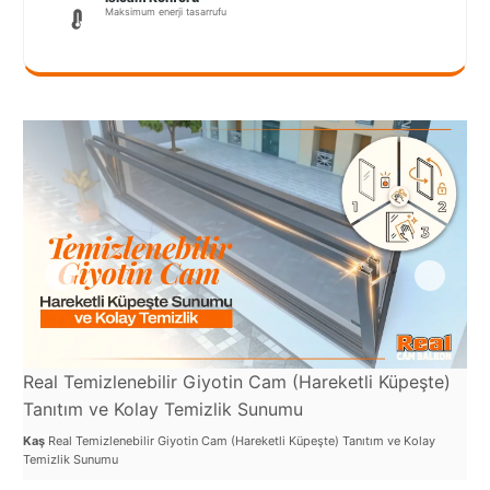
Port
Maksimum enerji tasarrufu
Coquitlam
Rize
Sakarya
Sarajevo
Sivas
switzerland
Tilburg
Van
Real Temizlenebilir Giyotin Cam (Hareketli Küpeşte)
Re
Yalova
Tanıtım ve Kolay Temizlik Sunumu
Ka
Kaş
Real Temizlenebilir Giyotin Cam (Hareketli Küpeşte) Tanıtım ve Kolay
Kaş
Temizlik Sunumu
Man
VAZGEÇ