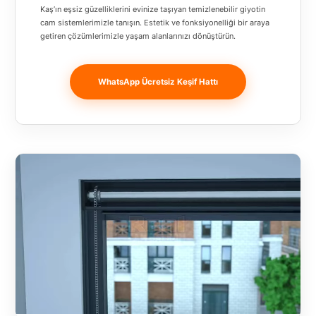
Banja
Kaş’ın eşsiz güzelliklerini evinize taşıyan temizlenebilir giyotin
cam sistemlerimizle tanışın. Estetik ve fonksiyonelliği bir araya
Luka
getiren çözümlerimizle yaşam alanlarınızı dönüştürün.
Bingöl
WhatsApp Ücretsiz Keşif Hattı
Bitlis
Bosnia and
Herzegovina
București
Bulgaristan
Bursa
Çanakkale
Çekya
Diyarbakır