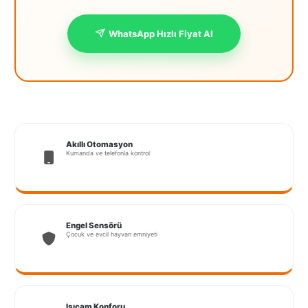
İstanbul
WhatsApp Hızlı Fiyat Al
Anadolu
İstanbul
Avrupa
İzmir
Kırklareli
Akıllı Otomasyon
Kumanda ve telefonla kontrol
Kocaeli
Lubrza
Engel Sensörü
Manisa
Çocuk ve evcil hayvan emniyeti
Muğla
Muş
Isıcam Konforu