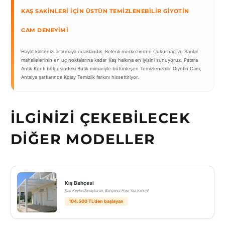
KAŞ SAKINLERI İÇIN ÜSTÜN TEMIZLENEBILIR GIYOTIN
CAM DENEYIMI
Hayat kalitenizi artırmaya odaklandık. Belenli merkezinden Çukurbağ ve Sarılar
mahallelerinin en uç noktalarına kadar Kaş halkına en iyisini sunuyoruz. Patara
Antik Kenti bölgesindeki Butik mimariyle bütünleşen Temizlenebilir Giyotin Cam,
Antalya şartlarında Kolay Temizlik farkını hissettiriyor.
İLGINIZI ÇEKEBILECEK
DIĞER MODELLER
Kış Bahçesi
Kışı Keyfe Dönüştürün, Bahçeniz Hep Yaz Kalsın!
104.500 TL’den başlayan