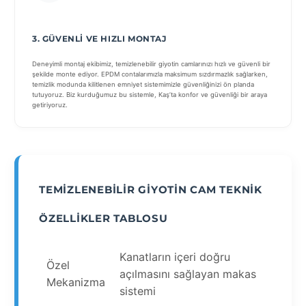
3. GÜVENLI VE HIZLI MONTAJ
Deneyimli montaj ekibimiz, temizlenebilir giyotin camlarınızı hızlı ve güvenli bir
şekilde monte ediyor. EPDM contalarımızla maksimum sızdırmazlık sağlarken,
temizlik modunda kilitlenen emniyet sistemimizle güvenliğinizi ön planda
tutuyoruz. Biz kurduğumuz bu sistemle, Kaş’ta konfor ve güvenliği bir araya
getiriyoruz.
TEMIZLENEBILIR GIYOTIN CAM TEKNIK
ÖZELLIKLER TABLOSU
Kanatların içeri doğru
Özel
açılmasını sağlayan makas
Mekanizma
sistemi