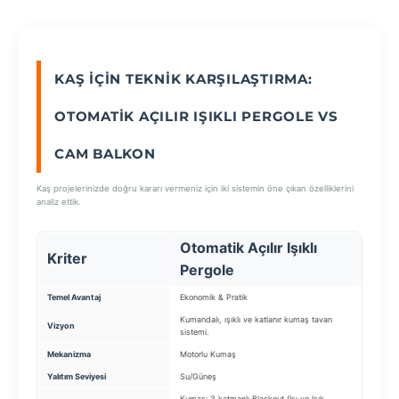
SEÇ
KAŞ İÇIN TEKNIK KARŞILAŞTIRMA:
OTOMATIK AÇILIR IŞIKLI PERGOLE VS
CAM BALKON
Kaş projelerinizde doğru kararı vermeniz için iki sistemin öne çıkan özelliklerini
analiz ettik.
Otomatik Açılır Işıklı
Kriter
Cam
Pergole
Temel Avantaj
Ekonomik & Pratik
Ekstra A
Kumandalı, ışıklı ve katlanır kumaş tavan
Balkonun
Vizyon
sistemi.
kapama 
Mekanizma
Motorlu Kumaş
Katlanır
Yalıtım Seviyesi
Su/Güneş
Standart
Kumaş: 3 katmanlı Blackout (Isı ve Işık