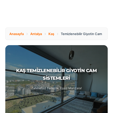
Tüm
Bosnia
Ülkeler
and
Herzegovina
Türkçe
Bulgaria
Canada
›
›
›
Anasayfa
Antalya
Kaş
Temizlenebilir Giyotin Cam
Czech
Netherlands
Republic
KAŞ TEMIZLENEBILIR GIYOTIN CAM
Poland
Romania
SISTEMLERI
Zahmetsiz Temizlik, Eşsiz Manzara!
Switzerland
Turkey
United