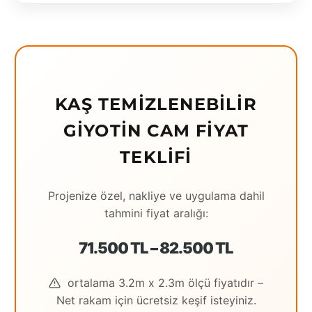
Eching
Edirne
Elazığ
KAŞ TEMIZLENEBILIR
Erzincan
GIYOTIN CAM FIYAT
Erzrum
TEKLIFI
Eskişehir
Gaziantep
Projenize özel, nakliye ve uygulama dahil
tahmini fiyat aralığı:
Giresun
71.500 TL – 82.500 TL
Hatay
Houston
ortalama 3.2m x 2.3m ölçü fiyatıdır –
Net rakam için ücretsiz keşif isteyiniz.
İstanbul