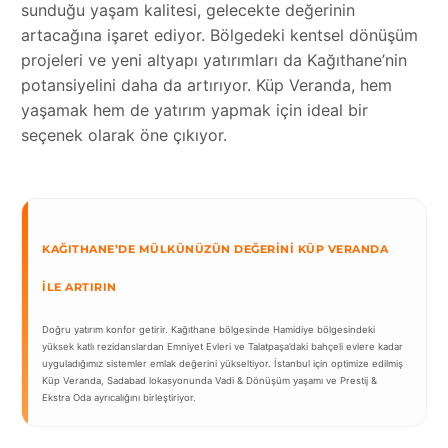
sunduğu yaşam kalitesi, gelecekte değerinin
artacağına işaret ediyor. Bölgedeki kentsel dönüşüm
projeleri ve yeni altyapı yatırımları da Kağıthane’nin
potansiyelini daha da artırıyor. Küp Veranda, hem
yaşamak hem de yatırım yapmak için ideal bir
seçenek olarak öne çıkıyor.
KAĞITHANE’DE MÜLKÜNÜZÜN DEĞERINI KÜP VERANDA
İLE ARTIRIN
Doğru yatırım konfor getirir. Kağıthane bölgesinde Hamidiye bölgesindeki
yüksek katlı rezidanslardan Emniyet Evleri ve Talatpaşa’daki bahçeli evlere kadar
uyguladığımız sistemler emlak değerini yükseltiyor. İstanbul için optimize edilmiş
Küp Veranda, Sadabad lokasyonunda Vadi & Dönüşüm yaşamı ve Prestij &
Ekstra Oda ayrıcalığını birleştiriyor.