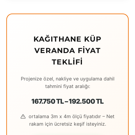
Eching
Edirne
Elazığ
KAĞITHANE KÜP
Erzincan
VERANDA FIYAT
Erzrum
TEKLIFI
Eskişehir
Projenize özel, nakliye ve uygulama dahil
Gaziantep
tahmini fiyat aralığı:
Giresun
167.750 TL – 192.500 TL
Hatay
ortalama 3m x 4m ölçü fiyatıdır – Net
Houston
rakam için ücretsiz keşif isteyiniz.
İstanbul