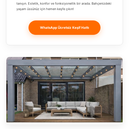
Banja
tanışın. Estetik, konfor ve fonksiyonellik bir arada. Bahçenizdeki
yaşam üssünüz için hemen keşfe çıkın!
Luka
Bingöl
WhatsApp Ücretsiz Keşif Hattı
Bitlis
Bosnia and
Herzegovina
București
Bulgaristan
Bursa
Çanakkale
Çekya
Diyarbakır