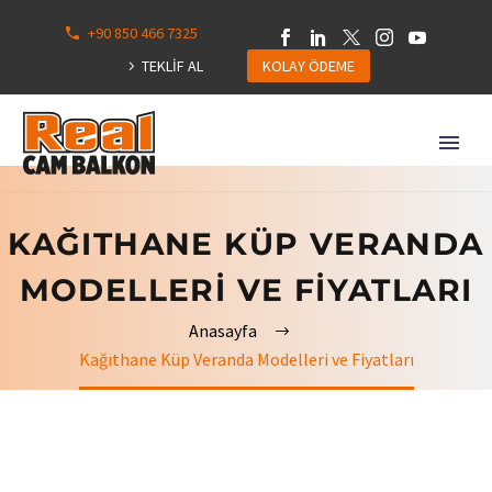
+90 850 466 7325
0
113
TEKLİF AL
KOLAY ÖDEME
Hepsini
Göster
KAĞITHANE KÜP VERANDA
MODELLERI VE FIYATLARI
Anasayfa
Kağıthane Küp Veranda Modelleri ve Fiyatları