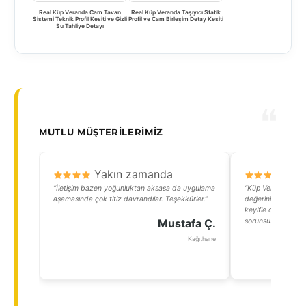
Real Küp Veranda Cam Tavan
Real Küp Veranda Taşıyıcı Statik
Sistemi Teknik Profil Kesiti ve Gizli
Profil ve Cam Birleşim Detay Kesiti
Su Tahliye Detayı
MUTLU MÜŞTERILERIMIZ
Yakın zamanda
Y
“İletişim bazen yoğunluktan aksasa da uygulama
“Küp Verandamız K
aşamasında çok titiz davrandılar. Teşekkürler.”
değerini katladı! 
keyifle oturabiliyo
Mustafa Ç.
sorunsuzdu.”
Kağıthane