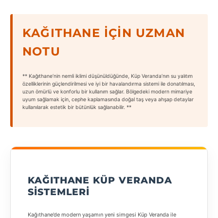
States
KAĞITHANE İÇIN UZMAN
NOTU
Tüm
** Kağıthane’nin nemli iklimi düşünüldüğünde, Küp Veranda’nın su yalıtım
Şehirler
özelliklerinin güçlendirilmesi ve iyi bir havalandırma sistemi ile donatılması,
uzun ömürlü ve konforlu bir kullanım sağlar. Bölgedeki modern mimariye
uyum sağlamak için, cephe kaplamasında doğal taş veya ahşap detaylar
Adana
kullanılarak estetik bir bütünlük sağlanabilir. **
Adıyaman
Afyonkarahisar
Antalya
KAĞITHANE KÜP VERANDA
Aydın
SISTEMLERI
Balıkesir
Kağıthane’de modern yaşamın yeni simgesi Küp Veranda ile