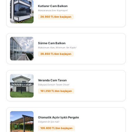
Katlanır Cam Balkon
Manzaranıza Sınır Koymayın!
26.950 TL’den başlayan
Sürme Cam Balkon
Maksimum Alan, Minimum Yer Kaybı!
36.850 TL’den başlayan
Veranda Cam Tavan
Gökyüzü Evinizin Tavanı Olsun!
151.250 TL’den başlayan
Otomatik Açılır Işıklı Pergole
Gölgenin En Şık Hali!
105.600 TL’den başlayan