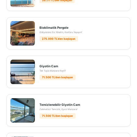
39.171 TL’den başlayan
Bioklimatik Pergole
Gökyüzünü Siz Yönetin, Konforu Yaşayın!
275.000 TL’den başlayan
Giyotin Cam
Tek Tuşla Manzara Keyfi!
71.500 TL’den başlayan
Temizlenebilir Giyotin Cam
Zahmetsiz Temizlik, Eşsiz Manzara!
71.500 TL’den başlayan