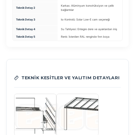
Karkas: Alüminyum konstrüksiyon ve çelik
Teknik Detay 2
Moto
bağlantılar
Aydı
Teknik Detay 3
Isı Kontrolü: Solar Low-E cam seçeneği
(Dimm
Teknik Detay 4
Su Tahliyesi: Entegre dere ve ayaklardan iniş
Profi
Teknik Detay 5
Renk: İstenilen RAL renginde fırın boya
Su Ta
TEKNIK KESITLER VE YALITIM DETAYLARI