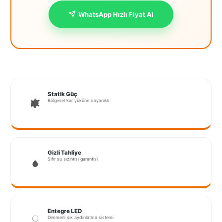
İstanbul
WhatsApp Hızlı Fiyat Al
Anadolu
İstanbul
Avrupa
İzmir
Statik Güç
Bölgesel kar yüküne dayanıklı
Kırklareli
Kocaeli
Lubrza
Gizli Tahliye
Sıfır su sızıntısı garantisi
Manisa
Muğla
Muş
Entegre LED
Dimmerli şık aydınlatma sistemi