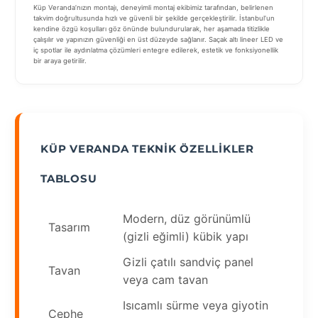
Küp Veranda’nızın montajı, deneyimli montaj ekibimiz tarafından, belirlenen
takvim doğrultusunda hızlı ve güvenli bir şekilde gerçekleştirilir. İstanbul’un
kendine özgü koşulları göz önünde bulundurularak, her aşamada titizlikle
çalışılır ve yapınızın güvenliği en üst düzeyde sağlanır. Saçak altı lineer LED ve
iç spotlar ile aydınlatma çözümleri entegre edilerek, estetik ve fonksiyonellik
bir araya getirilir.
KÜP VERANDA TEKNIK ÖZELLIKLER
TABLOSU
Modern, düz görünümlü
Tasarım
(gizli eğimli) kübik yapı
Gizli çatılı sandviç panel
Tavan
veya cam tavan
Isıcamlı sürme veya giyotin
Cephe