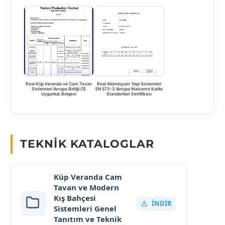
Real Küp Veranda ve Cam Tavan
Real Alüminyum Yapı Sistemleri
Sistemleri Avrupa Birliği CE
EN 573-3 Avrupa Malzeme Kalite
Uygunluk Belgesi
Standartları Sertifikası
TEKNIK KATALOGLAR
Küp Veranda Cam
Tavan ve Modern
Kış Bahçesi
İNDIR
Sistemleri Genel
Tanıtım ve Teknik