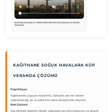
Real Küp Veranda Isı Yalıtımlı Dört Mevsim Kış Bahçesi ve Konfor
Deneyimi
KAĞITHANE SOĞUK HAVALARA KÜP
VERANDA ÇÖZÜMÜ
Proje İhtiyacı:
Kağıthane’de yaşayan müşterimiz, bahçesini yılın her dönemi
kullanabileceği, şık ve yalıtımlı bir alana dönüştürmek istiyordu.
Real Çözümü:
Küp Veranda sistemini yüksek yoğunluklu taş yünü izolasyonu ve ısıcamlı