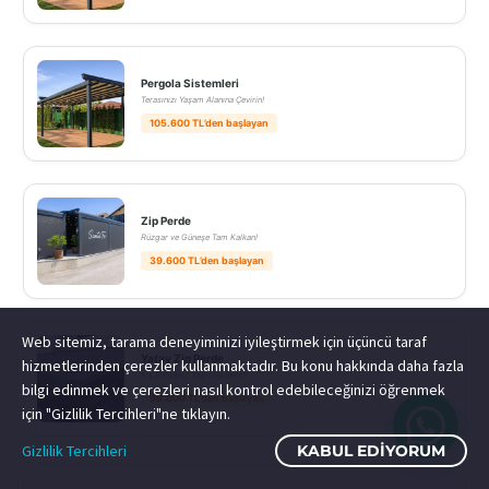
Pergola Sistemleri
Terasınızı Yaşam Alanına Çevirin!
105.600 TL’den başlayan
Zip Perde
Rüzgar ve Güneşe Tam Kalkan!
39.600 TL’den başlayan
Web sitemiz, tarama deneyiminizi iyileştirmek için üçüncü taraf
Yatay Zip Perde
hizmetlerinden çerezler kullanmaktadır. Bu konu hakkında daha fazla
Kış Bahçeniz Yazın Da Serin!
bilgi edinmek ve çerezleri nasıl kontrol edebileceğinizi öğrenmek
99.000 TL’den başlayan
için "Gizlilik Tercihleri"ne tıklayın.
Gizlilik Tercihleri
KABUL EDIYORUM