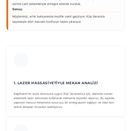
sürme cam sistemleriyle entegre ederek kurduk.
Sonuç:
Müşterimiz, artık bahçesinde keyifle vakit geçiriyor, Küp Veranda
sayesinde dört mevsim konforun tadını çıkarıyor.
1. LAZER HASSASIYETIYLE MEKAN ANALIZI
Kağıthane’nin eşsiz dokusuna uygun Küp Veranda’nız için, alanında uzman
ekibimizle lazer teknolojisi kullanarak milimetrik ölçümler alıyoruz. Bu sayede,
yapınızın mevcut mimarisine kusursuz bir entegrasyon sağlıyor ve olası tüm
teknik detayları önceden belirliyoruz.