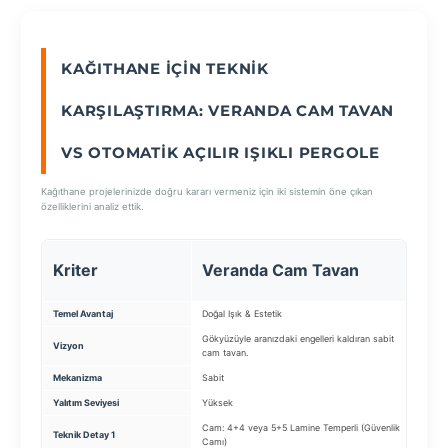
SEÇ
KAĞITHANE İÇIN TEKNIK
KARŞILAŞTIRMA: VERANDA CAM TAVAN
VS OTOMATIK AÇILIR IŞIKLI PERGOLE
Kağıthane projelerinizde doğru kararı vermeniz için iki sistemin öne çıkan
özelliklerini analiz ettik.
Oto
Kriter
Veranda Cam Tavan
Pe
Temel Avantaj
Doğal Işık & Estetik
Ekon
Gökyüzüyle aranızdaki engelleri kaldıran sabit
Kuman
Vizyon
cam tavan.
siste
Mekanizma
Sabit
Moto
Yalıtım Seviyesi
Yüksek
Su/G
Cam: 4+4 veya 5+5 Lamine Temperli (Güvenlik
Kumaş
Teknik Detay 1
Camı)
geçi