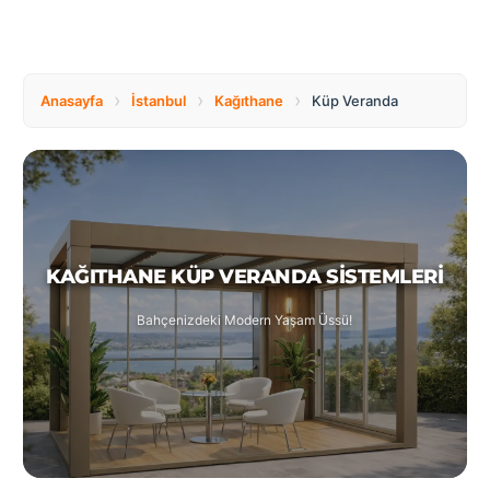
Tüm
Bosnia
Ülkeler
and
Herzegovina
Türkçe
›
›
›
Anasayfa
İstanbul
Kağıthane
Küp Veranda
Bulgaria
Canada
Czech
Netherlands
Republic
KAĞITHANE KÜP VERANDA SISTEMLERI
Bahçenizdeki Modern Yaşam Üssü!
Poland
Romania
Switzerland
Turkey
United