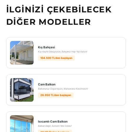
İLGINIZI ÇEKEBILECEK
DIĞER MODELLER
Kış Bahçesi
Kışı Keyfe Dönüştürün, Bahçeniz Hep Yaz Kalsın!
104.500 TL’den başlayan
Cam Balkon
Balkonunuz Özgürleşsin, Manzaranız Kesilmesin!
26.950 TL’den başlayan
Isıcamlı Cam Balkon
Balkon Değil, Evinizin Yeni Odası!