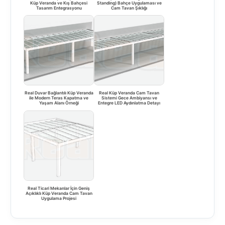
Küp Veranda ve Kış Bahçesi
Standing) Bahçe Uygulaması ve
Tasarım Entegrasyonu
Cam Tavan Şıklığı
Real Duvar Bağlantılı Küp Veranda
Real Küp Veranda Cam Tavan
ile Modern Teras Kapatma ve
Sistemi Gece Ambiyansı ve
Yaşam Alanı Örneği
Entegre LED Aydınlatma Detayı
Real Ticari Mekanlar İçin Geniş
Açıklıklı Küp Veranda Cam Tavan
Uygulama Projesi