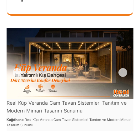
Port
Coquitlam
Rize
Sakarya
Sarajevo
Sivas
switzerland
Tilburg
Van
Real Küp Veranda Cam Tavan Sistemleri Tanıtım ve
Re
Modern Mimari Tasarım Sunumu
Şe
Yalova
Kağıthane
Real Küp Veranda Cam Tavan Sistemleri Tanıtım ve Modern Mimari
Kağ
Tasarım Sunumu
Tav
VAZGEÇ