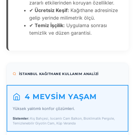
zararlı etkilerinden koruyan özellikler.
✔
Ücretsiz Keşif:
Kağıthane adresinize
gelip yerinde milimetrik ölçü.
✔
Temiz İşçilik:
Uygulama sonrası
temizlik ve düzen garantisi.
İSTANBUL KAĞITHANE KULLANIM ANALIZI
4 MEVSIM YAŞAM
Yüksek yalıtımlı konfor çözümleri.
Sistemler:
Kış Bahçesi, Isıcamlı Cam Balkon, Bioklimatik Pergole,
Temizlenebilir Giyotin Cam, Küp Veranda