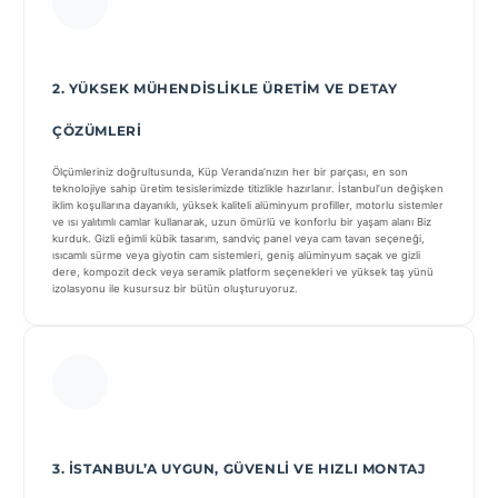
2. YÜKSEK MÜHENDISLIKLE ÜRETIM VE DETAY
ÇÖZÜMLERI
Ölçümleriniz doğrultusunda, Küp Veranda’nızın her bir parçası, en son
teknolojiye sahip üretim tesislerimizde titizlikle hazırlanır. İstanbul’un değişken
iklim koşullarına dayanıklı, yüksek kaliteli alüminyum profiller, motorlu sistemler
ve ısı yalıtımlı camlar kullanarak, uzun ömürlü ve konforlu bir yaşam alanı Biz
kurduk. Gizli eğimli kübik tasarım, sandviç panel veya cam tavan seçeneği,
ısıcamlı sürme veya giyotin cam sistemleri, geniş alüminyum saçak ve gizli
dere, kompozit deck veya seramik platform seçenekleri ve yüksek taş yünü
izolasyonu ile kusursuz bir bütün oluşturuyoruz.
3. İSTANBUL’A UYGUN, GÜVENLI VE HIZLI MONTAJ