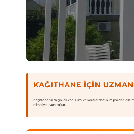
KAĞITHANE İÇIN UZMAN
Kağıthane’nin değişken vadi iklimi ve kentsel dönüşüm projeleri dikkate
mimariye uyum sağlar.