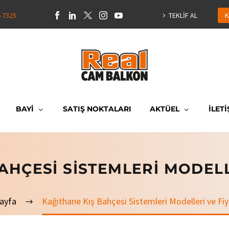
6 7325
TEKLİF AL
K
BAYİ
SATIŞ NOKTALARI
AKTÜEL
İLETİ
AHÇESI SISTEMLERI MODELL
ayfa
Kağıthane Kış Bahçesi Sistemleri Modelleri ve Fiy