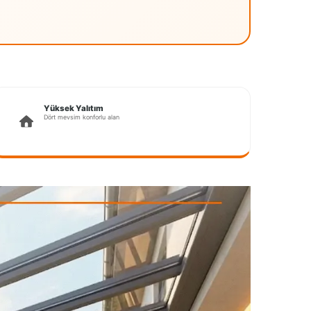
Yüksek Yalıtım
Dört mevsim konforlu alan