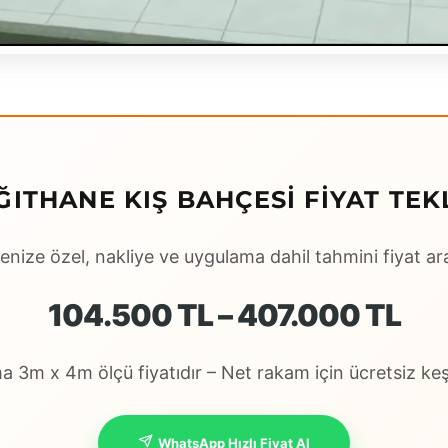
ĞITHANE KIŞ BAHÇESI FIYAT TEKL
enize özel, nakliye ve uygulama dahil tahmini fiyat ara
104.500 TL – 407.000 TL
 3m x 4m ölçü fiyatıdır – Net rakam için ücretsiz keşi
WhatsApp Hızlı Fiyat Al