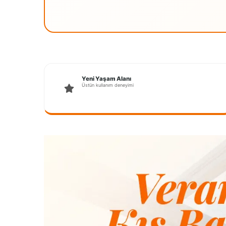
Yeni Yaşam Alanı
Üstün kullanım deneyimi