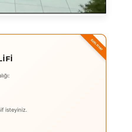
IFI
lığı:
f isteyiniz.