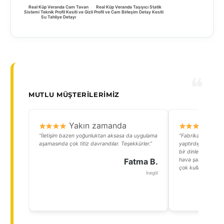
Real Küp Veranda Cam Tavan
Real Küp Veranda Taşıyıcı Statik
Sistemi Teknik Profil Kesiti ve Gizli
Profil ve Cam Birleşim Detay Kesiti
Su Tahliye Detayı
MUTLU MÜŞTERILERIMIZ
Yakın zamanda
Y
“İletişim bazen yoğunluktan aksasa da uygulama
“Fabrikamızın ye
aşamasında çok titiz davrandılar. Teşekkürler.”
yaptırdığımız Küp V
bir dinlenme alan
Fatma B.
hava şartlarından e
çok kullanışlı.”
İnegöl