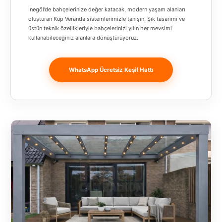
Banja
İnegöl’de bahçelerinize değer katacak, modern yaşam alanları
Luka
oluşturan Küp Veranda sistemlerimizle tanışın. Şık tasarımı ve
üstün teknik özellikleriyle bahçelerinizi yılın her mevsimi
kullanabileceğiniz alanlara dönüştürüyoruz.
Bingöl
Bitlis
WhatsApp Ücretsiz Keşif Hattı
Bosnia and
Herzegovina
București
Bulgaristan
Bursa
Çanakkale
Çekya
Diyarbakır