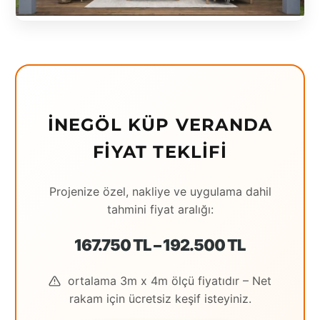
Eching
Edirne
Elazığ
Erzincan
İNEGÖL KÜP VERANDA
Erzrum
FIYAT TEKLIFI
Eskişehir
Projenize özel, nakliye ve uygulama dahil
Gaziantep
tahmini fiyat aralığı:
Giresun
167.750 TL – 192.500 TL
Hatay
ortalama 3m x 4m ölçü fiyatıdır – Net
Houston
rakam için ücretsiz keşif isteyiniz.
İstanbul