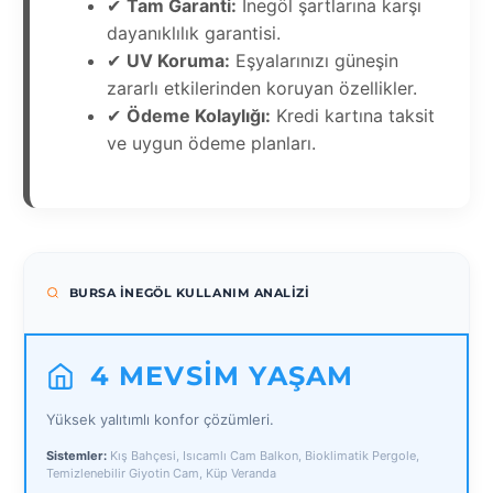
✔
Tam Garanti:
İnegöl şartlarına karşı
dayanıklılık garantisi.
✔
UV Koruma:
Eşyalarınızı güneşin
zararlı etkilerinden koruyan özellikler.
✔
Ödeme Kolaylığı:
Kredi kartına taksit
ve uygun ödeme planları.
BURSA İNEGÖL KULLANIM ANALIZI
4 MEVSIM YAŞAM
Yüksek yalıtımlı konfor çözümleri.
Sistemler:
Kış Bahçesi, Isıcamlı Cam Balkon, Bioklimatik Pergole,
Temizlenebilir Giyotin Cam, Küp Veranda