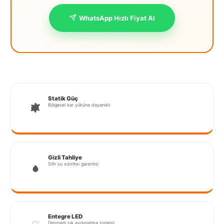
İstanbul
WhatsApp Hızlı Fiyat Al
Anadolu
İstanbul
Avrupa
İzmir
Statik Güç
Kırklareli
Bölgesel kar yüküne dayanıklı
Kocaeli
Lubrza
Gizli Tahliye
Manisa
Sıfır su sızıntısı garantisi
Muğla
Muş
Entegre LED
Dimmerli şık aydınlatma sistemi