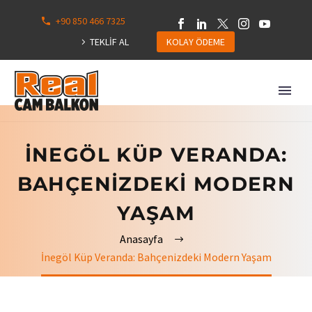
+90 850 466 7325
0
113
TEKLİF AL
KOLAY ÖDEME
Hepsini
Göster
İNEGÖL KÜP VERANDA:
BAHÇENIZDEKI MODERN
YAŞAM
Anasayfa
İnegöl Küp Veranda: Bahçenizdeki Modern Yaşam