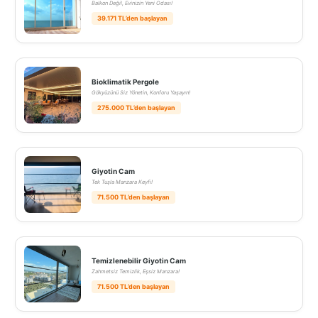
Balkon Değil, Evinizin Yeni Odası!
39.171 TL’den başlayan
Bioklimatik Pergole
Gökyüzünü Siz Yönetin, Konforu Yaşayın!
275.000 TL’den başlayan
Giyotin Cam
Tek Tuşla Manzara Keyfi!
71.500 TL’den başlayan
Temizlenebilir Giyotin Cam
Zahmetsiz Temizlik, Eşsiz Manzara!
71.500 TL’den başlayan