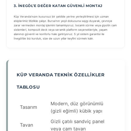
3. İNEGÖL’E DEĞER KATAN GÜVENLI MONTAJ
Küp Veranda’nızın kusursuz bir şekilde yerine yerleştirilmesi için uzman
ekiplerimiz titizlikle çalışır. Bursa’nın yeşil dokusuna saygı duyarak, çevreye
zarar vermeden montaj işlemini tamamlıyoruz. Isıcamlı sürme veya giyotin cam
sistemleri, kompozit deck veya seramik platform seçenekleriyle, yaşam
alanınızı güvenli ve konforlu hale getiriyoruz. 5 yıl sistem garantisi ile
İnegöl’de biz kurduk, size de uzun yıllar keyfini sürmek kalır.
KÜP VERANDA TEKNIK ÖZELLIKLER
TABLOSU
Modern, düz görünümlü
Tasarım
(gizli eğimli) kübik yapı
Gizli çatılı sandviç panel
Tavan
veya cam tavan