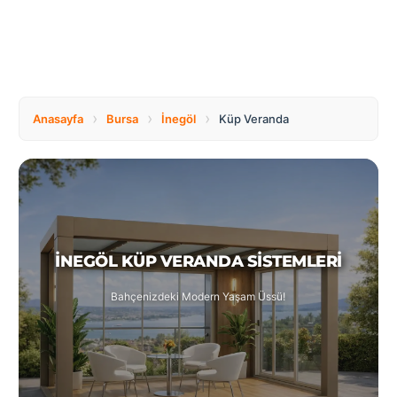
Tüm
Bosnia
Ülkeler
and
Herzegovina
Türkçe
Bulgaria
Canada
›
›
›
Anasayfa
Bursa
İnegöl
Küp Veranda
Czech
Netherlands
Republic
İNEGÖL KÜP VERANDA SISTEMLERI
Poland
Romania
Bahçenizdeki Modern Yaşam Üssü!
Switzerland
Turkey
United