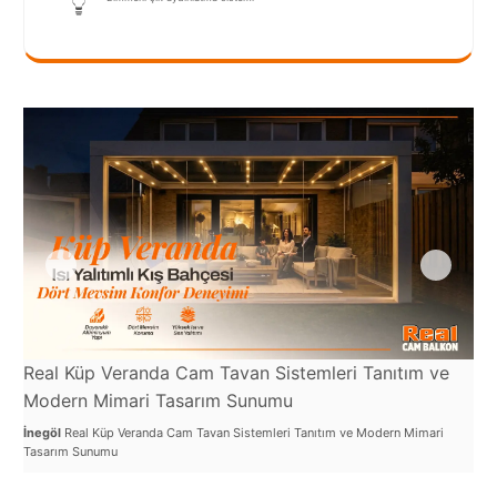
Port
Coquitlam
Rize
Sakarya
Sarajevo
Sivas
switzerland
Tilburg
Van
Real Küp Veranda Cam Tavan Sistemleri Tanıtım ve
Re
Modern Mimari Tasarım Sunumu
Yalova
Şe
İnegöl
Real Küp Veranda Cam Tavan Sistemleri Tanıtım ve Modern Mimari
İne
Tasarım Sunumu
Uyg
VAZGEÇ