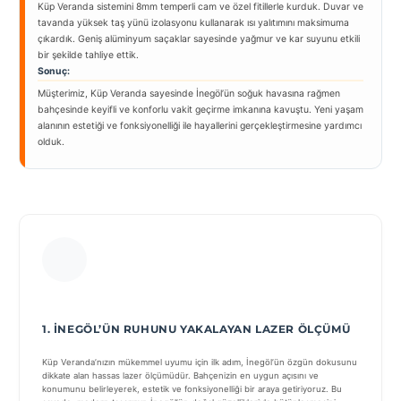
Küp Veranda sistemini 8mm temperli cam ve özel fitillerle kurduk. Duvar ve
tavanda yüksek taş yünü izolasyonu kullanarak ısı yalıtımını maksimuma
çıkardık. Geniş alüminyum saçaklar sayesinde yağmur ve kar suyunu etkili
bir şekilde tahliye ettik.
Sonuç:
Müşterimiz, Küp Veranda sayesinde İnegöl’ün soğuk havasına rağmen
bahçesinde keyifli ve konforlu vakit geçirme imkanına kavuştu. Yeni yaşam
alanının estetiği ve fonksiyonelliği ile hayallerini gerçekleştirmesine yardımcı
olduk.
1. İNEGÖL’ÜN RUHUNU YAKALAYAN LAZER ÖLÇÜMÜ
Küp Veranda’nızın mükemmel uyumu için ilk adım, İnegöl’ün özgün dokusunu
dikkate alan hassas lazer ölçümüdür. Bahçenizin en uygun açısını ve
konumunu belirleyerek, estetik ve fonksiyonelliği bir araya getiriyoruz. Bu