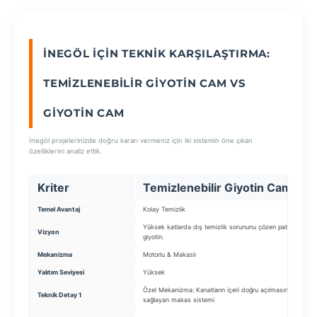
SEÇ
İNEGÖL İÇIN TEKNIK KARŞILAŞTIRMA:
TEMIZLENEBILIR GIYOTIN CAM VS
GIYOTIN CAM
İnegöl projelerinizde doğru kararı vermeniz için iki sistemin öne çıkan
özelliklerini analiz ettik.
Kriter
Temizlenebilir Giyotin Cam
Temel Avantaj
Kolay Temizlik
Yüksek katlarda dış temizlik sorununu çözen patentli
Vizyon
giyotin.
Mekanizma
Motorlu & Makaslı
Yalıtım Seviyesi
Yüksek
Özel Mekanizma: Kanatların içeri doğru açılmasını
Teknik Detay 1
sağlayan makas sistemi