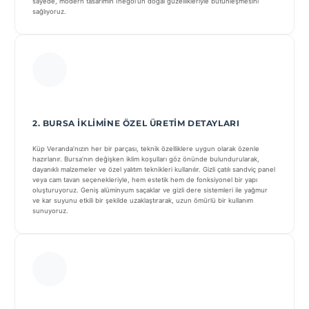
sayede, modern tasarımın İnegöl’ün doğal güzellikleriyle bütünleşmesini
sağlıyoruz.
2. BURSA İKLIMINE ÖZEL ÜRETIM DETAYLARI
Küp Veranda’nızın her bir parçası, teknik özelliklere uygun olarak özenle
hazırlanır. Bursa’nın değişken iklim koşulları göz önünde bulundurularak,
dayanıklı malzemeler ve özel yalıtım teknikleri kullanılır. Gizli çatılı sandviç panel
veya cam tavan seçenekleriyle, hem estetik hem de fonksiyonel bir yapı
oluşturuyoruz. Geniş alüminyum saçaklar ve gizli dere sistemleri ile yağmur
ve kar suyunu etkili bir şekilde uzaklaştırarak, uzun ömürlü bir kullanım
sunuyoruz.