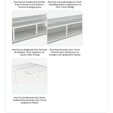
Real Konut Projeleri İçin Estetik
Real Küp Veranda Bağımsız (Self-
Küp Veranda ve Kış Bahçesi
Standing) Bahçe Uygulaması ve
Tasarım Entegrasyonu
Cam Tavan Şıklığı
Real Duvar Bağlantılı Küp Veranda
Real Küp Veranda Cam Tavan
ile Modern Teras Kapatma ve
Sistemi Gece Ambiyansı ve
Yaşam Alanı Örneği
Entegre LED Aydınlatma Detayı
Real Ticari Mekanlar İçin Geniş
Açıklıklı Küp Veranda Cam Tavan
Uygulama Projesi