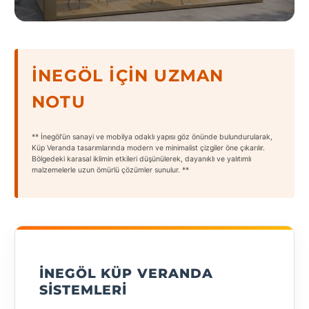
States
İNEGÖL İÇIN UZMAN
NOTU
Tüm
Şehirler
** İnegöl’ün sanayi ve mobilya odaklı yapısı göz önünde bulundurularak,
Adana
Küp Veranda tasarımlarında modern ve minimalist çizgiler öne çıkarılır.
Bölgedeki karasal iklimin etkileri düşünülerek, dayanıklı ve yalıtımlı
malzemelerle uzun ömürlü çözümler sunulur. **
Adıyaman
Afyonkarahisar
Antalya
Aydın
İNEGÖL KÜP VERANDA
Balıkesir
SISTEMLERI