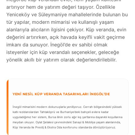
artırıyor hem de yatırım değeri taşıyor. Özellikle
Yeniceköy ve Süleymaniye mahallelerinde bulunan bu
tür yapılar, modern mimarisi ve kullanışlı yaşam
alanlarıyla alıcıların ilgisini çekiyor. Küp veranda, evin
değerini artırırken, açık havada keyifli vakit geçirme
imkanı da sunuyor. İnegöl’de ev sahibi olmak
isteyenler için küp verandalı seçenekler, geleceğe
yönelik akıllı bir yatırım olarak değerlendirilebilir.
YENI NESIL KÜP VERANDA TASARIMLARI İNEGÖL’DE
İnegöl mimarisini modern dokunuşlarla yeniliyoruz. Cerrah bölgesindeki yüksek
katlı rezidanslardan Tahtaköprü ve Burhaniye’deki bahçeli evlere kadar
uyguladığımız her sistem, Bursa ilinin zorlu ağır kış şartlarına dayanıklı koşullarına
meydan okuyor. Oylat Şelalesi çevresindeki Sanayi & Mobilya yaşam alanlarında,
Küp Veranda ile Prestij & Ekstra Oda konforunu standarda dönüştürüyoruz.