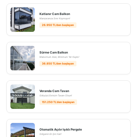
Katlanır Cam Balkon
Manzaranıza Sınır Koymayın!
26.950 TL’den başlayan
Sürme Cam Balkon
Maksimum Alan, Minimum Yer Kaybı!
36.850 TL’den başlayan
Veranda Cam Tavan
Gökyüzü Evinizin Tavanı Olsun!
151.250 TL’den başlayan
Otomatik Açılır Işıklı Pergole
Gölgenin En Şık Hali!