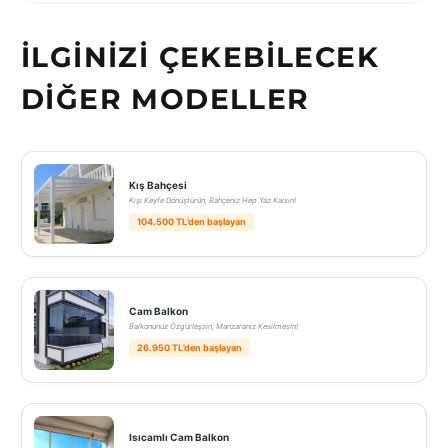
İLGINIZI ÇEKEBILECEK
DIĞER MODELLER
Kış Bahçesi
Kışı Keyfe Dönüştürün, Bahçeniz Hep Yaz Kalsın!
104.500 TL’den başlayan
Cam Balkon
Balkonunuz Özgürleşsin, Manzaranız Kesilmesin!
26.950 TL’den başlayan
Isıcamlı Cam Balkon