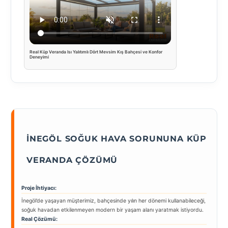
Real Küp Veranda Isı Yalıtımlı Dört Mevsim Kış Bahçesi ve Konfor
Deneyimi
İNEGÖL SOĞUK HAVA SORUNUNA KÜP
VERANDA ÇÖZÜMÜ
Proje İhtiyacı:
İnegöl’de yaşayan müşterimiz, bahçesinde yılın her dönemi kullanabileceği,
soğuk havadan etkilenmeyen modern bir yaşam alanı yaratmak istiyordu.
Real Çözümü: