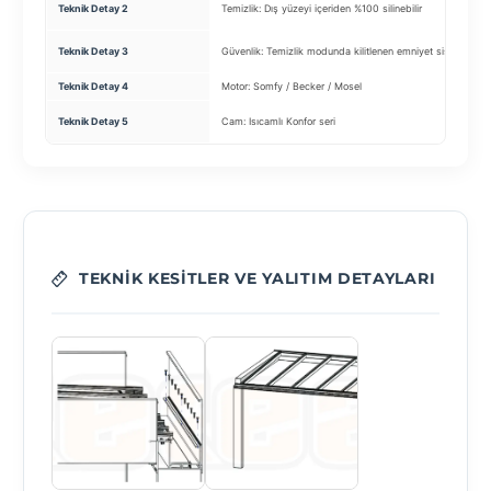
Teknik Detay 2
Temizlik: Dış yüzeyi içeriden %100 silinebilir
Teknik Detay 3
Güvenlik: Temizlik modunda kilitlenen emniyet sistemi
Teknik Detay 4
Motor: Somfy / Becker / Mosel
Teknik Detay 5
Cam: Isıcamlı Konfor seri
TEKNIK KESITLER VE YALITIM DETAYLARI