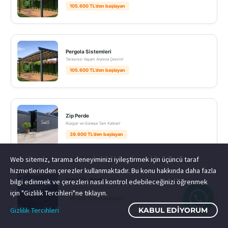
105.600 TL’den başlayan
Pergola Sistemleri
Terasınızı Yaşam Alanına Çevirin!
105.600 TL’den başlayan
Zip Perde
Rüzgar ve Güneşe Tam Kalkan!
39.600 TL’den başlayan
Web sitemiz, tarama deneyiminizi iyileştirmek için üçüncü taraf
hizmetlerinden çerezler kullanmaktadır. Bu konu hakkında daha fazla
Yatay Zip Perde
bilgi edinmek ve çerezleri nasıl kontrol edebileceğinizi öğrenmek
Kış Bahçeniz Yazın Da Serin!
için "Gizlilik Tercihleri"ne tıklayın.
99.000 TL’den başlayan
Gizlilik Tercihleri
KABUL EDIYORUM