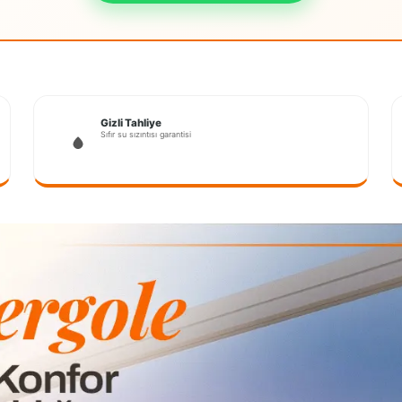
Gizli Tahliye
Sıfır su sızıntısı garantisi