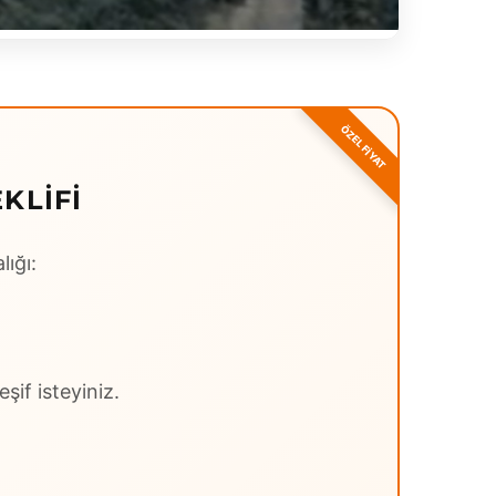
KLIFI
lığı:
şif isteyiniz.