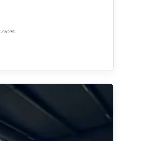
ştürüyoruz.