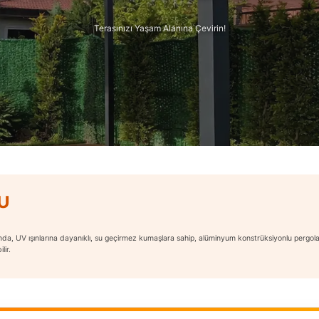
Terasınızı Yaşam Alanına Çevirin!
U
nda, UV ışınlarına dayanıklı, su geçirmez kumaşlara sahip, alüminyum konstrüksiyonlu pergola 
lir.