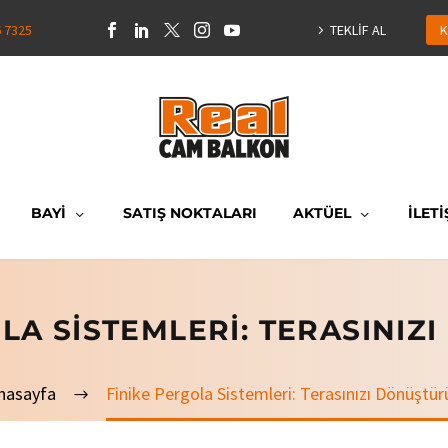
6 7325
TEKLİF AL
K
BAYİ
SATIŞ NOKTALARI
AKTÜEL
İLETİ
LA SISTEMLERI: TERASINI
nasayfa
Finike Pergola Sistemleri: Terasınızı Dönüştür