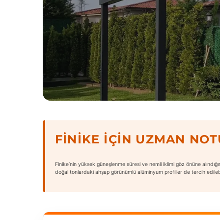
FINIKE İÇIN UZMAN NOT
Finike’nin yüksek güneşlenme süresi ve nemli iklimi göz önüne alındığı
doğal tonlardaki ahşap görünümlü alüminyum profiller de tercih edilebi