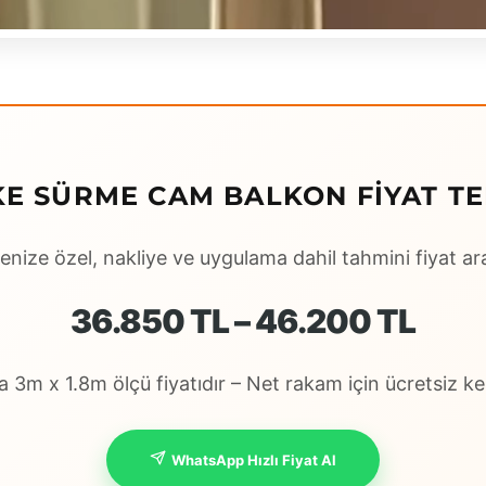
KE SÜRME CAM BALKON FIYAT TE
enize özel, nakliye ve uygulama dahil tahmini fiyat ara
36.850 TL – 46.200 TL
 3m x 1.8m ölçü fiyatıdır – Net rakam için ücretsiz keş
WhatsApp Hızlı Fiyat Al