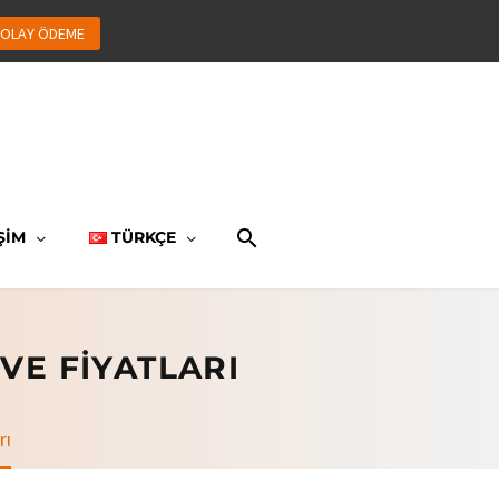
OLAY ÖDEME
ŞİM
TÜRKÇE
VE FIYATLARI
rı