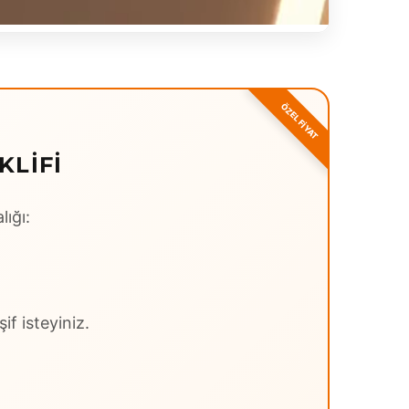
KLIFI
lığı:
if isteyiniz.