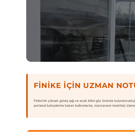
FINIKE İÇIN UZMAN NOT
Finike’nin yüksek güneş ışığı ve sıcak iklimi göz önünde bulundurulduğun
portakal bahçelerine bakan balkonlarda, manzaranın kesintisiz izlenebilm