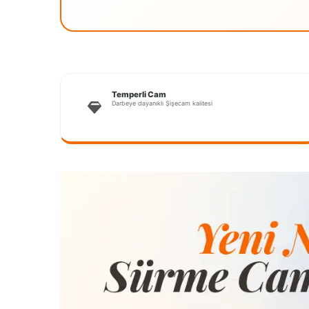
Temperli Cam
Darbeye dayanıklı Şişecam kalitesi