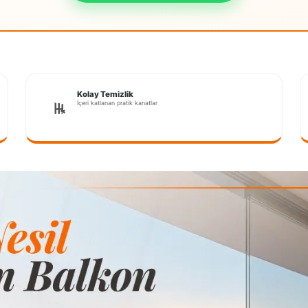
Kolay Temizlik
İçeri katlanan pratik kanatlar