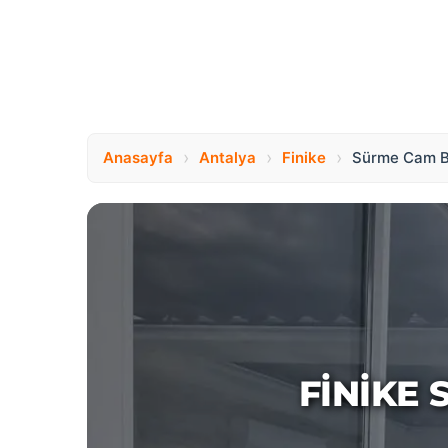
›
›
›
Anasayfa
Antalya
Finike
Sürme Cam B
FINIKE