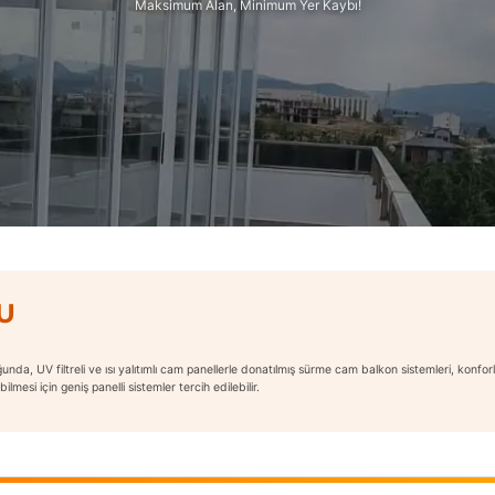
Maksimum Alan, Minimum Yer Kaybı!
U
da, UV filtreli ve ısı yalıtımlı cam panellerle donatılmış sürme cam balkon sistemleri, konforlu b
esi için geniş panelli sistemler tercih edilebilir.