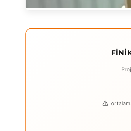
FINI
Proj
ortalama