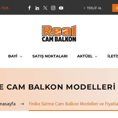
6 7325
TEKLİF AL
K
BAYİ
SATIŞ NOKTALARI
AKTÜEL
İLETİ
E CAM BALKON MODELLERI 
nasayfa
Finike Sürme Cam Balkon Modelleri ve Fiyatla