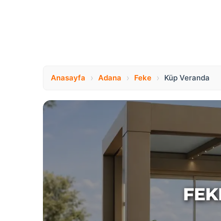
›
›
›
Anasayfa
Adana
Feke
Küp Veranda
FEK