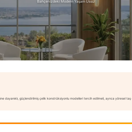
Bahçenizdeki Modern Yaşam Üssü!
e dayanıklı, güçlendirilmiş çelik konstrüksiyonlu modelleri tercih edilmeli, ayrıca yöresel ta