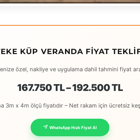
FEKE KÜP VERANDA FIYAT TEKLIF
enize özel, nakliye ve uygulama dahil tahmini fiyat ara
167.750 TL – 192.500 TL
 3m x 4m ölçü fiyatıdır – Net rakam için ücretsiz keşi
WhatsApp Hızlı Fiyat Al