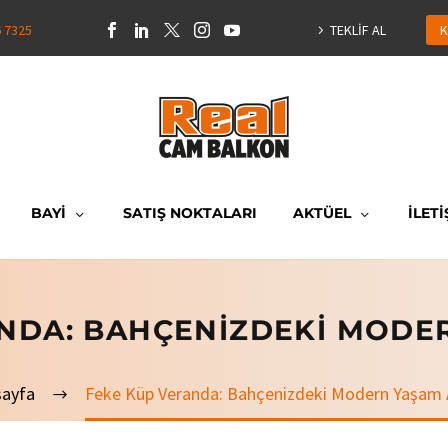
6 7325
TEKLİF AL
K
BAYİ
SATIŞ NOKTALARI
AKTÜEL
İLETİ
NDA: BAHÇENIZDEKI MODE
sayfa
Feke Küp Veranda: Bahçenizdeki Modern Yaşam 