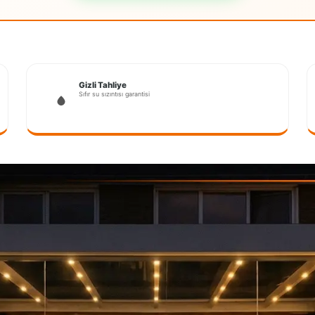
Gizli Tahliye
Sıfır su sızıntısı garantisi