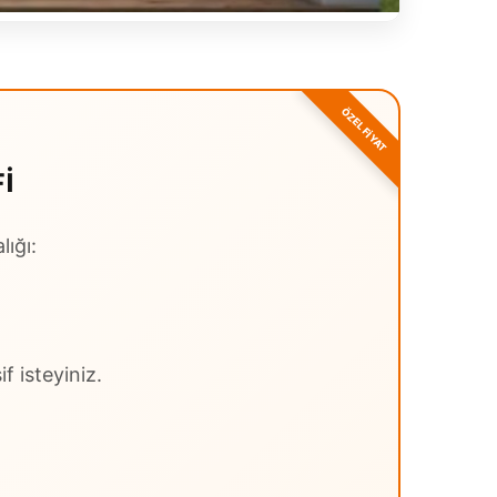
I
lığı:
f isteyiniz.