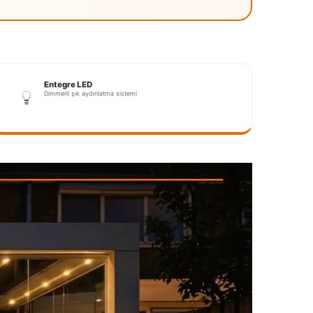
Entegre LED
Dimmerli şık aydınlatma sistemi