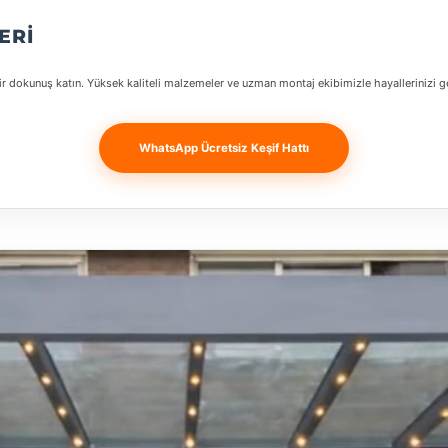
ERI
ir dokunuş katın. Yüksek kaliteli malzemeler ve uzman montaj ekibimizle hayallerinizi g
WhatsApp Ücretsiz Keşif Hattı