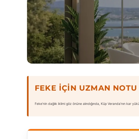
FEKE İÇIN UZMAN NOTU
Feke’nin dağlık iklimi göz önüne alındığında, Küp Veranda’nın kar yükün