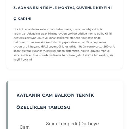
3. ADANA ESINTISIYLE MONTAJ, GÜVENLE KEYFINI
ÇIKARIN!
Üretimi tamamlanan katlanır cam balkonunuz, uzman montaj ekibimiz
tarafından Adana’nın sıcak iklimine uygun şekilde titizlikle monte edilir. Kıl fitil
destekli izolasyonumuz ve kanat sabitleme stoperlerimiz sayesinde,
balkonunuz her mevsim konforlu bir yaşam alanı sunar. Bina cephesine
uygun profil boyama (RAL) seçeneği ile estetikten ödün vermiyoruz. 260 cm’e
kadar güvenli kullanım yüksekliği sunan sistemimiz, hızlı ve güvenli montaj
sürecimizle en kısa sürede kullanıma hazır hale gelir. Feke’de biz kurduk, siz
keyfini çıkarın!
KATLANIR CAM BALKON TEKNIK
ÖZELLIKLER TABLOSU
8mm Temperli (Darbeye
Cam