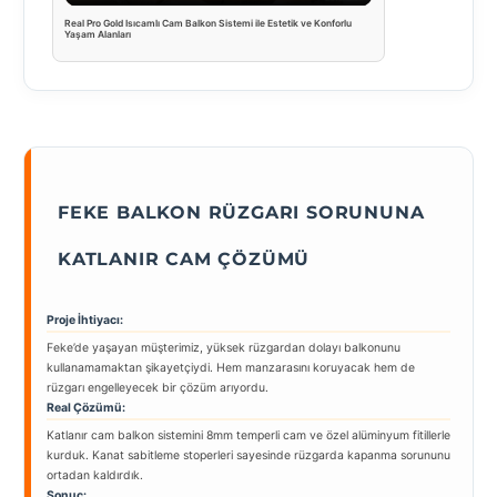
Real Pro Gold Isıcamlı Cam Balkon Sistemi ile Estetik ve Konforlu
Yaşam Alanları
FEKE BALKON RÜZGARI SORUNUNA
KATLANIR CAM ÇÖZÜMÜ
Proje İhtiyacı:
Feke’de yaşayan müşterimiz, yüksek rüzgardan dolayı balkonunu
kullanamamaktan şikayetçiydi. Hem manzarasını koruyacak hem de
rüzgarı engelleyecek bir çözüm arıyordu.
Real Çözümü:
Katlanır cam balkon sistemini 8mm temperli cam ve özel alüminyum fitillerle
kurduk. Kanat sabitleme stoperleri sayesinde rüzgarda kapanma sorununu
ortadan kaldırdık.
Sonuç: