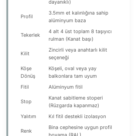
dayanıklı)
3.5mm et kalınlığına sahip
Profil
alüminyum baza
4 alt 4 üst toplam 8 taşıyıcı
Tekerlek
rulman (Kanat başı)
Zincirli veya anahtarlı kilit
Kilit
seçeneği
Köşe
Köşeli, oval veya yay
Dönüş
balkonlara tam uyum
Fitil
Alüminyum fitil
Kanat sabitleme stoperi
Stop
(Rüzgarda kapanmaz)
Yalıtım
Kıl fitil destekli izolasyon
Bina cephesine uygun profil
Renk
boyama (RAL)