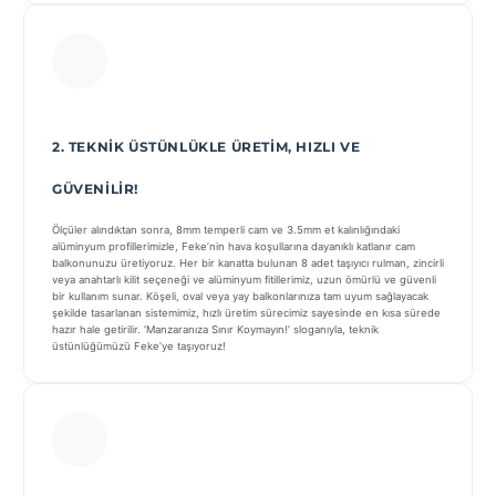
2. TEKNIK ÜSTÜNLÜKLE ÜRETIM, HIZLI VE
GÜVENILIR!
Ölçüler alındıktan sonra, 8mm temperli cam ve 3.5mm et kalınlığındaki
alüminyum profillerimizle, Feke’nin hava koşullarına dayanıklı katlanır cam
balkonunuzu üretiyoruz. Her bir kanatta bulunan 8 adet taşıyıcı rulman, zincirli
veya anahtarlı kilit seçeneği ve alüminyum fitillerimiz, uzun ömürlü ve güvenli
bir kullanım sunar. Köşeli, oval veya yay balkonlarınıza tam uyum sağlayacak
şekilde tasarlanan sistemimiz, hızlı üretim sürecimiz sayesinde en kısa sürede
hazır hale getirilir. ‘Manzaranıza Sınır Koymayın!’ sloganıyla, teknik
üstünlüğümüzü Feke’ye taşıyoruz!