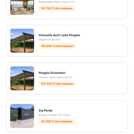
Bahçenizdeki Modern Yaşam Üssü!
167.750 TL’den başlayan
Otomatik Açılır Işıklı Pergole
Gölgenin En Şık Hali!
105.600 TL’den başlayan
Pergola Sistemleri
Terasınızı Yaşam Alanına Çevirin!
105.600 TL’den başlayan
Zip Perde
Rüzgar ve Güneşe Tam Kalkan!
39.600 TL’den başlayan