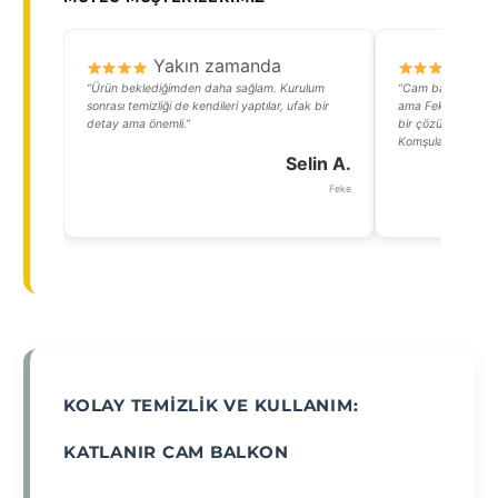
Yakın zamanda
Y
“Ürün beklediğimden daha sağlam. Kurulum
“Cam balkon yaptı
sonrası temizliği de kendileri yaptılar, ufak bir
ama Fekenin tozlu 
detay ama önemli.”
bir çözüm oldu. Te
Komşularım da çok
Selin A.
Feke
KOLAY TEMIZLIK VE KULLANIM:
KATLANIR CAM BALKON