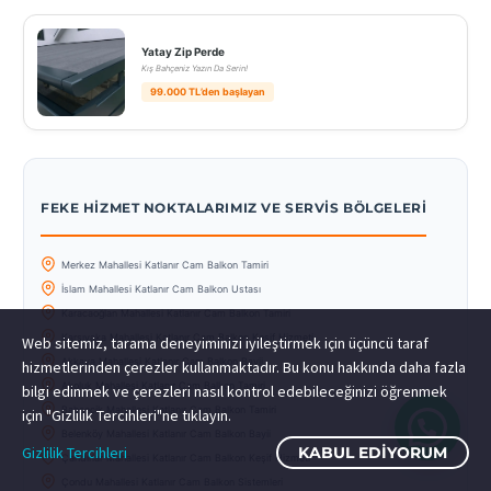
Yatay Zip Perde
Kış Bahçeniz Yazın Da Serin!
99.000 TL’den başlayan
FEKE HIZMET NOKTALARIMIZ VE SERVIS BÖLGELERI
Merkez Mahallesi Katlanır Cam Balkon Tamiri
İslam Mahallesi Katlanır Cam Balkon Ustası
Karacaoğlan Mahallesi Katlanır Cam Balkon Tamiri
Karşıyaka Mahallesi Katlanır Cam Balkon Keşif Hizmeti
Web sitemiz, tarama deneyiminizi iyileştirmek için üçüncü taraf
Akkaya Mahallesi Katlanır Cam Balkon Bayii
hizmetlerinden çerezler kullanmaktadır. Bu konu hakkında daha fazla
Akoluk Mahallesi Katlanır Cam Balkon Tamiri
bilgi edinmek ve çerezleri nasıl kontrol edebileceğinizi öğrenmek
Bahçecik Mahallesi Katlanır Cam Balkon Tamiri
için "Gizlilik Tercihleri"ne tıklayın.
Belenköy Mahallesi Katlanır Cam Balkon Bayii
Gizlilik Tercihleri
KABUL EDIYORUM
Çandırlar Mahallesi Katlanır Cam Balkon Keşif Hizmeti
Çondu Mahallesi Katlanır Cam Balkon Sistemleri