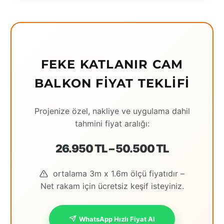
Eching
Edirne
Elazığ
FEKE KATLANIR CAM
Erzincan
BALKON FIYAT TEKLIFI
Erzrum
Projenize özel, nakliye ve uygulama dahil
Eskişehir
tahmini fiyat aralığı:
Gaziantep
26.950 TL – 50.500 TL
Giresun
ortalama 3m x 1.6m ölçü fiyatıdır –
Hatay
Net rakam için ücretsiz keşif isteyiniz.
Houston
İstanbul
WhatsApp Hızlı Fiyat Al