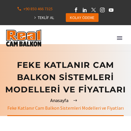
+90 850 466 7325
0
113
TEKLİF AL
KOLAY ÖDEME
Hepsini
Göster
FEKE KATLANIR CAM
BALKON SISTEMLERI
MODELLERI VE FIYATLARI
Anasayfa
Feke Katlanır Cam Balkon Sistemleri Modelleri ve Fiyatları