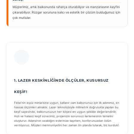
Müşterimiz, artık balkonunda rahatça oturabiliyor ve manzarasının keyfini
çıkarabiliyor. Rüzgar sorununa kalıcı ve estetik bir çözüm bulduğumuz için
çok mutlular.
1. LAZER KESKINLIĞINDE ÖLÇÜLER, KUSURSUZ
KEŞIF!
Feke’nin eşsiz mimarisine uygun, katlanır cam balkonunuz için ilk adımımız, en
hassas ölçümleri almaktır. Lazer teknolojisiyle milimetrik doğrulukta yapılan bu
keşif sayesinde, balkonunuzun her köşesi en uygun şekilde değerlendirilir.
Hızlı ve hatasız keşif sürecimiz, projenizin sorunsuz ilerlemesinin temelini
oluşturur. Adana’nın sıcaklığını evlerinize taşırken, konforunuzdan ödün
vermiyoruz. Müşteri memnuniyetini her zaman ön planda tutarak, biz kurduk!