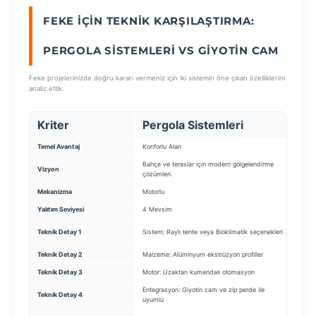
FEKE İÇIN TEKNIK KARŞILAŞTIRMA:
SEÇ
PERGOLA SISTEMLERI VS GIYOTIN CAM
Feke projelerinizde doğru kararı vermeniz için iki sistemin öne çıkan özelliklerini
analiz ettik.
Kriter
Pergola Sistemleri
Gi
Temel Avantaj
Konforlu Alan
Güve
Bahçe ve teraslar için modern gölgelendirme
Kuma
Vizyon
çözümleri.
siste
Mekanizma
Motorlu
Motor
Yalıtım Seviyesi
4 Mevsim
Yüks
Harek
Teknik Detay 1
Sistem: Raylı tente veya Bioklimatik seçenekleri
özelli
Teknik Detay 2
Malzeme: Alüminyum ekstrüzyon profiller
Moto
Teknik Detay 3
Motor: Uzaktan kumandalı otomasyon
Zinci
Entegrasyon: Giyotin cam ve zip perde ile
Teknik Detay 4
Cam:
uyumlu