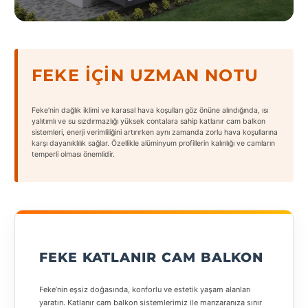
States
FEKE İÇIN UZMAN NOTU
Tüm
Feke’nin dağlık iklimi ve karasal hava koşulları göz önüne alındığında, ısı
Şehirler
yalıtımlı ve su sızdırmazlığı yüksek contalara sahip katlanır cam balkon
sistemleri, enerji verimliliğini artırırken aynı zamanda zorlu hava koşullarına
karşı dayanıklılık sağlar. Özellikle alüminyum profillerin kalınlığı ve camların
Adana
temperli olması önemlidir.
Adıyaman
Afyonkarahisar
Antalya
FEKE KATLANIR CAM BALKON
Aydın
Balıkesir
Feke’nin eşsiz doğasında, konforlu ve estetik yaşam alanları
yaratın. Katlanır cam balkon sistemlerimiz ile manzaranıza sınır