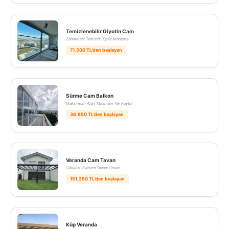
Temizlenebilir Giyotin Cam
Zahmetsiz Temizlik, Eşsiz Manzara!
71.500 TL’den başlayan
Sürme Cam Balkon
Maksimum Alan, Minimum Yer Kaybı!
36.850 TL’den başlayan
Veranda Cam Tavan
Gökyüzü Evinizin Tavanı Olsun!
151.250 TL’den başlayan
Küp Veranda