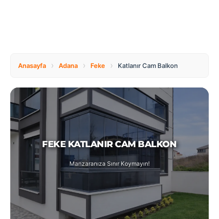
Tüm
Bosnia
Ülkeler
and
Herzegovina
Türkçe
Bulgaria
Canada
›
›
›
Anasayfa
Adana
Feke
Katlanır Cam Balkon
Czech
Netherlands
Republic
FEKE KATLANIR CAM BALKON
Poland
Romania
Manzaranıza Sınır Koymayın!
Switzerland
Turkey
United