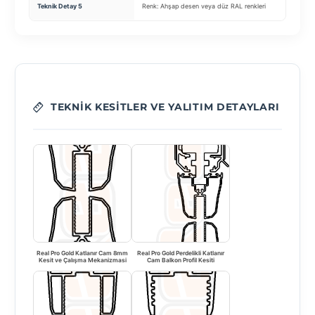
Güve
Teknik Detay 5
Renk: Ahşap desen veya düz RAL renkleri
sens
TEKNIK KESITLER VE YALITIM DETAYLARI
Real Pro Gold Katlanır Cam 8mm
Real Pro Gold Perdelikli Katlanır
Kesit ve Çalışma Mekanizmasi
Cam Balkon Profil Kesiti