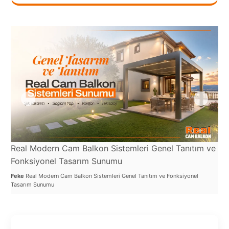
Port
Coquitlam
Rize
Sakarya
Sarajevo
Sivas
switzerland
Tilburg
Real Modern Cam Balkon Sistemleri Genel Tanıtım ve
Re
Fonksiyonel Tasarım Sunumu
Uy
Van
Feke
Real Modern Cam Balkon Sistemleri Genel Tanıtım ve Fonksiyonel
Fek
Yalova
Tasarım Sunumu
Den
VAZGEÇ