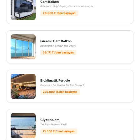
Cam Balkon
Balkonunuz Özgürleşsin, Manzaranız Kesilmesin!
26.950 TL’den başlayan
Isıcamlı Cam Balkon
Balkon Değil, Evinizin Yeni Odası!
39.171 TL’den başlayan
Bioklimatik Pergole
Gökyüzünü Siz Yönetin, Konforu Yaşayın!
275.000 TL’den başlayan
Giyotin Cam
Tek Tuşla Manzara Keyfi!
71.500 TL’den başlayan