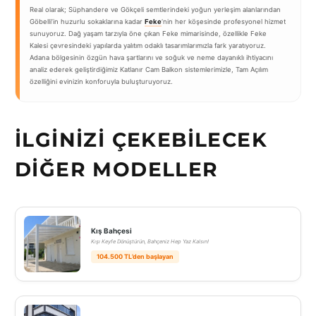
Real olarak; Süphandere ve Gökçeli semtlerindeki yoğun yerleşim alanlarından
Göbelli’in huzurlu sokaklarına kadar
Feke
‘nin her köşesinde profesyonel hizmet
sunuyoruz. Dağ yaşam tarzıyla öne çıkan Feke mimarisinde, özellikle Feke
Kalesi çevresindeki yapılarda yalıtım odaklı tasarımlarımızla fark yaratıyoruz.
Adana bölgesinin özgün hava şartlarını ve soğuk ve neme dayanıklı ihtiyacını
analiz ederek geliştirdiğimiz Katlanır Cam Balkon sistemlerimizle, Tam Açılım
özelliğini evinizin konforuyla buluşturuyoruz.
İLGINIZI ÇEKEBILECEK
DIĞER MODELLER
Kış Bahçesi
Kışı Keyfe Dönüştürün, Bahçeniz Hep Yaz Kalsın!
104.500 TL’den başlayan