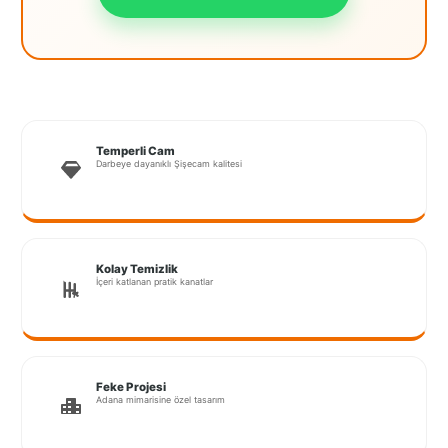
İstanbul
Anadolu
İstanbul
Avrupa
Temperli Cam
Darbeye dayanıklı Şişecam kalitesi
İzmir
Kırklareli
Kocaeli
Kolay Temizlik
İçeri katlanan pratik kanatlar
Lubrza
Manisa
Muğla
Feke Projesi
Adana mimarisine özel tasarım
Muş