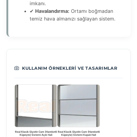
imkanı.
✔
Havalandırma:
Ortamı boğmadan
temiz hava almanızı sağlayan sistem.
KULLANIM ÖRNEKLERI VE TASARIMLAR
Real Klasik Giyotin Cam (Hareketli
Real Klasik Giyotin Cam (Hareketli
Küpeşte) Sistemi Açık Hali
Küpeşte) Sistemi Kapalı Hali