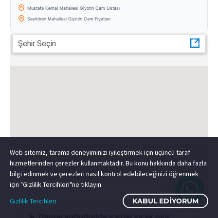
Mustafa Kemal Mahallesi Giyotin Cam Ustası
Seyitören Mahallesi Giyotin Cam Fiyatları
Şehir Seçin
Web sitemiz, tarama deneyiminizi iyileştirmek için üçüncü taraf
hizmetlerinden çerezler kullanmaktadır. Bu konu hakkında daha fazla
bilgi edinmek ve çerezleri nasıl kontrol edebileceğinizi öğrenmek
için "Gizlilik Tercihleri"ne tıklayın.
Gizlilik Tercihleri
KABUL EDIYORUM
Damal soğuğunda içerisi sıcak olur