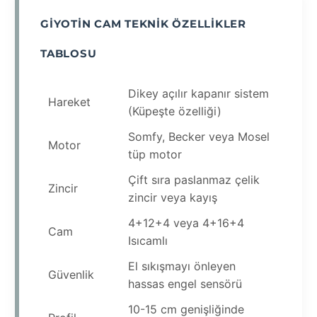
GIYOTIN CAM TEKNIK ÖZELLIKLER
TABLOSU
Dikey açılır kapanır sistem
Hareket
(Küpeşte özelliği)
Somfy, Becker veya Mosel
Motor
tüp motor
Çift sıra paslanmaz çelik
Zincir
zincir veya kayış
4+12+4 veya 4+16+4
Cam
Isıcamlı
El sıkışmayı önleyen
Güvenlik
hassas engel sensörü
10-15 cm genişliğinde