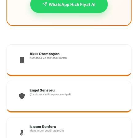
WhatsApp Hızlı Fiyat Al
İstanbul
Anadolu
İstanbul
Avrupa
İzmir
Akıllı Otomasyon
Kumanda ve telefonla kontrol
Kırklareli
Kocaeli
Lubrza
Engel Sensörü
Çocuk ve evcil hayvan emniyeti
Manisa
Muğla
Muş
Isıcam Konforu
Maksimum enerji tasarrufu