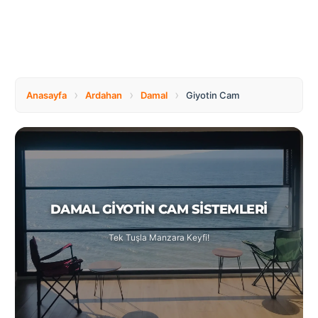
Tüm
Bosnia
Ülkeler
and
Herzegovina
Türkçe
Bulgaria
Canada
›
›
›
Anasayfa
Ardahan
Damal
Giyotin Cam
Czech
Netherlands
Republic
DAMAL GIYOTIN CAM SISTEMLERI
Poland
Romania
Tek Tuşla Manzara Keyfi!
Switzerland
Turkey
United