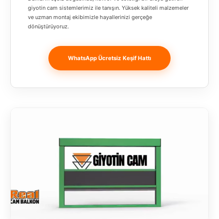
Banja
giyotin cam sistemlerimiz ile tanışın. Yüksek kaliteli malzemeler
ve uzman montaj ekibimizle hayallerinizi gerçeğe
Luka
dönüştürüyoruz.
Bingöl
Bitlis
WhatsApp Ücretsiz Keşif Hattı
Bosnia and
Herzegovina
București
Bulgaristan
Bursa
Çanakkale
Çekya
Diyarbakır