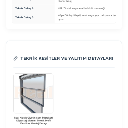
(Kanat başı)
Teknik Detay 4
Kilit: Zincirli veya anahtarlı kilit seçeneği
Mot
Köşe Dönüş: Köşeli, oval veya yay balkonlara tam
Teknik Detay 5
Mon
uyum
TEKNIK KESITLER VE YALITIM DETAYLARI
Real Klasik Giyotin Cam (Hareketli
Küpeşte) Sistemi Teknik Profil
Kesiti ve Montaj Detayı