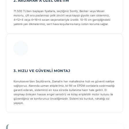
2. ARDAHAN’A ÖZEL ÜRETIM
71.500 TL’den başlayan fiyatlarla, seçtiğiniz Somfy, Becker veya Mosel
motorlu, çift sıra paslanmaz çelik zincirli veya kayışlı giyotin cam sisteminiz,
4+12+4 veya 4+16+4 ısıcam seçenekleriyle üretilir. 10-15 cm genişliğindeki
yalıtımlı yan dikmelerimiz, sert hava koşullarına karşı üstün koruma sağlar.
3. HIZLI VE GÜVENLI MONTAJ
Konuksever’den Seyitören’e, Damal’ın her mahallesine hızlı ve güvenli nakliye
sağlıyoruz. Alanında uzman ekiplerimiz, kıl fitil ve EPDM contalarla sızdırmazlığı
garanti ederek, sisteminizi en kısa sürede kullanıma hazır hale getirir. El
sıkışmayı önleyen hassas engel sensörü ve kolay erişilebilir motor kutusu ile
güvenliğiniz ve konforunuz önceliğimizdir. Sistemi biz kurduk, rahatlığı siz
yaşayın.