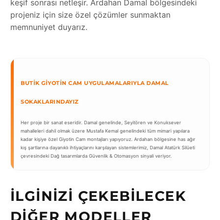
keşif sonrası netleşir. Ardahan Damal bölgesindeki
projeniz için size özel çözümler sunmaktan
memnuniyet duyarız.
BUTIK GIYOTIN CAM UYGULAMALARIYLA DAMAL
SOKAKLARINDAYIZ
Her proje bir sanat eseridir. Damal genelinde, Seyitören ve Konuksever
mahalleleri dahil olmak üzere Mustafa Kemal genelindeki tüm mimari yapılara
kadar kişiye özel Giyotin Cam montajları yapıyoruz. Ardahan bölgesine has ağır
kış şartlarına dayanıklı ihtiyaçlarını karşılayan sistemlerimiz, Damal Atatürk Silüeti
çevresindeki Dağ tasarımlarda Güvenlik & Otomasyon sinyali veriyor.
İLGINIZI ÇEKEBILECEK
DIĞER MODELLER