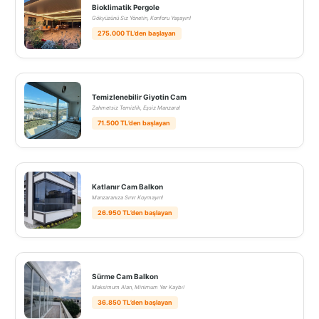
Bioklimatik Pergole
Gökyüzünü Siz Yönetin, Konforu Yaşayın!
275.000 TL’den başlayan
Temizlenebilir Giyotin Cam
Zahmetsiz Temizlik, Eşsiz Manzara!
71.500 TL’den başlayan
Katlanır Cam Balkon
Manzaranıza Sınır Koymayın!
26.950 TL’den başlayan
Sürme Cam Balkon
Maksimum Alan, Minimum Yer Kaybı!
36.850 TL’den başlayan