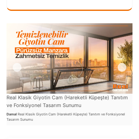
Port
Coquitlam
Rize
Sakarya
Sarajevo
Sivas
switzerland
Tilburg
Real Klasik Giyotin Cam (Hareketli Küpeşte) Tanıtım
Re
Van
ve Fonksiyonel Tasarım Sunumu
Ba
Yalova
Damal
Real Klasik Giyotin Cam (Hareketli Küpeşte) Tanıtım ve Fonksiyonel
Dam
Tasarım Sunumu
Kul
VAZGEÇ