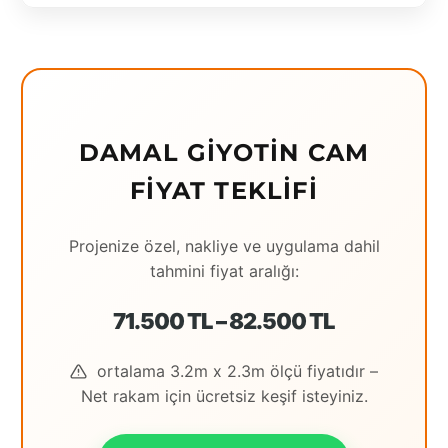
Eching
Edirne
Elazığ
DAMAL GIYOTIN CAM
Erzincan
FIYAT TEKLIFI
Erzrum
Eskişehir
Projenize özel, nakliye ve uygulama dahil
tahmini fiyat aralığı:
Gaziantep
Giresun
71.500 TL – 82.500 TL
Hatay
ortalama 3.2m x 2.3m ölçü fiyatıdır –
Houston
Net rakam için ücretsiz keşif isteyiniz.
İstanbul