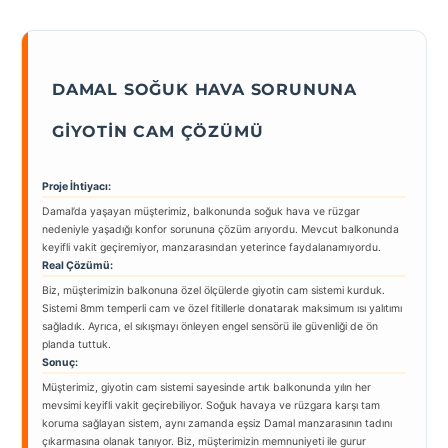
DAMAL SOĞUK HAVA SORUNUNA
GIYOTIN CAM ÇÖZÜMÜ
Proje İhtiyacı:
Damal’da yaşayan müşterimiz, balkonunda soğuk hava ve rüzgar
nedeniyle yaşadığı konfor sorununa çözüm arıyordu. Mevcut balkonunda
keyifli vakit geçiremiyor, manzarasından yeterince faydalanamıyordu.
Real Çözümü:
Biz, müşterimizin balkonuna özel ölçülerde giyotin cam sistemi kurduk.
Sistemi 8mm temperli cam ve özel fitillerle donatarak maksimum ısı yalıtımı
sağladık. Ayrıca, el sıkışmayı önleyen engel sensörü ile güvenliği de ön
planda tuttuk.
Sonuç:
Müşterimiz, giyotin cam sistemi sayesinde artık balkonunda yılın her
mevsimi keyifli vakit geçirebiliyor. Soğuk havaya ve rüzgara karşı tam
koruma sağlayan sistem, aynı zamanda eşsiz Damal manzarasının tadını
çıkarmasına olanak tanıyor. Biz, müşterimizin memnuniyeti ile gurur