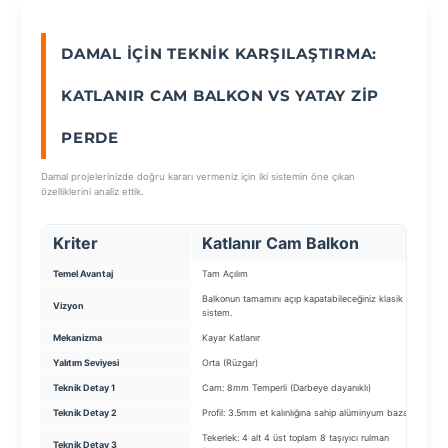
DAMAL İÇIN TEKNIK KARŞILAŞTIRMA:
SEÇ
KATLANIR CAM BALKON VS YATAY ZIP
PERDE
Damal projelerinizde doğru kararı vermeniz için iki sistemin öne çıkan
özelliklerini analiz ettik.
Kriter
Katlanır Cam Balkon
Y
Temel Avantaj
Tam Açılım
Ser
Balkonun tamamını açıp kapatabileceğiniz klasik
Cam
Vizyon
sistem.
sis
Mekanizma
Kayar Katlanır
Ger
Yalıtım Seviyesi
Orta (Rüzgar)
Aşı
Teknik Detay 1
Cam: 8mm Temperli (Darbeye dayanıklı)
Uy
Teknik Detay 2
Profil: 3.5mm et kalınlığına sahip alüminyum baza
Mek
Tekerlek: 4 alt 4 üst toplam 8 taşıyıcı rulman
Teknik Detay 3
Kum