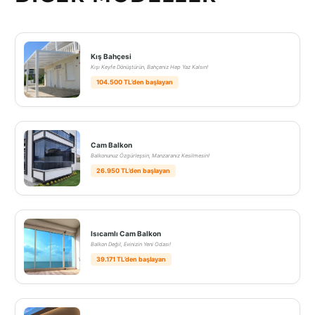
Kış Bahçesi
Kışı Keyfe Dönüştürün, Bahçeniz Hep Yaz Kalsın!
104.500 TL’den başlayan
Cam Balkon
Balkonunuz Özgürleşsin, Manzaranız Kesilmesin!
26.950 TL’den başlayan
Isıcamlı Cam Balkon
Balkon Değil, Evinizin Yeni Odası!
39.171 TL’den başlayan