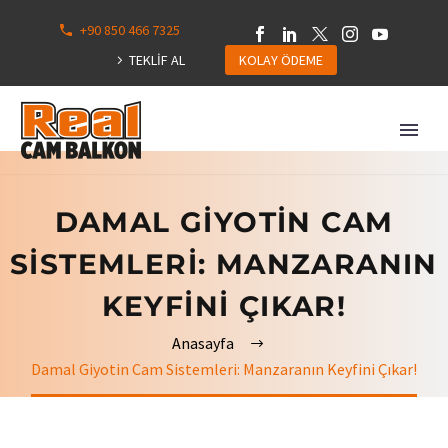
+90 850 466 7325
0
113
TEKLİF AL
KOLAY ÖDEME
Hepsini
Göster
DAMAL GIYOTIN CAM
SISTEMLERI: MANZARANIN
KEYFINI ÇIKAR!
Anasayfa
Damal Giyotin Cam Sistemleri: Manzaranın Keyfini Çıkar!