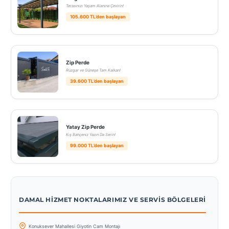
Terasınızı Yaşam Alanına Çevirin!
105.600 TL’den başlayan
Zip Perde
Rüzgar ve Güneşe Tam Kalkan!
39.600 TL’den başlayan
Yatay Zip Perde
Kış Bahçeniz Yazın Da Serin!
99.000 TL’den başlayan
DAMAL HIZMET NOKTALARIMIZ VE SERVIS BÖLGELERI
Konuksever Mahallesi Giyotin Cam Montajı