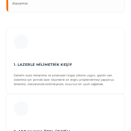
duyuyoruz.
1. LAZERLE MILIMETRIK KEŞIF
Damal’ın eşsiz mimarisine ve potansiyel rüzgar yüküne uygun, giyotin cam
sisteminiz için yerinde lazer ölçümlerle en doğru projelendirmeyi yapıyoruz.
Amacımız, manzaranızla bütünleşecek, kusursuz bir uyum sağlamak.