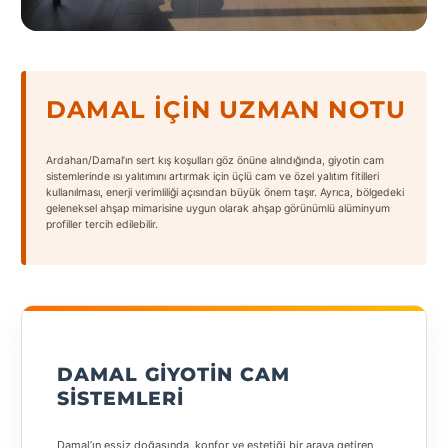
States
DAMAL İÇIN UZMAN NOTU
Tüm
Ardahan/Damal’ın sert kış koşulları göz önüne alındığında, giyotin cam
Şehirler
sistemlerinde ısı yalıtımını artırmak için üçlü cam ve özel yalıtım fitilleri
kullanılması, enerji verimliliği açısından büyük önem taşır. Ayrıca, bölgedeki
geleneksel ahşap mimarisine uygun olarak ahşap görünümlü alüminyum
Adana
profiller tercih edilebilir.
Adıyaman
Afyonkarahisar
Antalya
DAMAL GIYOTIN CAM
Aydın
SISTEMLERI
Balıkesir
Damal’ın eşsiz doğasında, konfor ve estetiği bir araya getiren