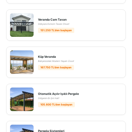
Veranda Cam Tavan
Gökyüzü Evinizin Tavanı Olsun!
151.250 TL’den başlayan
Küp Veranda
Bahçenizdeki Modern Yaşam Üssü!
167.750 TL’den başlayan
Otomatik Açılır Işıklı Pergole
Gölgenin En Şık Hali!
105.600 TL’den başlayan
Pergola Sistemleri