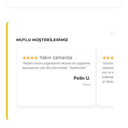
MUTLU MÜŞTERILERIMIZ
Yakın zamanda
Y
“İletişim bazen yoğunluktan aksasa da uygulama
“Giyotin camlar s
aşamasında çok titiz davrandılar. Teşekkürler.”
tamamen açabiliyor
kar ve soğuktan k
Pelin U.
kullanışlı bir sist
iyi olması lazım, y
Damal