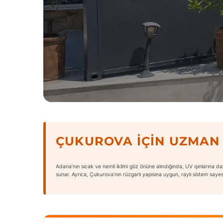
ÇUKUROVA İÇIN UZMAN
Adana’nın sıcak ve nemli iklimi göz önüne alındığında, UV ışınlarına d
sunar. Ayrıca, Çukurova’nın rüzgarlı yapısına uygun, raylı sistem sayesin