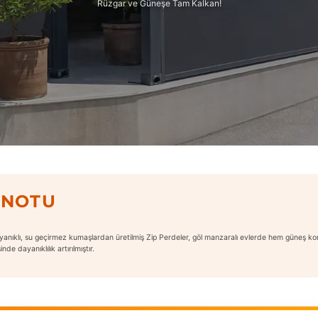
Rüzgar ve Güneşe Tam Kalkan!
 NOTU
ayanıklı, su geçirmez kumaşlardan üretilmiş Zip Perdeler, göl manzaralı evlerde hem güneş kon
de dayanıklılık artırılmıştır.