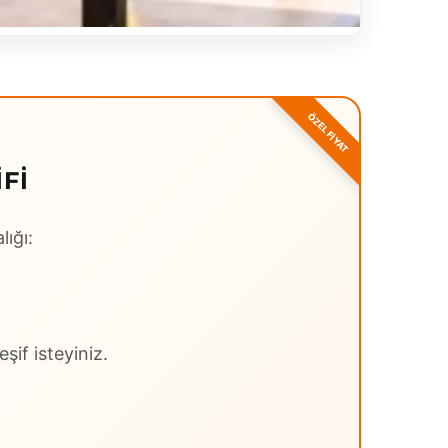
FI
lığı:
şif isteyiniz.