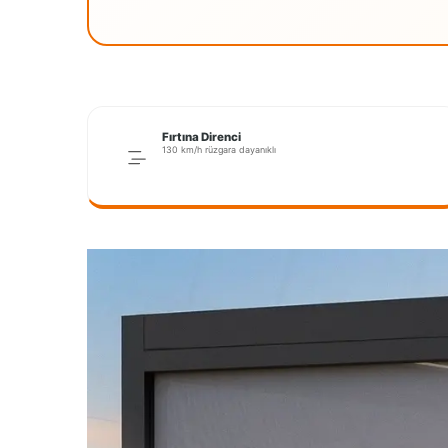
Fırtına Direnci
130 km/h rüzgara dayanıklı