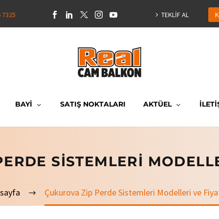
6 7325
TEKLİF AL
K
BAYİ
SATIŞ NOKTALARI
AKTÜEL
İLETİ
ERDE SISTEMLERI MODELLE
sayfa
Çukurova Zip Perde Sistemleri Modelleri ve Fiyat