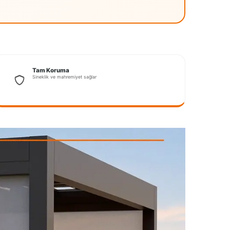
Tam Koruma
Sineklik ve mahremiyet sağlar