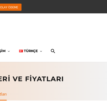
OLAY ÖDEME
ŞİM
TÜRKÇE
RI VE FIYATLARI
ları