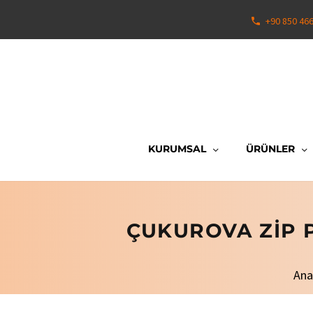
+90 850 46
KURUMSAL
ÜRÜNLER
ÇUKUROVA ZIP P
Ana