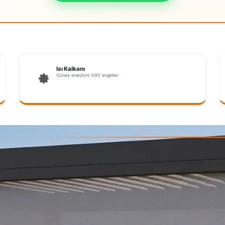
Isı Kalkanı
Güneş enerjisini %90 engeller