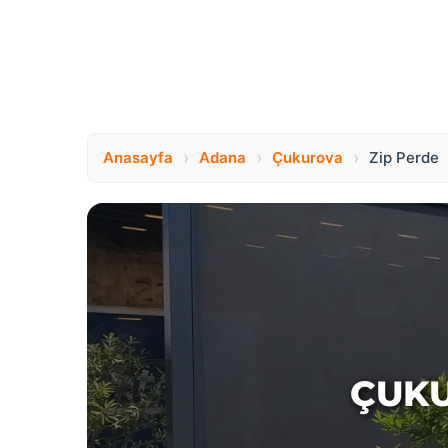
›
›
›
Anasayfa
Adana
Çukurova
Zip Perde
ÇUKU